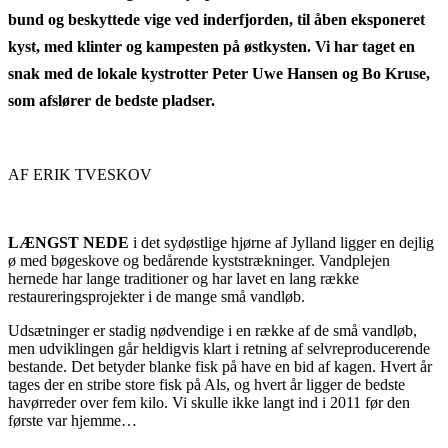
bund og beskyttede vige ved inderfjorden, til åben eksponeret
kyst, med klinter og kampesten på østkysten. Vi har taget en
snak med de lokale kystrotter Peter Uwe Hansen og Bo Kruse,
som afslører de bedste pladser.
AF ERIK TVESKOV
LÆNGST NEDE
i det sydøstlige hjørne af Jylland ligger en dejlig
ø med bøgeskove og bedårende kyststrækninger. Vandplejen
hernede har lange traditioner og har lavet en lang række
restaureringsprojekter i de mange små vandløb.
Udsætninger er stadig nødvendige i en række af de små vandløb,
men udviklingen går heldigvis klart i retning af selvreproducerende
bestande. Det betyder blanke fisk på have en bid af kagen. Hvert år
tages der en stribe store fisk på Als, og hvert år ligger de bedste
havørreder over fem kilo. Vi skulle ikke langt ind i 2011 før den
første var hjemme…