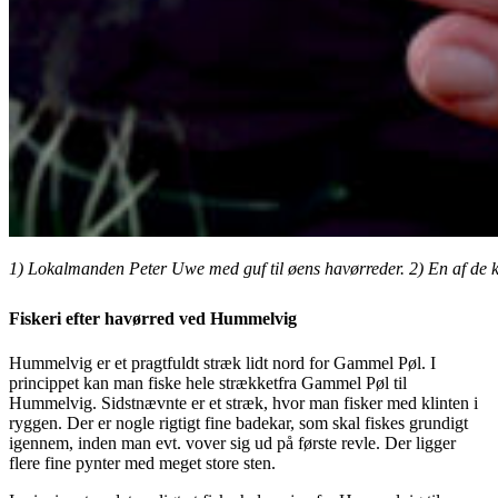
1) Lokalmanden Peter Uwe med guf til øens havørreder. 2) En af de knib
Fiskeri efter havørred ved Hummelvig
Hummelvig er et pragtfuldt stræk lidt nord for Gammel Pøl. I
princippet kan man fiske hele strækket
fra Gammel Pøl til
Hummelvig. Sidstnævnte er et stræk, hvor man fisker med klinten i
ryggen. Der er nogle rigtigt fine badekar, som skal fiskes grundigt
igennem, inden man evt. vover sig ud på første revle. Der ligger
flere fine pynter med meget store sten.