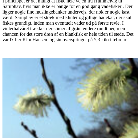
I princippet er det muligt at fiske hele vejen fra Hummelvig til
Saruphav, hvis man ikke er bange for en god gang vadefiskeri. Der
ligger nogle fine muslingebanker undervejs, der nok er nogle kast
værd.
Saruphav er et stræk med klinter og giftige badekar, der skal
fiskes grundigt, inden man eventuelt vader
ud på første revle. I
vinterhalvåret trækker der stimer af grønlændere rundt her, men
chancen for det store drøn af en blankfisk er hele tiden til stede. Det
var fx her Kim Hansen tog sin overspringer på 5,3 kilo i februar.