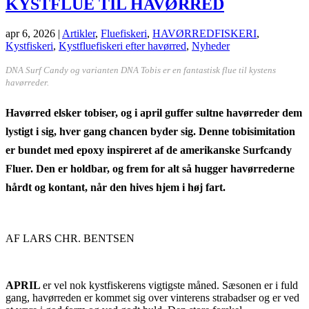
KYSTFLUE TIL HAVØRRED
apr 6, 2026
|
Artikler
,
Fluefiskeri
,
HAVØRREDFISKERI
,
Kystfiskeri
,
Kystfluefiskeri efter havørred
,
Nyheder
DNA Surf Candy og varianten DNA Tobis er en fantastisk flue til kystens
havørreder.
Havørred elsker tobiser, og i april guffer sultne havørreder dem
lystigt i sig, hver gang chancen byder sig. Denne tobisimitation
er bundet med epoxy inspireret af de amerikanske Surfcandy
Fluer. Den er holdbar, og frem for alt så hugger havørrederne
hårdt og kontant, når den hives hjem i høj fart.
AF LARS CHR. BENTSEN
APRIL
er vel nok kystfiskerens vigtigste måned. Sæsonen er i fuld
gang, havørreden er kommet sig over vinterens strabadser og er ved