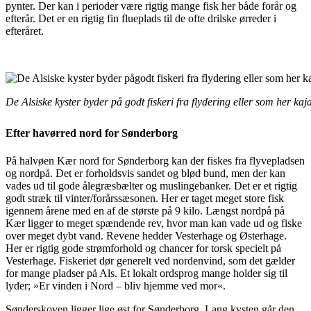
pynter. Der kan i perioder være rigtig mange fisk her både forår og
efterår. Det er en rigtig fin flueplads til de ofte drilske ørreder i
efteråret.
De Alsiske kyster byder på godt fiskeri fra flydering eller som her kaj
Efter havørred nord for Sønderborg
På halvøen Kær nord for Sønderborg kan der fiskes fra flyvepladsen
og nordpå. Det er forholdsvis
sandet og blød bund, men der kan
vades ud til gode ålegræsbælter og muslingebanker. Det er et rigtig
godt stræk til vinter/forårssæsonen. Her er taget meget store fisk
igennem årene med en af de største på 9 kilo.
Længst nordpå på
Kær ligger to meget spændende rev, hvor man kan vade ud og fiske
over meget dybt vand. Revene hedder Vesterhage og Østerhage.
Her er rigtig gode strømforhold og chancer for torsk specielt på
Vesterhage. Fiskeriet dør generelt ved nordenvind, som det gælder
for mange pladser på Als. Et lokalt ordsprog mange holder sig til
lyder; »Er vinden i Nord – bliv hjemme ved mor«.
Sønderskoven ligger lige øst for Sønderborg. Lang kysten går den