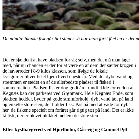
De mindre blanke fisk går tit i stimer så har man først fået en er det
Det er sjældent at have pladsen for sig selv, men det må man tage
med, når nu chancen er der for at
være en af dem der sætter krogen i
de havørreder i 8-9 kilos klassen, som ifølge de lokale
kystguruer
bliver listet hjem hvert eneste år. Med det dybe vand og
strømmen er stedet en af de allerbedste pladser
til fiskeri i
sommernatten.
Pladsen fisker dog godt året rundt. Ude for enden af
Kegnæs kan der parkeres ved Grønmark. Hele
Kegnæs Ende, som
pladsen hedder, byder på gode strømforhold, dybt vand tæt på land
og enkelte
store sten, der holder fisk. Pas på med at vade for dybt
her, da fiskene specielt om foråret går rigtig
tæt på land. Det er ikke
få fisk, der er blevet plukket mellem de store sten.
Efter kysthavørred ved Hjortholm, Gåsevig og Gammel Pøl