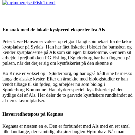
En snak med de lokale kystørred eksperter fra Als
Peter Uwe Hansen er vokset op et godt langt spinnekast fra de lækre
kystpladser på Sydals. Han
har fået fiskeriet i blodet fra barnsben og
kender kystpladserne på Als som sin egen bukselomme.
Gennem sit
arbejde i grejbutikken PG Fishing i Sønderborg har han fingeren på
pulsen, når det drejer
sig om kystfiskeriet på den skønne ø.
Bo Kruse er vokset op i Sønderborg, og har også trådt sine barnesko
langs de alsiske kyster. Efter
en årrække med biologistudier er han
vendt tilbage til sin fødeø, og arbejder nu som biolog i
Sønderborg
Kommune. Han dyrker specielt kystfiskeriet på den
sydlige del af Als. Her deler de to garvede kystfiskere rundhåndet ud
af deres favoritpladser.
Havørredhotspots på Kegnæs
Kegnæs er næsten en ø. Den er forbundet med Als med en ret smal
lille landtange, der samtidig afsnører bugten Høruphav. Når man