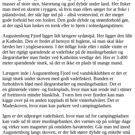
masser af store sten, blæretang og god dybde under land. Her fisker
man med en skrænt i ryggen, så hvis man ellers sørger for at fiske i
pålandsvind, der står lige ind på – altså vestenvind, er der meget
gode forhold her om foråret. Den gode dybde og strømforhold gør,
at der også kan luskes en torsk eller to hjem i solnedgangstimen.
Augustenborg Fjord ligger lidt længere sydøstpå. Her ligger den lille
ø Katholm. Den er fredet af
hensyn til fuglene, så man skal ikke
færdes her i ynglesæsonen. I det tidlige forår eller i milde vintre
er
det her rigtigt spændende at vadefiske på de muslingebanker og
ålegræsbælter man finder ved
Katholms vestlige del. Her er 3-400
meter spændende stræk, så det er ikke en plads til mange
mand.
Længere inde i Augustenborg Fjord ved vandskiklubben er der et
langt stræk under skoven med
godt vadefiskeri. Bunden er
forholdsvis blød med ålegræsbælter og muslingebanker. Det er
en
glimrende vinter- og forårsplads, hvor man kan rende ind i stimer
af fortrinsvis mindre blankfisk.
Tværs hen over fjorden kan man
kigge over på en anden topplads til hele vinterhalvåret. Det
er
Madeskoven, hvor man kan parkere ved campingpladsen.
Igen er det udpræget vadefiskeri, hvor man ud for campingpladsen
kan vade ud til store muslingebanker,
der varmes op på solrige dage
og virker som magneter på områdets havørreder. Går man ind imod
Augustenborg langs skoven, er der lidt større dybde og enkelte små