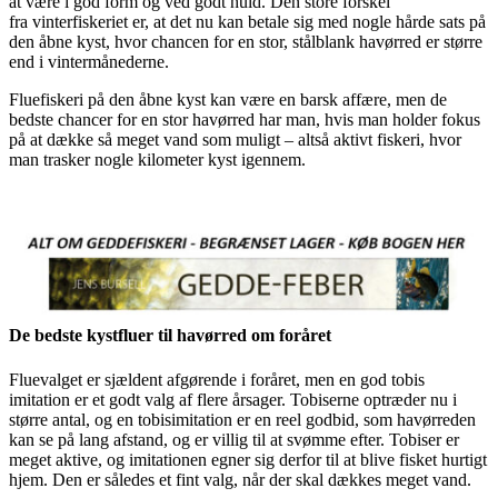
at være i god form og ved godt huld. Den store forskel
fra vinterfiskeriet er, at det nu kan betale sig med nogle hårde sats på
den åbne kyst, hvor chancen for en stor, stålblank havørred er større
end i vintermånederne.
Fluefiskeri på den åbne kyst kan være en barsk affære, men de
bedste chancer for en stor havørred har man, hvis man holder fokus
på at dække så meget vand som muligt – altså aktivt fiskeri, hvor
man trasker nogle kilometer kyst igennem.
De bedste kystfluer til havørred om foråret
Fluevalget er sjældent afgørende i foråret, men en god tobis
imitation er et godt valg af flere årsager. Tobiserne optræder nu i
større antal, og en tobisimitation er en reel godbid, som havørreden
kan se på lang afstand, og er villig til at svømme efter. Tobiser er
meget aktive, og imitationen egner sig derfor til at blive fisket hurtigt
hjem. Den er således et fint valg, når der skal dækkes meget vand.