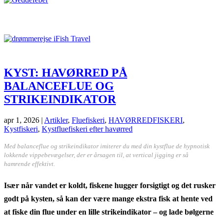
KYST: HAVØRRED PÅ
BALANCEFLUE OG
STRIKEINDIKATOR
apr 1, 2026
|
Artikler
,
Fluefiskeri
,
HAVØRREDFISKERI
,
Kystfiskeri
,
Kystfluefiskeri efter havørred
Med balanceflue og strikeindikator imiterer du med din kystflue de hypnotisk
lokkende vippebevægelser, der er årsagen til, at vertical jigging er så
hamrende effektivt.
Især når vandet er koldt, fiskene hugger forsigtigt og det rusker
godt på kysten, så kan der være mange ekstra fisk at hente ved
at fiske din flue under en lille strikeindikator – og lade bølgerne