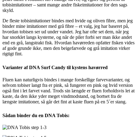
tobisimitationer – samt mange andre fiskeimitationer for den sags
skyld.
De fleste tobisimitationer bindes med hvide og oliven fibre, men jeg
binder mine imitationer med grå fibre – et valg, jeg har baseret på,
hvordan tobisen ser ud under vandet. Jeg har ofte set dem, når jeg
har snorklet langs kysterne, og når de piler forbi ser man ikke andet
end en grå, langstrakt fisk. Hvordan havørreden opfatter fisken vides
af gode grunde ikke, men den beigefarvede og grå imitation virker
rigtigt fint.
Varianter af DNA Surf Candy til kystens havørred
Fluen kan naturligvis bindes i mange forskellige farvevarianter, og
selvom tobiser langt fra er pink, så fungerer en pink og hvid version
også fint i let farvet vand. Trods sin længde er fluen forholdsvis let at
kaste, da den ikke yder meget vindmodstand, og bortset fra de
længste imitationer, så går det fint at kaste fluen på en 5´er stang.
Sådan binder du en DNA Tobis: