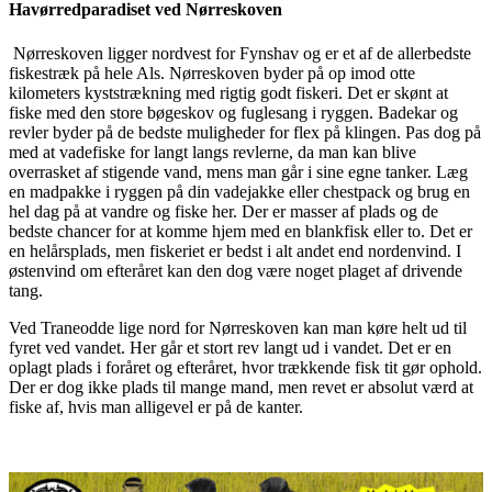
Havørredparadiset ved Nørreskoven
Nørreskoven ligger nordvest for Fynshav og er et af de allerbedste
fiskestræk på hele Als. Nørreskoven
byder på op imod otte
kilometers kyststrækning med rigtig godt fiskeri. Det er skønt at
fiske med den store bøgeskov og fuglesang i ryggen. Badekar og
revler byder på de bedste muligheder for flex på klingen. Pas dog på
med at vadefiske for langt langs revlerne, da man kan blive
overrasket af stigende vand, mens man går i sine egne tanker. Læg
en madpakke i ryggen på din vadejakke eller chestpack og brug en
hel dag på at
vandre og fiske her. Der er masser af plads og de
bedste chancer for at komme hjem med en blankfisk
eller to. Det er
en helårsplads, men fiskeriet er bedst i alt andet end nordenvind. I
østenvind om efteråret kan den dog være noget plaget af drivende
tang.
Ved Traneodde lige nord for Nørreskoven kan man køre helt ud til
fyret ved vandet. Her går et stort rev langt ud i vandet. Det er en
oplagt plads i foråret og efteråret, hvor trækkende fisk tit gør ophold.
Der er dog ikke plads til mange mand, men revet er absolut værd at
fiske af, hvis man alligevel er på de kanter.