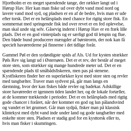
Hjortholm er en meget spændende tange, der rækker langt ud i
Hørup Hav. Her kan man fiske ud
over dybt vand mod nord og
lavere vand mod syd, og pladsen er en af de bedre, hvis man er ude
efter
torsk. Det er en helårsplads med chance for rigtig store fisk.
En
sommernat med springende fisk ind over revet er en fed oplevelse,
man skal unde sig selv.
Gåsevig inderst i Hørup Hav er en fræk lille
plads. Det er en god vinterplads og er særligt god til letspin
og flue.
Den bløde bund producerer mængder af børsteorm, der nok kan få
specielt havørrederne på finnerne i det tidlige forår.
Gammel Pøl er den sydøstligste spids af Als. Ud for kysten strækker
Pøls Rev sig langt ud i Østersøen.
Det er et rev, der består af meget
store sten, som strækker sig mange hundrede meter ud. Det er
en
spændende plads til småbådsfiskeren, men pas på stenene.
Kystfiskeren finder her en superlækker
kyst med store sten og revler
med tangbælter. Traver man sydvest på, går man langs en
dæmning,
hvor der kan fiskes både revler og badekar. Adskillige
store havørreder er igennem tiden landet her,
og de lokale fortæller,
at de kommer trækkende i perioder. Det er en helårsplads med rigtig
gode
chancer i foråret, når der kommer en god og lun pålandsvind
og vandet er let grumset. Går man sydpå,
fisker man på klassisk
klintekyst med dybt vand inde under land og gode tangbælter med
enkelte store
sten. Pladsen er stadig god for en kysttorsk eller to,
hvis man fisker i skumringen.