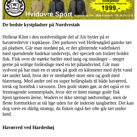
De bedste kystpladser på Nordvestals
Hellesø Klint i den nordvestligste del af Als byder på et
havørredrevir i topklasse. Der parkeres
ved Hellesøgård ganske tæt
på pladsen. Går man nordøst på, er der glimrende vadefiskeri
med
spændende badekar undervejs, der specielt om foråret holder
fisk. Fisk over de mørke bælter
med tang og muslinger – meget
gerne på solrige forårsdage med en let pålandsvind. Går man
sydvest
på har man en et stræk på godt en kilometer med dybt vand
tæt under land, hvor der er stenhøfder
store sten og godt med
blæretang. Med andre ord en super helårsplads til både havørred,
torsk og hornfisk i sæsonen.
Den gode strøm gør, at det også er en
fremragende sommerplads, hvor der er listet mange gode fisk
hjem
igennem årene. Waders er ikke strengt nødvendige, men de
fleste foretrækker at stå lige uden for de
inderste tangbælter. Det kan
dog være en dårlig strategi, da fisken også her ofte går tæt under
land.
Havørred ved Hardeshøj