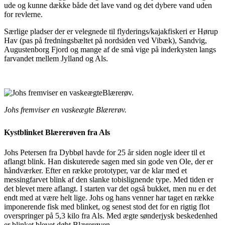
ude og kunne dække både
det lave vand og det dybere vand uden
for revlerne.
Særlige pladser der er velegnede til flyderings/kajakfiskeri er Hørup
Hav (pas på fredningsbæltet på nordsiden ved Vibæk), Sandvig,
Augustenborg Fjord og mange af de små vige på inderkysten langs
farvandet mellem Jylland og Als.
Johs fremviser en vaskeægte Blærerøv.
Kystblinket Blærerøven fra Als
Johs Petersen fra Dybbøl havde for 25 år siden nogle ideer til et
aflangt blink. Han diskuterede sagen
med sin gode ven Ole, der er
håndværker. Efter en række prototyper, var de klar med et
messingfarvet
blink af den slanke tobislignende type. Med tiden er
det blevet mere aflangt. I starten var det også bukket,
men nu er det
endt med at være helt lige. Johs og hans venner har taget en række
imponerende fisk med blinket, og senest stod det for en rigtig flot
overspringer på 5,3 kilo fra Als. Med ægte sønderjysk beskedenhed
er blinket blevet døbt Blærerøven.