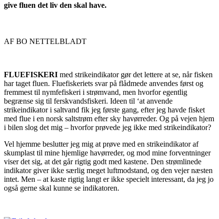
give fluen det liv den skal have.
AF BO NETTELBLADT
FLUEFISKERI
med strikeindikator gør det lettere at se, når fisken
har taget fluen. Fluefiskeriets svar på flådmede anvendes først og
fremmest til nymfefiskeri i strømvand, men hvorfor egentlig
begrænse sig til ferskvandsfiskeri. Ideen til ‘at anvende
strikeindikator i saltvand fik jeg første gang, efter jeg havde fisket
med flue i en norsk saltstrøm efter sky havørreder. Og på vejen hjem
i bilen slog det mig – hvorfor prøvede jeg ikke med strikeindikator?
Vel hjemme beslutter jeg mig at prøve med en strikeindikator af
skumplast til mine hjemlige havørreder, og mod mine forventninger
viser det sig, at det går rigtig godt med kastene. Den strømlinede
indikator giver ikke særlig meget luftmodstand, og den vejer næsten
intet. Men – at kaste rigtig langt er ikke specielt interessant, da jeg jo
også gerne skal kunne se indikatoren.