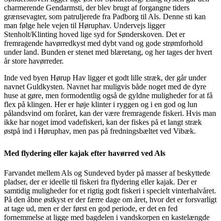
charmerende Gendarmsti, der
blev brugt af forgangne tiders
grænsevagter, som patruljerede fra Padborg til Als. Denne sti kan
man følge hele vejen til Høruphav. Undervejs ligger
Stenholt/Klinting hoved lige syd for Sønderskoven. Det er
fremragende havørredkyst med dybt vand og gode strømforhold
under land. Bunden er stenet med
blæretang, og her tages der hvert
år store havørreder.
Inde ved byen Hørup Hav ligger et godt lille stræk, der går under
navnet Guldkysten. Navnet har
muligvis både noget med de dyre
huse at gøre, men formodentlig også de gyldne muligheder for at
få
flex på klingen. Her er høje klinter i ryggen og i en god og lun
pålandsvind om foråret, kan der
være fremragende fiskeri. Hvis man
ikke har noget imod vadefiskeri, kan der fiskes på et langt
stræk
østpå ind i Høruphav, men pas på fredningsbæltet ved Vibæk.
Med flydering eller kajak efter havørred ved Als
Farvandet mellem Als og Sundeved byder på masser af beskyttede
pladser, der er ideelle til fiskeri fra flydering eller kajak. Der er
samtidig muligheder for et rigtig godt fiskeri i specielt vinterhalvåret.
På den åbne østkyst er der færre dage om året, hvor det er forsvarligt
at tage ud, men er der først en god periode, er det en fed
fornemmelse at ligge med bagdelen i vandskorpen en kastelængde