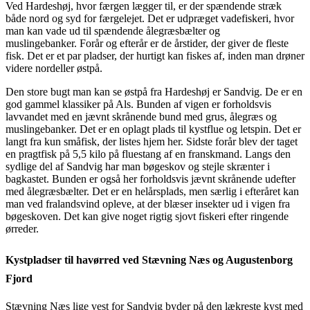
Ved Hardeshøj, hvor færgen lægger til, er der spændende stræk
både nord og syd for færgelejet.
Det er udpræget vadefiskeri, hvor
man kan vade ud til spændende ålegræsbælter og
muslingebanker.
Forår og efterår er de årstider, der giver de fleste
fisk. Det er et par pladser, der hurtigt kan fiskes
af, inden man drøner
videre nordeller østpå.
Den store bugt man kan se østpå fra Hardeshøj er Sandvig. De er en
god gammel klassiker på Als. Bunden af vigen er forholdsvis
lavvandet med en jævnt skrånende bund med grus, ålegræs og
muslingebanker. Det er
en oplagt plads til kystflue og letspin. Det er
langt fra kun småfisk, der listes hjem her. Sidste forår blev der taget
en pragtfisk på 5,5 kilo på fluestang af en franskmand. Langs den
sydlige del af Sandvig har man bøgeskov og stejle skrænter i
bagkastet. Bunden er også her forholdsvis jævnt skrånende udefter
med ålegræsbælter.
Det er en helårsplads, men særlig i efteråret kan
man ved fralandsvind opleve, at der blæser insekter ud i vigen fra
bøgeskoven. Det kan give noget rigtig sjovt fiskeri efter ringende
ørreder.
Kystpladser til havørred ved Stævning Næs og Augustenborg
Fjord
Stævning Næs lige vest for Sandvig byder på den lækreste kyst med