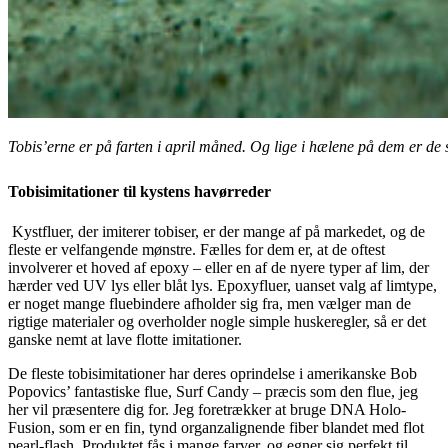
Tobis’erne er på farten i april måned. Og lige i hælene på dem er de 
Tobisimitationer til kystens havørreder
Kystfluer, der imiterer tobiser, er der mange af på markedet, og de
fleste er velfangende mønstre. Fælles for dem er, at de oftest
involverer et hoved af epoxy – eller en af de nyere typer af lim, der
hærder ved UV lys eller blåt lys. Epoxyfluer, uanset valg af limtype,
er noget mange fluebindere afholder sig fra, men vælger man de
rigtige materialer og overholder nogle simple huskeregler, så er det
ganske nemt at lave flotte imitationer.
De fleste tobisimitationer har deres oprindelse i amerikanske Bob
Popovics’ fantastiske flue, Surf Candy – præcis som den flue, jeg
her vil præsentere dig for. Jeg foretrækker at bruge DNA Holo-
Fusion, som er en fin, tynd organzalignende fiber blandet med flot
pearl-flash. Produktet fås i mange farver, og egner sig perfekt til