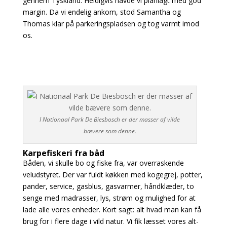
gennem Tyskland. Heldigvis havde vi planlagt med god
margin. Da vi endelig ankom, stod Samantha og
Thomas klar på parkeringspladsen og tog varmt imod
os.
I Nationaal Park De Biesbosch er der masser af vilde
bævere som denne.
Karpefiskeri fra båd
Båden, vi skulle bo og fiske fra, var overraskende
veludstyret. Der var fuldt køkken med kogegrej, potter,
pander, service, gasblus, gasvarmer, håndklæder, to
senge med madrasser, lys, strøm og mulighed for at
lade alle vores enheder. Kort sagt: alt hvad man kan få
brug for i flere dage i vild natur. Vi fik læsset vores alt-