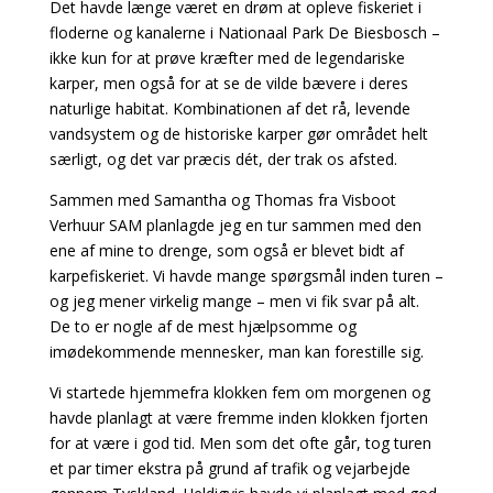
Det havde længe været en drøm at opleve fiskeriet i
floderne og kanalerne i Nationaal Park De Biesbosch –
ikke kun for at prøve kræfter med de legendariske
karper, men også for at se de vilde bævere i deres
naturlige habitat. Kombinationen af det rå, levende
vandsystem og de historiske karper gør området helt
særligt, og det var præcis dét, der trak os afsted.
Sammen med Samantha og Thomas fra Visboot
Verhuur SAM planlagde jeg en tur sammen med den
ene af mine to drenge, som også er blevet bidt af
karpefiskeriet. Vi havde mange spørgsmål inden turen –
og jeg mener virkelig mange – men vi fik svar på alt.
De to er nogle af de mest hjælpsomme og
imødekommende mennesker, man kan forestille sig.
Vi startede hjemmefra klokken fem om morgenen og
havde planlagt at være fremme inden klokken fjorten
for at være i god tid. Men som det ofte går, tog turen
et par timer ekstra på grund af trafik og vejarbejde