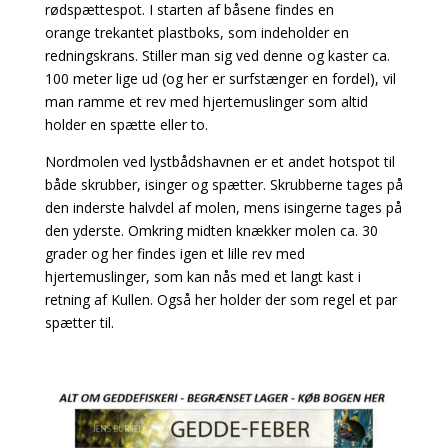
rødspættespot. I starten af båsene findes en
orange
trekantet plastboks, som indeholder en
redningskrans. Stiller man sig ved denne og kaster ca.
100
meter lige ud (og her er surfstænger en fordel), vil
man ramme et rev med hjertemuslinger som altid
holder en spætte eller to.
Nordmolen ved lystbådshavnen er et andet hotspot til
både skrubber, isinger og spætter. Skrubberne tages på
den inderste halvdel af molen, mens isingerne tages på
den yderste. Omkring
midten knækker molen ca. 30
grader og her findes igen et lille rev med
hjertemuslinger, som kan nås med et langt kast i
retning af Kullen. Også her holder der som regel et par
spætter til.
Fladfisk ved København