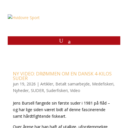
NY VIDEO: DRØMMEN OM EN DANSK 4-KILOS
SUDER
jun 19, 2026
|
Artikler
,
Betalt samarbejde
,
Medefiskeri
,
Nyheder
,
SUDER
,
Suderfiskeri
,
Video
Jens Bursell fangede sin første suder i 1981 på flåd –
og har lige siden været bidt af denne fascinerende
samt hårdtfightende fiskeart.
Over årene har han haft af utallige, uforglemmelige