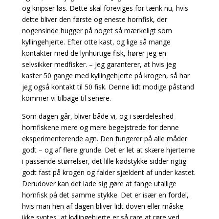
og knipser løs. Dette skal foreviges for tænk nu, hvis
dette bliver den første og
eneste hornfisk, der
nogensinde hugger på noget så mærkeligt som
kyllingehjerte. Efter otte
kast, og lige så mange
kontakter med de lynhurtige fisk, hører jeg en
selvsikker medfisker. – Jeg
garanterer, at hvis jeg
kaster 50 gange med kyllingehjerte på krogen, så har
jeg også kontakt til 50
fisk. Denne lidt modige påstand
kommer vi tilbage til senere.
Som dagen går, bliver både vi, og i særdeleshed
hornfiskene mere og mere begejstrede for denne
eksperimenterende agn. Den fungerer på alle måder
godt – og af flere grunde. Det er let at skære hjerterne
i passende størrelser, det lille kødstykke sidder rigtig
godt fast på krogen og falder sjældent af under kastet.
Derudover kan det lade sig gøre at fange utallige
hornfisk på det samme stykke. Det er især en fordel,
hvis man hen af dagen bliver lidt doven eller måske
ikke syntes, at kyllingehjerte er så rare at røre ved.