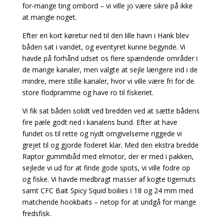
for-mange ting ombord – vi ville jo være sikre på ikke
at mangle noget.
Efter en kort køretur ned til den lille havn i Hank blev
båden sat i vandet, og eventyret kunne begynde. Vi
havde på forhånd udset os flere spændende områder i
de mange kanaler, men valgte at sejle længere ind i de
mindre, mere stille kanaler, hvor vi ville være fri for de
store flodpramme og have ro til fiskeriet.
Vi fik sat båden solidt ved bredden ved at sætte bådens
fire pæle godt ned i kanalens bund. Efter at have
fundet os til rette og nydt omgivelserne riggede vi
grejet til og gjorde foderet klar. Med den ekstra bredde
Raptor gummibåd med elmotor, der er med i pakken,
sejlede vi ud for at finde gode spots, vi ville fodre op
og fiske. Vi havde medbragt masser af kogte tigernuts
samt CFC Bait Spicy Squid boilies i 18 og 24 mm med
matchende hookbaits – netop for at undgå for mange
fredsfisk.