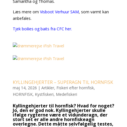
Samantha og Thomas.
Læs mere om
Visboot Verhuur SAM
, som varmt kan
anbefales.
Tjek boilies og baits fra CFC her.
KYLLINGEHJERTER – SUPERAGN TIL HORNFISK
maj 14, 2026
|
Artikler
,
Fiskeri efter hornfisk
,
HORNFISK
,
Kystfiskeri
,
Medefiskeri
Kyllingehjerter til hornfisk? Hvad for noget?
Jo, den er god nok. Kyllingehjerter skulle
ifølge rygterne være et vidunderagn, der
stort set er alle andre hornfiskeagn
overlegne. Dette måtte selvfølgelig testes,