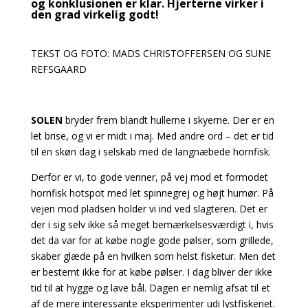
og konklusionen er klar. Hjerterne virker i
den grad virkelig godt!
TEKST OG FOTO: MADS CHRISTOFFERSEN OG SUNE
REFSGAARD
S
OLEN
bryder frem blandt hullerne i skyerne. Der er en
let brise, og vi er midt i maj. Med andre ord – det er tid
til en skøn dag i selskab med de langnæbede hornfisk.
Derfor er vi, to gode venner, på vej mod et formodet
hornfisk hotspot med let spinnegrej og højt humør. På
vejen mod pladsen holder vi ind ved slagteren. Det er
der i sig selv ikke så meget bemærkelsesværdigt i, hvis
det da var for at købe nogle gode pølser, som grillede,
skaber glæde på en hvilken som helst fisketur. Men det
er bestemt ikke for at købe pølser. I dag bliver der ikke
tid til at hygge og lave bål. Dagen er nemlig afsat til et
af de mere interessante eksperimenter udi lystfiskeriet.