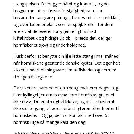
stangspidsen. De hugger hårdt og kontant, og de
hugger med den største forsigtighed, som kun
havørreder kan gøre på dage, hvor vandet er sprit klart,
og overfladen er blank som et spejl. Fælles for dem
alle er, at de leverer forrygende fights med
luftakrobatik og hidsige udløb – præcis det, der gør
hornfiskeriet sjovt og underholdende.
Husk derfor at benytte din lille lette stang i maj måned
når hornfiskene gæster de danske kyster.
Det øger helt
sikkert underholdningsværdien af fiskeriet og dermed
din egen fiskeglæde.
Da vi senere samme eftermiddag evaluerer dagen, og
især kyllingehjerternes evne som hornfiskeagn, er vi
ikke i tvivl. De er utroligt effektive, og det er bestemt
ikke sidste gang, vi kører forbi slagteren efter hjerter til
hornfiskene. – Og ja, der var kontakt med over 50
hornfisk i lige så mange kast den dag.
Artiklen blev oprindeligt publiceret i Fisk & Fri 3/2011