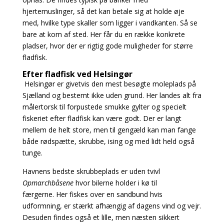
hjertemuslinger, så det kan betale sig at holde øje
med, hvilke type skaller som ligger
i vandkanten. Så se
bare at kom af sted. Her får du en række konkrete
pladser, hvor der er rigtig
gode muligheder for større
fladfisk.
Efter fladfisk ved Helsingør
Helsingør er givetvis den mest besøgte moleplads på
Sjælland og bestemt ikke uden grund. Her landes alt fra
målertorsk til forpustede smukke gylter og specielt
fiskeriet efter fladfisk kan være godt. Der er langt
mellem de helt store, men til gengæld kan man fange
både rødspætte, skrubbe, ising og med lidt held også
tunge.
Havnens bedste skrubbeplads er uden tvivl
Opmarchbåsene
hvor bilerne holder i kø til
færgerne.
Her fiskes over en sandbund hvis
udformning, er stærkt afhængig af dagens vind og vejr.
Desuden findes også et lille, men næsten sikkert