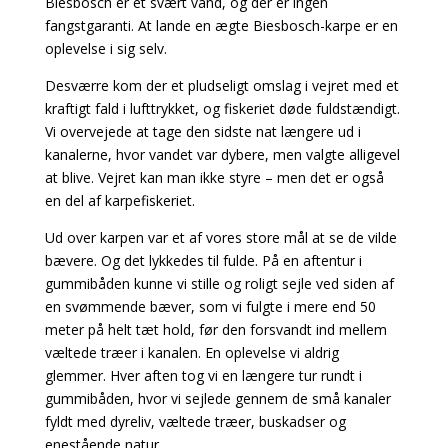
Biesbosch er et svært vand, og der er ingen
fangstgaranti. At lande en ægte Biesbosch-karpe er en
oplevelse i sig selv.
Desværre kom der et pludseligt omslag i vejret med et
kraftigt fald i lufttrykket, og fiskeriet døde fuldstændigt.
Vi overvejede at tage den sidste nat længere ud i
kanalerne, hvor vandet var dybere, men valgte alligevel
at blive. Vejret kan man ikke styre – men det er også
en del af karpefiskeriet.
Ud over karpen var et af vores store mål at se de vilde
bævere. Og det lykkedes til fulde. På en aftentur i
gummibåden kunne vi stille og roligt sejle ved siden af
en svømmende bæver, som vi fulgte i mere end 50
meter på helt tæt hold, før den forsvandt ind mellem
væltede træer i kanalen. En oplevelse vi aldrig
glemmer. Hver aften tog vi en længere tur rundt i
gummibåden, hvor vi sejlede gennem de små kanaler
fyldt med dyreliv, væltede træer, buskadser og
enestående natur.