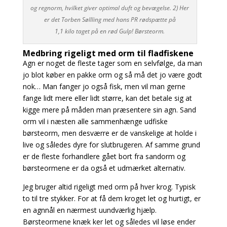
og regnorm, hvilket giver optimal duft og bevægelse. 2) Her
er det Torben Søllling med hans PR rødspætte på
1,1 kilo taget på en rød Gulp! Børsteorm.
Medbring rigeligt med orm til fladfiskene
Agn er noget de fleste tager som en selvfølge, da man
jo blot køber en pakke orm og så må det jo være godt
nok… Man fanger jo også fisk, men vil man gerne
fange lidt mere eller lidt større, kan det betale sig at
kigge mere på måden man præsentere sin agn. Sand
orm vil i næsten alle sammenhænge udfiske
børsteorm, men desværre er de vanskelige at holde i
live og således
dyre for slutbrugeren. Af samme grund
er de fleste forhandlere gået bort fra sandorm og
børsteormene er da også et udmærket alternativ.
Jeg bruger altid rigeligt med orm på hver krog. Typisk
to til tre stykker. For at få dem kroget let og hurtigt, er
en agnnål en nærmest uundværlig hjælp.
Børsteormene knæk ker let og således vil løse ender