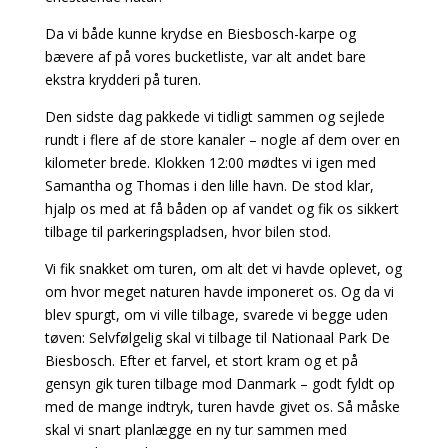
Da vi både kunne krydse en Biesbosch-karpe og
bævere af på vores bucketliste, var alt andet bare
ekstra krydderi på turen.
Den sidste dag pakkede vi tidligt sammen og sejlede
rundt i flere af de store kanaler – nogle af dem over en
kilometer brede. Klokken 12:00 mødtes vi igen med
Samantha og Thomas i den lille havn. De stod klar,
hjalp os med at få båden op af vandet og fik os sikkert
tilbage til parkeringspladsen, hvor bilen stod.
Vi fik snakket om turen, om alt det vi havde oplevet, og
om hvor meget naturen havde imponeret os. Og da vi
blev spurgt, om vi ville tilbage, svarede vi begge uden
tøven: Selvfølgelig skal vi tilbage til Nationaal Park De
Biesbosch. Efter et farvel, et stort kram og et på
gensyn gik turen tilbage mod Danmark – godt fyldt op
med de mange indtryk, turen havde givet os. Så måske
skal vi snart planlægge en ny tur sammen med