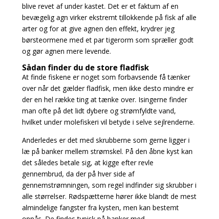
blive revet af under kastet. Det er et faktum af en
bevægelig agn virker ekstremt tillokkende
på fisk af alle
arter og for at give agnen den effekt, krydrer jeg
børsteormene med et par tigerorm
som spræller godt
og gør agnen mere levende.
S
ådan finder du de store fladfisk
At finde fiskene er noget som forbavsende få tænker
over når det gælder fladfisk, men ikke desto mindre er
der en hel række ting at tænke over. Isingerne finder
man ofte på det lidt dybere og strømfyldte vand,
hvilket under molefiskeri vil betyde i selve sejlrenderne.
Anderledes er det med skrubberne som gerne ligger i
læ på banker mellem strømskel. På den åbne kyst kan
det således betale sig, at kigge efter revle
gennembrud, da der på hver side af
gennemstrømningen, som regel indfinder sig skrubber i
alle størrelser. Rødspætterne hører ikke blandt de mest
almindelige fangster fra kysten, men kan bestemt
opnås. De findes typisk på
banker med