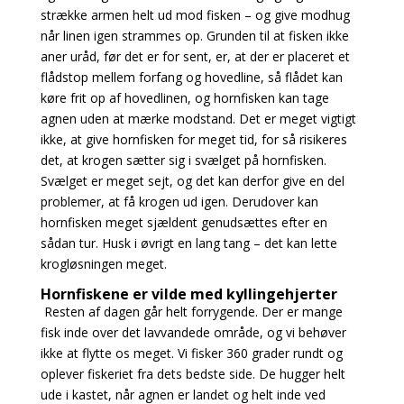
strække armen helt ud mod fisken – og give modhug
når linen igen strammes op. Grunden til at fisken ikke
aner uråd, før det er for sent, er, at der er placeret et
flådstop mellem forfang og hovedline, så flådet kan
køre frit op af hovedlinen, og hornfisken kan tage
agnen uden at mærke modstand. Det er meget vigtigt
ikke, at give hornfisken for meget tid, for så risikeres
det, at krogen sætter sig i svælget på hornfisken.
Svælget er meget sejt, og det kan derfor give en del
problemer, at få krogen ud igen. Derudover kan
hornfisken meget sjældent genudsættes efter en
sådan tur. Husk i øvrigt en lang tang – det kan lette
krogløsningen meget.
Hornfiskene er vilde med kyllingehjerter
Resten af dagen går helt forrygende. Der er mange
fisk inde over det lavvandede område, og
vi behøver
ikke at flytte os meget. Vi fisker 360 grader rundt og
oplever fiskeriet fra dets bedste side. De hugger helt
ude i kastet, når agnen er landet og helt inde ved