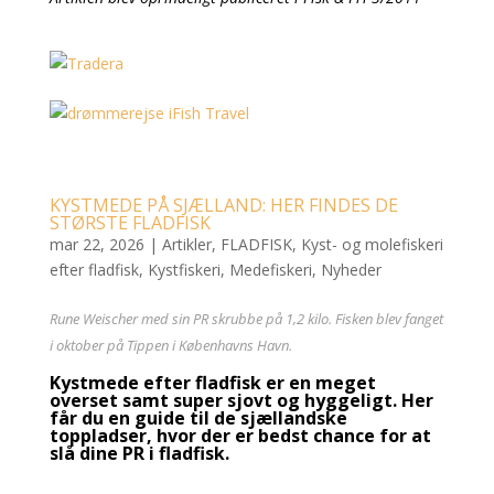
KYSTMEDE PÅ SJÆLLAND: HER FINDES DE
STØRSTE FLADFISK
mar 22, 2026
|
Artikler
,
FLADFISK
,
Kyst- og molefiskeri
efter fladfisk
,
Kystfiskeri
,
Medefiskeri
,
Nyheder
Rune Weischer med sin PR skrubbe på 1,2 kilo. Fisken blev fanget
i oktober på Tippen i Københavns Havn.
Kystmede efter fladfisk er en meget
overset samt super sjovt og hyggeligt. Her
får du en guide til de sjællandske
toppladser, hvor der er bedst chance for at
slå dine PR i fladfisk.