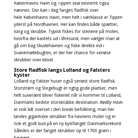
Københavns Havn og Tippen skal bestemt også
nævnes. Der kan i dag fanges fladfisk over
hele
Københavns Havn, men helt i særklasse er
Tippen
yderst på Nordhavnen. Her kan findes både
spætter,
ising og skrubbe. Typisk fiskes for stenene på molen,
hvorfra der kastets ud i Øresund, men vælger man at
gå om bag Skudehavnen og fiske direkte ind i
Svanemøllebugten, er der her
chance for seriøse
skrubber over kiloet.
Store fladfisk langs Lolland og Falsters
kyster
Lolland og Falster huser også seriøst store fladfisk.
Storstrøm og Stegebugt er rigtig gode pladser, men
helt suverænt bliver fiskeriet når vi kommer til Lolland,
Danmarks bedste storskrubbe destination.
Rødby Havn
er nok lidt overset i den brede befolkning, man her
landes gigantiske skrubber fra havnens moler og er
nok et godt bud på en ny kystfanget Danmarksrekord.
Således er der fanget skrubber op til 1700 gram i
havnen!