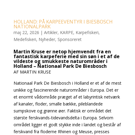
HOLLAND: PÅ KARPEEVENTYR I BIESBOSCH
NATIONALPARK
maj 22, 2026
|
Artikler
,
KARPE
,
Karpefiskeri
,
Medefiskeri
,
Nyheder
,
Sponsoreret
Martin Kruse er netop hjemvendt fra en
fantastisk karpeferie med sin søn i et af de
vildeste og smukkeste naturområder i
Holland – Nationaal Park De Biesbosch
AF MARTIN KRUSE
Nationaal Park De Biesbosch i Holland er et af de mest
unikke og fascinerende naturområder i Europa. Det er
et enormt vådområde præget af et labyrintisk netværk
af kanaler, floder, smalle bække, pileblandede
sumpskove og grønne øer. Faktisk er området det
største ferskvands-tidevandsdelta i Europa. Selvom
området ligger et godt stykke inde i landet og består af
ferskvand fra floderne Rhinen og Meuse, presses