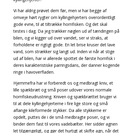
Vi har aldrig prøvet dem før, men vi har begge af
omveje hørt rygter om kyllingehjerters
overordentligt
gode evne, til at tiltrække hornfisken. Og det skal
testes i dag. Da jeg trækker nøglen ud af tændingen på
bilen, og vi kigger ud over vandet, ser vi straks, at
forholdene er rigtigt gode. En let brise kruser det lave
vand, som strækker sig langt ud. Inden vi når at stige
ud af bilen, har vi allerede spottet de første hornfisk i
deres karakteristiske parringsdans, der danner kogende
ringe i havoverfladen.
Hjemmefra har vi forberedt os og medbragt kniv, et
lille spækbræt og små poser udover vores
normale
hornfiskeudrustning. Kniven og spækbrættet bruger vi
til at dele kyllingehjerterne i fire
lige store og små
aflange kileformede stykker. Da alle stykkerne er
opdelt, puttes de i de små medbragte poser, og vi
binder dem fast til vores vadebælter. Her sidder agnen
let tilgængeligt, og gør det hurtigt at skifte agn, når det