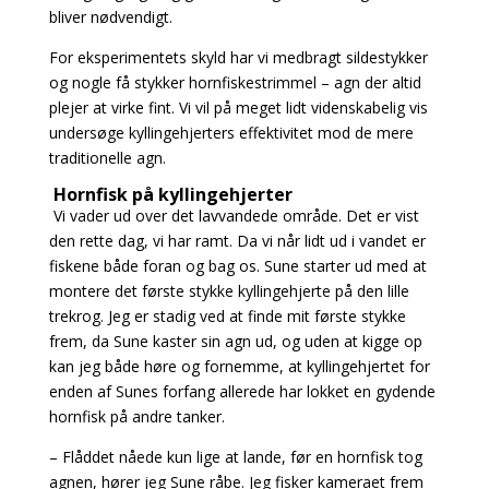
bliver nødvendigt.
For eksperimentets skyld har vi medbragt sildestykker
og nogle få stykker hornfiskestrimmel – agn
der altid
plejer at virke fint. Vi vil på meget lidt videnskabelig vis
undersøge kyllingehjerters effektivitet mod de mere
traditionelle agn.
Hornfisk på kyllingehjerter
Vi vader ud over det lavvandede område. Det er vist
den rette dag, vi har ramt. Da vi når lidt ud i
vandet er
fiskene både foran og bag os. Sune starter ud med at
montere det første stykke kyllingehjerte på den lille
trekrog. Jeg er stadig ved at finde mit første stykke
frem, da Sune kaster sin agn ud, og uden at kigge op
kan jeg både høre og fornemme, at kyllingehjertet for
enden af Sunes forfang allerede har lokket en gydende
hornfisk på andre tanker.
– Flåddet nåede kun lige at lande, før en hornfisk tog
agnen, hører jeg Sune råbe. Jeg fisker
kameraet frem