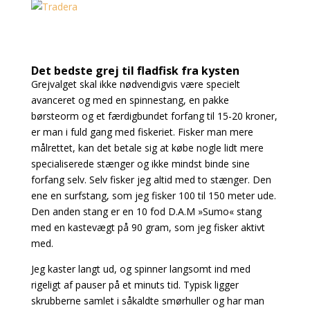
Det bedste grej til fladfisk fra kysten
Grejvalget skal ikke nødvendigvis være specielt
avanceret og med en spinnestang, en pakke
børsteorm og et færdigbundet forfang til 15-20 kroner,
er man i fuld gang med fiskeriet. Fisker man mere
målrettet, kan det betale sig at købe nogle lidt mere
specialiserede stænger og ikke mindst binde sine
forfang selv. Selv fisker jeg altid med to stænger. Den
ene en surfstang,
som jeg fisker 100 til 150 meter ude.
Den anden stang er en 10 fod D.A.M »Sumo« stang
med
en kastevægt på 90 gram, som jeg fisker aktivt
med.
Jeg kaster langt ud, og spinner langsomt ind med
rigeligt af pauser på et minuts tid. Typisk ligger
skrubberne samlet i såkaldte smørhuller og har man