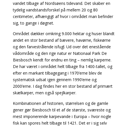
vandet tilbage af Nordsøens tidevand. Det skaber en
tydelig vandstandsforskel på mellem 20 og 80
centimeter, afhængigt af hvor i området man befinder
sig, to gange i døgnet.
Området dækker omkring 9.000 hektar og huser blandt
andet en stor bestand af bævere, havørne, fiskeørne
og den farvestrålende isfugl. Ud over det enestående
vådområde og den rige natur er Nationaal Park De
Biesbosch kendt for endnu en ting – nemlig karperne.
De har været i området helt tilbage fra 1400-tallet, og
efter en markant tilbagegang i 1970’erne blev de
systematisk udsat igen gennem 1990’erne og
2000’erne. I dag findes her en stor bestand af primært
skælkarper, men også spejlkarper.
Kombinationen af historien, størrelsen og de gamle
gener gør Biesbosch til et af de største, sværeste og
mest imponerende karpevande i Europa – hvor nogle
fisk kan spores helt tilbage til 1421. Det er i sig selv