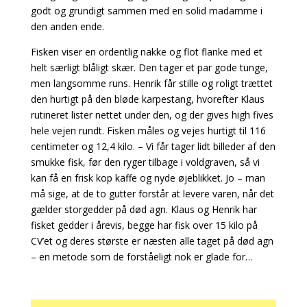
godt og grundigt sammen med en solid madamme i
den anden ende.
Fisken viser en ordentlig nakke og flot flanke med et
helt særligt blåligt skær. Den tager et par gode tunge,
men langsomme runs. Henrik får stille og roligt trættet
den hurtigt på den bløde karpestang, hvorefter Klaus
rutineret lister nettet under den, og der gives high fives
hele vejen rundt. Fisken måles og vejes hurtigt til 116
centimeter og 12,4 kilo. – Vi får tager lidt billeder af den
smukke fisk, før den ryger tilbage i voldgraven, så vi
kan få en frisk kop kaffe og nyde øjeblikket. Jo – man
må sige, at de to gutter forstår at levere varen, når det
gælder storgedder på død agn.
Klaus og Henrik har
fisket gedder i årevis, begge har fisk over 15 kilo på
CV’et og deres største er næsten alle taget på død agn
– en metode som de forståeligt nok er glade for…