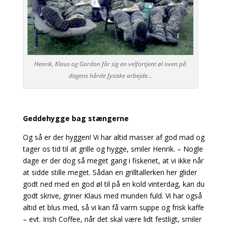
Henrik, Klaus og Gordon får sig en velfortjent øl oven på
dagens hårde fysiske arbejde…
Geddehygge bag stængerne
Og så er der hyggen! Vi har altid masser af god mad og
tager os tid til at grille og hygge, smiler
Henrik. – Nogle
dage er der dog så meget gang i fiskeriet, at vi ikke når
at sidde stille meget. Sådan
en grilltallerken her glider
godt ned med en god øl til på en kold vinterdag, kan du
godt skrive, griner Klaus med munden fuld. Vi har også
altid et blus med, så vi kan få varm suppe og frisk
kaffe
– evt. Irish Coffee, når det skal være lidt festligt, smiler