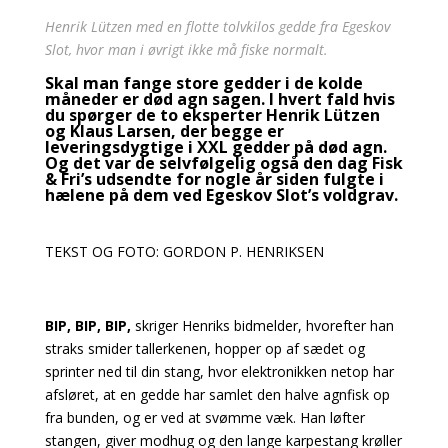
Henrik Lützen med en flotte tolvkilos gedde fra Egeskov
Slot, hvor man i øvrigt ikke må fiske normalt.
Skal man fange store gedder i de kolde
måneder er død agn sagen. I hvert fald hvis
du spørger de to eksperter Henrik Lützen
og Klaus Larsen, der begge er
leveringsdygtige i XXL gedder på død agn.
Og det var de selvfølgelig også den dag Fisk
& Fri’s udsendte for nogle år siden fulgte i
hælene på dem ved Egeskov Slot’s voldgrav.
TEKST OG FOTO: GORDON P. HENRIKSEN
BIP, BIP, BIP,
skriger Henriks bidmelder, hvorefter han
straks smider tallerkenen, hopper op af sædet og
sprinter ned til din stang, hvor elektronikken netop har
afsløret, at en gedde har samlet den halve agnfisk op
fra bunden, og er ved at svømme væk. Han løfter
stangen, giver modhug og den lange karpestang krøller