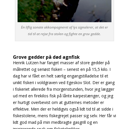
En liflig sonate akkompagneret af lys signalerer, at det er
tid til at rejse fra stolen og fighte en grov gedde.
Grove gedder på død agnfisk
Henrik Lützen har fanget masser af store gedder på
målrettet og seriøst fiskeri – senest en på 15,5 kilo. I
dag har vi fået en helt særlig engangstilladelse til et
unikt fiskeri i voldgraven ved Egeskov Slot. Der er gang
i fiskeriet allerede fra morgenstunden, hvor jeg
lægger
ud med en firekilos fisk på lånte karpestænger, og jeg
er hurtigt overbevist om at gutternes
metoder er
effektive. Men der er heldigvis også lidt tid til at sidde i
fiskestolene, mens fiskegrejet
passer sig selv. Her får vi
lidt god mad på min medbragte gasgrill og en
inspirerende snak om fisketeknikker.