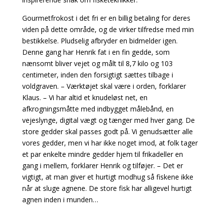
Gourmetfrokost i det fri er en billig betaling for deres
viden på dette område, og de virker tilfredse
med min
bestikkelse. Pludselig afbryder en bidmelder igen.
Denne gang har Henrik fat i en fin gedde, som
nænsomt bliver vejet og målt til 8,7 kilo og 103
centimeter, inden den forsigtigt
sættes tilbage i
voldgraven. – Værktøjet skal være i orden, forklarer
Klaus. – Vi har altid et knudeløst net, en
afkrogningsmåtte med indbygget målebånd, en
vejeslynge, digital vægt og tænger med hver gang. De
store gedder skal passes godt på. Vi genudsætter alle
vores gedder, men vi har ikke noget imod, at folk tager
et par enkelte mindre gedder hjem til frikadeller en
gang i mellem, forklarer Henrik og tilføjer. – Det er
vigtigt, at man giver et hurtigt modhug så fiskene ikke
når at sluge agnene. De store fisk har alligevel hurtigt
agnen inden i munden…