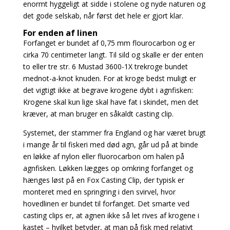
enormt hyggeligt at sidde i stolene og nyde naturen og
det gode selskab,
når først det hele er gjort klar.
For enden af linen
Forfanget er bundet af 0,75 mm flourocarbon og er
cirka 70 centimeter langt. Til sild og skalle er
der enten
to eller tre str. 6 Mustad 3600-1X trekroge bundet
mednot-a-knot knuden. For at kroge
bedst muligt er
det vigtigt ikke at begrave krogene dybt i agnfisken:
Krogene skal kun lige skal have
fat i skindet, men det
kræver, at man bruger en såkaldt casting clip.
Systemet, der stammer fra England og har været brugt
i mange år til fiskeri med død agn, går ud på at binde
en løkke af nylon eller fluorocarbon om halen på
agnfisken. Løkken lægges op omkring
forfanget og
hænges løst på en Fox Casting Clip, der typisk er
monteret med en springring i den
svirvel, hvor
hovedlinen er bundet til forfanget. Det smarte ved
casting clips er, at agnen ikke så let rives af krogene i
kastet – hvilket betyder, at man på fisk med relativt