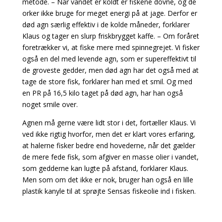
metode. – Når vandet er koldt er fiskene dovne, og de
orker ikke bruge for meget energi på at jage. Derfor er
død agn særlig effektiv i de kolde måneder, forklarer
Klaus og tager en slurp friskbrygget kaffe. – Om foråret
foretrækker vi, at fiske mere med spinnegrejet. Vi fisker
også en del med levende agn, som er supereffektivt til
de groveste gedder, men død agn har det også med at
tage de store fisk, forklarer han med et smil. Og med
en PR på 16,5 kilo taget på død agn, har han også
noget smile over.
Agnen må gerne være lidt stor i det, fortæller Klaus.
Vi
ved ikke rigtig hvorfor, men det er klart vores erfaring,
at halerne fisker bedre end hovederne,
når det gælder
de mere fede fisk, som afgiver en masse olier i vandet,
som gedderne kan lugte på afstand, forklarer Klaus.
Men som om det ikke er nok, bruger han også en lille
plastik kanyle til at sprøjte Sensas fiskeolie ind i fisken.