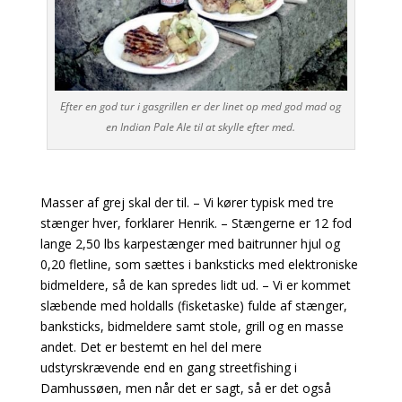
Efter en god tur i gasgrillen er der linet op med god mad og
en Indian Pale Ale til at skylle efter med.
Masser af grej skal der til. – Vi kører typisk med tre
stænger hver, forklarer Henrik. – Stængerne er 12 fod
lange 2,50 lbs karpestænger med baitrunner hjul og
0,20 fletline, som sættes i banksticks
med elektroniske
bidmeldere, så de kan spredes lidt ud. – Vi er kommet
slæbende med holdalls
(fisketaske) fulde af stænger,
banksticks, bidmeldere samt stole, grill og en masse
andet. Det er bestemt en hel del mere
udstyrskrævende end en gang streetfishing i
Damhussøen, men når
det er sagt, så er det også