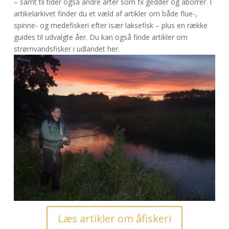
– samt til tider også andre arter som fx gedder og aborrer. I
artikelarkivet finder du et væld af artikler om både flue-,
spinne- og medefiskeri efter især laksefisk – plus en række
guides til udvalgte åer. Du kan også finde artikler om
strømvandsfisker i udlandet her.
Læs artikler om åfiskeri