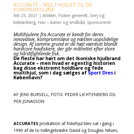
ACCURATE – MULTIHJULET TIL DE
KOMPROMISLØSE
feb 25, 2021
|
Artikler
,
Fiskeri generelt
,
Grej og
beklædning
,
Hav – kutter og småbåd
,
Sponsoreret
Multihjulene fra Accurate er kendt for deres
innovative, kompromisløse og næsten uopslidelige
design. Af samme grund er de højt værdsat blandt
hardcore havfiskere, der går målrettet efter store
og hårdtfightende fisk.
De fleste har hørt om det ikoniske hjulbrand
Accurate – men hvad er egentlig historien
bag disse ekstremt holdbare og fede
multihjul, som i dag sælges af
Sport Dres
i
København?
AF JENS BURSELL, FOTO: PEDER LICHTENBERG OG
PER JONASSON
ACCURATES
produktion af fiskehjul blev sat i gang i
1990 af de to tvillingebrødre David og Douglas Nilsen,