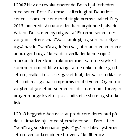
I 2007 blev de revolutionerende Boss hjul forbedret
med serien Boss Extreme – efterfulgt af Dauntless
serien – samt en serie med single bremse kaldet Fury. I
2015 lancerede Accurate den banebrydende hjulserie
Valiant. Det var en ny udgave af Extreme serien, der
var gjort lettere vha CVX-teknologi, og som naturligvis
også havde TwinDrag. Idéen var, at man med en mere
udpræget brug af kurvede overflader kunne opnå
markant lettere konstruktioner med samme styrke. I
samme moment blev mange af de enkelte dele gjort
lettere, hvilket totalt set gav et hjul, der var i særklasse
let – uden at gå på kompromis med styrken. Og netop
vægten af grejet betyder en hel del, når man i forvejen
bruger mange kræfter på at udtrætte store og stærke
fisk.
I 2018 begyndte Accurate at producere deres bud på
det ultimative hjul med stjernebremse – Tern – i en
TwinDrag version naturligvis. Også her blev systemet
lettere ved at kombinere brugen af kulfiber og