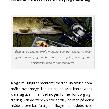
Baitcasters eller lavprofil multihjul som dette ligger virkelig
godt i hånden, og man har en suveræn føling med agnens
bevægelser med et hjul som dette.
Nogle multihjul er monteret med en linetæller, som
måler, hvor meget line der er ude. Man kan
sagtens
klare sig uden, men ved nogen former for dørg og
trolling, kan de være en stor fordel,
da man på denne
måde lettere kan få agnen tilbage i den dybde, hvor