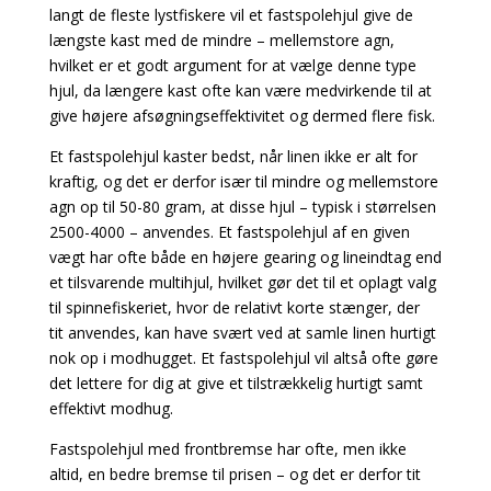
langt de fleste lystfiskere vil et fastspolehjul give de
længste kast med de mindre – mellemstore agn,
hvilket er et godt argument for at vælge denne type
hjul, da længere kast ofte kan være medvirkende til at
give højere afsøgningseffektivitet og dermed flere fisk.
Et fastspolehjul kaster bedst, når linen ikke er alt for
kraftig, og det er derfor især til mindre og mellemstore
agn op til 50-80 gram, at disse hjul – typisk i størrelsen
2500-4000 – anvendes.
Et fastspolehjul af en given
vægt har ofte både en højere gearing og lineindtag end
et tilsvarende
multihjul, hvilket gør det til et oplagt valg
til spinnefiskeriet, hvor de relativt korte stænger, der
tit
anvendes, kan have svært ved at samle linen hurtigt
nok op i modhugget. Et fastspolehjul vil altså
ofte gøre
det lettere for dig at give et tilstrækkelig hurtigt samt
effektivt modhug.
Fastspolehjul med frontbremse har ofte, men ikke
altid, en bedre bremse til prisen – og det er derfor tit