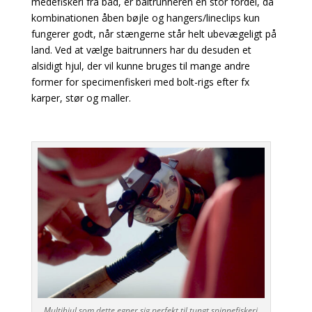
medefiskeri fra båd, er baitrunneren en stor fordel, da
kombinationen åben bøjle og hangers/lineclips kun
fungerer godt, når stængerne står helt ubevægeligt på
land. Ved at vælge baitrunners har du desuden et
alsidigt hjul, der vil kunne bruges til mange andre
former for specimenfiskeri med bolt-rigs efter fx
karper, stør og maller.
Multihjul som dette egner sig perfekt til tungt spinnefiskeri