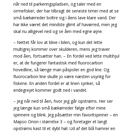
når ned til parkeringspladsen, og taler med en
ormefisker, der har tilbragt de seneste timer med at se
små bækørreder boltre sig i åens lave klare vand. Der
har ikke været det mindste glimt af havørred, men jeg
skal nu alligevel ned og se åen med egne øjne.
– Nettet får lov at blive i bilen, og kun det lette
multigrej kommer over skulderen, mens jeg traver
mod åen, fortsætter han. – En fordel ved lette multihjul
er, at de fungerer fantastisk med fluorocarbon
hovedline, så længe man påspoler en god line. Og
fluorocarbon line skulle jo være næsten usynlig for
fiskene. En anden fordel er at linen synker, så
endegrejet kommer godt ned i vandet.
– Jeg når ned til åen, hvor jeg går opstrøms. Her ser
jeg længe kun små bækørreder følge efter mine
spinnere og blink. Jeg påsætter min favoritspinner – en
Mapso Orion i størrelse 3 – og foretager et langt
opstrøms kast til et dybt høl. Ud af det blå hamrer en