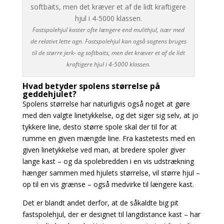
Fastspolehjul kaster ofte længere end mulithjul, især med
de relativt lette agn. Fastspolehjul kan også sagtens bruges
til de større jerk- og softbaits, men det kræver et af de lidt
kraftigere hjul i 4-5000 klassen.
Hvad betyder spolens størrelse på
geddehjulet?
Spolens størrelse har naturligvis også noget at gøre
med den valgte linetykkelse, og det siger
sig selv, at jo
tykkere line, desto større spole skal der til for at
rumme en given mængde line. Fra kastetests med en
given linetykkelse ved man, at bredere spoler giver
lange kast – og da spolebredden i en vis udstrækning
hænger sammen med hjulets størrelse, vil større hjul –
op til en vis grænse – også medvirke til længere kast.
Det er blandt andet derfor, at de såkaldte big pit
fastspolehjul, der er designet til langdistance kast – har