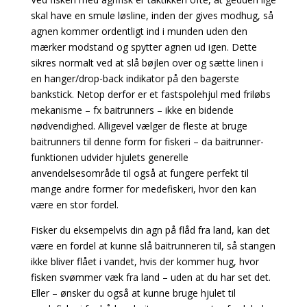
skal have en smule løsline, inden der
gives modhug, så
agnen kommer ordentligt ind i munden uden den
mærker modstand og spytter agnen ud igen. Dette
sikres normalt ved at slå bøjlen over og sætte linen i
en hanger/drop-back indikator på den bagerste
bankstick. Netop derfor er et fastspolehjul med friløbs
mekanisme – fx baitrunners – ikke en bidende
nødvendighed. Alligevel vælger de fleste at bruge
baitrunners til denne form for fiskeri – da baitrunner-
funktionen udvider hjulets generelle
anvendelsesområde til
også at fungere perfekt til
mange andre former for medefiskeri, hvor den kan
være en stor fordel.
Fisker du eksempelvis din agn på flåd fra land, kan det
være en fordel at kunne slå baitrunneren til, så stangen
ikke bliver flået i vandet, hvis der kommer hug, hvor
fisken svømmer væk fra land – uden at du har set det.
Eller – ønsker du også at kunne bruge hjulet til