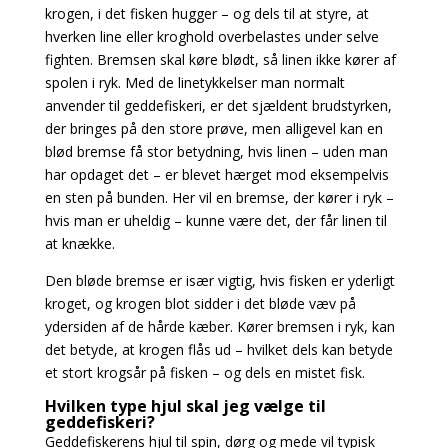
krogen, i det fisken hugger – og dels til at
styre, at
hverken line eller kroghold overbelastes under selve
fighten. Bremsen skal køre blødt,
så linen ikke kører af
spolen i ryk. Med de linetykkelser man normalt
anvender til geddefiskeri,
er det sjældent brudstyrken,
der bringes på den store prøve, men alligevel kan en
blød bremse få
stor betydning, hvis linen – uden man
har opdaget det – er blevet hærget mod eksempelvis
en sten på bunden. Her vil en bremse, der kører i ryk –
hvis man er uheldig – kunne være det, der får linen til
at knække.
Den bløde bremse er især vigtig, hvis fisken er yderligt
kroget, og krogen blot sidder i det bløde væv på
ydersiden af de hårde kæber. Kører bremsen i ryk, kan
det betyde, at krogen flås ud – hvilket dels kan betyde
et stort krogsår på fisken – og dels en mistet fisk.
Hvilken type hjul skal jeg vælge til
geddefiskeri?
Geddefiskerens hjul til spin, dørg og mede vil typisk