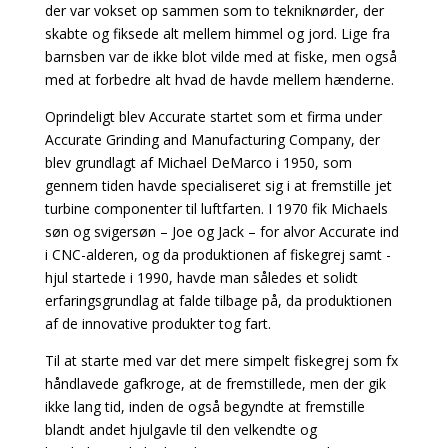
der var vokset op sammen som to tekniknørder, der
skabte og fiksede alt mellem himmel og jord. Lige fra
barnsben var de ikke blot vilde med at fiske, men også
med at forbedre alt hvad de havde mellem hænderne.
Oprindeligt blev Accurate startet som et firma under
Accurate Grinding and Manufacturing Company, der
blev grundlagt af Michael DeMarco i 1950, som
gennem tiden havde specialiseret sig i at fremstille jet
turbine componenter til luftfarten. I 1970 fik Michaels
søn og svigersøn – Joe og Jack – for alvor Accurate ind
i CNC-alderen, og da produktionen af fiskegrej samt -
hjul startede i 1990, havde man således et solidt
erfaringsgrundlag at falde tilbage på, da produktionen
af de innovative produkter tog fart.
Til at starte med var det mere simpelt fiskegrej som fx
håndlavede gafkroge, at de fremstillede, men der gik
ikke lang tid, inden de også begyndte at fremstille
blandt andet hjulgavle til den velkendte og