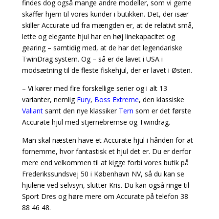
findes dog også mange andre modeller, som vi gerne
skaffer hjem til vores kunder i butikken. Det, der især
skiller Accurate ud fra mængden er, at de relativt små,
lette og elegante hjul har en høj linekapacitet og
gearing – samtidig med, at de har det legendariske
TwinDrag system. Og – så er de lavet i USA i
modsætning til de fleste fiskehjul, der er lavet i Østen.
– Vi kører med fire forskellige serier og i alt 13
varianter, nemlig
Fury
,
Boss Extreme
, d
en klassiske
Valiant
s
amt den nye klassiker
Tern
som er det første
Accurate hjul med stjernebremse og Twindrag.
Man skal næsten have et Accurate hjul i hånden for at
fornemme, hvor fantastisk et hjul det er. Du er derfor
mere end velkommen til at kigge forbi vores butik på
Frederikssundsvej 50 i København NV, så du kan se
hjulene ved selvsyn, slutter Kris. Du kan også ringe til
Sport Dres og høre mere om Accurate på telefon 38
88 46 48.