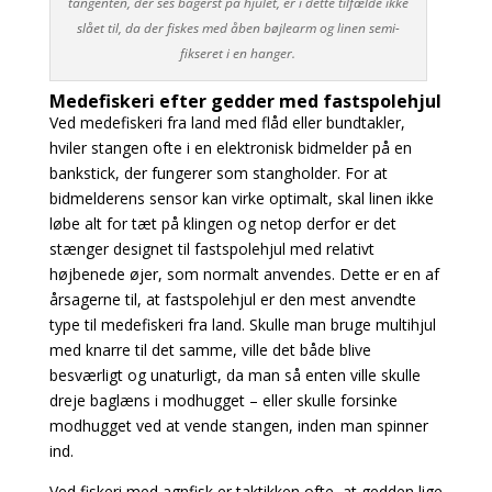
tangenten, der ses bagerst på hjulet, er i dette tilfælde ikke
slået til, da der fiskes med åben bøjlearm og linen semi-
fikseret i en hanger.
Medefiskeri efter gedder med fastspolehjul
Ved medefiskeri fra land med flåd eller bundtakler,
hviler stangen ofte i en elektronisk bidmelder
på en
bankstick, der fungerer som stangholder. For at
bidmelderens sensor kan virke optimalt, skal
linen ikke
løbe alt for tæt på klingen og netop derfor er det
stænger designet til fastspolehjul med
relativt
højbenede øjer, som normalt anvendes. Dette er en af
årsagerne til, at fastspolehjul er den
mest anvendte
type til medefiskeri fra land. Skulle man bruge multihjul
med knarre til det samme,
ville det både blive
besværligt og unaturligt, da man så enten ville skulle
dreje baglæns i modhugget – eller skulle forsinke
modhugget ved at vende stangen, inden man spinner
ind.
Ved fiskeri med agnfisk er taktikken ofte, at gedden lige