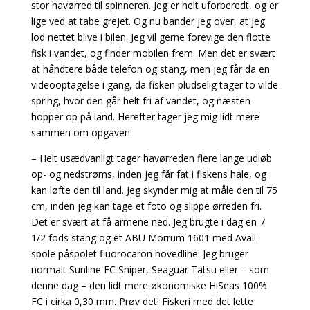
stor havørred til spinneren. Jeg er helt uforberedt, og er
lige ved at tabe grejet. Og nu bander jeg over, at jeg
lod nettet blive i bilen. Jeg vil gerne forevige den flotte
fisk i vandet, og finder mobilen frem. Men det er svært
at håndtere både telefon og stang, men jeg får da en
videooptagelse i gang, da fisken pludselig tager to vilde
spring, hvor den går helt fri af vandet, og næsten
hopper op på land. Herefter tager jeg mig lidt mere
sammen om opgaven.
– Helt usædvanligt tager havørreden flere lange udløb
op- og nedstrøms, inden jeg får fat i fiskens hale, og
kan løfte den til land. Jeg skynder mig at måle den til 75
cm, inden jeg kan tage et foto og slippe ørreden fri.
Det er svært at få armene ned. Jeg brugte i dag en 7
1/2 fods stang og et ABU Mörrum 1601 med Avail
spole påspolet fluorocaron hovedline. Jeg bruger
normalt Sunline FC Sniper, Seaguar Tatsu eller – som
denne dag – den lidt mere økonomiske HiSeas 100%
FC i cirka 0,30 mm. Prøv det! Fiskeri med det lette