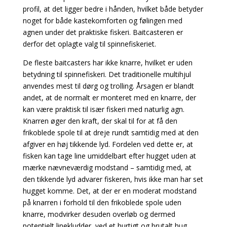
profil, at det ligger bedre i hånden, hvilket både betyder
noget for både kastekomforten og følingen med
agnen under det praktiske fiskeri. Baitcasteren er
derfor det oplagte valg til spinnefiskeriet.
De fleste baitcasters har ikke knarre, hvilket er uden
betydning til spinnefiskeri. Det traditionelle multihjul
anvendes mest til dørg og trolling. Årsagen er blandt
andet, at de normalt er monteret med en knarre, der
kan være praktisk til især fiskeri med naturlig agn.
Knarren øger den kraft, der skal til for at få den
frikoblede spole til at dreje rundt samtidig med at den
afgiver en høj tikkende lyd. Fordelen ved dette er, at
fisken kan tage line umiddelbart efter hugget uden at
mærke nævneværdig modstand – samtidig med, at
den tikkende lyd advarer fiskeren, hvis ikke man har set
hugget komme. Det, at der er en moderat modstand
på knarren i forhold til den frikoblede
spole uden
knarre, modvirker desuden overløb og dermed
potentielt linekludder, ved et hurtigt
og brutalt hug.