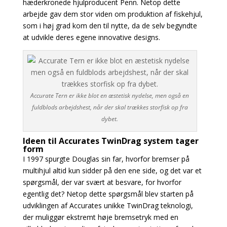
hæderkronede hjulproducent Penn. Netop dette
arbejde gav dem stor viden om produktion af fiskehjul,
som i høj grad kom den til nytte, da de selv begyndte
at udvikle deres egene innovative designs.
Accurate Tern er ikke blot en æstetisk nydelse, men også en
fuldblods arbejdshest, når der skal trækkes storfisk op fra
dybet.
Ideen til Accurates TwinDrag system tager
form
I 1997 spurgte Douglas sin far, hvorfor bremser på
multihjul altid kun sidder på den ene side, og det var et
spørgsmål, der var svært at besvare, for hvorfor
egentlig det? Netop dette spørgsmål blev starten på
udviklingen af Accurates unikke TwinDrag teknologi,
der muliggør ekstremt høje bremsetryk med en