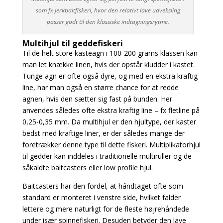
som fx jerkbaitfiskeri, hvor den relativt lave udveksling
passer godt til den klassiske indtagningsrytme.
Multihjul til geddefiskeri
Til de helt store kasteagn i 100-200 grams klassen kan
man let knække linen, hvis der opstår kludder i kastet.
Tunge agn er ofte også dyre, og med en ekstra kraftig
line, har man også
en større chance for at redde
agnen, hvis den sætter sig fast på bunden. Her
anvendes således
ofte ekstra kraftig line – fx fletline på
0,25-0,35 mm. Da multihjul er den hjultype, der kaster
bedst
med kraftige liner, er der således mange der
foretrækker denne type til dette fiskeri. Multiplikatorhjul
til gedder kan inddeles i traditionelle multiruller og de
såkaldte baitcasters eller
low profile hjul.
Baitcasters har den fordel, at håndtaget ofte som
standard er monteret i venstre side, hvilket
falder
lettere og mere naturligt for de fleste højrehåndede
under især spinnefiskeri. Desuden betyder den lave