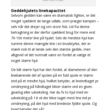
Geddehjulets linekapacitet
Selvom gedden kan være en dramatisk fighter, er det
meget sjældent de lange udløb, som præger kampen –
selv når det drejer sig om store fisk. Ud fra denne
betragtning er der derfor sjældent brug for mere end
70-100 meter line på hjulet. Selv de mindste hjul kan
rumme denne mængde line i en brudstyrke, der er
stærk nok til at lande selv den største gedde, men
alligevel vil det normalt være en fordel at vælge et
noget større hjul.
De lidt større hjul har den fordel, at diameteren af den
linebærende del af spolen på en fuld spole er større
end på et mindre hjul, hvilket betyder, at lineindtaget pr
omdrejning på håndtaget bliver større ved en given
gearing eller udveksling. Har du fx to hjul med en
udveksling på 1:6 vil der blive taget mest line ind pr
omdrejning, på det hjul med bredeste fyldte spole. Og
hvad betyder det så?