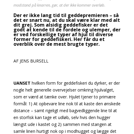
modstand på knarren, gør, at der ikke kommer overløb.
Der er ikke lang tid til geddepremieren – så
det er snart nu, at du skal være klar med alt
dit grej. Som alsidig geddefisker er det
godt at kende til de fordele og ulemper, der
er ved
forskellige typer af hjul til diverse
former for geddefiskeri. Her får du et
overblik over de mest brugte typer.
AF JENS BURSELL
UANSET
hvilken form for geddefiskeri du dyrker, er der
nogle helt generelle overvejelser omkring hjulvalget,
som er værd at tænke over. Hjulet tjener to primære
formål: 1) At opbevare line nok til at kaste den ønskede
distance – samt rigeligt med bagvedliggende line til at
en storfisk kan tage et udløb, selv hvis den hugger
længst ude i kastet og 2) sammen med stangen at
samle linen hurtigt nok op i modhugget og lægge det