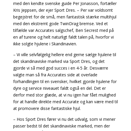
med den kendte svenske guide Per Jonasson, fortæller
Kris Jeppsen, der ejer Sport Dres. – Per var voldsomt
begejstret for de små, men fantastisk stærke multihjul
med den ekstremt gode TwinDrag bremse. Ved et
tilfælde var Accurates salgschef, Ben Secrest med på
en af turene og helt naturligt faldt talen på, hvorfor vi
ikke solgte hjulene i Skandinavien.
– Vi ville selvfølgelig hellere end gerne sælge hjulene til
det skandinaviske marked via Sport Dres, og det
gjorde vi så med god succes i en 4-5 år. Desværre
valgte man så fra Accurates side at overlade
forhandlingen til en svensker, hvilket gjorde hjulene for
dyre og service niveauet faldt også en del. Det er
derfor med stor glæde, at vi nu igen har fået mulighed
for at handle direkte med Accurate og kan være med til
at promovere disse fantastiske hjul.
– Hos Sport Dres fører vi nu det udvalg, som vi mener
passer bedst til det skandinaviske marked, men der