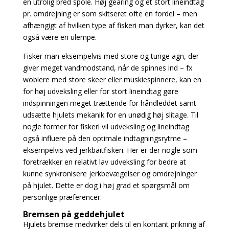
en utrolig bred spole. Høj gearing og et stort lineindtag
pr. omdrejning er som skitseret ofte en fordel – men
afhængigt af hvilken type af fiskeri man dyrker, kan det
også være en ulempe.
Fisker man eksempelvis med store og tunge agn, der
giver meget vandmodstand, når de spinnes
ind – fx
woblere med store skeer eller muskiespinnere, kan en
for høj udveksling eller for stort
lineindtag gøre
indspinningen meget trættende for håndleddet samt
udsætte hjulets mekanik for
en unødig høj slitage. Til
nogle former for fiskeri vil udveksling og lineindtag
også influere på den
optimale indtagningsrytme –
eksempelvis ved jerkbaitfiskeri. Her er der nogle som
foretrækker en
relativt lav udveksling for bedre at
kunne synkronisere jerkbevægelser og omdrejninger
på hjulet.
Dette er dog i høj grad et spørgsmål om
personlige præferencer.
Bremsen på geddehjulet
Hjulets bremse medvirker dels til en kontant prikning af