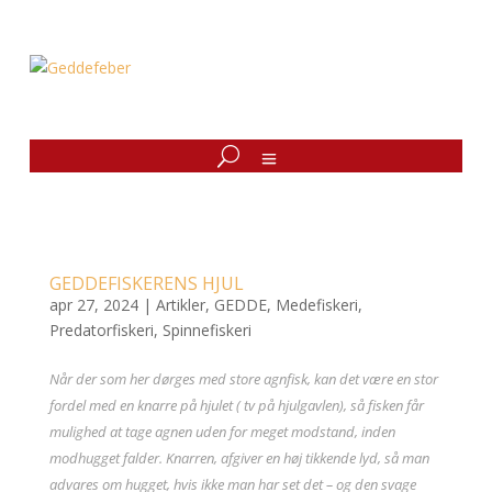
GEDDEFISKERENS HJUL
apr 27, 2024
|
Artikler
,
GEDDE
,
Medefiskeri
,
Predatorfiskeri
,
Spinnefiskeri
Når der som her dørges med store agnfisk, kan det være en stor
fordel med en knarre på hjulet ( tv på hjulgavlen), så fisken får
mulighed at tage agnen uden for meget modstand, inden
modhugget falder. Knarren, afgiver en høj tikkende lyd, så man
advares om hugget, hvis ikke man har set det – og den svage