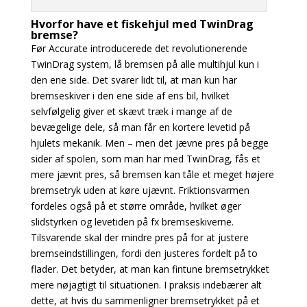
Hvorfor have et fiskehjul med TwinDrag
bremse?
Før Accurate introducerede det revolutionerende
TwinDrag system, lå bremsen på alle multihjul kun i
den ene side. Det svarer lidt til, at man kun har
bremseskiver i den ene side af ens bil, hvilket
selvfølgelig giver et skævt træk i mange af de
bevægelige dele, så man får en kortere levetid på
hjulets mekanik. Men – men det jævne pres på begge
sider af spolen, som man har med TwinDrag, fås et
mere jævnt pres, så bremsen kan tåle et meget højere
bremsetryk uden at køre ujævnt. Friktionsvarmen
fordeles også på et større område, hvilket øger
slidstyrken og levetiden på fx bremseskiverne.
Tilsvarende skal der mindre pres på for at justere
bremseindstillingen, fordi den justeres fordelt på to
flader. Det betyder, at man kan fintune bremsetrykket
mere nøjagtigt til situationen. I praksis indebærer alt
dette, at hvis du sammenligner bremsetrykket på et