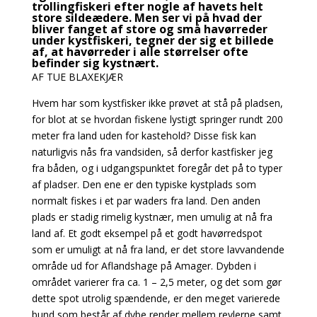
trollingfiskeri efter nogle af havets helt
store sildeædere. Men ser vi på hvad der
bliver fanget af store og små havørreder
under kystfiskeri, tegner der sig et billede
af, at havørreder i alle størrelser ofte
befinder sig kystnært.
AF TUE BLAXEKJÆR
Hvem har som kystfisker ikke prøvet at stå på pladsen,
for blot at se hvordan fiskene lystigt springer rundt 200
meter fra land uden for kastehold? Disse fisk kan
naturligvis nås fra vandsiden, så derfor kastfisker jeg
fra båden, og i udgangspunktet foregår det på to typer
af pladser.
Den ene er den typiske kystplads som
normalt fiskes i et par waders fra land. Den anden
plads
er stadig rimelig kystnær, men umulig at nå fra
land af. Et godt eksempel på et godt havørredspot
som er umuligt at nå fra land, er det store lavvandende
område ud for Aflandshage på Amager. Dybden i
området varierer fra ca. 1 – 2,5 meter, og det som gør
dette spot utrolig spændende, er den meget varierede
bund som består af dybe render mellem revlerne samt