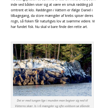
inde ved båden viser sig at være en smuk rødding på
omtrent et kilo. Røddingen i Vättern er ifølge Daniel i
tilbagegang, da store mængder af krebs spiser deres
rogn, så fisken får naturligvis lov at svømme videre. Vi
har fundet fisk. Nu skal vi bare finde den rette art.
Det er med tungen lige i munden man begiver sig ned til
Vätterns skær. Is i rå mængder og ofte voldsom sø slående