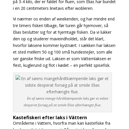
på 3-4 kilo, der er faldet for fluen, som Elias har bundet
i en 20 centimeters linetavs efter wobleren.
Vi nærmer os enden af weekenden, og har mindre end
tre timers fiskeri tilbage, før turen går hjemover, så
Elias beslutter sig for at hjemtage fisken. Da vi lukker
den op og studerer maveindholdet, står det klart,
hvorfor laksene kommer kystnært. I sækken har laksen
et sted mellem 50 og 100 små hundestejler, som alle
ser ganske friske ud. Laksen er som Vätternlaksen er
flest, kuglerund og flot i kødet – en perfekt spisefisk.
En af søens mange hårdtkæmpende laks gør et sidste
desperat forsøg på at smide Elias efterhængte flue.
Kastefiskeri efter laks i Vättern
Områderne i Vättern, hvorfra man kan kastefiske fra