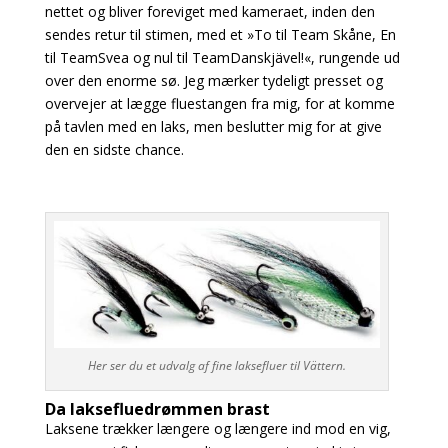
nettet og bliver foreviget med kameraet, inden den
sendes retur til stimen, med et »To til Team Skåne, En
til TeamSvea og nul til TeamDanskjävel!«, rungende ud
over den enorme sø. Jeg mærker tydeligt presset og
overvejer at lægge fluestangen fra mig, for at komme
på tavlen med en laks, men beslutter mig for at give
den en sidste chance.
Her ser du et udvalg af fine laksefluer til Vättern.
Da laksefluedrømmen brast
Laksene trækker længere og længere ind mod en vig,