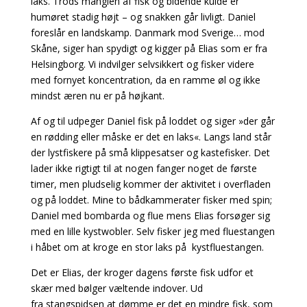
laks. Trods manglen af fisk og bidende kulde er
humøret stadig højt – og snakken går livligt. Daniel
foreslår en landskamp. Danmark mod Sverige… mod
Skåne, siger han spydigt og kigger på Elias som er fra
Helsingborg. Vi indvilger selvsikkert og fisker videre
med fornyet koncentration, da en ramme øl og ikke
mindst æren nu er på højkant.
Af og til udpeger Daniel fisk på loddet og siger »der går
en rødding eller måske er det en laks«. Langs land står
der lystfiskere på små klippesatser og kastefisker. Det
lader ikke rigtigt til at nogen fanger noget de første
timer, men pludselig kommer der aktivitet i overfladen
og på loddet. Mine to bådkammerater fisker med spin;
Daniel med bombarda og flue mens Elias forsøger sig
med en lille kystwobler. Selv fisker jeg med fluestangen
i håbet om at kroge en stor laks på kystfluestangen.
Det er Elias, der kroger dagens første fisk udfor et
skær med bølger væltende indover. Ud
fra stangspidsen at dømme er det en mindre fisk, som