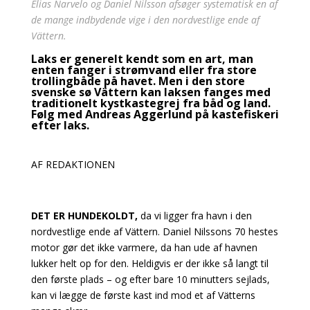
Elias Narvelo og Daniel Nilsson afsøger systematisk en af
de mange indbydende vige i den nordvestlige ende af
Vättern.
Laks er generelt kendt som en art, man
enten fanger i strømvand eller fra store
trollingbåde på havet. Men i den store
svenske sø Vättern kan laksen fanges med
traditionelt kystkastegrej fra båd og land.
Følg med Andreas Aggerlund på kastefiskeri
efter laks.
AF REDAKTIONEN
DET ER HUNDEKOLDT,
da vi ligger fra havn i den
nordvestlige ende af Vättern. Daniel Nilssons 70 hestes
motor gør det ikke varmere, da han ude af havnen
lukker helt op for den. Heldigvis er der ikke så langt til
den første plads – og efter bare 10 minutters sejlads,
kan vi lægge de første kast ind mod et af Vätterns