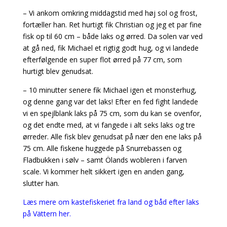
– Vi ankom omkring middagstid med høj sol og frost,
fortæller han. Ret hurtigt fik Christian og jeg et par fine
fisk op til 60 cm – både laks og ørred. Da solen var ved
at gå ned, fik Michael et rigtig godt hug, og vi landede
efterfølgende en super flot ørred på 77 cm, som
hurtigt blev genudsat.
– 10 minutter senere fik Michael igen et monsterhug,
og denne gang var det laks! Efter en fed fight landede
vi en spejlblank laks på 75 cm, som du kan se ovenfor,
og det endte med, at vi fangede i alt seks laks og tre
ørreder. Alle fisk blev genudsat på nær den ene laks på
75 cm. Alle fiskene huggede på Snurrebassen og
Fladbukken i sølv – samt Ölands wobleren i farven
scale. Vi kommer helt sikkert igen en anden gang,
slutter han.
Læs mere om kastefiskeriet fra land og båd efter laks
på Vättern her.