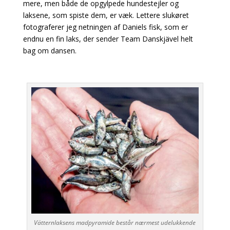
mere, men både de opgylpede hundestejler og
laksene, som spiste dem, er væk. Lettere slukøret
fotograferer jeg netningen af Daniels fisk, som er
endnu en fin laks, der sender Team Danskjävel helt
bag om dansen.
Vätternlaksens madpyramide består nærmest udelukkende