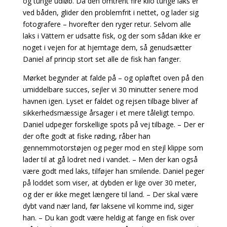
og tunge udløb. Da den omtrent fire kilo tunge laks er
ved båden, glider den problemfrit i nettet, og lader sig
fotografere – hvorefter den ryger retur. Selvom alle
laks i Vättern er udsatte fisk, og der som sådan ikke er
noget i vejen for at hjemtage dem, så genudsætter
Daniel af princip stort set alle de fisk han fanger.
Mørket begynder at falde på – og opløftet oven på den
umiddelbare succes, sejler vi 30 minutter senere mod
havnen igen. Lyset er faldet og rejsen tilbage bliver af
sikkerhedsmæssige årsager i et mere tåleligt tempo.
Daniel udpeger forskellige spots på vej tilbage. – Der er
der ofte godt at fiske røding, råber han
gennemmotorstøjen og peger mod en stejl klippe som
lader til at gå lodret ned i vandet. – Men der kan også
være godt med laks, tilføjer han smilende. Daniel peger
på loddet som viser, at dybden er lige over 30 meter,
og der er ikke meget længere til land. – Der skal være
dybt vand nær land, før laksene vil komme ind, siger
han. – Du kan godt være heldig at fange en fisk over