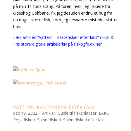
på min 11 fods stang. På turen, hvor jeg fiskede fra
Ödeshög Golfbane, fik jeg desuden endnu et hug fra
en noget større fisk, som jeg desværre mistede, slutter
han.
Læs artiklen ”Vättern – kastefiskeri efter laks” i Fisk &
Fris store digitale artikelarkiv på fiskogfri.dk her.
VÄTTERN: KASTEFISKERI EFTER LAKS
dec 19, 2022
|
Artikler
,
Guide til fiskepladser
,
LAKS
,
Rejsefiskeri
,
Spinnefiskeri
,
Spinnefiskeri efter laks