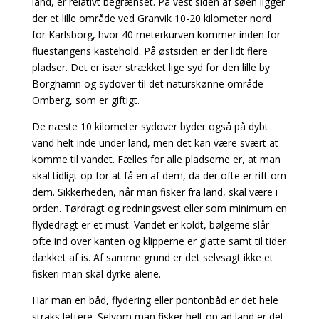
land, er relativt begrænset. På vest siden af søen ligger
der et lille område ved Granvik 10-20 kilometer nord
for Karlsborg, hvor 40 meterkurven kommer inden for
fluestangens kastehold. På østsiden er der lidt flere
pladser. Det er især strækket lige syd for den lille by
Borghamn og sydover til det naturskønne område
Omberg, som er giftigt.
De næste 10 kilometer sydover byder også på dybt
vand helt inde under land, men det kan være svært at
komme til vandet. Fælles for alle pladserne er, at man
skal tidligt op for at få en af dem, da der ofte er rift om
dem. Sikkerheden, når man fisker fra land, skal være i
orden. Tørdragt og redningsvest eller som minimum en
flydedragt er et must. Vandet er koldt, bølgerne slår
ofte ind over kanten og klipperne er glatte samt til tider
dækket af is. Af samme grund er det selvsagt ikke et
fiskeri man skal dyrke alene.
Har man en båd, flydering eller pontonbåd er det hele
straks lettere. Selvom man fisker helt op ad land er det