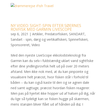
NY VIDEO: SIGHT-SPIN EFTER SØERNES
ROVFISK MED GARMIN LIVESCOPE
sep 6, 2021
|
Artikler
,
Predatorfiskeri
,
SANDART
,
Sandart - spin, dørg og vertikalfiskeri
,
Spinnefiskeri
,
Sponsoreret
,
Video
Med den nyeste LiveScope ekkolodsteknologi fra
Garmin kan du selv i fuldstændig uklart vand sightfiske
efter dine yndlingsrovfisk helt ud på over 20 meters
afstand. Men ikke nok med, at du kan pinpointe og
visualisere helt præcist, hvor fisken står i forhold til
båden – du kan også kaste til den og se agnen dale
ned samt iagttage, præcist hvordan fisken reagerer.
Men pas på hjertet ikke hopper ud af halsen på dig, når
du lige så tydeligt kan se fisken hugge på skærmen,
mens stangen bliver flået ud af hånden på dig. I