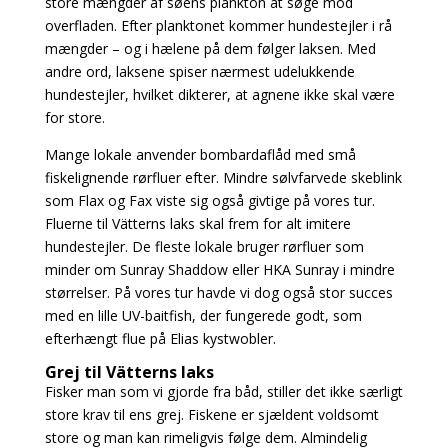
store mængder af søens plankton at søge mod
overfladen. Efter planktonet kommer hundestejler i rå
mængder – og i hælene på dem følger laksen. Med
andre ord, laksene spiser nærmest udelukkende
hundestejler, hvilket dikterer, at agnene ikke skal være
for store.
Mange lokale anvender bombardaflåd med små
fiskelignende rørfluer efter. Mindre sølvfarvede skeblink
som Flax og Fax viste sig også givtige på vores tur.
Fluerne til Vätterns laks skal frem for alt imitere
hundestejler. De fleste lokale bruger rørfluer som
minder om Sunray Shaddow eller HKA Sunray i mindre
størrelser. På vores tur havde vi dog også stor succes
med en lille UV-baitfish, der fungerede godt, som
efterhængt flue på Elias kystwobler.
Grej til Vätterns laks
Fisker man som vi gjorde fra båd, stiller det ikke særligt
store krav til ens grej. Fiskene er sjældent voldsomt
store og man kan rimeligvis følge dem. Almindelig