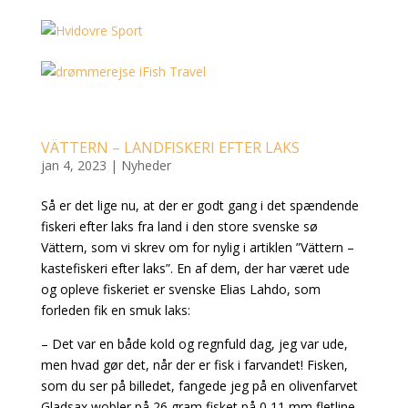
VÄTTERN – LANDFISKERI EFTER LAKS
jan 4, 2023
|
Nyheder
Så er det lige nu, at der er godt gang i det spændende
fiskeri efter laks fra land i den store svenske sø
Vättern, som vi skrev om for nylig i artiklen ”Vättern –
kastefiskeri efter laks”. En af dem, der har været ude
og opleve fiskeriet er svenske Elias Lahdo, som
forleden fik en smuk laks:
– Det var en både kold og regnfuld dag, jeg var ude,
men hvad gør det, når der er fisk i farvandet! Fisken,
som du ser på billedet, fangede jeg på en olivenfarvet
Gladsax wobler på 26 gram fisket på 0,11 mm fletline