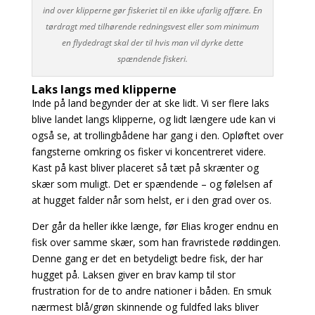
ind over klipperne gør fiskeriet til en ikke ufarlig affære. En
tørdragt med tilhørende redningsvest eller som minimum
en flydedragt skal der til hvis man vil dyrke dette
spændende fiskeri.
Laks langs med klipperne
Inde på land begynder der at ske lidt. Vi ser flere laks
blive landet langs klipperne, og lidt længere ude kan vi
også se, at trollingbådene har gang i den. Opløftet over
fangsterne omkring os fisker vi koncentreret videre.
Kast på kast bliver placeret så tæt på skrænter og
skær som muligt. Det er spændende – og følelsen af
at hugget falder når som helst, er i den grad over os.
Der går da heller ikke længe, før Elias kroger endnu en
fisk over samme skær, som han fravristede røddingen.
Denne gang er det en betydeligt bedre fisk, der har
hugget på. Laksen giver en brav kamp til stor
frustration for de to andre nationer i båden. En smuk
nærmest blå/grøn skinnende og fuldfed laks bliver