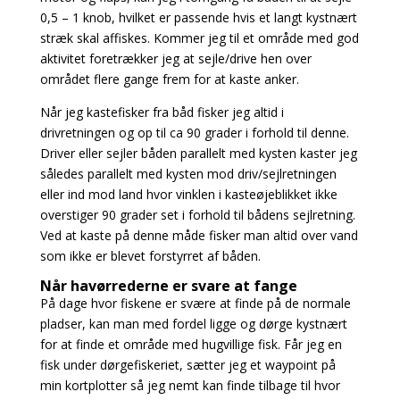
0,5 – 1 knob, hvilket er passende hvis et langt kystnært
stræk skal affiskes. Kommer jeg til et område med god
aktivitet foretrækker jeg at sejle/drive hen over
området flere gange frem for at kaste anker.
Når jeg kastefisker fra båd fisker jeg altid i
drivretningen og op til ca 90 grader i forhold til denne.
Driver eller sejler båden parallelt med kysten kaster jeg
således parallelt med kysten mod driv/
sejlretningen
eller ind mod land hvor vinklen i kasteøjeblikket ikke
overstiger 90 grader set i forhold til bådens sejlretning.
Ved at kaste på denne måde fisker man altid over vand
som ikke er blevet forstyrret af båden.
Når havørrederne er svare at fange
På dage hvor fiskene er svære at finde på de normale
pladser, kan man med fordel ligge og dørge
kystnært
for at finde et område med hugvillige fisk. Får jeg en
fisk under dørgefiskeriet, sætter
jeg et waypoint på
min kortplotter så jeg nemt kan finde tilbage til hvor