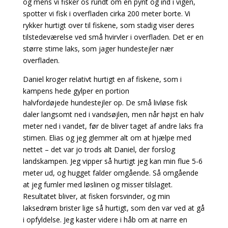
og mens vi fisker os rundt om en pynt og ind i vigen,
spotter vi fisk i overfladen cirka 200 meter borte. Vi
rykker hurtigt over til fiskene, som stadig viser deres
tilstedeværelse ved små hvirvler i overfladen. Det er en
større stime laks, som jager hundestejler nær
overfladen.
Daniel kroger relativt hurtigt en af fiskene, som i
kampens hede gylper en portion
halvfordøjede hundestejler op. De små livløse fisk
daler langsomt ned i vandsøjlen, men når højst en halv
meter ned i vandet, før de bliver taget af andre laks fra
stimen. Elias og jeg glemmer alt om at hjælpe med
nettet – det var jo trods alt Daniel, der forslog
landskampen. Jeg vipper så hurtigt jeg kan min flue 5-6
meter ud, og hugget falder omgående. Så omgående
at jeg fumler med løslinen og misser tilslaget.
Resultatet bliver, at fisken forsvinder, og min
laksedrøm brister lige så hurtigt, som den var ved at gå
i opfyldelse. Jeg kaster videre i håb om at narre en