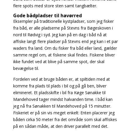
flere spots med store
sten samt tangbælter.
Gode bådpladser til havørred
Eksempler på traditionelle kystpladser, som jeg fisker
fra båd, er alle pladserne på Stevns fra Bøgeskoven i
nord til Rødvig i syd. Jeg kan på en dag i båd nå at
affiske langt flere pladser på Stevns end jeg kan i et par
waders fra land. Om du fisker fra båd eller land, gælder
samme regel om, at fiskene skal findes. Fiskene bliver
ikke fundet ved at blive på samme spot, der skal
bevægelse til.
Fordelen ved at bruge båden er, at spiltiden med at
komme fra plads til plads i bil og på gå ben, bliver
elimineret. Et pladsskifte i bil fra Køge Sønakke til
Mandehoved tager mindst halvanden time. I båd kan
jeg nå fra Sønakken til Mandehoved på 15 minutter.
Fiskeriet er på sin vis meget enkelt: Enten placerer jeg
båden cirka 50 meter fra det område som skal affiskes
på en sådan måde, at den driver parallelt med det.