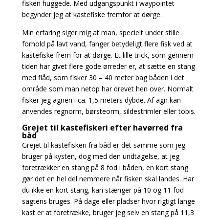
fisken huggede. Med udgangspunkt i waypointet
begynder jeg at kastefiske fremfor at dørge.
Min erfaring siger mig at man, specielt under stille
forhold på lavt vand, fanger betydeligt flere fisk
ved at
kastefiske frem for at dørge. Et lille trick, som gennem
tiden har givet flere gode ørreder er, at sætte en stang
med flåd, som fisker 30 – 40 meter bag båden i det
område som man netop har drevet hen over. Normalt
fisker jeg agnen i ca. 1,5 meters dybde. Af agn kan
anvendes regnorm, børsteorm, sildestrimler eller tobis.
Grejet til kastefiskeri efter havørred fra
båd
Grejet til kastefiskeri fra båd er det samme som jeg
bruger på kysten, dog med den undtagelse, at jeg
foretrækker en stang på 8 fod i båden, en kort stang
gør det en hel del nemmere når fisken skal landes. Har
du ikke en kort stang, kan stænger på 10 og 11 fod
sagtens bruges. På dage eller pladser hvor rigtigt lange
kast er at foretrække, bruger jeg selv en stang på 11,3