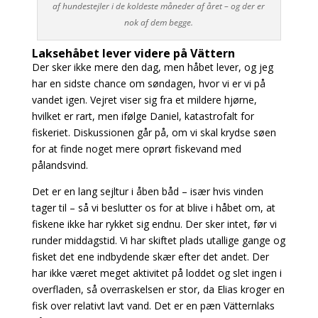
af hundestejler i de koldeste måneder af året – og der er
nok af dem begge.
Laksehåbet lever videre på Vättern
Der sker ikke mere den dag, men håbet lever, og jeg
har en sidste chance om søndagen, hvor vi er vi på
vandet igen. Vejret viser sig fra et mildere hjørne,
hvilket er rart, men ifølge Daniel, katastrofalt for
fiskeriet. Diskussionen går på, om vi skal krydse søen
for at finde noget mere oprørt fiskevand med
pålandsvind.
Det er en lang sejltur i åben båd – især hvis vinden
tager til – så vi beslutter os for at blive i håbet om, at
fiskene ikke har rykket sig endnu. Der sker intet, før vi
runder middagstid. Vi har skiftet plads utallige gange og
fisket det ene indbydende skær efter det andet. Der
har ikke været meget aktivitet på loddet og slet ingen i
overfladen, så overraskelsen er stor, da Elias kroger en
fisk over relativt lavt vand. Det er en pæn Vätternlaks