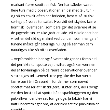
markant færre spottede fisk. Der har således været
flere ture med 0 observationer, en del med 2-5 tun –
og så en enkelt aften her forleden, hvor vi så 30 fisk
springe på vores tunsafari. Hvorvidt det skyldes færre
hornfisk i overfladen, som bare gør det sværere at se
de jagende tun, er ikke godt at vide. På ekkoloddet har
vi set en del sild og makrel ved bunden, som mange af
tunene måske går efter lige nu. Og så ser man dem
naturligvis ikke så ofte i overfladen.
– Vejrforholdene har også været afvigende i forhold til
det perfekte tunspotte vejr, hvilket også kan være en
del af forklaringen på de færre observationer over den
sidste uges tid. Generelt tror jeg ikke der har været
færre tun i år i Øresund – for der her som nævnt
spottet masser af fisk tidligere, slutter Jens, der i øvrigt
var den første til at spotte både spækhuggeren og den
pukkelhval, der blev set forrige uge. Ja faktisk har vi
haft underretninger om, at der blev set tre pukkelhvaler
samtidigt.