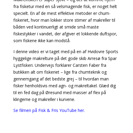
fra fisketur med en så velsmagende fisk, er noget helt
specielt. En af de mest effektive metoder er chum-
fiskeriet, hvor man lokker store stimer af makreller til
båden ved kontinuerligt at smide små maste
fiskestykker i vandet, der afgiver et lokkende duftspor,
som fiskene ikke kan modstå.
I denne video er vi taget med på en af Hvidovre Sports
hyggelige makrelture på det gode skib Arresø fra Spar
Lystfiskeri. Undervejs forklarer Carsten Faber fra
butikken alt om fiskeriet – lige fra chumteknik og
gennemgang af det bedste grej – til hvordan man
fisker henholdsvis med agn- og makreltakel. Glæd dig
til en fed dag på Øresund med masser af flex på
klingerne og makreller i kurvene.
Se filmen på Fisk & Fris YouTube her.