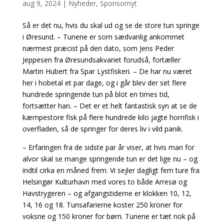
aug 9, 2024
|
Nyheder
,
Sponsornyt
Så er det nu, hvis du skal ud og se de store tun springe
i Øresund. – Tunene er som sædvanlig ankommet
nærmest præcist på den dato, som Jens Peder
Jeppesen fra Øresundsakvariet forudså, fortæller
Martin Hubert fra Spar Lystfiskeri. – De har nu været
her i hobetal et par dage, og i går blev der set flere
hundrede springende tun på blot en times tid,
fortsætter han. – Det er et helt fantastisk syn at se de
kæmpestore fisk på flere hundrede kilo jagte hornfisk i
overfladen, så de springer for deres liv i vild panik.
– Erfaringen fra de sidste par år viser, at hvis man for
alvor skal se mange springende tun er det lige nu – og
indtil cirka en måned frem. Vi sejler dagligt fem ture fra
Helsingør Kulturhavn med vores to både Arresø og
Havstrygeren – og afgangstiderne er klokken 10, 12,
14, 16 og 18. Tunsafarierne koster 250 kroner for
voksne og 150 kroner for børn. Tunene er tæt nok på