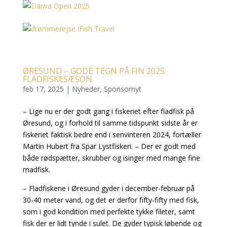
ØRESUND – GODE TEGN PÅ FIN 2025
FLADFISKESÆSON
feb 17, 2025
|
Nyheder
,
Sponsornyt
– Lige nu er der godt gang i fiskeriet efter fladfisk på
Øresund, og i forhold til samme tidspunkt sidste år er
fiskeriet faktisk bedre end i senvinteren 2024, fortæller
Martin Hubert fra Spar Lystfiskeri. – Der er godt med
både rødspætter, skrubber og isinger med mange fine
madfisk.
– Fladfiskene i Øresund gyder i december-februar på
30-40 meter vand, og det er derfor fifty-fifty med fisk,
som i god kondition med perfekte tykke fileter, samt
fisk der er lidt tynde i sulet. De gyder typisk løbende og