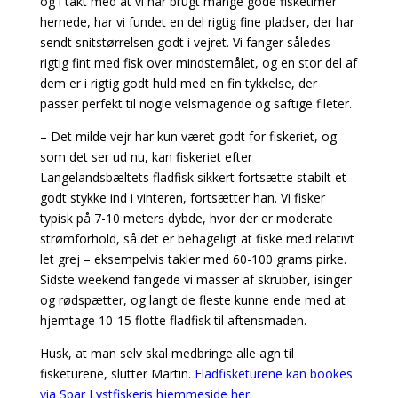
og i takt med at vi har brugt mange gode fisketimer
hernede, har vi fundet en del rigtig fine pladser, der har
sendt snitstørrelsen godt i vejret. Vi fanger således
rigtig fint med fisk over mindstemålet, og en stor del af
dem er i rigtig godt huld med en fin tykkelse, der
passer perfekt til nogle velsmagende og saftige fileter.
– Det milde vejr har kun været godt for fiskeriet, og
som det ser ud nu, kan fiskeriet efter
Langelandsbæltets fladfisk sikkert fortsætte stabilt et
godt stykke ind i vinteren, fortsætter han. Vi fisker
typisk på 7-10 meters dybde, hvor der er moderate
strømforhold, så det er behageligt at fiske med relativt
let grej – eksempelvis takler med 60-100 grams pirke.
Sidste weekend fangede vi masser af skrubber, isinger
og rødspætter, og langt de fleste kunne ende med at
hjemtage 10-15 flotte fladfisk til aftensmaden.
Husk, at man selv skal medbringe alle agn til
fisketurene, slutter Martin.
Fladfisketurene kan bookes
via Spar Lystfiskeris hjemmeside her.