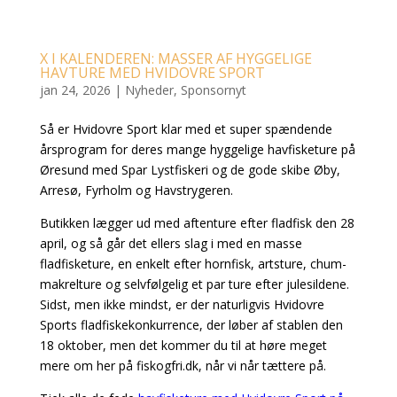
X I KALENDEREN: MASSER AF HYGGELIGE
HAVTURE MED HVIDOVRE SPORT
jan 24, 2026
|
Nyheder
,
Sponsornyt
Så er Hvidovre Sport klar med et super spændende
årsprogram for deres mange hyggelige havfisketure på
Øresund med Spar Lystfiskeri og de gode skibe Øby,
Arresø, Fyrholm og Havstrygeren.
Butikken lægger ud med aftenture efter fladfisk den 28
april, og så går det ellers slag i med en masse
fladfisketure, en enkelt efter hornfisk, artsture, chum-
makrelture og selvfølgelig et par ture efter julesildene.
Sidst, men ikke mindst, er der naturligvis Hvidovre
Sports fladfiskekonkurrence, der løber af stablen den
18 oktober, men det kommer du til at høre meget
mere om her på fiskogfri.dk, når vi når tættere på.