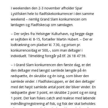
I weekenden den 2-3 november afholder Spar
Lystfiskeri hele to fladfiskekonkurrencer i den samme
weekend – nemlig Grand Slam konkurrencen om
lørdagen og Fladfiskecup om søndagen.
– Der sejles fra Helsingør Kulturhavn, og begge dage
er sejltiden kl. 8-15, fortæller Martin Hubert. – Der er
lodtrækning om pladser kl. 7.30, og prisen pr.
konkurrence/dag er 500,-, som man deltager i
individuelt. Tilmelding foregår på tlf. 26 18 47 59.
– I Grand Slam konkurrencen den første dag, er det
den deltager med længst samlede længde på én
rødspætte, én skrubbe og én ising, som bliver den
samlede vinder. I Fladfiskecuppen, er det den deltager
med det højst samlede antal point der bliver vinder. En
rødspætte giver 3 point, en skrubbe 2 point og en ising
1 point. Der kan fiskes catch and realese med løbende
indmåling/registrering af fisk, og fisk der skal beholdes