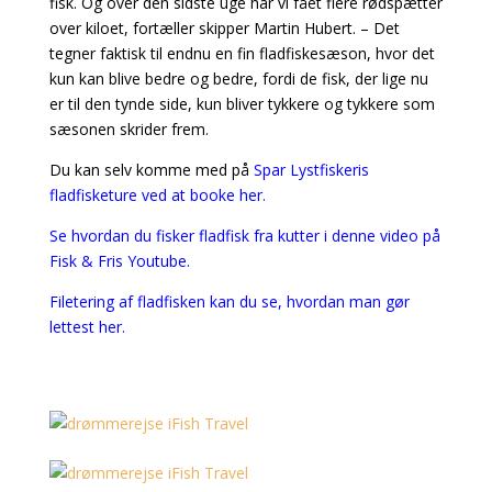
fisk. Og over den sidste uge har vi fået flere rødspætter
over kiloet, fortæller skipper Martin Hubert. – Det
tegner faktisk til endnu en fin fladfiskesæson, hvor det
kun kan blive bedre og bedre, fordi de fisk, der lige nu
er til den tynde side, kun bliver tykkere og tykkere som
sæsonen skrider frem.
Du kan selv komme med på
Spar Lystfiskeris
fladfisketure ved at booke her.
Se hvordan du fisker fladfisk fra kutter i denne video på
Fisk & Fris Youtube.
Filetering af fladfisken kan du se, hvordan man gør
lettest her.