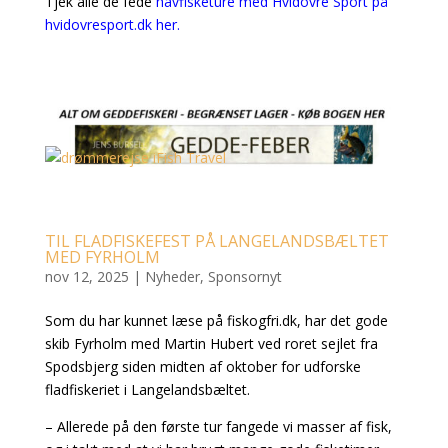
Tjek alle de fede
havfisketure med Hvidovre Sport på
hvidovresport.dk her.
TIL FLADFISKEFEST PÅ LANGELANDSBÆLTET
MED FYRHOLM
nov 12, 2025
|
Nyheder
,
Sponsornyt
Som du har kunnet læse på fiskogfri.dk, har det gode
skib Fyrholm med Martin Hubert ved roret sejlet fra
Spodsbjerg siden midten af oktober for udforske
fladfiskeriet i Langelandsbæltet.
– Allerede på den første tur fangede vi masser af fisk,