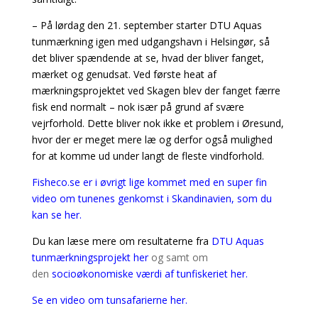
– På lørdag den 21. september starter DTU Aquas
tunmærkning igen med udgangshavn i Helsingør, så
det bliver spændende at se, hvad der bliver fanget,
mærket og genudsat. Ved første heat af
mærkningsprojektet ved Skagen blev der fanget færre
fisk end normalt – nok især på grund af svære
vejrforhold. Dette bliver nok ikke et problem i Øresund,
hvor der er meget mere læ og derfor også mulighed
for at komme ud under langt de fleste vindforhold.
Fisheco.se er i øvrigt lige kommet med en super fin
video om tunenes genkomst i Skandinavien, som du
kan se her.
Du kan læse mere om resultaterne fra
DTU Aquas
tunmærkningsprojekt her
og samt om
den
socioøkonomiske værdi af tunfiskeriet her
.
Se en video om tunsafarierne her.