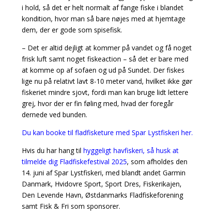
i hold, så det er helt normalt af fange fiske i blandet
kondition, hvor man så bare nøjes med at hjemtage
dem, der er gode som spisefisk.
– Det er altid dejligt at kommer på vandet og få noget
frisk luft samt noget fiskeaction – så det er bare med
at komme op af sofaen og ud på Sundet. Der fiskes
lige nu på relativt lavt 8-10 meter vand, hvilket ikke gør
fiskeriet mindre sjovt, fordi man kan bruge lidt lettere
grej, hvor der er fin føling med, hvad der foregår
dernede ved bunden.
Du kan booke til fladfisketure med Spar Lystfiskeri her.
Hvis du har hang til
hyggeligt havfiskeri, så husk at
tilmelde dig Fladfiskefestival 2025
, som afholdes den
14. juni af Spar Lystfiskeri, med blandt andet Garmin
Danmark, Hvidovre Sport, Sport Dres, Fiskerikajen,
Den Levende Havn, Østdanmarks Fladfiskeforening
samt Fisk & Fri som sponsorer.