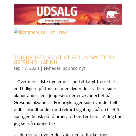
TUN UPDATE: RELATIVT FÅ TUN SPOTTES I
ØRESUND LIGE NU
sep 17, 2024
|
Nyheder
,
Sponsornyt
– Over den sidste uge er der spottet langt færre fisk,
end tidligere på tunsæsonen, lyder det fra flere sider –
blandt andet Jens Jeppesen, der er akvariechef på
Øresundsakvariet. – For nogle uger siden var det helt
vildt – blandt andet med rekord sightings på op til 700
springende fisk på få timer, fortsætter han. – Aldrig har
jeg set så mange fisk.
– I den sidste uge er det gået ned af bakke, med