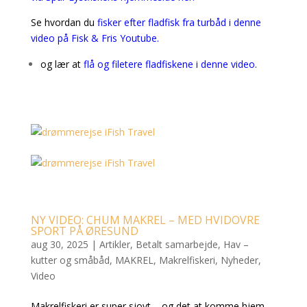
Se hvordan du
fisker efter fladfisk fra turbåd i denne
video på Fisk & Fris Youtube.
og lær at
flå og filetere fladfiskene i denne video.
NY VIDEO: CHUM MAKREL – MED HVIDOVRE
SPORT PÅ ØRESUND
aug 30, 2025
|
Artikler
,
Betalt samarbejde
,
Hav –
kutter og småbåd
,
MAKREL
,
Makrelfiskeri
,
Nyheder
,
Video
Makrelfiskeri er super sjovt – og det at komme hjem