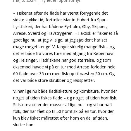
maj 3, 2024
|
Nyheder
,
Sponsornyt
– Fiskeriet efter de flade har været forrygende det
sidste stykke tid, fortæller Martin Hubert fra Spar
Lystfiskeri, der har bådene Fyrholm, Øby, Skipper,
Arresø, Sværd og Havstrygeren. – Faktisk er fiskeriet så
godt lige nu, at jeg vil sige, at jeg sjældent har set
mage meget længe. Vi fanger virkelig mange fisk – og
det er både fra vores ture med afgang fra København
og Helsingør. Fladfiskene har god størrelse, og som
eksempel havde vi på en tur med Arresø forleden hele
60 flade over 35 cm med fisk op til næsten 50 cm. Og
det var både store skrubber og rødspætter.
Vi har lige nu både fladfisketure og kombiture, hvor der
noget af tiden fiskes flade – og noget af tiden hornfisk.
Sidstnævnte er der masser af lige nu – og vi har haft
folk, der har fået op til 50 hornfisk på en tur, hvor der
kun blev fisket målrettet efter horn en del af tiden,
slutter han.