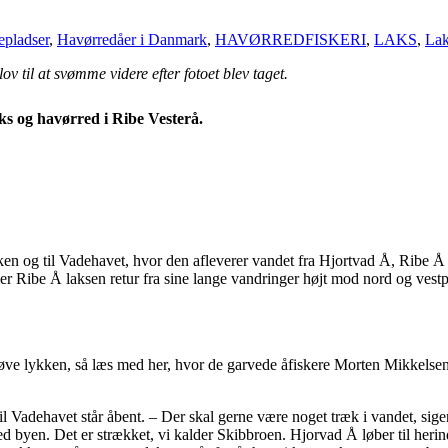
kepladser
,
Havørredåer i Danmark
,
HAVØRREDFISKERI
,
LAKS
,
Lak
ov til at svømme videre efter fotoet blev taget.
laks og havørred i Ribe Vesterå.
og til Vadehavet, hvor den afleverer vandet fra Hjortvad Å, Ribe Å og
 Ribe Å laksen retur fra sine lange vandringer højt mod nord og vestpå
 prøve lykken, så læs med her, hvor de garvede åfiskere Morten Mikkel
til Vadehavet står åbent. – Der skal gerne være noget træk i vandet, siger
ved byen. Det er strækket, vi kalder Skibbroen. Hjorvad Å løber til herin