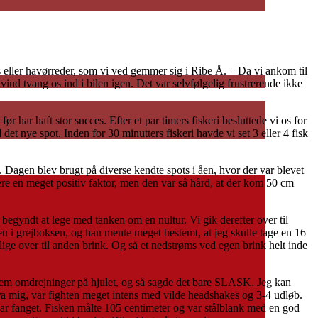
s eller havørreder, som vi ved gemmer sig i Ribe Å. – Da vi ankom til
vind tvang os ind i bilen igen. Det var selvfølgelig frustrerende ikke
r har haft stor succes. Efter et par timers fiskeri besluttede vi os for
 det nye spot. Inden for 30 minutters fiskeri havde vi set 3 eller 4 fisk
e. Dagen blev brugt på diverse kendte spots i åen, hvor der var blevet
være en meget positiv faktor, men den var så hård, at der kom 50 cm
r begyndt at lege med tanken om en nultur. Vi gik derefter over til
n i grejboksen, og han mente meget bestemt, at jeg skulle tage en 16
 lige over til anden brink. Og så et nedstrøms ved egen brink helt inde
e fem omdrejninger på hjulet, og så sagde det bare SLASK. Jeg kan
r fra mig, var fighten meget intens med vilde headshakes og 3-4 udløb.
g har fanget. Fisken målte 105 centimeter og var stålblank med en god