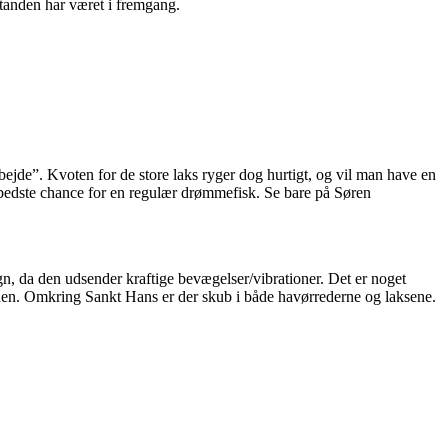
estanden har været i fremgang.
bejde”. Kvoten for de store laks ryger dog hurtigt, og vil man have en
en bedste chance for en regulær drømmefisk. Se bare på Søren
gn, da den udsender kraftige bevægelser/vibrationer. Det er noget
i den. Omkring Sankt Hans er der skub i både havørrederne og laksene.