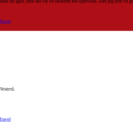
kulle ud igen, men det var en ekstremt fed oplevelse, som jeg sent vil g
 Vesterå.