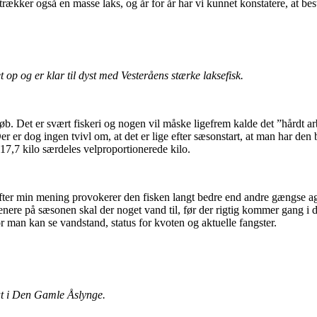
 trækker også en masse laks, og år for år har vi kunnet konstatere, at b
p og er klar til dyst med Vesteråens stærke laksefisk.
b. Det er svært fiskeri og nogen vil måske ligefrem kalde det ”hårdt ar
Der er dog ingen tvivl om, at det er lige efter sæsonstart, at man har d
17,7 kilo særdeles velproportionerede kilo.
– Efter min mening provokerer den fisken langt bedre end andre gængse a
Senere på sæsonen skal der noget vand til, før der rigtig kommer gang 
or man kan se vandstand, status for kvoten og aktuelle fangster.
t i Den Gamle Åslynge.