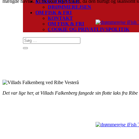
mængde havlus. Vi fik ikke vejet fisken, da den hurtigt og skånsomt s
KONKURRENCER
DRØMMEREJSEN
OM FISK & FRI
KONTAKT
OM FISK & FRI
COOKIE OG PRIVATLIVSPOLITIK
Det var lige her, at Villads Falkenberg fangede sin flotte laks fra Ribe