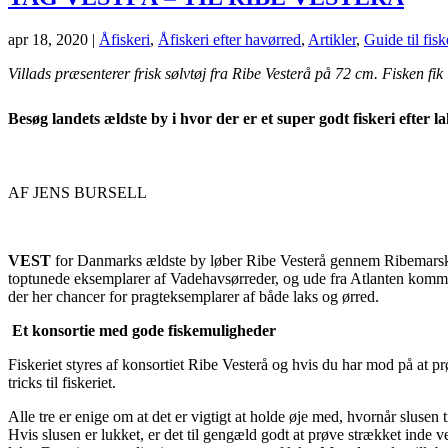
apr 18, 2020
|
Åfiskeri
,
Åfiskeri efter havørred
,
Artikler
,
Guide til fis
Villads præsenterer frisk sølvtøj fra Ribe Vesterå på 72 cm. Fisken fik l
Besøg landets ældste by i hvor der er et super godt fiskeri efter 
AF JENS BURSELL
VEST
for Danmarks ældste by løber Ribe Vesterå gennem Ribemarsken 
toptunede eksemplarer af Vadehavsørreder, og ude fra Atlanten kommer
der her chancer for pragteksemplarer af både laks og ørred.
Et konsortie med gode fiskemuligheder
Fiskeriet styres af konsortiet Ribe Vesterå og hvis du har mod på at
tricks til fiskeriet.
Alle tre er enige om at det er vigtigt at holde øje med, hvornår slusen 
Hvis slusen er lukket, er det til gengæld godt at prøve strækket inde 