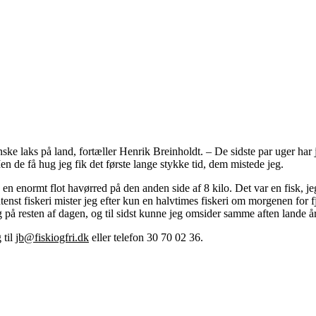
ke laks på land, fortæller Henrik Breinholdt. – De sidste par uger har je
en de få hug jeg fik det første lange stykke tid, dem mistede jeg.
n enormt flot havørred på den anden side af 8 kilo. Det var en fisk, je
intenst fiskeri mister jeg efter kun en halvtimes fiskeri om morgenen for
dog på resten af dagen, og til sidst kunne jeg omsider samme aften lande 
 til
jb@fiskiogfri.dk
eller telefon 30 70 02 36.