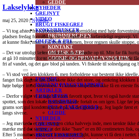
GEDDE
Lakselykke
NYHEDER
GREJNYT
VIDEO
maj 25, 2020
|
Nyheder
BRUGT FISKEGREJ
KONKURRENCER
– Vi tog afsted fra København fredag formiddag med høje forventninger
DRØMMEREJSEN
pladsen fredag formiddag, blev vi mødt af et forfærdeligt regnvejr. Vi 
OM FISK & FRI
at kunne fiske, men vi så frem til aftenen, hvor regnen skulle stoppe, 
KONTAKT
OM FISK & FRI
– Det var utroligt lækre forhold, som vi mødte op til. Min far fik hurti
COOKIE OG PRIVATLIVSPOLITIK
at gå 10 minutter for at komme hen til et andet spot, som jeg havde fået 
fri af vandet, og det gav blod på tanden. Vi fiskede til solnedgang og b
– Vi stod ved åen klokken 6, men forholdene var bestemt ikke ideelle. D
FORSIDE
fanget fisk dagene før. Der skete ikke det store, og omkring klokken 1
INDSEND FANGSTRAPPORT
høje bølger imod strømmen. Vi kunne simpelthen ikke få en eneste fisk
ARTIKLER
FISKEARTER
– Derfor valgte vi at tage til vores favorit spot, hvor vi også havde s
HAVØRRED
spottet, som den lokale lystfisker havde fortalt os om igen. Lige før
PUT & TAKE-ØRRED
grams sort/gul kondomspinner på, så det gjorde jeg. Jeg lagde først et 
GEDDE
langs sivene.
NYHEDER
– Jeg mærkede et ryk i stangen cirka halvvejs inde, men tænkte ikke 
GREJNYT
mærke med det samme, at det ikke ”bare” er en 80 centimeters fisk, og j
VIDEO
Efter 5 minutters ekstremt koncentreret fight, kunne vi få den i nettet
BRUGT FISKEGREJ