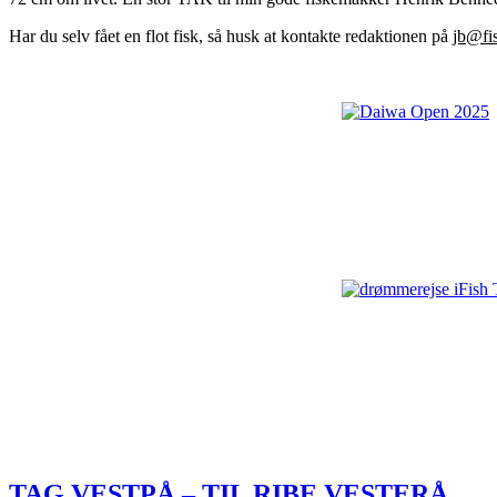
Har du selv fået en flot fisk, så husk at kontakte redaktionen på
jb@fis
TAG VESTPÅ – TIL RIBE VESTERÅ