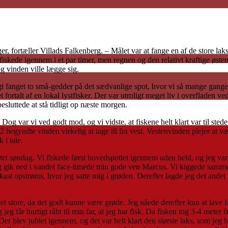
, fortæller Villads Falkenberg. – Målet var at fange en af de store lak
fiskede igennem i et par timer, men regnen og den relativt kraftige østen
og vinden ville lægge sig.
gt fanget to små-gedder på det sædvanlige spot, hvor vi så mange gange fø
fortalt af en lokal lystfisker. Der var utroligt meget liv i overfladen ved
esluttede at stå tidligt op næste morgen.
og var vi ved godt mod, og vi vidste, at fiskene helt klart var til sted
2 begyndte vinden virkelig at tage til fra vest. Vestenvinden plejer at 
 i tale.
tartet søndag. Vi fiskede først hovedspottet igennem uden held, og jeg va
 jeg gik ned i vandet face-timede min gode ven Marcus. Vi kiggede samme
kast opstrøms, hvor jeg satte mig i grøden. Derefter lagde jeg det andet
det store, da det godt kunne være grøde. Jeg nåede derefter kun at lav
eg får hurtigt råbt til min far, at jeg har fisk. Da fisken tog 3-4 mete
. Der blev jublet igennem, og det var helt klart den største laks, som je