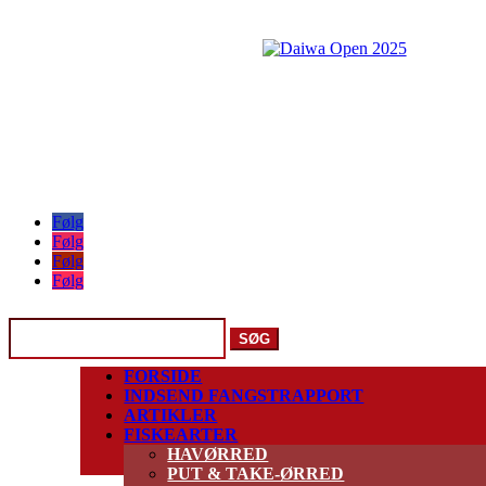
Følg
Følg
Følg
Følg
Søg
efter:
FORSIDE
INDSEND FANGSTRAPPORT
ARTIKLER
FISKEARTER
HAVØRRED
PUT & TAKE-ØRRED