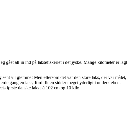
g gået all-in ind på laksefiskeriet i det jyske. Mange kilometer er lagt
g sent vil glemme! Men eftersom det var den store laks, der var målet,
 fjerde gang en laks, fordi fluen sidder meget yderligt i underkæben.
årets første danske laks på 102 cm og 10 kilo.