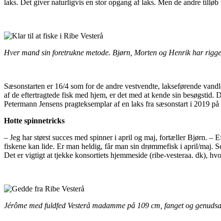
laks. Det giver naturligvis en stor opgang af laks. Men de andre tilløb
Hver mand sin foretrukne metode. Bjørn, Morten og Henrik har rigget o
Sæsonstarten er 16/4 som for de andre vestvendte, lakseførende vandlø
af de eftertragtede fisk med hjem, er det med at kende sin besøgstid. 
Petermann Jensens pragteksemplar af en laks fra sæsonstart i 2019 på 
Hotte spinnetricks
– Jeg har størst succes med spinner i april og maj, fortæller Bjørn. 
fiskene kan lide. Er man heldig, får man sin drømmefisk i april/maj. 
Det er vigtigt at tjekke konsortiets hjemmeside (ribe-vesteraa. dk), hv
Jérôme med fuldfed Vesterå madamme på 109 cm, fanget og genudsa