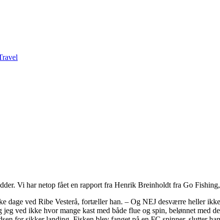
er. Vi har netop fået en rapport fra Henrik Breinholdt fra Go Fishing,
iske dage ved Ribe Vesterå, fortæller han. – Og NEJ desværre heller ikk
 og jeg ved ikke hvor mange kast med både flue og spin, belønnet med d
n for sikker landing. Fisken blev fanget på en FC spinner, slutter han