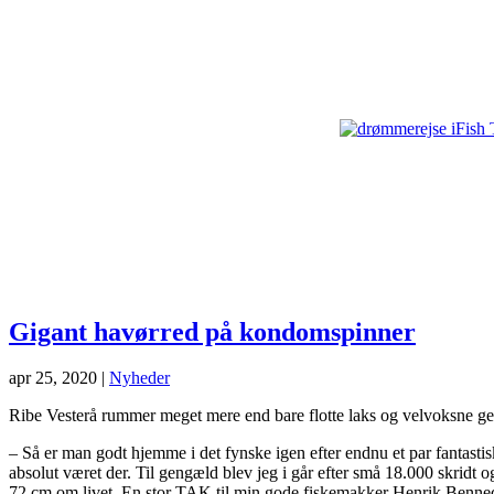
Gigant havørred på kondomspinner
apr 25, 2020
|
Nyheder
Ribe Vesterå rummer meget mere end bare flotte laks og velvoksne gedd
– Så er man godt hjemme i det fynske igen efter endnu et par fantast
absolut været der. Til gengæld blev jeg i går efter små 18.000 skridt
72 cm om livet. En stor TAK til min gode fiskemakker Henrik Bennedse