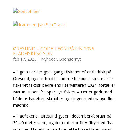
ØRESUND – GODE TEGN PÅ FIN 2025
FLADFISKESÆSON
feb 17, 2025
|
Nyheder
,
Sponsornyt
– Lige nu er der godt gang i fiskeriet efter fladfisk på
Øresund, og i forhold til samme tidspunkt sidste år er
fiskeriet faktisk bedre end i senvinteren 2024, fortæller
Martin Hubert fra Spar Lystfiskeri. – Der er godt med
både rødspætter, skrubber og isinger med mange fine
madfisk.
– Fladfiskene i Øresund gyder i december-februar på
30-40 meter vand, og det er derfor fifty-fifty med fisk,
som i god kondition med perfekte tykke fileter, samt