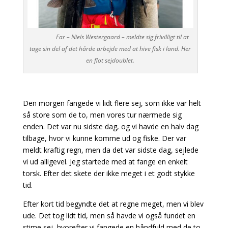
Far – Niels Westergaard – meldte sig frivilligt til at
tage sin del af det hårde arbejde med at hive fisk i land. Her
en flot sejdoublet.
Den morgen fangede vi lidt flere sej, som ikke var helt
så store som de to, men vores tur nærmede sig
enden. Det var nu sidste dag, og vi havde en halv dag
tilbage, hvor vi kunne komme ud og fiske. Der var
meldt kraftig regn, men da det var sidste dag, sejlede
vi ud alligevel. Jeg startede med at fange en enkelt
torsk. Efter det skete der ikke meget i et godt stykke
tid.
Efter kort tid begyndte det at regne meget, men vi blev
ude. Det tog lidt tid, men så havde vi også fundet en
stime sej, hvorefter vi fangede en håndfuld med de to