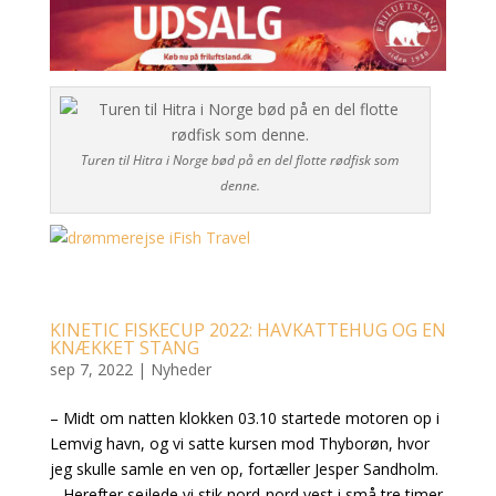
Turen til Hitra i Norge bød på en del flotte rødfisk som
denne.
KINETIC FISKECUP 2022: HAVKATTEHUG OG EN
KNÆKKET STANG
sep 7, 2022
|
Nyheder
– Midt om natten klokken 03.10 startede motoren op i
Lemvig havn, og vi satte kursen mod Thyborøn, hvor
jeg skulle samle en ven op, fortæller Jesper Sandholm.
– Herefter sejlede vi stik nord-nord vest i små tre timer