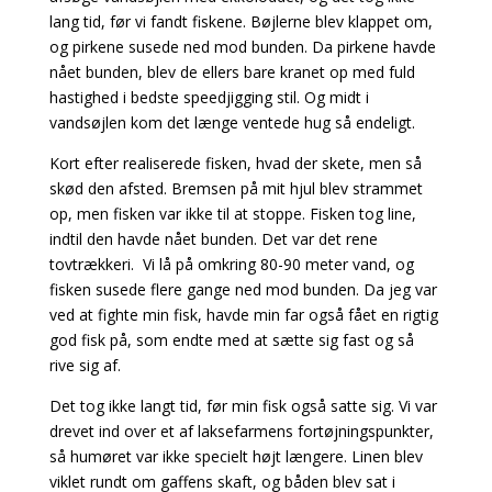
lang tid, før vi fandt fiskene. Bøjlerne blev klappet om,
og pirkene susede ned mod bunden. Da pirkene havde
nået bunden, blev de ellers bare kranet op med fuld
hastighed i bedste speedjigging stil. Og midt i
vandsøjlen kom det længe ventede hug så endeligt.
Kort efter realiserede fisken, hvad der skete, men så
skød den afsted. Bremsen på mit hjul blev strammet
op, men fisken var ikke til at stoppe. Fisken tog line,
indtil den havde nået bunden. Det var det rene
tovtrækkeri. Vi lå på omkring 80-90 meter vand, og
fisken susede flere gange ned mod bunden. Da jeg var
ved at fighte min fisk, havde min far også fået en rigtig
god fisk på, som endte med at sætte sig fast og så
rive sig af.
Det tog ikke langt tid, før min fisk også satte sig. Vi var
drevet ind over et af laksefarmens fortøjningspunkter,
så humøret var ikke specielt højt længere. Linen blev
viklet rundt om gaffens skaft, og båden blev sat i