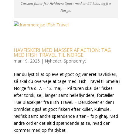
Carsten faber fra Hvidovre Sport med en 22 kilos sej fra
Norge.
HAVFISKERI MED MASSER AF ACTION: TAG
MED IFISH TRAVEL TIL NORGE
mar 19, 2025
|
Nyheder
,
Sponsornyt
Har du lyst til at opleve et godt og varieret havfiskeri,
så skal du overveje at tage med iFish Travel til Smøla i
Norge fra d. 7. – 12. maj. – På turen skal der fiskes
efter torsk, sej, langer samt helleflyndere, fortæller
Tue Blaxekjær fra iFish Travel. – Derudover er der i
området også et godt fiskeri efter kuller, kulmule,
rødfisk samt andre spændende arter – fx pighaj. Med
andre ord er det altid spændende at se, hvad der
kommer med op fra dybet.