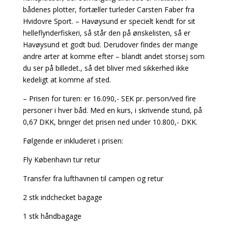
bådenes plotter, fortæller turleder Carsten Faber fra
Hvidovre Sport. – Havøysund er specielt kendt for sit
helleflynderfiskeri, så står den på ønskelisten, så er
Havøysund et godt bud. Derudover findes der mange
andre arter at komme efter – blandt andet storsej som
du ser på billedet., så det bliver med sikkerhed ikke
kedeligt at komme af sted.
– Prisen for turen: er 16.090,- SEK pr. person/ved fire
personer i hver båd. Med en kurs, i skrivende stund, på
0,67 DKK, bringer det prisen ned under 10.800,- DKK.
Følgende er inkluderet i prisen:
Fly København tur retur
Transfer fra lufthavnen til campen og retur
2 stk indchecket bagage
1 stk håndbagage