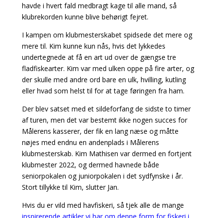
havde i hvert fald medbragt kage til alle mand, så
klubrekorden kunne blive behørigt fejret.
I kampen om klubmesterskabet spidsede det mere og
mere til. Kim kunne kun nås, hvis det lykkedes
undertegnede at få en art ud over de gængse tre
fladfiskearter. Kim var med ulken oppe på fire arter, og
der skulle med andre ord bare en ulk, hvilling, kutling
eller hvad som helst til for at tage føringen fra ham.
Der blev satset med et sildeforfang de sidste to timer
af turen, men det var bestemt ikke nogen succes for
Målerens kasserer, der fik en lang næse og måtte
nøjes med endnu en andenplads i Målerens
klubmesterskab. Kim Mathisen var dermed en fortjent
klubmester 2022, og dermed havnede både
seniorpokalen og juniorpokalen i det sydfynske i år.
Stort tillykke til Kim, slutter Jan.
Hvis du er vild med havfiskeri, så tjek alle de mange
inspirerende artikler vi har om denne form for fiskeri i