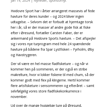
jan 19, 2024
|
Nyheder
,
Sponsornyt
Hvidovre Sport har i årtier arrangeret massevis af fede
havture for deres kunder – og 2024 bliver ingen
udtagelse. – Selvom det er forbudt at hjemtage torsk
her i år, så er der masser af andre gode fisk at fiske
efter i Øresund, fortæller Carsten Faber, der er
ankermand på Hvidovre Sports havture. – Det afspejler
sig i vores nye turprogram med hele 24 spændende
havture på bådene fra Spar Lystfiskeri – Fyrholm, Øby
og Havstrygeren.
Der vil være en hel masse fladfisketure – og når vi
kommer hen på sommeren, er der også en stribe
makrelture, hvor vi lokker fiskene til med chum, så der
kommer godt med flex på klingerne. Hertil kommer
flere artsfisketure i sensommeren og efteråret – samt
selvfølgelig vores store fladfiskekonkurrence i
november.
Ud over de mange hyggelige ture på Øresund,