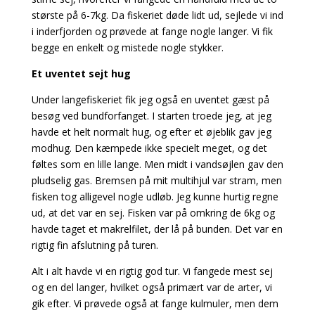
største på 6-7kg. Da fiskeriet døde lidt ud, sejlede vi ind
i inderfjorden og prøvede at fange nogle langer. Vi fik
begge en enkelt og mistede nogle stykker.
Et uventet sejt hug
Under langefiskeriet fik jeg også en uventet gæst på
besøg ved bundforfanget. I starten troede jeg, at jeg
havde et helt normalt hug, og efter et øjeblik gav jeg
modhug. Den kæmpede ikke specielt meget, og det
føltes som en lille lange. Men midt i vandsøjlen gav den
pludselig gas. Bremsen på mit multihjul var stram, men
fisken tog alligevel nogle udløb. Jeg kunne hurtig regne
ud, at det var en sej. Fisken var på omkring de 6kg og
havde taget et makrelfilet, der lå på bunden. Det var en
rigtig fin afslutning på turen.
Alt i alt havde vi en rigtig god tur. Vi fangede mest sej
og en del langer, hvilket også primært var de arter, vi
gik efter. Vi prøvede også at fange kulmuler, men dem