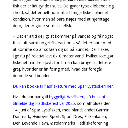
fisk der er lidt tynde i sulet. De gyder typisk løbende og
i hold, så det er helt normalt af fange fiske i blandet
kondition, hvor man så bare nøjes med at hjemtage
dem, der er gode som spisefisk.
– Det er altid dejligt at kommer på vandet og få noget
frisk luft samt noget fiskeaction – så det er bare med
at komme op af sofaen og ud på Sundet. Der fiskes
lige nu på relativt lavt 8-10 meter vand, hvilket ikke gør
fiskeriet mindre sjovt, fordi man kan bruge lidt lettere
grej, hvor der er fin føling med, hvad der foregår
dernede ved bunden.
Du kan booke til fladfisketure med Spar Lystfiskeri her.
Hvis du har hang til
hyggeligt havfiskeri, så husk at
tilmelde dig Fladfiskefestival 2025
, som afholdes den
14. juni af Spar Lystfiskeri, med blandt andet Garmin
Danmark, Hvidovre Sport, Sport Dres, Fiskerikajen,
Den Levende Havn, Østdanmarks Fladfiskeforening