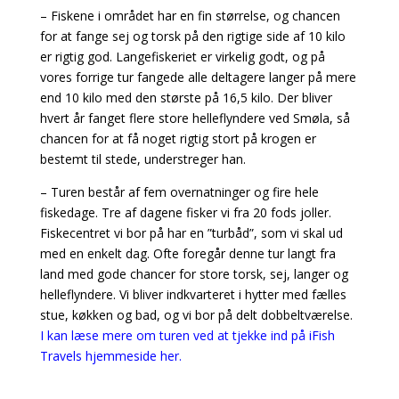
– Fiskene i området har en fin størrelse, og chancen
for at fange sej og torsk på den rigtige side af 10 kilo
er rigtig god. Langefiskeriet er virkelig godt, og på
vores forrige tur fangede alle deltagere langer på mere
end 10 kilo med den største på 16,5 kilo. Der bliver
hvert år fanget flere store helleflyndere ved Smøla, så
chancen for at få noget rigtig stort på krogen er
bestemt til stede, understreger han.
– Turen består af fem overnatninger og fire hele
fiskedage. Tre af dagene fisker vi fra 20 fods joller.
Fiskecentret vi bor på har en ”turbåd”, som vi skal ud
med en enkelt dag. Ofte foregår denne tur langt fra
land med gode chancer for store torsk, sej, langer og
helleflyndere. Vi bliver indkvarteret i hytter med fælles
stue, køkken og bad, og vi bor på delt dobbeltværelse.
I kan læse mere om turen ved at tjekke ind på iFish
Travels hjemmeside her.