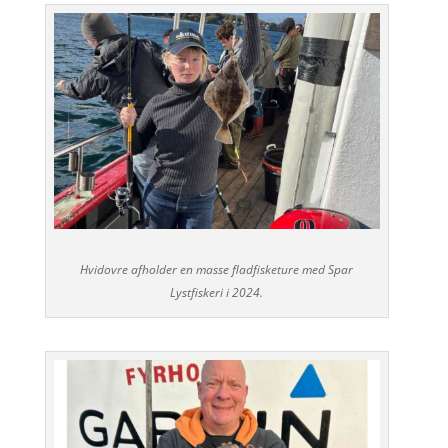
Hvidovre afholder en masse fladfisketure med Spar
Lystfiskeri i 2024.