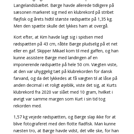
Langelandsbæltet. Børge havde allerede tidligere på
sæsonen markeret sig med en klubrekord på stribet
fløjfisk og årets hidtil største rødspætte på 1,35 kg.
Men den spætte skulle det lykkes ham at overgå.
Kort efter, at Kim havde lagt sig i spidsen med
rødspætten på 43 cm, råbte Børge pludselig på et net
eller en gaf. Skipper Mikael kom til med gaffen, og han
kunne assistere Børge med landingen af en
imponerende rødspætte på hele 50 cm. Vægten viste,
at den var uhyggelig tæt på klubrekorden for dansk
farvand, og da det lykkedes at få vægten til at låse på
anden decimal i et roligt øjeblik, viste det sig, at Kurts
klubrekord fra 2020 var slået med 10 gram, hvilket i
øvrigt var samme margen som Kurt i sin tid tog
rekorden med.
1,57 kg vejede rødspætten, og Børge slap ikke for at
blive fotograferet med den flotte fladfisk. Man kunne
næsten tro, at Børge havde vidst, det ville ske, for han