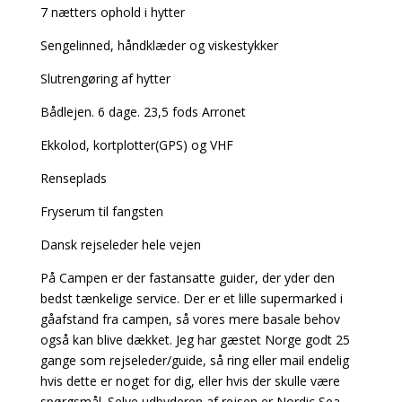
7 nætters ophold i hytter
Sengelinned, håndklæder og viskestykker
Slutrengøring af hytter
Bådlejen. 6 dage. 23,5 fods Arronet
Ekkolod, kortplotter(GPS) og VHF
Renseplads
Fryserum til fangsten
Dansk rejseleder hele vejen
På Campen er der fastansatte guider, der yder den
bedst tænkelige service. Der er et lille supermarked i
gåafstand fra campen, så vores mere basale behov
også kan blive dækket. Jeg har gæstet Norge godt 25
gange som rejseleder/guide, så ring eller mail endelig
hvis dette er noget for dig, eller hvis der skulle være
spørgsmål. Selve udbyderen af rejsen er Nordic Sea