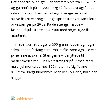
Det endegrej vi brugte, var primært pirke fra 100-250g
og gummifisk på 15-20cm. Og så fiskede vi også med
selvbundede ophængerforfang. Stængerne til det
aktive fiskeri var nogle tunge spinnestænger samt lette
pirkestænger på 20lbs. På de stænger havde vi
fastspolehjul i størrelse 4-5000 med noget 0,22 flet
monteret.
Til medefiskeriet brugte vi 500 grams lodder og nogle
selvbundede forfang samt makrelfilet som agn. De var
jo nemme at skaffe. Stængerne vi benyttede til
medefiskeriet var 30lbs pirkestænger på 7’ med store
multihjul monteret med 300 meter kraftig fletline i
0,30mm/ 30kgs brudstyrke. Man ved jo aldrig, hvad der
hugger.