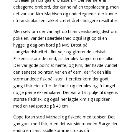
fortæller Jan Dalgaard Madsen. – Der var flere af
deltagerne ombord, der kunne nå en topplacering, men
det var kun Kim Mathisen og undertegnede, der kunne
nå førstepladsen takket været årets tidligere resultater.
Men selv om der var lagt op til an venskabelig dyst om
pokalen, var der i særdeleshed også lagt op til en
hyggelig dag om bord på M/S Drost på
Langelandsbæltet i fint vejr og glimrende selskab.
Fiskeriet startede med, at der blev fanget en del ulke.
Der var gode point at hente, og Kim, der havde vundet
den seneste pointtur, var en af dem, der fik den lille
stormundede fisk på listen. Herefter kom der godt
gang i fiskeriet efter de flade, og der blev også fanget
nogle pæne eksemplarer. Der var aftalt pulje til dagens
største fladfisk, og også her lagde kim sig i spidsen
med en rødspætte på 43 cm.
Oppe foran stod Michael og fiskede med tobiser. Det
gav godt med fisk, men det var sidemanden Børge der
endnu en gang skulle komme i fokus på