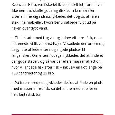
Kvenvear Hitra, var fiskeriet ikke specielt let, for det var
ikke nemt at skaffe gode agnfisk som fx makreller.
Efter en ihærdig indsats lykkedes det dog os at få en
stak fine makreller, hvorefter vi satsede fuldt ud på
fiskeri over dybt vand.
– Til at starte med tog vi nogle drev efter rødfisk, men
det eneste vi fik var små hajer. Vi sadlede derfor om og
begyndte at lede efter nogle gode pladser til
langefiskeri. Om eftermiddagen lykkedes det at finde et
par gode steder, og så var der ellers masser af action,
hvor vi landede fisk efter fisk – inklusiv en flot lange på
158 centimeter og 23 kilo.
– På turens tredjedag lykkedes det os at finde en plads
med masser af rødfisk, så det endte med at blive en
helt fantastisk tur.