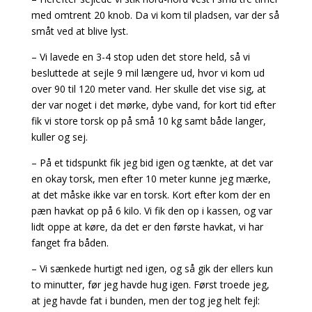
med omtrent 20 knob. Da vi kom til pladsen, var der så
småt ved at blive lyst.
– Vi lavede en 3-4 stop uden det store held, så vi
besluttede at sejle 9 mil længere ud, hvor vi kom ud
over 90 til 120 meter vand. Her skulle det vise sig, at
der var noget i det mørke, dybe vand, for kort tid efter
fik vi store torsk op på små 10 kg samt både langer,
kuller og sej.
– På et tidspunkt fik jeg bid igen og tænkte, at det var
en okay torsk, men efter 10 meter kunne jeg mærke,
at det måske ikke var en torsk. Kort efter kom der en
pæn havkat op på 6 kilo. Vi fik den op i kassen, og var
lidt oppe at køre, da det er den første havkat, vi har
fanget fra båden.
– Vi sænkede hurtigt ned igen, og så gik der ellers kun
to minutter, før jeg havde hug igen. Først troede jeg,
at jeg havde fat i bunden, men der tog jeg helt fejl: