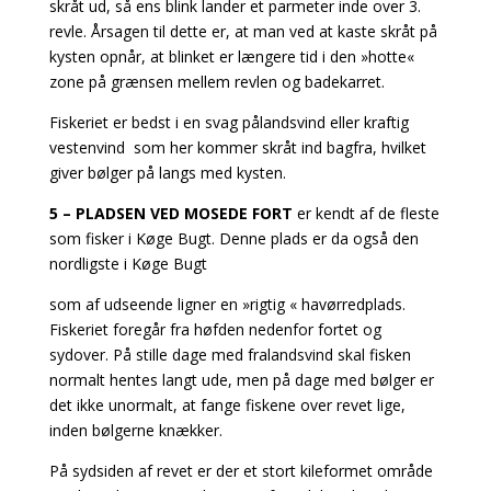
skråt ud, så ens blink lander et parmeter inde over 3.
revle. Årsagen
til dette er, at man ved at kaste skråt på
kysten opnår, at blinket er længere tid i den »hotte«
zone på grænsen mellem revlen og badekarret.
Fiskeriet er bedst i en svag pålandsvind eller kraftig
vestenvind som her kommer skråt ind bagfra, hvilket
giver bølger på langs med kysten.
5 – PLADSEN VED MOSEDE FORT
er kendt af de fleste
som fisker i Køge Bugt. Denne plads er da også den
nordligste i Køge Bugt
som af udseende ligner en »rigtig « havørredplads.
Fiskeriet foregår fra høfden nedenfor fortet og
sydover. På stille dage med fralandsvind skal fisken
normalt hentes langt ude, men på dage med bølger er
det ikke unormalt, at fange fiskene over revet lige,
inden bølgerne knækker.
På sydsiden af revet er der et stort kileformet område