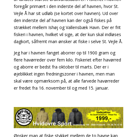
foregår primært i den inderste del af havnen, hvor St.
Vejle Å har sit udløb (se kortet
over havnen). Ud over
den inderste del af havnen kan der også fiskes på
strækket mellem Ishøj og Vallensbæk Havn. Der er frit
fiskeri i havnen, hvilket vil sige, at der kun skal indløses
dagkort, såfremt man ønsker at fiske i selve St. Vejle Å.
Jeg har i havnen fanget aborrer op til 1900 gram og
flere havørreder over fem kilo. Fiskeriet efter havørred
og aborre er bedst fra oktober til marts. Der er i
øjeblikket ingen fredningszoner i havnen, men man
skal være opmærksom på, at alle farvede havørreder
er fredet fra 16. november til og med 15. januar.
Ønsker man at fiske stykket mellem de to havne kan