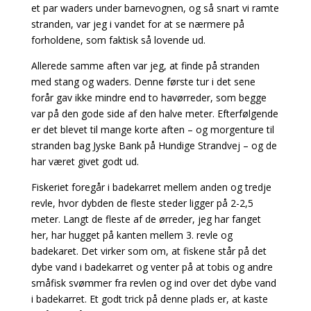
et par waders under barnevognen, og så snart vi ramte
stranden, var jeg i vandet for at se nærmere på
forholdene, som faktisk så lovende ud.
Allerede samme aften var jeg, at finde på stranden
med stang og waders. Denne første tur i det sene
forår gav ikke mindre end to havørreder, som begge
var på den gode side af den halve meter. Efterfølgende
er det blevet til mange korte aften – og morgenture til
stranden bag Jyske Bank på Hundige Strandvej – og de
har været givet godt ud.
Fiskeriet foregår i badekarret mellem anden og tredje
revle, hvor dybden de fleste steder ligger på 2-2,5
meter. Langt de fleste af de ørreder, jeg har fanget
her, har hugget på kanten mellem 3. revle og
badekaret. Det virker som om, at fiskene står på det
dybe vand i badekarret og venter på at tobis og andre
småfisk svømmer fra revlen og ind over det dybe vand
i badekarret. Et godt trick på denne plads er, at kaste