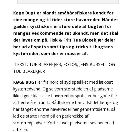
Køge Bugt er blandt småbådsfiskere kendt for
sine mange og til tider store havørreder. Når det
gælder
kystfiskeri er store dele af bugten for
manges vedkommende ret ukendt, men det skal
der laves om
på. Fisk & Fri’s Tue Blaxekjær deler
her ud af spots samt tips og tricks til bugtens
kystørreder, som der er
masser af.
TEKST: TUE BLAXEKJÆR, FOTOS; JENS BURSELL OG
TUE BLAXEKJÆR
KØGE BUGT
er fra nord til syd spækket med lækkert
kystørredvand. Og selvom størstedelen af pladserne
ikke ligner klassiske
havørredhotspots, er her gode fisk
at hente året rundt. Bådfiskerne har vidst det længe og
har fanget enorme havørreder her gennemtiderne, så
lad os starte i nord på en perlerække af
storørredpladser. Kortet over pladserne ses nederst i
artiklen.