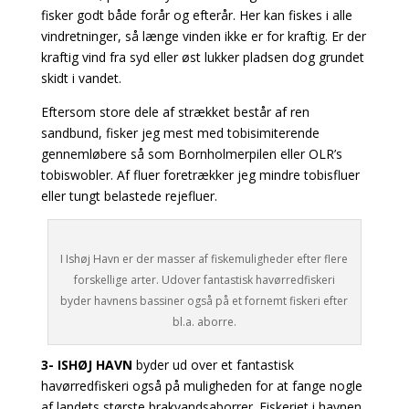
fisker godt både forår og efterår.
Her kan fiskes i alle
vindretninger, så længe vinden ikke er for kraftig. Er der
kraftig vind fra syd eller øst lukker pladsen dog grundet
skidt i vandet.
Eftersom store dele af strækket består af ren
sandbund, fisker jeg mest med tobisimiterende
gennemløbere så som Bornholmerpilen eller OLR’s
tobiswobler. Af fluer foretrækker jeg mindre tobisfluer
eller tungt belastede rejefluer.
I Ishøj Havn er der masser af fiskemuligheder efter flere
forskellige arter. Udover fantastisk havørredfiskeri
byder havnens bassiner også på et fornemt fiskeri efter
bl.a. aborre.
3- ISHØJ HAVN
byder ud over et fantastisk
havørredfiskeri også på muligheden for at fange nogle
af landets største brakvandsaborrer. Fiskeriet i havnen