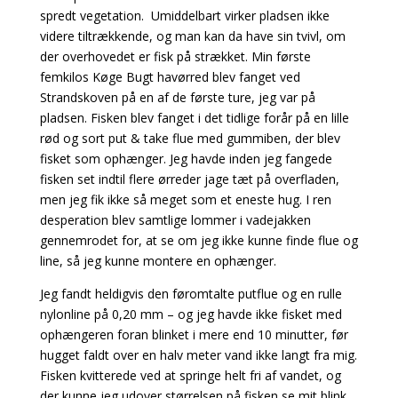
spredt vegetation. Umiddelbart virker pladsen ikke
videre tiltrækkende, og man kan da have sin tvivl, om
der overhovedet er fisk på strækket. Min første
femkilos Køge Bugt havørred blev fanget ved
Strandskoven på en af de første ture, jeg var på
pladsen. Fisken blev fanget i det tidlige forår på en lille
rød og sort put & take flue med gummiben, der blev
fisket som ophænger. Jeg havde
inden jeg fangede
fisken set indtil flere ørreder jage tæt på overfladen,
men jeg fik ikke så meget som et eneste hug. I ren
desperation blev samtlige lommer i vadejakken
gennemrodet for, at se om jeg ikke kunne finde flue og
line, så jeg kunne montere en ophænger.
Jeg fandt heldigvis den føromtalte putflue og en rulle
nylonline på 0,20 mm – og jeg havde ikke fisket med
ophængeren foran blinket i mere end 10 minutter, før
hugget faldt over en halv meter vand ikke langt fra mig.
Fisken kvitterede ved at springe helt fri af vandet, og
der kunne jeg udover størrelsen på fisken se mit blink