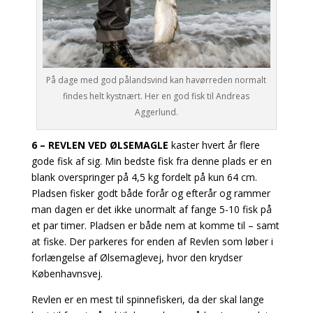
På dage med god pålandsvind kan havørreden normalt
findes helt kystnært. Her en god fisk til Andreas
Aggerlund.
6 – REVLEN VED ØLSEMAGLE
kaster hvert år flere
gode fisk af sig. Min bedste fisk fra denne plads er en
blank overspringer på 4,5 kg fordelt på kun 64 cm.
Pladsen fisker godt både forår og efterår og rammer
man dagen er det ikke unormalt af fange 5-10 fisk på
et par timer. Pladsen er både nem at komme til – samt
at fiske. Der parkeres for enden af Revlen som løber i
forlængelse
af Ølsemaglevej, hvor den krydser
Københavnsvej.
Revlen er en mest til spinnefiskeri, da der skal lange