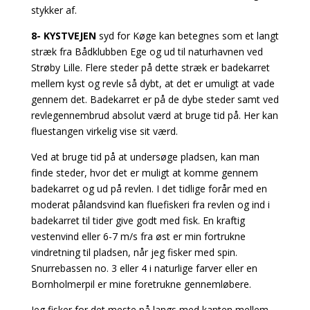
stykker af.
8- KYSTVEJEN
syd for Køge kan betegnes som et langt
stræk fra Bådklubben Ege og ud til naturhavnen ved
Strøby Lille. Flere steder på dette stræk er badekarret
mellem kyst og revle så dybt, at det er umuligt at vade
gennem det. Badekarret er på de dybe steder samt ved
revlegennembrud absolut værd at bruge tid på. Her kan
fluestangen virkelig vise sit værd.
Ved at bruge tid på at undersøge pladsen, kan man
finde steder, hvor det er muligt at komme gennem
badekarret og ud på revlen. I det tidlige forår med en
moderat pålandsvind kan fluefiskeri fra revlen og ind i
badekarret til tider give godt med fisk. En kraftig
vestenvind eller 6-7 m/s fra øst er min fortrukne
vindretning til pladsen, når jeg fisker med spin.
Snurrebassen no. 3 eller 4 i naturlige farver eller en
Bornholmerpil er mine foretrukne gennemløbere.
Jeg fisker for det meste på langs med kanten mellem