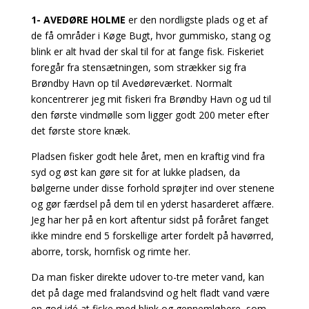
1- AVEDØRE HOLME
er den nordligste plads og et af
de få områder i Køge Bugt, hvor gummisko, stang og
blink er alt hvad der skal til for at fange fisk. Fiskeriet
foregår fra stensætningen, som strækker sig fra
Brøndby Havn op til Avedøreværket. Normalt
koncentrerer jeg mit fiskeri fra Brøndby Havn og ud til
den første vindmølle som ligger godt 200 meter efter
det første store knæk.
Pladsen fisker godt hele året, men en kraftig vind fra
syd og øst kan gøre sit for at lukke pladsen, da
bølgerne under disse
forhold sprøjter ind over stenene
og gør færdsel på dem til en yderst hasarderet affære.
Jeg har her på en kort aftentur
sidst på foråret fanget
ikke mindre end 5 forskellige arter fordelt på havørred,
aborre, torsk, hornfisk og rimte her.
Da man fisker direkte udover to-tre meter vand, kan
det på dage med fralandsvind og helt fladt vand være
en god idé
at fiske med blink og gennemløbere, som