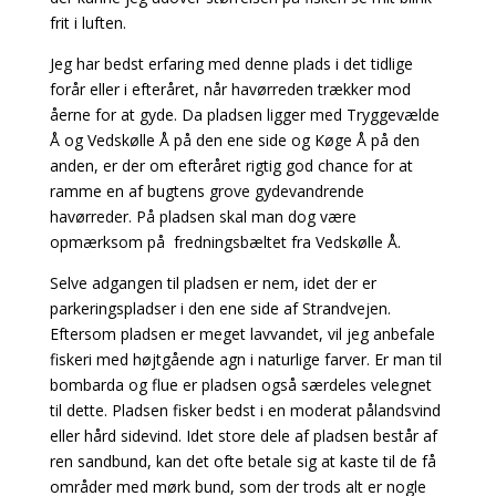
frit i luften.
Jeg har bedst erfaring med denne plads i det tidlige
forår eller i efteråret, når havørreden trækker mod
åerne for at gyde.
Da pladsen ligger med Tryggevælde
Å og Vedskølle Å på den ene side og Køge Å på den
anden, er der om efteråret rigtig god
chance for at
ramme en af bugtens grove gydevandrende
havørreder. På pladsen skal man dog være
opmærksom på fredningsbæltet fra Vedskølle Å.
Selve adgangen til pladsen er nem, idet der er
parkeringspladser i den ene side af Strandvejen.
Eftersom pladsen er meget lavvandet, vil jeg anbefale
fiskeri med højtgående agn i naturlige farver. Er man til
bombarda og flue er pladsen også særdeles velegnet
til dette. Pladsen fisker bedst i en moderat pålandsvind
eller hård sidevind. Idet store dele af pladsen består af
ren sandbund, kan det ofte betale sig at kaste til de få
områder med mørk bund, som der trods alt er nogle