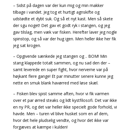
– Sidst på dagen var der kun mig og min makker
tilbage i vandet. Jeg tog et hurtigt agnskifte og
udstødte et dybt suk. Og så et nyt kast. Men så skete
der sgu noget! Det gav et godt ryk i stangen, og jeg
gav tilslag, men væk var fisken. Herefter laver jeg nogle
spinstop, og så var der hug igen. Men heller ikke her fik
jeg sat krogen.
– Opgivende sænkede jeg stangen og .. BOM! Min
stang klappede totalt sammen, og nu sad den der –
samt leverede en super fight, hvor nerverne var på
højkant flere gange! Et par minutter senere kunne jeg
nette en smuk blank havørred med løse skæl.
– Fisken blev spist samme aften, hvor vi fik varmen
over et par ørred steaks og lidt kystfilosofi. Det var ikke
en ny PR, og det var heller ikke specielt gode forhold, vi
havde. Men – turen vil blive husket som en af dem,
hvor det hele pludselig vendte, og hvor det ikke var
forgæves at kæmpe i kulden!