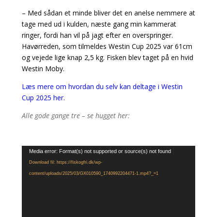
– Med sådan et minde bliver det en anelse nemmere at
tage med ud i kulden, næste gang min kammerat
ringer, fordi han vil på jagt efter en overspringer.
Havørreden, som tilmeldes Westin Cup 2025 var 61cm
og vejede lige knap 2,5 kg. Fisken blev taget på en hvid
Westin Moby.
Læs mere om hvordan du selv kan deltage i Westin
Cup 2025 her.
Alle gode gange tre – se hugget her:
Videoafspiller
Media error: Format(s) not supported or source(s) not found
Download fil: https://fiskogfri.dk/wp-
content/uploads/2025/03/GX010590_1740992204471-1.mp4?_=1