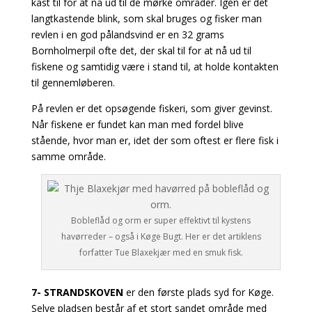
kast til for at nå ud til de mørke områder. Igen er det
langtkastende blink, som skal bruges og fisker man
revlen i en god pålandsvind er en 32 grams
Bornholmerpil ofte det, der skal til for at nå ud til
fiskene og samtidig være i stand til, at holde kontakten
til gennemløberen.
På revlen er det opsøgende fiskeri, som giver gevinst.
Når fiskene er fundet kan man med fordel blive
stående, hvor man er, idet der som oftest er flere fisk i
samme område.
Bobleflåd og orm er super effektivt til kystens
havørreder – også i Køge Bugt. Her er det artiklens
forfatter Tue Blaxekjær med en smuk fisk.
7- STRANDSKOVEN
er den første plads syd for Køge.
Selve pladsen består af et stort sandet område med