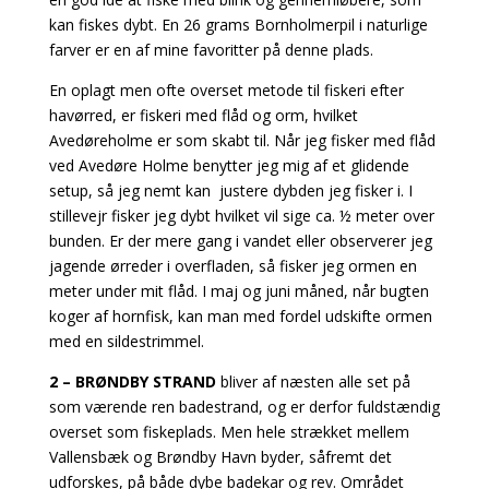
kan fiskes dybt. En 26 grams Bornholmerpil i naturlige
farver er en af mine favoritter på denne plads.
En oplagt men ofte overset metode til fiskeri efter
havørred, er fiskeri med flåd og orm, hvilket
Avedøreholme er som skabt til. Når jeg fisker med flåd
ved Avedøre Holme benytter jeg mig af et glidende
setup, så jeg nemt kan justere dybden jeg fisker i. I
stillevejr fisker jeg dybt hvilket vil sige ca. ½ meter over
bunden. Er der mere gang i vandet eller observerer
jeg
jagende ørreder i overfladen, så fisker jeg ormen en
meter under mit flåd. I maj og juni måned, når bugten
koger af hornfisk, kan man med fordel udskifte ormen
med en sildestrimmel.
2 – BRØNDBY STRAND
bliver af næsten alle set på
som værende ren badestrand, og er derfor fuldstændig
overset som fiskeplads.
Men hele strækket mellem
Vallensbæk og Brøndby Havn byder, såfremt det
udforskes, på både dybe badekar og rev. Området