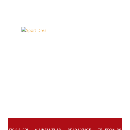
FISK & FRI –
VINKELVEJ 13 – 3540 LYNGE – TELEFON 30