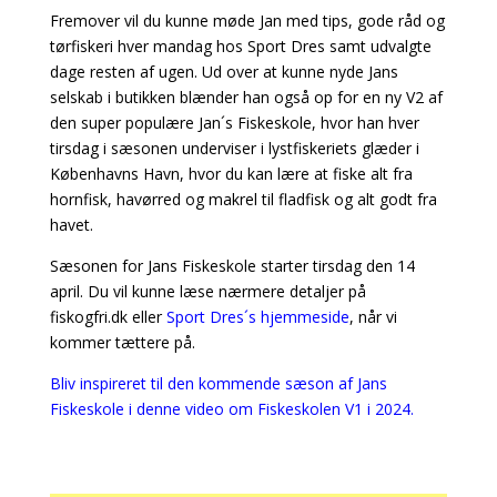
Fremover vil du kunne møde Jan med tips, gode råd og
tørfiskeri hver mandag hos Sport Dres samt udvalgte
dage resten af ugen. Ud over at kunne nyde Jans
selskab i butikken blænder han også op for en ny V2 af
den super populære Jan´s Fiskeskole, hvor han hver
tirsdag i sæsonen underviser i lystfiskeriets glæder i
Københavns Havn, hvor du kan lære at fiske alt fra
hornfisk, havørred og makrel til fladfisk og alt godt fra
havet.
Sæsonen for Jans Fiskeskole starter tirsdag den 14
april. Du vil kunne læse nærmere detaljer på
fiskogfri.dk eller
Sport Dres´s hjemmeside
, når vi
kommer tættere på.
Bliv inspireret til den kommende sæson af Jans
Fiskeskole i denne video om Fiskeskolen V1 i 2024.