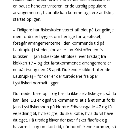
en pause henover vinteren, er de utrolig populære
arrangementer, hvor alle kan komme og lære at fiske,
startet op igen.
– Tidligere har fiskeskolen været afholdt på Langelinje,
men fordi der bygges om her lige for øjeblikket,
foregår arrangementerne i den kommende tid på
Lautrupkaj i stedet, fortæller Jan Kristoffersen fra
butikken. – Jan fiskeskole afholdes hver tirsdag fra
klokken 17 – og det førstkommende arrangement er
nu på tirsdag den 23 april. Du kender sikkert allerede
Lautrupkaj – for der er der turbådene fra Spar
Lystfiskeri normalt ligger.
Du møder bare op – og har du ikke selv fiskegrej, så du
kan låne. Du er også velkommen til at slå et smut forbi
Jans Lystfiskershop på Nordre Frihavnsgade 47 og få
vejledning til, hvilket grej du skal købe, hvis du vil have
dit eget. På tirsdag bliver der især fisket fladfisk og
havørred – og om kort tid, når hornfiskene kommer, så