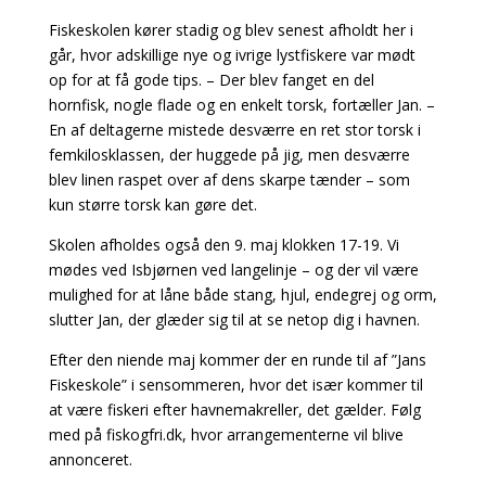
Fiskeskolen kører stadig og blev senest afholdt her i
går, hvor adskillige nye og ivrige lystfiskere var mødt
op for at få gode tips. – Der blev fanget en del
hornfisk, nogle flade og en enkelt torsk, fortæller Jan. –
En af deltagerne mistede desværre en ret stor torsk i
femkilosklassen, der huggede på jig, men desværre
blev linen raspet over af dens skarpe tænder – som
kun større torsk kan gøre det.
Skolen afholdes også den 9. maj klokken 17-19. Vi
mødes ved Isbjørnen ved langelinje – og der vil være
mulighed for at låne både stang, hjul, endegrej og orm,
slutter Jan, der glæder sig til at se netop dig i havnen.
Efter den niende maj kommer der en runde til af ”Jans
Fiskeskole” i sensommeren, hvor det især kommer til
at være fiskeri efter havnemakreller, det gælder. Følg
med på fiskogfri.dk, hvor arrangementerne vil blive
annonceret.