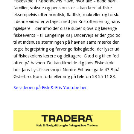
Fiskeskole” i Københavns Havn, hvor alle – både børn,
familier, voksne og pensionister – kan lære at fiske
eksempelvis efter hornfisk, fladfisk, makreller og torsk.
I denne video er vi taget med Jan Kristoffersen og hans
hjælpere – der afholder disse super sjove og lærerige
fiskeevents – til Langelinje Kaj. Undervejs er der god tid
til at indsnuse stemningen på havnen samt mærke den
ægte begrejstring og farverige fiskeglæde, der lyser ud
af fiskeskolens lærere og deltagere. Glæd dig til en fed
aften på havnen. Du kan tilmelde dig Jans Fiskeskole
hos Jans Lystfiskershop i Nordre Frihavnsgade 47 B på
Østerbro. Kom forbi eller ring på telefon 53 55 11 83.
Se videoen på Fisk & Fris Youtube her.