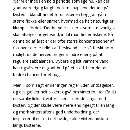
Når vi er inde i en kold periode som lige nu, kan der
godt være rigtig langt imellem snapsene derude på
kysten – blandt andet fordi fiskene i høj grad går i
større flokke eller sitmer, hvormed de helt naturligt er
klumpet fordelt. Det betyder at der – som sædvanlig –
skal afsøges noget vand, indtil man finder fiskene. På
denne tid af året er der ofte større koncentrationer af
fisk hvor der er udløb af ferskvand eller så ferskt som
muligt, da de herved bruger mindre energi på at
regulere saltbalancen. Dybere og lidt varmere vand,
kan også være et godt bud på et sted, hvor der er
bedre chancer for et hug.
Men – som sagt er der ingen regler uden undtagelser,
og det gælder helt sikkert også om vinteren. Her får du
en samlig links til vinterfiskeriet derude langs med
kysten, og der skulle være mere end rigeligt til en lang
og mørk vintersaftens god underholdning, der
inspirerer til en tur i det hvide, kolde vinterlandskab
langs kysterne.