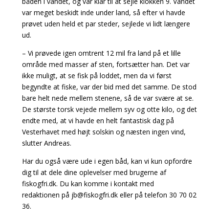
båden i vandet, og var klar til at sejle klokken 9. Vandet
var meget beskidt inde under land, så efter vi havde
prøvet uden held et par steder, sejlede vi lidt længere
ud.
– Vi prøvede igen omtrent 12 mil fra land på et lille
område med masser af sten, fortsætter han. Det var
ikke muligt, at se fisk på loddet, men da vi først
begyndte at fiske, var der bid med det samme. De stod
bare helt nede mellem stenene, så de var svære at se.
De største torsk vejede mellem syv og otte kilo, og det
endte med, at vi havde en helt fantastisk dag på
Vesterhavet med højt solskin og næsten ingen vind,
slutter Andreas.
Har du også være ude i egen båd, kan vi kun opfordre
dig til at dele dine oplevelser med brugerne af
fiskogfri.dk. Du kan komme i kontakt med
redaktionen på
jb@fiskogfri.dk
eller på telefon 30 70 02
36.