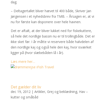
dag.
– Deltagertallet bliver hævet til 400 både, Skriver Jan
Jørgensen i et nyhedsbrev fra TMB. – Årsagen er, at vi
nu for første kan disponere over hele havnen.
Det er aftalt, at der bliver lukket ned for fiskekuttere,
så hele det nordlige bassin nu er til trollingbåde. Det er
ikke sket før. I år måtte vi reservere både halvdelen af
den nordlige kaj og også hele den kaj, hvor isværket
ligger på (hvor slæbebåden lå i år).
Læs mere her…
Det gælder dit liv
dec 19, 2012
|
Artikler
,
Grej og beklædning
,
Hav –
kutter og småbåd