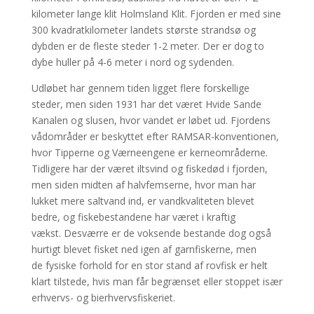
kilometer lange klit Holmsland Klit. Fjorden er med sine
300 kvadratkilometer landets største strandsø og
dybden er de fleste steder 1-2 meter. Der er dog to
dybe huller på 4-6 meter i nord og sydenden.
Udløbet har gennem tiden ligget flere forskellige
steder, men siden 1931 har det været Hvide Sande
Kanalen og slusen, hvor vandet er løbet ud. Fjordens
vådområder er beskyttet efter RAMSAR-konventionen,
hvor Tipperne og Værneengene er kerneområderne.
Tidligere har der været iltsvind og fiskedød i fjorden,
men siden midten af halvfemserne, hvor man har
lukket mere saltvand ind, er vandkvaliteten blevet
bedre, og fiskebestandene har været i kraftig
vækst. Desværre er de voksende bestande dog også
hurtigt blevet fisket ned igen af garnfiskerne, men
de fysiske forhold for en stor stand af rovfisk er helt
klart tilstede, hvis man får begrænset eller stoppet især
erhvervs- og bierhvervsfiskeriet.