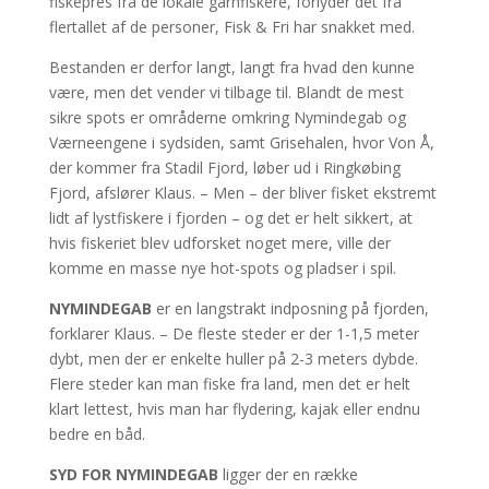
fiskepres fra de lokale garnfiskere, forlyder det fra
flertallet af de personer, Fisk & Fri har snakket med.
Bestanden er derfor langt, langt fra hvad den kunne
være, men det vender vi tilbage til. Blandt de mest
sikre spots er områderne omkring Nymindegab og
Værneengene i sydsiden, samt Grisehalen, hvor Von Å,
der kommer fra Stadil Fjord, løber ud i Ringkøbing
Fjord, afslører Klaus. – Men – der bliver fisket ekstremt
lidt af lystfiskere i fjorden – og det er helt sikkert, at
hvis fiskeriet blev udforsket noget mere, ville der
komme en masse nye hot-spots og pladser i spil.
NYMINDEGAB
er en langstrakt indposning på fjorden,
forklarer Klaus. – De fleste steder er der 1-1,5 meter
dybt, men der er enkelte huller på 2-3 meters dybde.
Flere steder kan man fiske fra land, men det er helt
klart lettest, hvis man har flydering, kajak eller endnu
bedre en båd.
SYD FOR NYMINDEGAB
ligger der en række