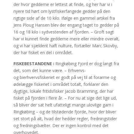
der hvor gedderne er lettest at finde, og her har vi i
nyere tid hørt om lystfiskerfangede gedder på den
rigtige side af de 10 kilo. Ifølge en gammel artikel fra
Jens Ploug Hansen blev der engang taget to gedder på
16 og 18 kilo i sydvestenden af fjorden. – Groft sagt
har vi kunnet finde gedderne mere eller mindre overalt,
og vi har sjældent haft nulture, fortæller Marc Skovby,
der har fisket en del i området.
FISKEBESTANDENE
i Ringkøbing Fjord er dog langt fra
det, som det kunne være. – Erhvervs-
og bierhvervsfiskeriet er godt på vej til at forarme og
ødelægge fiskeriet i området totalt, forklarer den
dygtige, lokale fritidsfisker Jacob Bramming, der har
fisket på fjorden i flere år. – For nu at sige det lige ud,
så bliver der sat helt ufatteligt mange ulovlige garn i
Ringkøbing – og de tilstødende fjorde, hvor der bliver
set stort på alt, hvad der hedder regler, fredningstider
og fredningsbælter. Der er ingen kontrol med det
overhovedet.