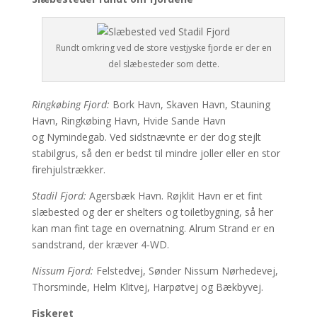
Rundt omkring ved de store vestjyske fjorde er der en
del slæbesteder som dette.
Ringkøbing Fjord:
Bork Havn, Skaven Havn, Stauning
Havn, Ringkøbing Havn, Hvide Sande Havn
og Nymindegab. Ved sidstnævnte er der dog stejlt
stabilgrus, så den er bedst til mindre joller eller en stor
firehjulstrækker.
Stadil Fjord:
Agersbæk Havn. Røjklit Havn er et fint
slæbested og der er shelters og toiletbygning, så her
kan man fint tage en overnatning. Alrum Strand er en
sandstrand, der kræver 4-WD.
Nissum Fjord:
Felstedvej, Sønder Nissum Nørhedevej,
Thorsminde, Helm Klitvej, Harpøtvej og Bækbyvej.
Fiskeret