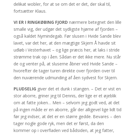
delikat wobler, for at se om det er det, der skal til,
fortsætter Klaus.
VI ER I RINGKØBING FJORD
nærmere betegnet den lille
smalle vig, der udgør det sydligste hjørne af fjorden –
også kaldet Nymindegab. Før slusen i Hvide Sande blev
lavet, var det her, at den mægtige Skjern Å havde sit
udløb i Vesterhavet – og lige præcis her, at laks i stride
strømme trak op i åen. Sådan er det ikke mere. Nu står
de og venter på, at sluserne åbner ved Hvide Sande –
hvorefter de tager turen direkte over fjorden over til
den nuværende udmunding af åen sydvest for Skjern.
PLUDSELIG
giver det et dunk i stangen. – Det er vist en
stor aborre, griner jeg til Dennis, der lige er et øjeblik
om at fatte joken… Men – selvom jeg godt ved, at det
på ingen måde er en aborre, går der alligevel lige lidt tid
før jeg indser, at det er en større gedde. Bevares – den
tager nogle gode ryk, men det er først, da den
kommer op i overfladen ved bådsiden, at jeg fatter,