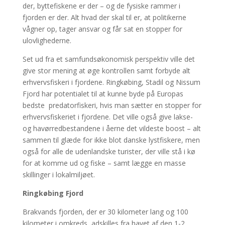
der, byttefiskene er der – og de fysiske rammer i
fjorden er der. Alt hvad der skal til er, at politikerne
vågner op, tager ansvar og får sat en stopper for
ulovlighederne.
Set ud fra et samfundsøkonomisk perspektiv ville det
give stor mening at øge kontrollen samt forbyde alt
erhvervsfiskeri i fjordene. Ringkøbing, Stadil og Nissum
Fjord har potentialet til at kunne byde på Europas
bedste predatorfiskeri, hvis man sætter en stopper for
erhvervsfiskeriet i fjordene. Det ville også give lakse-
og havørredbestandene i åerne det vildeste boost – alt
sammen til glæde for ikke blot danske lystfiskere, men
også for alle de udenlandske turister, der ville stå i kø
for at komme ud og fiske – samt lægge en masse
skillinger i lokalmiljøet.
Ringkøbing Fjord
Brakvands fjorden, der er 30 kilometer lang og 100
kilometer i omkreds, adskilles fra havet af den 1-2