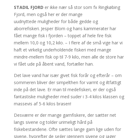
STADIL FJORD
er ikke nær så stor som fx Ringkøbing
Fjord, men også her er der mange
uudnyttede muligheder for både gedde og
aborrefiskeri. Jesper Blom og hans kammerater har
fået mange fisk i fjorden – toppet af hele fire fisk
mellem 10,0 og 10,2 kilo. – I flere af de små vige har vi
haft et virkelig underholdende fiskeri med mange
mindre-mellem fisk op til 7-9 kilo, men alle de store har
vi fået ude på åbent vand, fortæller han.
Det lave vand har især givet fisk forår og efterår – om
sommeren bliver der simpelthen for varmt og iltfattigt
inde på det lave. Er man til medefiskeri, er der også
fantastiske muligheder med suder i 3-4 kilos klassen og
massevis af 5-6 kilos brasen!
Desværre er der mange garnfiskere, der sætter net
langs sivene og tolder urimeligt hård på
fiskebestandene. Ofte sættes lange garn lige uden for
sivene, hvorefter de sejler igennem sivene og jager