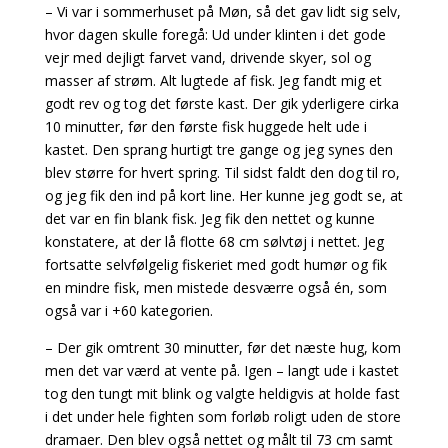
– Vi var i sommerhuset på Møn, så det gav lidt sig selv,
hvor dagen skulle foregå: Ud under klinten i det gode
vejr med dejligt farvet vand, drivende skyer, sol og
masser af strøm. Alt lugtede af fisk. Jeg fandt mig et
godt rev og tog det første kast. Der gik yderligere cirka
10 minutter, før den første fisk huggede helt ude i
kastet. Den sprang hurtigt tre gange og jeg synes den
blev større for hvert spring. Til sidst faldt den dog til ro,
og jeg fik den ind på kort line. Her kunne jeg godt se, at
det var en fin blank fisk. Jeg fik den nettet og kunne
konstatere, at der lå flotte 68 cm sølvtøj i nettet. Jeg
fortsatte selvfølgelig fiskeriet med godt humør og fik
en mindre fisk, men mistede desværre også én, som
også var i +60 kategorien.
– Der gik omtrent 30 minutter, før det næste hug, kom
men det var værd at vente på. Igen – langt ude i kastet
tog den tungt mit blink og valgte heldigvis at holde fast
i det under hele fighten som forløb roligt uden de store
dramaer. Den blev også nettet og målt til 73 cm samt