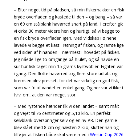
– Efter noget tid på pladsen, så min fiskemakker en fisk
bryde overfladen og kastede til den – og bang – så var
en 69 cm stålblank havørred snart på land. Herefter gik
vi cirka 30 meter videre hen og hurtigt, så vi begge to
en fisk bryde overfladen igen. Med vildskab i øjnene
lavede vi begge et kast i retning af fisken, og ramte lige
ved siden af hinanden – nærmest i hovedet på fisken.
Jeg nåede lige to omgange på hjulet, og så havde en
sur hunfisk taget min 15 grams kystwobler. Fighten var
i gang. Den flotte havørred tog flere store udløb, og
bremsen blev presset, for det var virkelig en god fisk,
som var fri af vandet en enkel gang. Og her var vi ikke i
tvivl om, at den var meget stor.
– Med rystende hænder fik vi den landet – samt målt
og vejet til 76 centimeter og 5,10 kilo. En perfekt
sølvblank overspringer sølv og en ny PR. Den gamle
blev slået med 8 cm og næsten 2 kilo, slutter han og
tilføjer at fisken både skal være med i
Westin Cup 2026