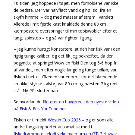
10-tiden. Jeg hoppede i tøjet, men forholdene var ikke
de bedste. Der var halvfladt vand og høj sol fra en
skyfri himmel – dog med masser af strøm i vandet!
Allerede i mit fjerde kast knaldede denne 80 cm
kæmpestore overspringer til min tobiswobler efter et
langt spinstop – og så var fighten i gang!
– Jeg kunne hurtigt konstatere, at den her fisk var i den
rigtig tunge kaliber, og det fik jeg bekræftet, da den
begyndte at springe! Wow en fisk! Den tog 5-6 hop fri
af vandet, men efter nogle lange og tunge udløb, var
fisken i nettet. Glæden var enorm, for det blændende
smukke stykke sølvtøj var 80 cm og næsten 7 kg rent
stål. Ny PR, slutter han.
Se hvordan du
fileterer en havørred i den nyeste video
på Fisk & Fris YouTube her.
Fisken er tilmeldt
Westin Cup 2026
– og er som alle
andre fangstrapporter automatisk med i
fiskedrømmerejselodtrækningen om en GT-Getaway