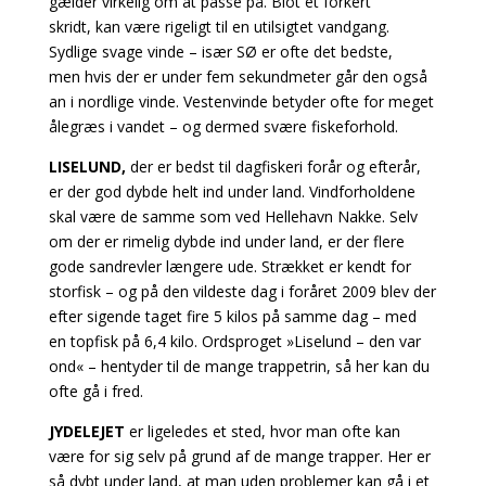
gælder virkelig om at passe på. Blot et forkert
skridt,
kan være rigeligt til en utilsigtet vandgang.
Sydlige svage vinde – især SØ er ofte det bedste,
men
hvis der er under fem sekundmeter går den også
an i nordlige vinde. Vestenvinde betyder ofte for meget
ålegræs i vandet – og dermed svære fiskeforhold.
LISELUND,
der er bedst til dagfiskeri forår og efterår,
er der god dybde helt ind under land. Vindforholdene
skal være de samme som ved Hellehavn Nakke. Selv
om der er rimelig dybde ind under land, er der flere
gode sandrevler længere ude. Strækket er kendt for
storfisk – og på den vildeste dag i foråret 2009 blev der
efter sigende taget fire 5 kilos på samme dag – med
en topfisk på 6,4 kilo. Ordsproget »Liselund – den var
ond« – hentyder til de mange trappetrin, så her kan du
ofte gå i fred.
JYDELEJET
er ligeledes et sted, hvor man ofte kan
være for sig selv på grund af de mange trapper.
Her er
så dybt under land, at man uden problemer kan gå i et