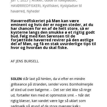
jun 1, 2025
|
Artikler
,
Guide til fiskepladser
,
HAVØRREDFISKERI
,
Kystfiskeri
,
Kystpladser til
havørred
,
Nyheder
Havørredfiskeriet på Møn kan være
eminent og hvis der er nogen steder, at du
har chancen for en af de helt store, så er
kysterne langs den smukke ø et rigtig godt
bud. Følg med Ken Sørensen til de
forjættede havørred revirer på den østlige
del af Møn, og få en stak uvurderlige tips til
hvor og hvordan du skal fiske.
AF JENS BURSELL
SOLEN
står lavt på himlen, da vi efter en mindre
grillseance på stranden, sender vores Bornholmerpile
af sted ud over bølgerne. – Det ser slet ikke så ringe
ud, fortæller Ken med et optimistisk smil. – Når det
rigtig blæser, kan vandet være lige så uklart som
sødmælk på grund af de store mænger kalk i