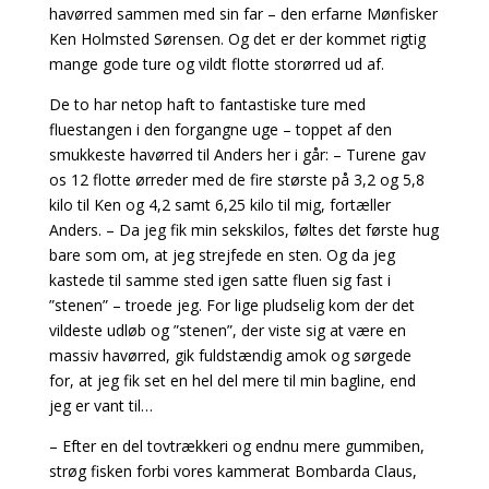
havørred sammen med sin far – den erfarne Mønfisker
Ken Holmsted Sørensen. Og det er der kommet rigtig
mange gode ture og vildt flotte storørred ud af.
De to har netop haft to fantastiske ture med
fluestangen i den forgangne uge – toppet af den
smukkeste havørred til Anders her i går:
– Turene gav
os 12 flotte ørreder med de fire største på 3,2 og 5,8
kilo til Ken og 4,2 samt 6,25 kilo til mig, fortæller
Anders. – Da jeg fik min sekskilos, føltes det første hug
bare som om, at jeg strejfede en sten. Og da jeg
kastede til samme sted igen satte fluen sig fast i
”stenen” – troede jeg. For lige pludselig kom der det
vildeste udløb og ”stenen”, der viste sig at være en
massiv havørred, gik fuldstændig amok og sørgede
for, at jeg fik set en hel del mere til min bagline, end
jeg er vant til…
– Efter en del tovtrækkeri og endnu mere gummiben,
strøg fisken forbi vores kammerat Bombarda Claus,