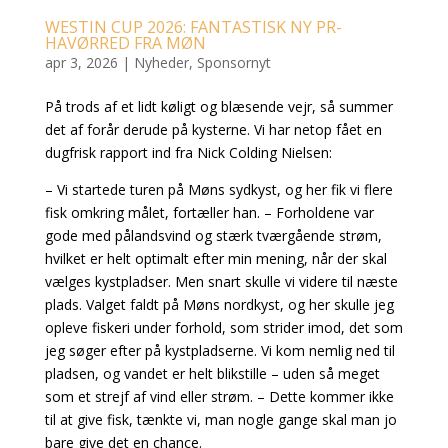
WESTIN CUP 2026: FANTASTISK NY PR-
HAVØRRED FRA MØN
apr 3, 2026
|
Nyheder
,
Sponsornyt
På trods af et lidt køligt og blæsende vejr, så summer
det af forår derude på kysterne. Vi har netop fået en
dugfrisk rapport ind fra Nick Colding Nielsen:
– Vi startede turen på Møns sydkyst, og her fik vi flere
fisk omkring målet, fortæller han. – Forholdene var
gode med pålandsvind og stærk tværgående strøm,
hvilket er helt optimalt efter min mening, når der skal
vælges kystpladser. Men snart skulle vi videre til næste
plads. Valget faldt på Møns nordkyst, og her skulle jeg
opleve fiskeri under forhold, som strider imod, det som
jeg søger efter på kystpladserne. Vi kom nemlig ned til
pladsen, og vandet er helt blikstille – uden så meget
som et strejf af vind eller strøm. – Dette kommer ikke
til at give fisk, tænkte vi, man nogle gange skal man jo
bare give det en chance.