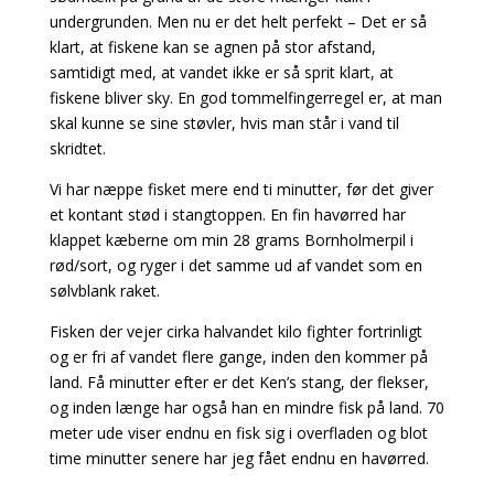
undergrunden. Men nu er det helt perfekt – Det er så
klart, at fiskene kan se agnen på stor afstand,
samtidigt med, at vandet ikke er så sprit klart, at
fiskene bliver sky. En god tommelfingerregel er, at man
skal kunne se sine støvler, hvis man står i vand til
skridtet.
Vi har næppe fisket mere end ti minutter, før det giver
et kontant stød i stangtoppen. En fin havørred har
klappet kæberne om min 28 grams Bornholmerpil i
rød/sort, og ryger i det samme ud af vandet som en
sølvblank raket.
Fisken der vejer cirka halvandet kilo fighter fortrinligt
og er fri af vandet flere gange, inden den
kommer på
land. Få minutter efter er det Ken’s stang, der flekser,
og inden længe har også han en mindre fisk på land. 70
meter ude viser endnu en fisk sig i overfladen og blot
time minutter senere har jeg fået endnu en havørred.