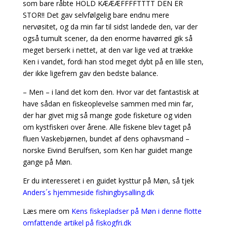
som bare råbte HOLD KÆÆÆFFFFTTTT DEN ER
STOR!! Det gav selvfølgelig bare endnu mere
nervøsitet, og da min far til sidst landede den, var der
også tumult scener, da den enorme havørred gik så
meget berserk i nettet, at den var lige ved at trække
Ken i vandet, fordi han stod meget dybt på en lille sten,
der ikke ligefrem gav den bedste balance.
– Men – i land det kom den. Hvor var det fantastisk at
have sådan en fiskeoplevelse sammen med min far,
der har givet mig så mange gode fisketure og viden
om kystfiskeri over årene. Alle fiskene blev taget på
fluen Vaskebjørnen, bundet af dens ophavsmand –
norske Eivind Berulfsen, som Ken har guidet mange
gange på Møn.
Er du interesseret i en guidet kysttur på Møn, så tjek
Anders´s hjemmeside fishingbysalling.dk
Læs mere om
Kens fiskepladser på Møn i denne flotte
omfattende artikel på fiskogfri.dk