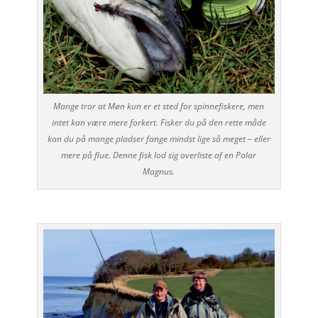
Mange tror at Møn kun er et sted for spinnefiskere, men
intet kan være mere forkert. Fisker du på den rette måde
kan du på mange pladser fange mindst lige så meget – eller
mere på flue. Denne fisk lod sig overliste af en Polar
Magnus.