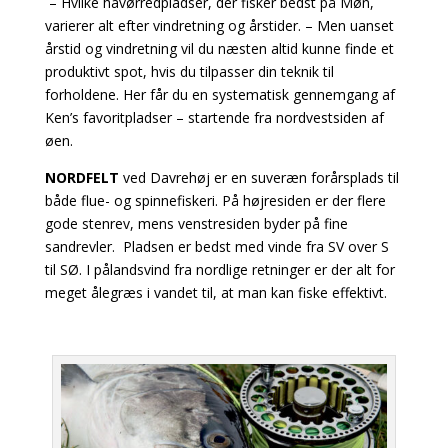
– Hvilke havørredpladser, der fisker bedst på Møn,
varierer alt efter vindretning og årstider. – Men uanset
årstid og vindretning vil du næsten altid kunne finde et
produktivt spot, hvis du tilpasser din teknik til
forholdene. Her får du en systematisk gennemgang af
Ken’s favoritpladser – startende fra nordvestsiden af
øen.
NORDFELT
ved Davrehøj er en suveræn forårsplads til
både flue- og spinnefiskeri. På højresiden er der flere
gode stenrev, mens venstresiden byder på fine
sandrevler. Pladsen er bedst med vinde fra SV over S
til SØ. I pålandsvind fra nordlige retninger er der alt for
meget ålegræs i vandet til, at man kan fiske effektivt.