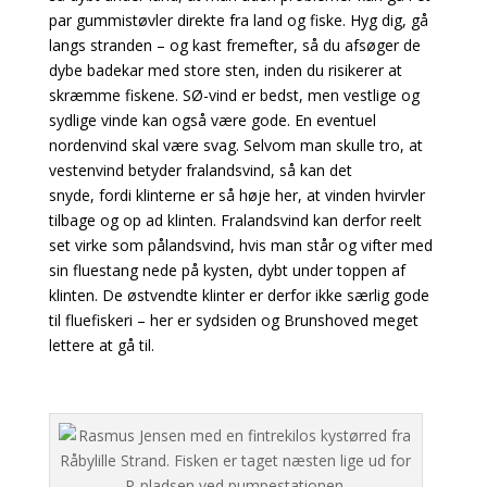
par gummistøvler direkte fra land og
fiske. Hyg dig, gå
langs stranden – og kast fremefter, så du afsøger de
dybe badekar med store sten, inden du risikerer at
skræmme fiskene.
SØ-vind er bedst, men vestlige og
sydlige vinde kan også være gode. En eventuel
nordenvind
skal være svag. Selvom man skulle tro, at
vestenvind betyder fralandsvind, så kan det
snyde,
fordi klinterne er så høje her, at vinden hvirvler
tilbage og op ad klinten. Fralandsvind kan derfor
reelt
set virke som pålandsvind, hvis man står og vifter med
sin fluestang nede på kysten, dybt under toppen af
klinten. De østvendte klinter er derfor ikke særlig gode
til fluefiskeri – her er
sydsiden og Brunshoved meget
lettere at gå til.