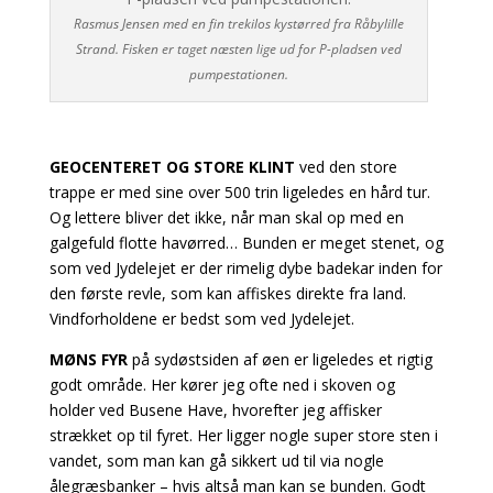
Rasmus Jensen med en fin trekilos kystørred fra Råbylille
Strand. Fisken er taget næsten lige ud for P-pladsen ved
pumpestationen.
GEOCENTERET OG STORE KLINT
ved den store
trappe er med sine over 500 trin ligeledes en hård tur.
Og lettere bliver det ikke, når man skal op med en
galgefuld flotte havørred… Bunden er meget stenet, og
som ved Jydelejet er der rimelig dybe badekar inden for
den første revle, som kan affiskes direkte fra land.
Vindforholdene er bedst som ved Jydelejet.
MØNS FYR
på sydøstsiden af øen er ligeledes et rigtig
godt område. Her kører jeg ofte ned i skoven og
holder ved Busene Have, hvorefter jeg affisker
strækket op til fyret. Her ligger nogle super store sten i
vandet, som man kan gå sikkert ud til via nogle
ålegræsbanker – hvis altså man kan se bunden.
Godt