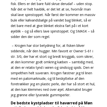
fisk. Ellers er det bare fuld skrue derudaf – uden stop.
Når det er helt havblik, er det let at se, hvornår man
skal lave spinstoppet. Når først der kommer en massiv
bule eller kølvandsbølge på vandet bag blinket, så er
det bare med at give blinket ekstra fart på i et kort
øjeblik – og så ellers lave spinstoppet. Og SMASK – så
sidder den der som regel.
– Krogen har stor betydning for, at fisken bliver
siddende, når den hugger. Min favorit er Owner S-61 i
str. 3/0, der har et stort og bredt kroggab, som sikrer,
at den kommer godt omkring kæben –
samtidig med,
at den er relativ tynd i wiren og sindssyg spids. Den er
simpelthen helt suveræn.
Krogen fæstner jeg til linen
med en palomarknude, og til beskyttelse af den
foretrækker jeg en
plastic perle, der har så stort et hul,
at den kan klemmes ned over øjet. Alternativt bruger
jeg grønne eller lyserøde gummiperler.
De bedste kystpladser til havørred på Møn