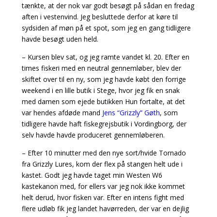
tænkte, at der nok var godt besøgt på sådan en fredag
aften i vestenvind. Jeg besluttede derfor at køre til
sydsiden af møn på et spot, som jeg en gang tidligere
havde besøgt uden held.
– Kursen blev sat, og jeg ramte vandet kl. 20. Efter en
times fiskeri med en neutral gennemløber, blev der
skiftet over til en ny, som jeg havde købt den forrige
weekend i en lille butik i Stege, hvor jeg fik en snak
med damen som ejede butikken Hun fortalte, at det
var hendes afdøde mand
Jens “Grizzly” Gøth
, som
tidligere havde haft fiskegrejsbutik i Vordingborg, der
selv havde havde produceret gennemløberen.
– Efter 10 minutter med den nye sort/hvide Tornado
fra Grizzly Lures, kom der flex på stangen helt ude i
kastet. Godt jeg havde taget min Westen W6
kastekanon med, for ellers var jeg nok ikke kommet
helt derud, hvor fisken var. Efter en intens fight med
flere udløb fik jeg landet havørreden, der var en dejlig