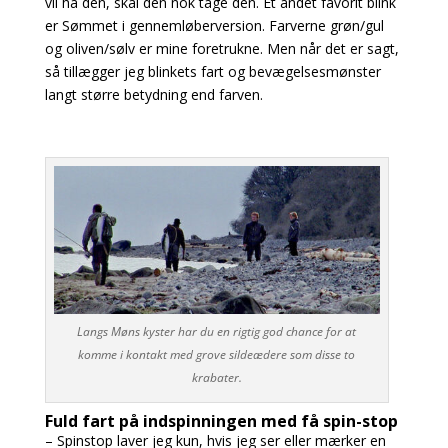
vil ha den, skal den nok tage den. Et andet favorit blink
er Sømmet i gennemløberversion.
Farverne grøn/gul
og oliven/sølv er mine foretrukne. Men når det er sagt,
så tillægger jeg blinkets fart og bevægelsesmønster
langt større betydning end farven.
Langs Møns kyster har du en rigtig god chance for at
komme i kontakt med grove sildeædere som disse to
krabater.
Fuld fart på indspinningen med få spin-stop
– Spinstop laver jeg kun, hvis jeg ser eller mærker en