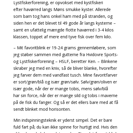
Lystfiskerforening, er opvokset med kystfiskeri
efter
havørred langs Møns smukke kyster. Allerede
som barn tog hans onkel ham med på stranden, og
siden hen er det blevet til 49 gode år langs kysterne –
samt en ufattelig mængde flotte havørred i 3-4 kilos
klassen, toppet af mere end tyve fisk over fem kilo.
– Mit favoritblink er 19-24 grams gennemløbere, som
jeg støber sammen med gutterne fra
Hvidovre Sports-
og Lystfiskerforening – HSLF, beretter Ken. – Blinkene
skraber jeg med en kniv,
så de bliver blanke, hvorefter
jeg farver dem med vandfast tusch. Mine favoritfarver
er sort/grøn/
blå og især grøn/sølv. Sølv/grøn/oliven er
især gode, når der er mange tobis, mens sølv/blå
har
sin force, når der er mange sild og tobis i maverne
på de fisk du fanger. Og så er det ellers bare med at få
sendt blinket mod horisonten.
Min indspinningsteknik er yderst simpel. Det er bare
fuld fart på; du kan ikke spinne for hurtigt ind.
Hvis den