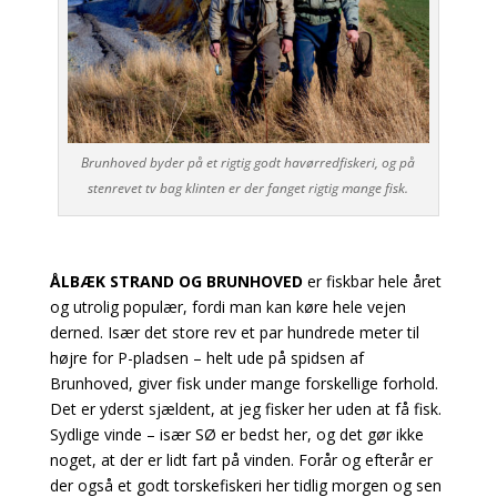
Brunhoved byder på et rigtig godt havørredfiskeri, og på
stenrevet tv bag klinten er der fanget rigtig mange fisk.
ÅLBÆK STRAND OG BRUNHOVED
er fiskbar hele året
og utrolig populær, fordi man kan køre hele vejen
derned. Især det store rev et par hundrede meter til
højre for P-pladsen – helt ude på spidsen af
Brunhoved, giver fisk under mange forskellige forhold.
Det er yderst sjældent, at jeg fisker her uden at få fisk.
Sydlige vinde – især SØ er bedst her, og det gør ikke
noget, at der er lidt fart på vinden. Forår og efterår er
der også et godt torskefiskeri her tidlig morgen og sen