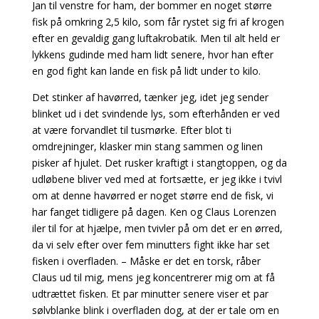
Jan til venstre for ham, der bommer en noget større
fisk på omkring 2,5 kilo, som får rystet sig fri af krogen
efter en gevaldig gang luftakrobatik. Men til alt held er
lykkens
gudinde med ham lidt senere, hvor han efter
en god fight kan lande en fisk på lidt under to kilo.
Det stinker af havørred, tænker jeg, idet jeg sender
blinket ud i det svindende lys, som efterhånden er ved
at være forvandlet til tusmørke. Efter blot ti
omdrejninger, klasker min stang sammen og linen
pisker af hjulet. Det rusker kraftigt i stangtoppen, og da
udløbene bliver ved med at fortsætte, er jeg ikke i tvivl
om at denne havørred er noget større end de fisk, vi
har fanget tidligere på dagen. Ken og Claus Lorenzen
iler til for at hjælpe, men tvivler på om det er en
ørred,
da vi selv efter over fem minutters fight ikke har set
fisken i overfladen. – Måske er det en
torsk, råber
Claus ud til mig, mens jeg koncentrerer mig om at få
udtrættet fisken. Et par minutter senere viser et par
sølvblanke blink i overfladen dog, at der er tale om en