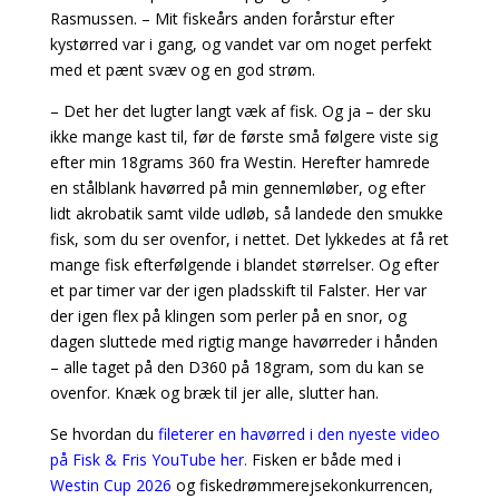
Rasmussen. – Mit fiskeårs anden forårstur efter
kystørred var i gang, og vandet var om noget perfekt
med et pænt svæv og en god strøm.
– Det her det lugter langt væk af fisk. Og ja – der sku
ikke mange kast til, før de første små følgere viste sig
efter min 18grams 360 fra Westin. Herefter hamrede
en stålblank havørred på min gennemløber, og efter
lidt akrobatik samt vilde udløb, så landede den smukke
fisk, som du ser ovenfor, i nettet. Det lykkedes at få ret
mange fisk efterfølgende i blandet størrelser. Og efter
et par timer var der igen pladsskift til Falster. Her var
der igen flex på klingen som perler på en snor, og
dagen sluttede med rigtig mange havørreder i hånden
– alle taget på den D360 på 18gram, som du kan se
ovenfor. Knæk og bræk til jer alle, slutter han.
Se hvordan du
fileterer en havørred i den nyeste video
på Fisk & Fris YouTube her.
Fisken er både med i
Westin Cup 2026
og fiskedrømmerejsekonkurrencen,