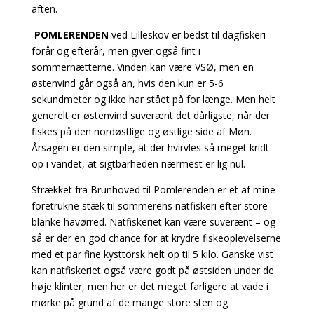
aften.
POMLERENDEN
ved Lilleskov er bedst til dagfiskeri
forår og efterår, men giver også fint i
sommernætterne. Vinden kan være VSØ, men en
østenvind går også an, hvis den kun er 5-6
sekundmeter og ikke har stået på for længe. Men helt
generelt er østenvind suverænt det dårligste, når der
fiskes på den nordøstlige og østlige side af Møn.
Årsagen er den simple, at
der hvirvles så meget kridt
op i vandet, at sigtbarheden nærmest er lig nul.
Strækket fra Brunhoved til Pomlerenden er et af mine
foretrukne stæk til sommerens natfiskeri
efter store
blanke havørred. Natfiskeriet kan være suverænt – og
så er der en god chance for at
krydre fiskeoplevelserne
med et par fine kysttorsk helt op til 5 kilo. Ganske vist
kan natfiskeriet også være godt på østsiden under de
høje klinter, men her er det meget farligere at vade i
mørke på grund af de mange store sten og