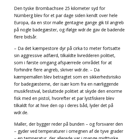
Den tyske Brombachsee 25 kilometer syd for
Nürnberg blev for et par dage siden kendt over hele
Europa, da en stor malle gentagne gange gik til angreb
på nogle badegæster, og ifølge wdr.de gav de badende
flere bidsår.
– Da det kæmpestore dyr på cirka to meter fortsatte
sin aggressive adfærd, tilkaldte livredderen politiet,
som i første omgang afspærrede området for at
forhindre flere angreb, skriver wdr.de. – Da
kæmpemallen blev betragtet som en sikkerhedsrisiko
for badegæsterne, der især kom fra en nærliggende
musikfestival, besluttede politiet at skyde den enorme
fisk med en pistol, hvorefter et par lystfiskere blev
tilkaldt for at hive den op i deres båd, lyder det på
wdr.de.
Maller, der bygger reder på bunden – og forsvarer den
– gyder ved temperaturer i omegnen af de tyve grader
– en temperatur, der allerede var i mange midttyske