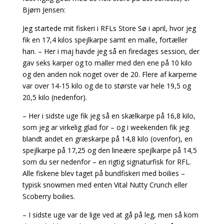
Bjørn Jensen:
Jeg startede mit fiskeri i RFLs Store Sø i april, hvor jeg
fik en 17,4 kilos spejlkarpe samt en malle, fortæller
han. – Her i maj havde jeg så en firedages session, der
gav seks karper og to maller med den ene på 10 kilo
og den anden nok noget over de 20. Flere af karperne
var over 14-15 kilo og de to største var hele 19,5 og
20,5 kilo (nedenfor).
– Her i sidste uge fik jeg så en skælkarpe på 16,8 kilo,
som jeg ar virkelig glad for – og i weekenden fik jeg
blandt andet en græskarpe på 14,8 kilo (ovenfor), en
spejlkarpe på 17,25 og den lineære spejlkarpe på 14,5
som du ser nedenfor – en rigtig signaturfisk for RFL.
Alle fiskene blev taget på bundfiskeri med boilies –
typisk snowmen med enten Vital Nutty Crunch eller
Scoberry boilies.
– I sidste uge var de lige ved at gå på leg, men så kom