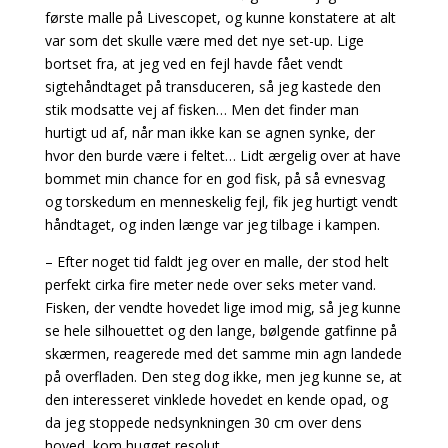
første malle på Livescopet, og kunne konstatere at alt
var som det skulle være med det nye set-up. Lige
bortset fra, at jeg ved en fejl havde fået vendt
sigtehåndtaget på transduceren, så jeg kastede den
stik modsatte vej af fisken… Men det finder man
hurtigt ud af, når man ikke kan se agnen synke, der
hvor den burde være i feltet… Lidt ærgelig over at have
bommet min chance for en god fisk, på så evnesvag
og torskedum en menneskelig fejl, fik jeg hurtigt vendt
håndtaget, og inden længe var jeg tilbage i kampen.
– Efter noget tid faldt jeg over en malle, der stod helt
perfekt cirka fire meter nede over seks meter vand.
Fisken, der vendte hovedet lige imod mig, så jeg kunne
se hele silhouettet og den lange, bølgende gatfinne på
skærmen, reagerede med det samme min agn landede
på overfladen. Den steg dog ikke, men jeg kunne se, at
den interesseret vinklede hovedet en kende opad, og
da jeg stoppede nedsynkningen 30 cm over dens
hoved, kom hugget resolut.