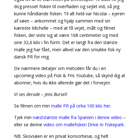
dog presset fisken til overfladen og sejlet ind, så jeg
kunne håndlande fisken. Til alt held var Nicolai – ejeren
af søen – ankommet og hjalp sammen med sin
kæreste Michelle – med at få vejet, målt og filmet
fisken, der viste sig at være 168 centimeter og med
sine 32,6 kilo i fin form. Det er langt fra den største
malle jeg har fået, men allivel var den smukke fisk ny
dansk PR for mig.
De nærmere detaljer om metoden får du i en
upcoming video på Fisk & Fris Youtube, så skynd dig at
abonner, hvis du ikke allerede gør det i forvejen.
Vi ses derude – Jens Bursell
Se filmen om min
malle PR på cirka 100 kilo her.
Tjek min
næststørste malle fra Spanien i denne video
–
eller se denne
video om mallefiskeri Drive In Fiskepark.
NB: Skovsøen er en privat konsortiesø, og helt