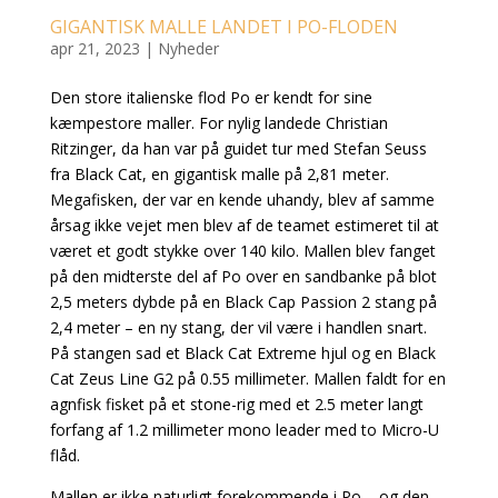
GIGANTISK MALLE LANDET I PO-FLODEN
apr 21, 2023
|
Nyheder
Den store italienske flod Po er kendt for sine
kæmpestore maller. For nylig landede Christian
Ritzinger, da han var på guidet tur med Stefan Seuss
fra Black Cat, en gigantisk malle på 2,81 meter.
Megafisken, der var en kende uhandy, blev af samme
årsag ikke vejet men blev af de teamet estimeret til at
været et godt stykke over 140 kilo. Mallen blev fanget
på den midterste del af Po over en sandbanke på blot
2,5 meters dybde på en Black Cap Passion 2 stang på
2,4 meter – en ny stang, der vil være i handlen snart.
På stangen sad et Black Cat Extreme hjul og en Black
Cat Zeus Line G2 på 0.55 millimeter. Mallen faldt for en
agnfisk fisket på et stone-rig med et 2.5 meter langt
forfang af 1.2 millimeter mono leader med to Micro-U
flåd.
Mallen er ikke naturligt forekommende i Po – og den