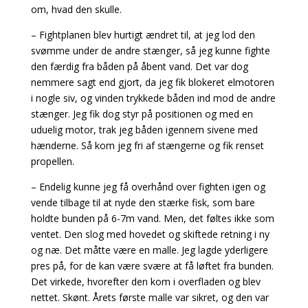
om, hvad den skulle.
– Fightplanen blev hurtigt ændret til, at jeg lod den
svømme under de andre stænger, så jeg kunne fighte
den færdig fra båden på åbent vand. Det var dog
nemmere sagt end gjort, da jeg fik blokeret elmotoren
i nogle siv, og vinden trykkede båden ind mod de andre
stænger. Jeg fik dog styr på positionen og med en
uduelig motor, trak jeg båden igennem sivene med
hænderne. Så kom jeg fri af stængerne og fik renset
propellen.
– Endelig kunne jeg få overhånd over fighten igen og
vende tilbage til at nyde den stærke fisk, som bare
holdte bunden på 6-7m vand. Men, det føltes ikke som
ventet. Den slog med hovedet og skiftede retning i ny
og næ. Det måtte være en malle. Jeg lagde yderligere
pres på, for de kan være svære at få løftet fra bunden.
Det virkede, hvorefter den kom i overfladen og blev
nettet. Skønt. Årets første malle var sikret, og den var