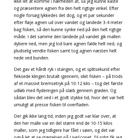
ikke let at komme i nærheden af, så jeg kunne kaste
og præsentere agnen fra den helt rigtige vinkel. Efter
nogle forsøg lykkedes det dog, og et par sekunder
efter fløje agnen ud over vandet og landede 3-4 meter
bag fisken, så den kunne synke ned på den helt rigtige
måde. I det samme den landede på vandet gik mallen
dybere ned, men jeg lod bare agnen falde helt ned, og
pludselig vendte fisken samt tog agnen næsten helt
nede ved bunden.
Det gav et hårdt ryk i stangen, og et splitsekund efter
fleksede klingen brutalt igennem, idet fisken – på trods
af et massivt bremsetryk på 10-12 kilo – tog det første
udløb med flyderingen på slæb gennem grøden. Og
sådan blev det ved i et godt stykke tid, hvor det var helt
umuligt at presse fisken til overfladen.
Der gik ikke lang tid, inden jeg godt var klar over, at
den her malle var en del større end de 10-15 kilos
maller, som jeg tidligere har fået i søen, og det var
også let at se størrelsen på LiveScopet. Til sidst fik jeg