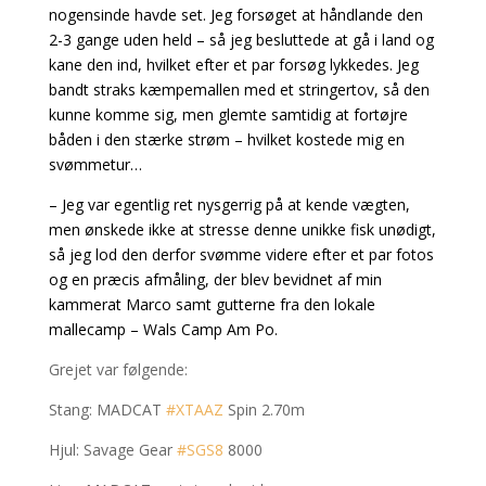
nogensinde havde set. Jeg forsøget at håndlande den
2-3 gange uden held – så jeg besluttede at gå i land og
kane den ind, hvilket efter et par forsøg lykkedes. Jeg
bandt straks kæmpemallen med et stringertov, så den
kunne komme sig, men glemte samtidig at fortøjre
båden i den stærke strøm – hvilket kostede mig en
svømmetur…
– Jeg var egentlig ret nysgerrig på at kende vægten,
men ønskede ikke at stresse denne unikke fisk unødigt,
så jeg lod den derfor svømme videre efter et par fotos
og en præcis afmåling, der blev bevidnet af min
kammerat Marco samt gutterne fra den lokale
mallecamp – Wals Camp Am Po.
Grejet var følgende:
Stang: MADCAT
#XTAAZ
Spin 2.70m
Hjul: Savage Gear
#SGS8
8000