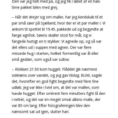
Den var jeg helt med på, og jeg fik i løbet af en halv
time pakket bilen med grej.
– Når det drejer sig om maller, har jeg kendskab til et
par små søer på Sjælland, hvor der er et par maller i. Vi
ankom til spottet kl 19.45. pakkede ud og begyndte at
fange agnfisk. Søens skaller stod for mål, og vi
fangede hurtigt en ti stykker. Vi agnede op, og så var
det ellers ud i suppen med agnen. Der var flere
missede hug i starten, hvilket formentlig var ål eller
små gedder, som også var sultne.
– Klokken 21.50 kom hugget. Flåddet gik nærmest
sidelæns over vandet, og jeg gav tilslag. BUM, sagde
det, hvorefter en god fight begyndte med flere fine
udløb. Jeg var ikke i tvivl om, at det var mallen, som
havde hugget. Efter omtrent fem minutters fight lå den
i nettet, og det var en meget smuk albino malle, der
var 85 cm lang. Efter fotograferingen blev den
nænsomt sat ud igen, slutter han.