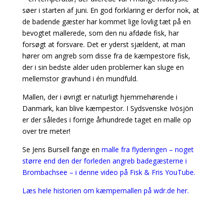
søer i starten af juni. En god forklaring er derfor nok, at
de badende gæster har kommet lige lovlig tæt på en
bevogtet mallerede, som den nu afdøde fisk, har
forsøgt at forsvare. Det er yderst sjældent, at man
hører om angreb som disse fra de kæmpestore fisk,
der i sin bedste alder uden problemer kan sluge en
mellemstor gravhund i én mundfuld.
Mallen, der i øvrigt er naturligt hjemmehørende i
Danmark, kan blive kæmpestor. I Sydsvenske Ivösjön
er der således i forrige århundrede taget en malle op
over tre meter!
Se Jens Bursell fange en
malle fra flyderingen – noget
større end den der forleden angreb badegæsterne i
Brombachsee – i denne video på Fisk & Fris YouTube.
Læs hele historien om kæmpemallen på wdr.de her.