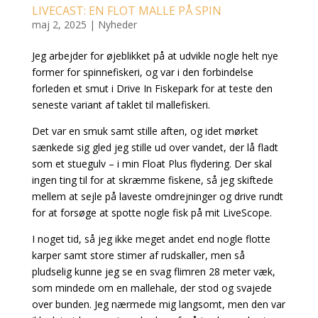
LIVECAST: EN FLOT MALLE PÅ SPIN
maj 2, 2025
|
Nyheder
Jeg arbejder for øjeblikket på at udvikle nogle helt nye
former for spinnefiskeri, og var i den forbindelse
forleden et smut i Drive In Fiskepark for at teste den
seneste variant af taklet til mallefiskeri.
Det var en smuk samt stille aften, og idet mørket
sænkede sig gled jeg stille ud over vandet, der lå fladt
som et stuegulv – i min Float Plus flydering. Der skal
ingen ting til for at skræmme fiskene, så jeg skiftede
mellem at sejle på laveste omdrejninger og drive rundt
for at forsøge at spotte nogle fisk på mit LiveScope.
I noget tid, så jeg ikke meget andet end nogle flotte
karper samt store stimer af rudskaller, men så
pludselig kunne jeg se en svag flimren 28 meter væk,
som mindede om en mallehale, der stod og svajede
over bunden. Jeg nærmede mig langsomt, men den var