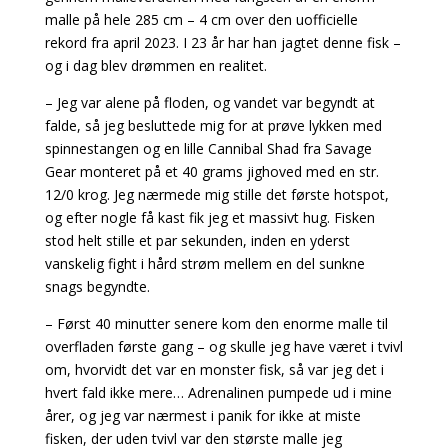
malle på hele 285 cm – 4 cm over den uofficielle
rekord fra april 2023. I 23 år har han jagtet denne fisk –
og i dag blev drømmen en realitet.
– Jeg var alene på floden, og vandet var begyndt at
falde, så jeg besluttede mig for at prøve lykken med
spinnestangen og en lille Cannibal Shad fra Savage
Gear monteret på et 40 grams jighoved med en str.
12/0 krog. Jeg nærmede mig stille det første hotspot,
og efter nogle få kast fik jeg et massivt hug. Fisken
stod helt stille et par sekunden, inden en yderst
vanskelig fight i hård strøm mellem en del sunkne
snags begyndte.
– Først 40 minutter senere kom den enorme malle til
overfladen første gang – og skulle jeg have været i tvivl
om, hvorvidt det var en monster fisk, så var jeg det i
hvert fald ikke mere… Adrenalinen pumpede ud i mine
årer, og jeg var nærmest i panik for ikke at miste
fisken, der uden tvivl var den største malle jeg