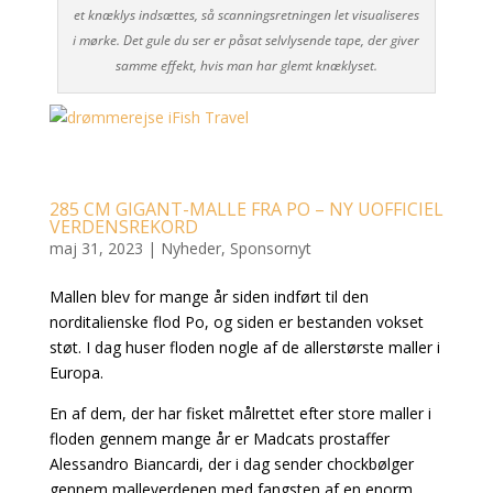
et knæklys indsættes, så scanningsretningen let visualiseres
i mørke. Det gule du ser er påsat selvlysende tape, der giver
samme effekt, hvis man har glemt knæklyset.
285 CM GIGANT-MALLE FRA PO – NY UOFFICIEL
VERDENSREKORD
maj 31, 2023
|
Nyheder
,
Sponsornyt
Mallen blev for mange år siden indført til den
norditalienske flod Po, og siden er bestanden vokset
støt. I dag huser floden nogle af de allerstørste maller i
Europa.
En af dem, der har fisket målrettet efter store maller i
floden gennem mange år er Madcats prostaffer
Alessandro Biancardi, der i dag sender chockbølger
gennem malleverdenen med fangsten af en enorm