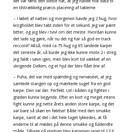
det var først den sidste nat, at jeg havde nok data til
en tilstrækkelig præcis placering af taklerne.
– I løbet af natten og morgenen havde jeg 2 hug, hvor
krogholdet blev tabt inden for et sekund. Jeg var pænt
bitter, og jeg blev i tvivl om det meste. Hvordan kunne
det lade sig gøre, når nu det rig har så god en track
reccord? Altså, med ca 75 hug og 65 landede karper
det seneste år, så burde jeg ikke kunne miste 2 i streg.
Jeg faldt i søvn igen, men blev kort tid vækket af en
skrigende Delkim, og et hjul der blev flået line af.
– Puha, det var med spænding og nervøsitet, at jeg
samlede stangen op og mærkede suget fra en god
karpe. Den var der. Perfekt. Ud i båden og fighten i
grøden kunne begynde. Efter en kort og meget intens
fight kunne jeg nette årets anden store karpe, og det
var bare så skøn en følelse! Både med den smukke
karpe, samt at det i det hele taget lykkedes, at få
enderne til at mødes på denne smukke og fuldendte
måde. Tilbage på pladsen blev karpenen vejet til 17,6