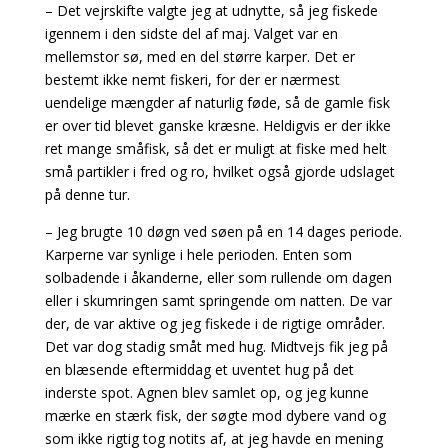
– Det vejrskifte valgte jeg at udnytte, så jeg fiskede
igennem i den sidste del af maj. Valget var en
mellemstor sø, med en del større karper. Det er
bestemt ikke nemt fiskeri, for der er nærmest
uendelige mængder af naturlig føde, så de gamle fisk
er over tid blevet ganske kræsne. Heldigvis er der ikke
ret mange småfisk, så det er muligt at fiske med helt
små partikler i fred og ro, hvilket også gjorde udslaget
på denne tur.
– Jeg brugte 10 døgn ved søen på en 14 dages periode.
Karperne var synlige i hele perioden. Enten som
solbadende i åkanderne, eller som rullende om dagen
eller i skumringen samt springende om natten. De var
der, de var aktive og jeg fiskede i de rigtige områder.
Det var dog stadig småt med hug. Midtvejs fik jeg på
en blæsende eftermiddag et uventet hug på det
inderste spot. Agnen blev samlet op, og jeg kunne
mærke en stærk fisk, der søgte mod dybere vand og
som ikke rigtig tog notits af, at jeg havde en mening