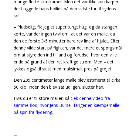
mange flotte skælkarper. Men det var ikke kun karper,
der huggede hans boilies på den sidste tur til sydens
sol.
– Pludseligt fik jeg et super tungt hug, og da stangen
kørte, var der ingen tvivl om, at det var en malle, da
den de første 3-5 minutter bare rev line af hjulet. Efter
denne vilde start på fighten, var det mere et spørgsmål
om at styre den ind til land og forudse, hvor den ville
ende på grund af den ret kraftige strøm. Men – det
lykkes også til sidst med maksimalt pres på grejet.
Den 205 centimeter lange malle blev estimeret til cirka
50 kilo, inden den blev sat ud igen, slutter han.
Hvis du er til store maller, så
tjek denne video fra
samme flod, hvor Jens Bursell fanger en kæmpemalle
på spin fra flydering.