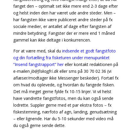
fanget den – optimalt set ikke mere end 2-3 dage efter
og helst inden den har været ude andre steder. Men –
har fangsten ikke være publiceret andre steder på fx
sociale medier, er antallet af dage efter fangsten af
mindre betydning. Fangster der er mere end 1 måned
gammel kan ikke deltage i konkurrencen.
For at være med, skal du
indsende et godt fangstfoto
og din fortælling fra fisketuren under menupunktet
”Insend fangstrapport” her
eller kontakt redaktionen på
e-mailen
jb@fiskogfri.dk
eller sms på 30 70 02 36 (vi
aflæser/modtager ikke Messenger beskeder). Fortæl fx
om hvad du oplevede, og hvordan du fangede fisken.
Det må meget gerne fylde fx 10-15 linjer. Vi vil helst
have vandrette fangstfotos, men du kan også sende
lodrette. Suppler gerne med et par ekstra fotos – fx
fiskestemning, nærfoto af agn, landing, genudsætning
– eller lignende. Har du 5-10 sekunder med video må
du også gerne sende dette.