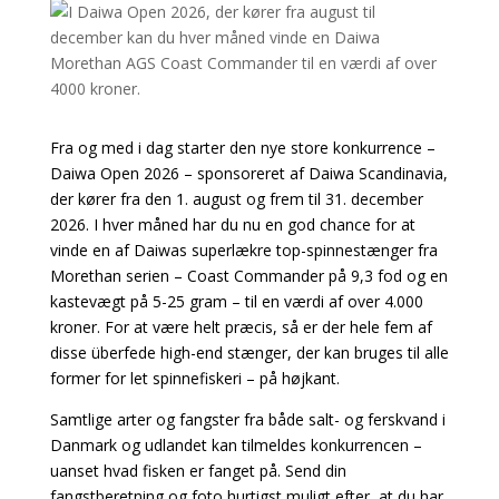
Fra og med i dag starter den nye store konkurrence –
Daiwa Open 2026 – sponsoreret af Daiwa Scandinavia,
der kører fra den 1. august og frem til 31. december
2026. I hver måned har du nu en god chance for at
vinde en af Daiwas superlækre top-spinnestænger fra
Morethan serien – Coast Commander på 9,3 fod og en
kastevægt på 5-25 gram – til en værdi af over 4.000
kroner. For at være helt præcis, så er der hele fem af
disse überfede high-end stænger, der kan bruges til alle
former for let spinnefiskeri – på højkant.
Samtlige arter og fangster fra både salt- og ferskvand i
Danmark og udlandet kan tilmeldes konkurrencen –
uanset hvad fisken er fanget på. Send din
fangstberetning og foto hurtigst muligt efter, at du har