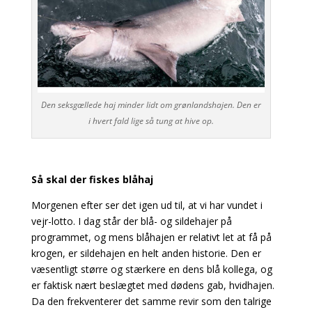
Den seksgællede haj minder lidt om grønlandshajen. Den er
i hvert fald lige så tung at hive op.
Så skal der fiskes blåhaj
Morgenen efter ser det igen ud til, at vi har vundet i
vejr-lotto. I dag står der blå- og sildehajer på
programmet, og mens blåhajen er relativt let at få på
krogen, er sildehajen en helt anden historie. Den er
væsentligt større og stærkere en dens blå kollega, og
er faktisk nært beslægtet med dødens gab, hvidhajen.
Da den frekventerer det samme revir som den talrige