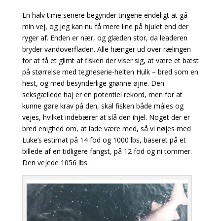
En halv time senere begynder tingene endeligt at gå
min vej, og jeg kan nu få mere line på hjulet
end der
ryger af. Enden er nær, og glæden stor, da leaderen
bryder vandoverfladen. Alle hænger ud over rælingen
for at få et glimt af fisken der viser sig, at være et bæst
på størrelse med tegneserie-helten Hulk – bred som en
hest, og med besynderlige grønne øjne.
Den
seksgællede haj er en potentiel rekord, men for at
kunne gøre krav på den, skal fisken både måles og
vejes,
hvilket indebærer at slå den ihjel. Noget der er
bred enighed om, at lade være med, så vi nøjes med
Luke’s estimat på 14 fod og 1000 lbs, baseret på et
billede af en tidligere fangst, på 12
fod og ni tommer.
Den vejede 1056 lbs.