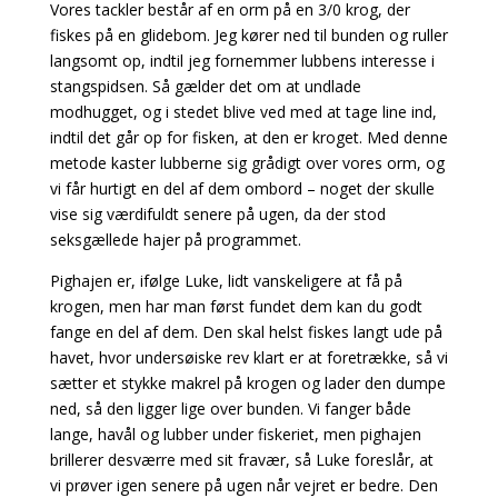
Vores tackler består af en orm på en 3/0 krog, der
fiskes på en glidebom. Jeg kører ned til bunden og ruller
langsomt op, indtil jeg fornemmer lubbens interesse i
stangspidsen. Så gælder det om at undlade
modhugget, og i stedet blive ved med at tage line ind,
indtil det går op for fisken, at den er kroget. Med denne
metode kaster lubberne sig grådigt over vores orm, og
vi får hurtigt en del af dem ombord – noget der skulle
vise sig værdifuldt senere på ugen, da der stod
seksgællede hajer på programmet.
Pighajen er, ifølge Luke, lidt vanskeligere at få på
krogen, men har man først fundet dem kan du godt
fange en del af dem. Den skal helst fiskes langt ude på
havet, hvor undersøiske rev klart er at foretrække, så vi
sætter et stykke makrel på krogen og lader den dumpe
ned, så den ligger lige over bunden. Vi fanger både
lange, havål og lubber under fiskeriet, men pighajen
brillerer desværre med sit fravær, så Luke foreslår, at
vi prøver igen senere på ugen når vejret er bedre.
Den