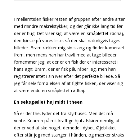
I mellemtiden fisker resten af gruppen efter andre arter
med mindre makrelstykker, og der går ikke lang tid før
der er hug. Det viser sig, at være en småplettet rødhaj,
den første på vores liste, så der skal naturligvis tages
billeder.
Bram rækker mig sin stang og finder kameraet
frem, men mens han har travlt med at tage billeder
fornemmer jeg, at der er en fisk der er interesseret i
hans agn: Bram, der er fisk på!, råber jeg, men han
registrerer intet i sin iver efter det perfekte billede. Så
jeg får selv fornøjelsen af at fighte fisken, der viser sig
at være endu en småplettet rødhaj.
En seksgællet haj midt i theen
Så er der the, lyder det fra styrhuset. Men det må
vente. Knarren på mit kraftige hjul afslører nemlig, at
der er ved at ske noget, dernede i dybet. Øjeblikket
efter står jeg med stangen i hånden, og mærker straks