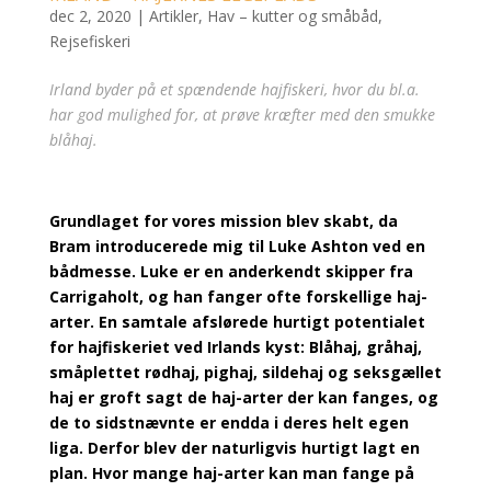
dec 2, 2020
|
Artikler
,
Hav – kutter og småbåd
,
Rejsefiskeri
Irland byder på et spændende hajfiskeri, hvor du bl.a.
har god mulighed for, at prøve kræfter med den smukke
blåhaj.
Grundlaget for vores mission blev skabt, da
Bram introducerede mig til Luke Ashton ved en
bådmesse. Luke er en anderkendt skipper fra
Carrigaholt, og han fanger ofte forskellige haj-
arter. En samtale afslørede hurtigt potentialet
for hajfiskeriet ved Irlands kyst: Blåhaj, gråhaj,
småplettet rødhaj, pighaj, sildehaj og seksgællet
haj er groft sagt de haj-arter der kan fanges, og
de to sidstnævnte er endda i deres helt egen
liga. Derfor blev der naturligvis hurtigt lagt en
plan. Hvor mange haj-arter kan man fange på