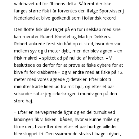
vadehavet ud for Rhinens delta. Såfremt der ikke
fanges større fisk i år forventes den ifølge Sportvisserij
Nederland at blive godkendt som Hollandsk rekord.
Den flotte fisk blev taget på en tur i selskab med sine
kammerater Robert Kneefel og Martijn Dekkers.
Robert ankrede først sin båd op et sted, hvor den var
mellem syv og ti meter dybt, men der blev agnen – en
frisk makrel – splittet ad på nul tid af krabber. – Vi
besluttede os derfor for at prøve at fiske dybere for at
blive fri for krabberne – og vi endte med at fiske på 12
meter med vores agnede glidetakler. Efter blot ti
minutter kørte linen ud fra mit hjul, og efter et par
sekunder satte jeg cirkelkrogen i mundvigen på den
store haj.
– Efter en nervepirrende fight og en del tumult ved
landingen fik vi fisken i båden, hvor vi kunne måle og
filme den, hvorefter den efter et par hurtige billeder
blev sluppet fri. Den svømmede straks tilbage i dybet,