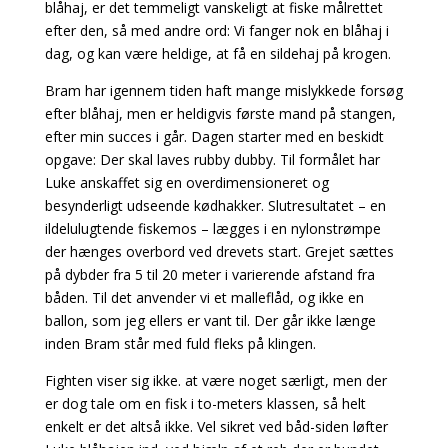
blåhaj, er
det temmeligt vanskeligt at fiske målrettet
efter den, så med andre ord: Vi fanger nok en blåhaj i
dag, og kan være heldige, at få en sildehaj på krogen.
Bram har igennem tiden haft mange mislykkede forsøg
efter blåhaj, men er heldigvis første mand på stangen,
efter min succes i går. Dagen starter med en beskidt
opgave: Der skal laves rubby dubby.
Til formålet har
Luke anskaffet sig en overdimensioneret og
besynderligt udseende kødhakker.
Slutresultatet – en
ildelulugtende fiskemos – lægges i en nylonstrømpe
der hænges overbord
ved drevets start. Grejet sættes
på dybder fra 5 til 20 meter i varierende afstand fra
båden. Til det anvender vi et malleflåd, og ikke en
ballon, som jeg ellers er vant til. Der går ikke længe
inden Bram står med fuld fleks på klingen.
Fighten viser sig ikke. at være noget særligt, men der
er dog tale om en fisk i to-meters klassen, så
helt
enkelt er det altså ikke. Vel sikret ved båd-siden løfter