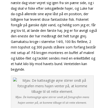
næste dag viser vejret sig igen fra sin pæne side, og i
dag skal vi fiske efter seksgællede hajer, og Luke har
da også allerede sine øjne låst på en position, der
tidligere har leveret disse fantastiske fisk.
Fiskeriet
foregår på ganske dybt vand, og heldig som jeg er, får
jeg
lov til, at lande den første haj. Jeg er for øvrigt også
den eneste der har medbragt det helt tunge grej.
Gamakatsu kroge i størrelse 14/0, 100 lbs fletline, 2
mm topshot og 300 punds stålvire som forfang består
mit setup af. På krogen monteres en buffet af makrel
og lubbe-filet og tacklet sendes med en enkeltbillet og
et halvt kilo bly mod havets bund. Ventetiden kan
begynde.
Mjav. De katteagtige øjne stirrer ondt på fotografen mens
hajen venter på, at komme tilbage til sit rette element.