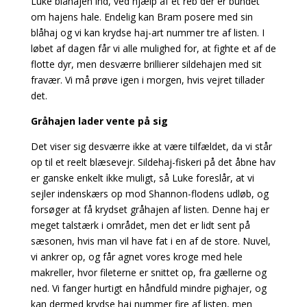
Luke blåhajen ind, ved hjælp af et reb der er bundet
om hajens hale. Endelig kan Bram posere med sin
blåhaj og vi kan krydse haj-art nummer tre af listen.
I
løbet af dagen får vi alle mulighed for, at fighte et af de
flotte dyr, men desværre brillierer sildehajen med sit
fravær. Vi må prøve igen i morgen, hvis vejret tillader
det.
Gråhajen lader vente på sig
Det viser sig desværre ikke at være tilfældet, da vi står
op til et reelt blæsevejr. Sildehaj-fiskeri på
det åbne hav
er ganske enkelt ikke muligt, så Luke foreslår, at vi
sejler indenskærs op mod Shannon-flodens udløb, og
forsøger at få krydset gråhajen af listen. Denne haj er
meget talstærk i området, men det er lidt sent på
sæsonen, hvis man vil have fat i en af de store.
Nuvel,
vi ankrer op, og får agnet vores kroge med hele
makreller, hvor fileterne er snittet op, fra gællerne og
ned. Vi fanger hurtigt en håndfuld mindre pighajer, og
kan dermed krydse haj nummer fire af listen, men