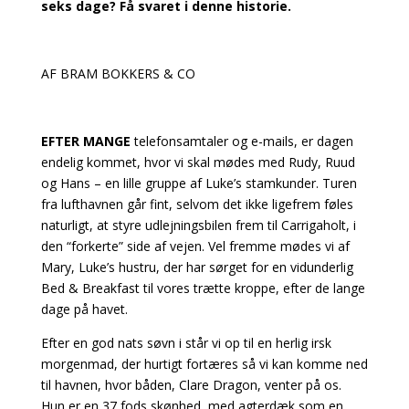
seks dage? Få svaret i denne historie.
AF BRAM BOKKERS & CO
EFTER MANGE
telefonsamtaler og e-mails, er dagen
endelig kommet, hvor vi skal mødes med Rudy, Ruud
og Hans – en lille gruppe af Luke’s stamkunder. Turen
fra lufthavnen går fint, selvom det ikke ligefrem føles
naturligt, at styre udlejningsbilen frem til Carrigaholt, i
den “forkerte” side af vejen. Vel fremme mødes vi af
Mary, Luke’s hustru, der har sørget for en vidunderlig
Bed & Breakfast til vores trætte kroppe, efter de lange
dage på havet.
Efter en god nats søvn i står vi op til en herlig irsk
morgenmad, der hurtigt fortæres så vi kan komme ned
til havnen, hvor båden, Clare Dragon, venter på os.
Hun er en 37 fods skønhed, med agterdæk som en