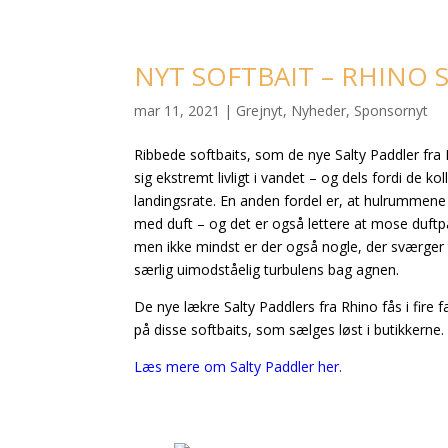
NYT SOFTBAIT – RHINO 
mar 11, 2021
|
Grejnyt
,
Nyheder
,
Sponsornyt
Ribbede softbaits, som de nye Salty Paddler fra 
sig ekstremt livligt i vandet – og dels fordi de k
landingsrate. En anden fordel er, at hulrummene 
med duft – og det er også lettere at mose duftpas
men ikke mindst er der også nogle, der sværger t
særlig uimodståelig turbulens bag agnen.
De nye lækre Salty Paddlers fra Rhino fås i fire 
på disse softbaits, som sælges løst i butikkerne.
Læs mere om Salty Paddler her.