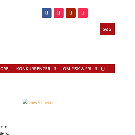
EGREJ
KONKURRENCER
OM FISK & FRI
rerer
lers.