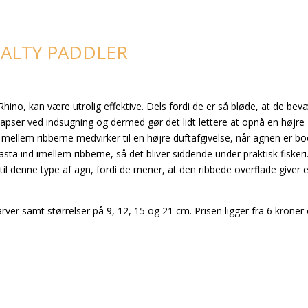
SALTY PADDLER
Rhino, kan være utrolig effektive. Dels fordi de er så bløde, at de be
ollapser ved indsugning og dermed gør det lidt lettere at opnå en højre
mellem ribberne medvirker til en højre duftafgivelse, når agnen er bo
ta ind imellem ribberne, så det bliver siddende under praktisk fiskeri.
il denne type af agn, fordi de mener, at den ribbede overflade giver 
farver samt størrelser på 9, 12, 15 og 21 cm. Prisen ligger fra 6 kroner