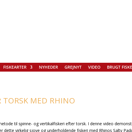
FISKEARTER
NYHEDER
GREJNYT
VIDEO
BRUGT FISK
ER TORSK MED RHINO
metode til spinne- og vertikalfiskeri efter torsk. I denne video demonst
 dette virkelig sjove og underholdende fiskeri med Rhinos Salty Padd