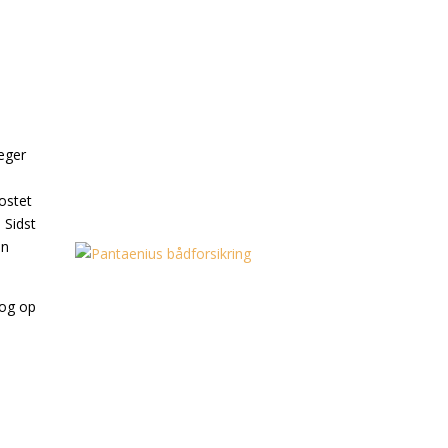
væger
ostet
 Sidst
en
 og op