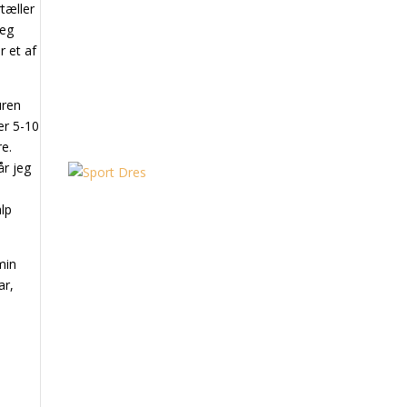
rtæller
jeg
r et af
uren
er 5-10
re.
år jeg
alp
min
ar,