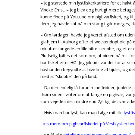
– Jeg startede min lystfiskerkarriere for et halvt
Vibeke Ernst. – Jeg blev dog hurtigt mere betaget
kunne finde på Youtube om pighvarfiskeri, og til ju
dem jeg havde sat på min stang i går morges, da 
– Om lørdagen havde jeg været afsted om uden he
gik hjem til Aalborg efter et weekendophold på 
minutter fangede en lille bitte skrubbe, og efte
Pludselig føltes det som om, at pirken på mit for
har fisket efter HØ. Jeg gik ud i vandet for at se
havbunden begyndte at hive line af hjulet, og det
med at “skubbe” den på land.
– Da den endelig lå foran mine fødder, jublede j
drøm siden i vinter om at fange en pighvar, var 
som vejede intet mindre end 2,6 kg, det var virke
– Hvis man har lyst, kan man følge mit lille
lystfi
Læs mere om pighvarfiskeriet på Vestkysten her
– og få alle
detaljerne om pighvarfiskeri med GU