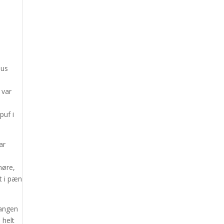
aus
 var
puf i
ar
møre,
t i pæn
tangen
 helt