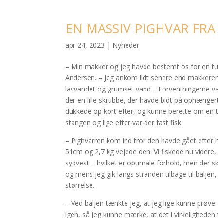
EN MASSIV PIGHVAR FRA
apr 24, 2023
|
Nyheder
– Min makker og jeg havde bestemt os for en tur 
Andersen. – Jeg ankom lidt senere end makkeren, 
lavvandet og grumset vand… Forventningerne var 
der en lille skrubbe, der havde bidt på ophænge
dukkede op kort efter, og kunne berette om en ta
stangen og lige efter var der fast fisk.
– Pighvarren kom ind tror den havde gået efter ho
51cm og 2,7 kg vejede den. Vi fiskede nu videre, 
sydvest – hvilket er optimale forhold, men der sk
og mens jeg gik langs stranden tilbage til baljen
størrelse.
– Ved baljen tænkte jeg, at jeg lige kunne prøve 
igen, så jeg kunne mærke, at det i virkeligheden