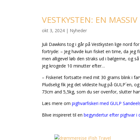
VESTKYSTEN: EN MASSIV
okt 3, 2024
|
Nyheder
Juli Dawkins tog i går på Vestkysten lige nord for
fortryde:
– Jeg havde kun fisket en time, da jeg f
men alligevel løb den straks ud i bølgerne, og s
jeg krogede 10 minutter efter…
– Fiskeriet fortsatte med mit 30 grams blink i f
Pludselig fik jeg det vildeste hug på GULP´en, og
73cm and 5,5kg, som du ser ovenfor, slutter han
Læs mere om
pighvarfiskeri med GULP Sandeels
Blive inspireret til en
begyndertur efter pighvar i