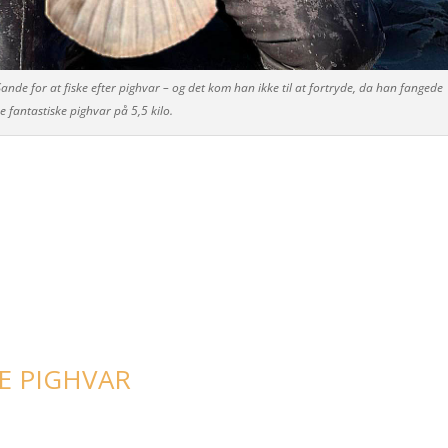
Sande for at fiske efter pighvar – og det kom han ikke til at fortryde, da han fangede
 fantastiske pighvar på 5,5 kilo.
E PIGHVAR