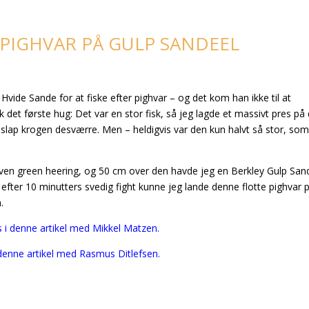
 PIGHVAR PÅ GULP SANDEEL
 Hvide Sande for at fiske efter pighvar – og det kom han ikke til at
ik det første hug: Det var en stor fisk, så jeg lagde et massivt pres på
å slap krogen desværre. Men – heldigvis var den kun halvt så stor, so
arven green heering, og 50 cm over den havde jeg en Berkley Gulp San
 efter 10 minutters svedig fight kunne jeg lande denne flotte pighvar 
.
 i denne artikel med Mikkel Matzen.
 denne artikel med Rasmus Ditlefsen.