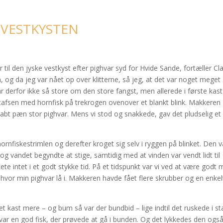
 VESTKYSTEN
til den jyske vestkyst efter pighvar syd for Hvide Sande, fortæller Cl
og da jeg var nået op over klitterne, så jeg, at det var noget meget
derfor ikke så store om den store fangst, men allerede i første kast
rtafsen med hornfisk på trekrogen ovenover et blankt blink. Makkeren
bt pæn stor pighvar. Mens vi stod og snakkede, gav det pludselig et 
rnfiskestrimlen og derefter kroget sig selv i ryggen på blinket. Den v
og vandet begyndte at stige, samtidig med at vinden var vendt lidt til
ete intet i et godt stykke tid. På et tidspunkt var vi ved at være godt 
, hvor min pighvar lå i. Makkeren havde fået flere skrubber og en enkel
et kast mere – og bum så var der bundbid – lige indtil det ruskede i s
 var en god fisk, der prøvede at gå i bunden. Og det lykkedes den også