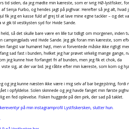
 års tid siden, da jeg mødte min kæreste, som er ivrig HØ-lystfisker, fo
 af Senja Furbo, og hendes jagt på pighvar. Herefter så jeg alt, hvad 
l fik jeg en kasse fuld af grej til at lave mine egne tackler – og det va
vi gik til vestkysten syd for Hvide Sande.
ld, så det skulle bare være en lille tur tidligt om morgenen, inden t
en campingplads ved Hvide Sande. Jeg gik foran min kæreste, som eft
r den fangst var humøret højt, men vi forventede måske ikke rigtigt me
fang sad fast i bunden, hvilket jeg har prøvet virkelig mange gange, n
, om jeg kunne hive forfanget fri af bunden, men jeg fik et chok, da
 viste sig, at der var bid. Jeg råbte efter min kæreste, som kom og hj
eg og jeg kunne næsten ikke være i mig selv af bar begejstring, fordi 
gået i opfyldelse. Solen skinnede og jeg havde fanget min første pighv
lig en fed oplevelse. Fisken huggede på den pirk, der sad på taklet.
skereventyr på min instagramprofil Lystfiskersken, slutter hun.
.
LP på Vestkysten her.