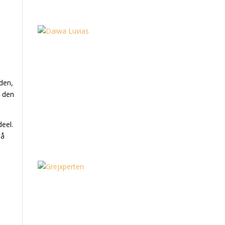
 den,
m den
deel.
på