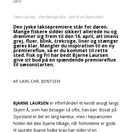
Skjern Spring – Den færdige flue – klar til en Skjern-laks!
Den jyske laksepremiere står for døren.
Mange fiskere sidder sikkert allerede nu og
drømmer sig frem til den 16. april, alt imens
grej, fluer, blink, trekroge, liner og stænger
gøres klar. Mangler du inspiration til en ny
premiereflue, så er du kommet til rette
sted. Fisk og Fri har bedt Bjarne Laursen
give sit bud på en spændende premiereflue
til sæsonstarten.
AF LARS CHR. BENTSEN
BJARNE LAURSEN
er efterhånden et kendt ansigt langs
Skjern Å, som han besøger så ofte, han kan. Bosat på
Djursland er det en lang køretur, men i højsæsonen
holder det ikke Bjarne tilbage, når forholdene er gode.
Vi spurgte Bjarne hvilke krav han stiller til en