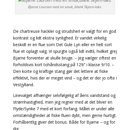
Bjarne Laursen med en smuk, blank Skjern-laks.
De chartreuse hackler og strudsherl er valgt for en god
kontrast og lidt ekstra synlighed. Er vandet virkelig
beskidt er en flue som Det Gule Lyn eller en helt sort
flue et oplagt valg. Vi spurgte også lidt indtil, hvilket grej
Bjarne forventer at skulle bruge. – Jeg vælger oftest en
forholdsvis kort tohåndsstang på 12’6” i klasse 9/10. –
Den korte og kraftige stang gør det lettere at fiske
effektivt, hvis der er meget vind – og det er der jo ofte i
Vestjylland.
Linevalget afhænger selvfølgelig af åens vandstand og
strømhastighed, men jeg regner med at det bliver en
Flyde/Synke 7 med et kort forfang. Målet er under alle
omstændigheder at fiske fluen dybt, men gerne hurtigt.
Forhåbentlig giver det bonus. Både for Bjarne – og for
dig.