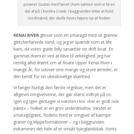
poserer Gustav med farvet chum salmon som vi fik en
del af på Chunilna Creek. I baggrunden letter et hold
nordmænd, der skulle flyves højere op af floden.
KENAI RIVER
glinser som en smaragd med sit grønne
gletcherfarvede vand, og jeg er spændt som et lille
barn, da vores guide Billy søsætter sin drift boat. En
gammel drøm er ved at blive til virkelighed. Jeg har
nemlig altid drømt om at floate Upper Kenai River i
mange år, for udover sine mange og store ørreder, er
den kendt for sin ubeskrivelige skønhed.
Vi fanger hurtigt den første regnbue, men det er
alligevel omgivelserne, der gør størst indtryk på os.
Igen og igen gentager vi næsten i kor »her er godt nok
pænt« – hvilket er en grov underdrivelse. Vandet er
smaragdgrønt, flodens bred er omgivet af kæmpe
graner og klippeformationer – og i baggrunden
indrammes det hele af et smukt bjerglandskab. Vores