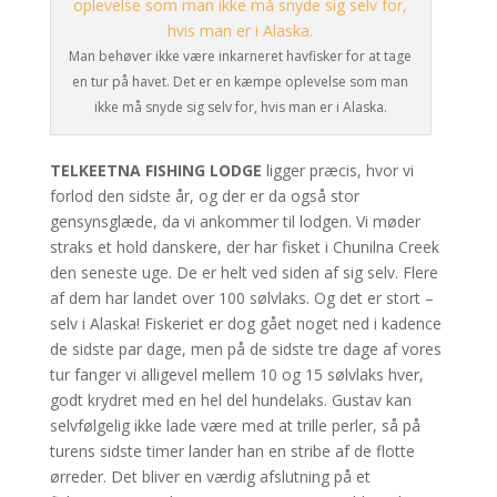
Man behøver ikke være inkarneret havfisker for at tage
en tur på havet. Det er en kæmpe oplevelse som man
ikke må snyde sig selv for, hvis man er i Alaska.
TELKEETNA FISHING LODGE
ligger præcis, hvor vi
forlod den sidste år, og der er da også stor
gensynsglæde, da vi ankommer til lodgen. Vi møder
straks et hold danskere, der har fisket i Chunilna Creek
den seneste uge. De er helt ved siden af sig selv. Flere
af dem har landet over 100 sølvlaks. Og det er stort –
selv i Alaska! Fiskeriet er dog gået noget ned i kadence
de sidste par dage, men på de sidste tre dage af vores
tur fanger vi alligevel mellem 10 og 15 sølvlaks hver,
godt krydret med en hel del hundelaks. Gustav kan
selvfølgelig ikke lade være med at trille perler, så på
turens sidste timer lander han en stribe af de flotte
ørreder. Det bliver en værdig afslutning på et