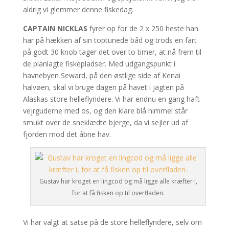
aldrig vi glemmer denne fiskedag.
CAPTAIN NICKLAS
fyrer op for de 2 x 250 heste han
har på hækken af sin toptunede båd og trods en fart
på godt 30 knob tager det over to timer, at nå frem til
de planlagte fiskepladser. Med udgangspunkt i
havnebyen Seward, på den østlige side af Kenai
halvøen, skal vi bruge dagen på havet i jagten på
Alaskas store helleflyndere. Vi har endnu en gang haft
vejrguderne med os, og den klare blå himmel står
smukt over de sneklædte bjerge, da vi sejler ud af
fjorden mod det åbne hav.
Gustav har kroget en lingcod og må ligge alle kræfter i,
for at få fisken op til overfladen.
Vi har valgt at satse på de store helleflyndere, selv om