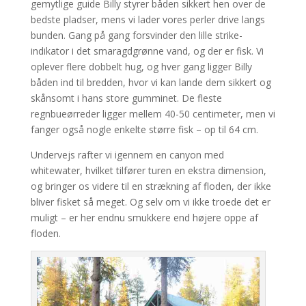
gemytlige guide Billy styrer båden sikkert hen over de
bedste pladser, mens vi lader vores perler drive langs
bunden. Gang på gang forsvinder den lille strike-
indikator i det smaragdgrønne vand, og der er fisk. Vi
oplever flere dobbelt hug, og hver gang ligger Billy
båden ind til bredden, hvor vi kan lande dem sikkert og
skånsomt i hans store gumminet. De fleste
regnbueørreder ligger mellem 40-50 centimeter, men vi
fanger også nogle enkelte større fisk – op til 64 cm.
Undervejs rafter vi igennem en canyon med
whitewater, hvilket tilfører turen en ekstra dimension,
og bringer os videre til en strækning af floden, der ikke
bliver fisket så meget. Og selv om vi ikke troede det er
muligt – er her endnu smukkere end højere oppe af
floden.