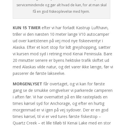
service­mindende og gør alt hvad de kan, for at man skal
få en god fiske­oplevelse med hjem.
KUN 15 TIMER
efter vi har forladt Kastrup Lufthavn,
triller vi den næsten 10 meter lange V10 autocamper
ud over kantstenen på vej mod nye fiskeeventyr i
Alaska. Efter et kort stop for lidt grejshopping, sætter
vi kursen mod syd i retning mod Kenai Peninsula. Bare
20 minutter senere er byens hektiske trafik skiftet ud
med Alaskas vilde natur, og det varer ikke længe, før vi
passerer de første lakseelve.
MORGENLYSET
får overtaget, og vi kan for første
gang se de smukke omgivelser vi parkerede camperen
i aften før. Vi har overnattet på en lille rasteplads en
times kørsel syd for Anchorage, og efter en hurtig
morgenmad er vi igen på vej sydover. Der er en god
times kørsel, til vi er ved tures første fiskestop –
Quartz Creek – et lille tilløb til Kenai Lake med en stor