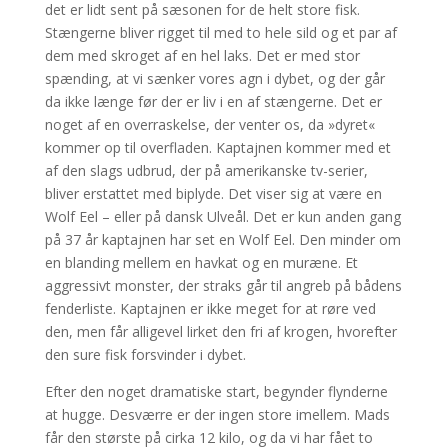
det er lidt sent på sæsonen for de helt store fisk.
Stængerne bliver rigget til med to hele sild og et par af
dem med skroget af en hel laks. Det er med stor
spænding, at vi sænker vores agn i dybet, og der går
da ikke længe før der er liv i en af stængerne. Det er
noget af en overraskelse, der venter os, da »dyret«
kommer op til overfladen. Kaptajnen kommer med et
af den slags udbrud, der på amerikanske tv-serier,
bliver erstattet med bip­lyde. Det viser sig at være en
Wolf Eel – eller på dansk Ulveål. Det er kun anden gang
på 37 år kaptaj­nen har set en Wolf Eel. Den minder om
en blanding mellem en havkat og en muræne. Et
aggressivt monster, der straks går til angreb på bådens
fender­liste. Kaptajnen er ikke meget for at røre ved
den, men får alligevel lirket den fri af krogen, hvorefter
den sure fisk forsvinder i dybet.
Efter den noget dramatiske start, begynder flynderne
at hug­ge. Desværre er der ingen store imellem. Mads
får den største på cirka 12 kilo, og da vi har fået to