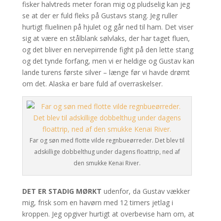
fisker halvtreds meter foran mig og pludselig kan jeg
se at der er fuld fleks på Gustavs stang. Jeg ruller
hurtigt fluelinen på hjulet og går ned til ham. Det viser
sig at være en stålblank sølvlaks, der har taget fluen,
og det bliver en nervepirrende fight på den lette stang
og det tynde forfang, men vi er heldige og Gustav kan
lande turens første silver – længe før vi havde drømt
om det. Alaska er bare fuld af overraskelser.
Far og søn med flotte vilde regnbueørreder. Det blev til
adskillige dobbelthug under dagens floattrip, ned af
den smukke Kenai River.
DET ER STADIG MØRKT
udenfor, da Gustav vækker
mig, frisk som en havørn med 12 timers jetlag i
kroppen. Jeg opgiver hurtigt at overbevise ham om, at