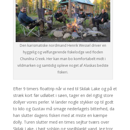
Den karismatiske nordmand Henrik Wessel driver en
hyggelig og velfungerende fiskelodge ved floden
Chunilna Creek. Her kan man bo komfortabelt midt i
vildmarken og samtidig opleve noget af Alaskas bedste
fiskeri.
Efter 9 timers floattrip når vi ned til Skilak Lake og på et
stræk kort før udløbet i søen, tager en del rigtig store
dollyer vores perler. Vi lander nogle stykker op til godt
to kilo og Gustav må smage nederlagets bitterhed, da
han slutter dagens fiskeri med at miste en kæmpe
dolly. Turen slutter med en times sejltur tværs over
Skilak Lake, i højt solskin og spejlblankt vand. Jeg tror