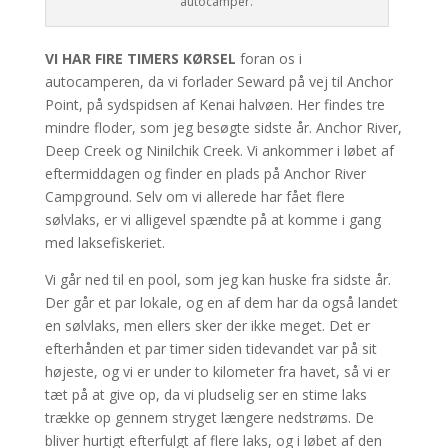
autocamper.
VI HAR FIRE TIMERS KØRSEL
foran os i
autocamperen, da vi forlader Seward på vej til Anchor
Point, på sydspidsen af Kenai halvøen. Her findes tre
mindre floder, som jeg besøgte sidste år. Anchor River,
Deep Creek og Ninilchik Creek. Vi ankommer i løbet af
eftermiddagen og finder en plads på Anchor River
Campground. Selv om vi allerede har fået flere
sølvlaks, er vi alligevel spændte på at komme i gang
med laksefiskeriet.
Vi går ned til en pool, som jeg kan huske fra sidste år.
Der går et par lokale, og en af dem har da også landet
en sølvlaks, men ellers sker der ikke meget. Det er
efterhånden et par timer siden tidevandet var på sit
højeste, og vi er under to kilometer fra havet, så vi er
tæt på at give op, da vi pludselig ser en stime laks
trække op gennem stryget længere nedstrøms. De
bliver hurtigt efterfulgt af flere laks, og i løbet af den