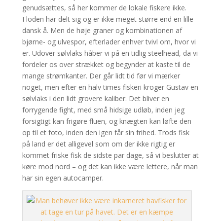
genudsættes, så her kommer de lokale fiskere ikke.
Floden har delt sig og er ikke meget større end en lille
dansk å. Men de høje graner og kombinationen af
bjørne- og ulvespor, efterlader enhver tvivl om, hvor vi
er. Udover sølvlaks håber vi på en tidlig steelhead, da vi
fordeler os over strækket og begynder at kaste til de
mange strømkanter. Der går lidt tid før vi mærker
noget, men efter en halv times fiskeri kroger Gustav en
sølvlaks i den lidt grovere kaliber. Det bliver en
forrygende fight, med små hidsige udløb, inden jeg
forsigtigt kan frigøre fluen, og knægten kan løfte den
op til et foto, inden den igen får sin frihed. Trods fisk
på land er det alligevel som om der ikke rigtig er
kommet friske fisk de sidste par dage, så vi beslutter at
køre mod nord – og det kan ikke være lettere, når man
har sin egen autocamper.