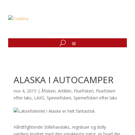
ALASKA I AUTOCAMPER
nov 4, 2015
|
Åfiskeri
,
Artikler
,
Fluefiskeri
,
Fluefiskeri
efter laks
,
LAKS
,
Spinnefiskeri
,
Spinnefiskeri efter laks
Hårdtfightende Stillehavslaks, regnbuer og dolly
vardens krydret med den smukkeste natur, er hvad der