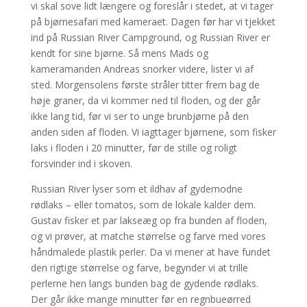
vi skal sove lidt længere og foreslår i stedet, at vi tager
på bjørnesafari med kameraet. Dagen før har vi tjekket
ind på Russian River Camp­ground, og Russian River er
kendt for sine bjørne. Så mens Mads og
kameramanden Andreas snorker videre, lister vi af
sted. Morgensolens første stråler titter frem bag de
høje graner, da vi kommer ned til floden, og der går
ikke lang tid, før vi ser to unge brunbjørne på den
anden siden af floden. Vi iagttager bjørnene, som fisker
laks i floden i 20 minutter, før de stille og roligt
forsvinder ind i skoven.
Russian River lyser som et ildhav af gydemodne
rødlaks – eller tomatos, som de lokale kalder dem.
Gustav fisker et par lakseæg op fra bunden af floden,
og vi prøver, at matche størrelse og farve med vores
håndmalede plastik perler. Da vi mener at have fundet
den rigtige størrelse og farve, begynder vi at trille
perlerne hen langs bunden bag de gydende rødlaks.
Der går ikke mange minutter før en regn­bue­ørred