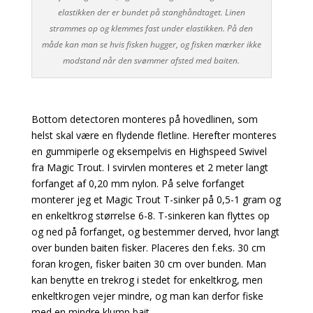
elastikken der er bundet på stanghåndtaget. Linen
strammes op og klemmes fast under elastikken. På den
måde kan man se hvis fisken hugger, og fisken mærker ikke
modstand når den svømmer afsted med baiten.
Bottom detectoren monteres på hovedlinen, som
helst skal være en flydende fletline. Herefter monteres
en gummiperle og eksempelvis en Highspeed Swivel
fra Magic Trout. I svirvlen monteres et 2 meter langt
forfanget af 0,20 mm nylon. På selve forfanget
monterer jeg et Magic Trout T-sinker på 0,5-1 gram og
en enkeltkrog størrelse 6-8. T-sinkeren kan flyttes op
og ned på forfanget, og bestemmer derved, hvor langt
over bunden baiten fisker. Placeres den f.eks. 30 cm
foran krogen, fisker baiten 30 cm over bunden. Man
kan benytte en trekrog i stedet for enkeltkrog, men
enkeltkrogen vejer mindre, og man kan derfor fiske
med en mindre klump bait.