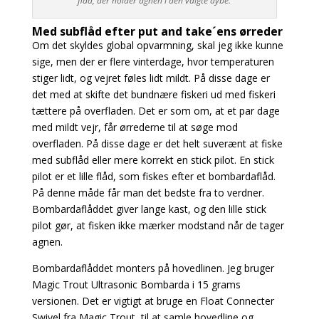
flåd, der holder agnen i den valgte dybe.
Med subflåd efter put and take´ens ørreder
Om det skyldes global opvarmning, skal jeg ikke kunne
sige, men der er flere vinterdage, hvor temperaturen
stiger lidt, og vejret føles lidt mildt. På disse dage er
det med at skifte det bundnære fiskeri ud med fiskeri
tættere på overfladen. Det er som om, at et par dage
med mildt vejr, får ørrederne til at søge mod
overfladen. På disse dage er det helt suverænt at fiske
med subflåd eller mere korrekt en stick pilot. En stick
pilot er et lille flåd, som fiskes efter et bombardaflåd.
På denne måde får man det bedste fra to verdner.
Bombardaflåddet giver lange kast, og den lille stick
pilot gør, at fisken ikke mærker modstand når de tager
agnen.
Bombardaflåddet monters på hovedlinen. Jeg bruger
Magic Trout Ultrasonic Bombarda i 15 grams
versionen. Det er vigtigt at bruge en Float Connecter
Swivel fra Magic Trout, til at samle hovedline og