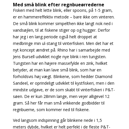
Med små blink efter regnbueørrederne
Fiskeri med helt lette blink, eller spoons, på 1-5 gram,
er en hammereffektiv metode – bare ikke om vinteren.
De små blink kommer simpelthen ikke langt nok ned i
vandsøjlen, til at fiskene stiger op og hugger. Derfor
har jeg i en lang periode også helt droppet at
medbringe min ul-stang til vinterfiskeri. Men det har et
nyt koncept ændret på. Rhino har i samarbejde med
Jens Bursell udviklet nogle nye blink i ren tungsten.
Tungsten har en højere massefylde en zink, hvilket
betyder, at man kan lave små blink, som har en
forholdsvis høj vægt. Blinkene, som hedder Diamond
Sandeel, er oprindeligt udviklet til kystfiskeri, men i den
mindste udgave, er de som skabt til vinterfiskeri i P&T-
søen. De er kun 28mm lange, men vejer alligevel 12
gram. Så her får man små vrikkende godbidder til
regnbuerne, som kommer ned til fiskene.
Ved langsom indspinning går blinkene nede i 1,5
meters dybde, hvilket er helt perfekt i de fleste P&T-