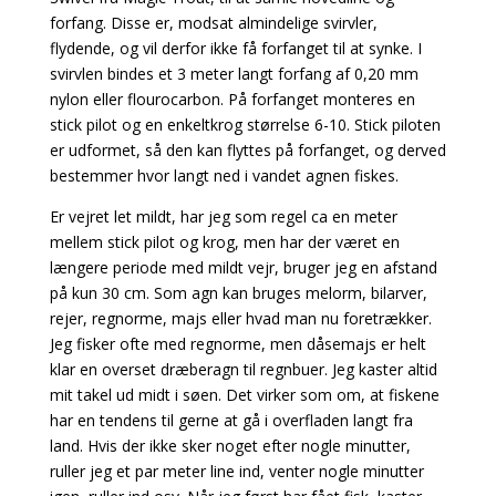
forfang. Disse er, modsat almindelige svirvler,
flydende, og vil derfor ikke få forfanget til at synke. I
svirvlen bindes et 3 meter langt forfang af 0,20 mm
nylon eller flourocarbon. På forfanget monteres en
stick pilot og en enkeltkrog størrelse 6-10. Stick piloten
er udformet, så den kan flyttes på forfanget, og derved
bestemmer hvor langt ned i vandet agnen fiskes.
Er vejret let mildt, har jeg som regel ca en meter
mellem stick pilot og krog, men har der været en
længere periode med mildt vejr, bruger jeg en afstand
på kun 30 cm. Som agn kan bruges melorm, bilarver,
rejer, regnorme, majs eller hvad man nu foretrækker.
Jeg fisker ofte med regnorme, men dåsemajs er helt
klar en overset dræberagn til regnbuer. Jeg kaster altid
mit takel ud midt i søen. Det virker som om, at fiskene
har en tendens til gerne at gå i overfladen langt fra
land. Hvis der ikke sker noget efter nogle minutter,
ruller jeg et par meter line ind, venter nogle minutter