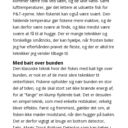
kommer færre folk ved søen, og de lave vand- samt
lufttemperaturer, gør det lettere at udsætte fisk for
P&T-ejerne. Men fiskeriet kan også være svært. Den
faldende temperatur gør fiskene mere inaktive, og de
kan derfor være svære at finde, og ikke mindst være
svære at få til at hugge. Der er mange teknikker og
forskellige småtricks, der kan hjælpe, når frosten bider.
Jeg har efterhånden prøvet de fleste, og der er altid tre
teknikker jeg vender tilbage til.
Med bait over bunden
Den klassiske teknik hvor der fiskes med bait lige over
bunden, er nok en af de mest sikre teknikker til
vinterfiskeri. Fiskene opholder sig nær bunden en stor
del af tiden, og de skal stort set ikke brænde energi af,
for at ”fange” en klump flydende bait. Det er desuden
en simpel teknik, som med enkelte redskaber, virkelig
bliver effektiv. Først og fremmest, gælder det om, at
fisken ikke møder modstand, når den hugger på baiten.
Det er derfor vigtigt at bruge en bottom detector,
f.eks. Magic Trout Bottom Detector som kan købes i