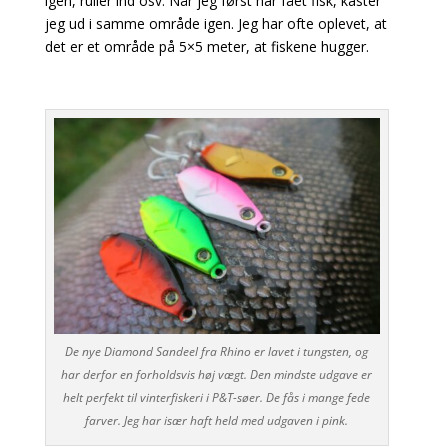
igen, ruller ind osv. Når jeg først har fået fisk, kaster
jeg ud i samme område igen. Jeg har ofte oplevet, at
det er et område på 5×5 meter, at fiskene hugger.
De nye Diamond Sandeel fra Rhino er lavet i tungsten, og
har derfor en forholdsvis høj vægt. Den mindste udgave er
helt perfekt til vinterfiskeri i P&T-søer. De fås i mange fede
farver. Jeg har især haft held med udgaven i pink.