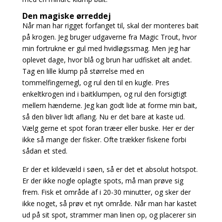
Den magiske ørreddej
Når man har rigget forfanget til, skal der monteres bait
på krogen. Jeg bruger udgaverne fra Magic Trout, hvor
min fortrukne er gul med hvidløgssmag. Men jeg har
oplevet dage, hvor blå og brun har udfisket alt andet.
Tag en lille klump på størrelse med en
tommelfingernegl, og rul den til en kugle. Pres
enkeltkrogen ind i baitklumpen, og rul den forsigtigt
mellem hænderne. Jeg kan godt lide at forme min bait,
så den bliver lidt aflang. Nu er det bare at kaste ud.
Vælg gerne et spot foran træer eller buske. Her er der
ikke så mange der fisker. Ofte trækker fiskene forbi
sådan et sted.
Er der et kildevæld i søen, så er det et absolut hotspot.
Er der ikke nogle oplagte spots, må man prøve sig
frem. Fisk et område af i 20-30 minutter, og sker der
ikke noget, så prøv et nyt område. Når man har kastet
ud på sit spot, strammer man linen op, og placerer sin