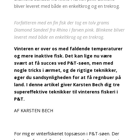
Forfatteren med en fin fisk der tog en tolv grams
Diamond Sandeel fra Rhino i farven pink. Blinkene bliver
leveret med både en enkeltkrog og en trekrog.
Vinteren er over os med faldende temperaturer
og mere inaktive fisk. Det kan lige nu være
svært at få succes ved P&T-søen, men med
nogle tricks i ærmet, og de rigtige teknikker,
øger du sandsynligheden for at få regnbuer på
land. I denne artikel giver Karsten Bech dig tre
supereffektive teknikker til vinterens fiskeri i
P&T.
AF KARSTEN BECH
For mig er vinterfiskeriet topsæson i P&T-søen. Der