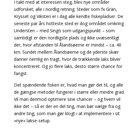
I takt med at interessen steg, blev nye områder
udforsket; alle i nordlig retning. Steder som fx Grän,
Krysset og Viksten er i dag alle kendte fiskepladser. De
seneste par års hotteste sted er dog området omkring
Understen – med Singö som udgangspunkt – som
samtidigt er den nordligste plads og ikke uvæsentligt
der, hvor afstanden til Ålandsøerne er mindst – ca. 40
km. Sundet mellem Ålandsøerne og de yderste skær
danner nemlig en tragt, hvor de trækkende laks bliver
koncentreret. Og jo flere laks, desto større chance for
fangst.
Det spændende fiskeri er, hvad man gør det til, og alle
de gængse metoder fungerer i større eller mindre grad.
Vil man derimod optimere sine chancer – og hvem vil
ikke det – så er der en del ting, man bør vælge fra og
andre ting, som man gør klogt i at implementere i sit
»nye« lakse-setup.