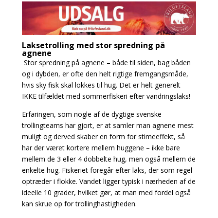
Laksetrolling med stor spredning på
agnene
Stor spredning på agnene – både til siden, bag båden
og i dybden, er ofte den helt rigtige fremgangsmåde,
hvis sky fisk skal lokkes til hug. Det er helt generelt
IKKE tilfældet med sommerfiskeri efter vandringslaks!
Erfaringen, som nogle af de dygtige svenske
trollingteams har gjort, er at samler man agnene mest
muligt og derved skaber en form for stimeeffekt, så
har der været kortere mellem huggene – ikke bare
mellem de 3 eller 4 dobbelte hug, men også mellem de
enkelte hug. Fiskeriet foregår efter laks, der som regel
optræder i flokke. Vandet ligger typisk i nærheden af de
ideelle 10 grader, hvilket gør, at man med fordel også
kan skrue op for trollinghastigheden.