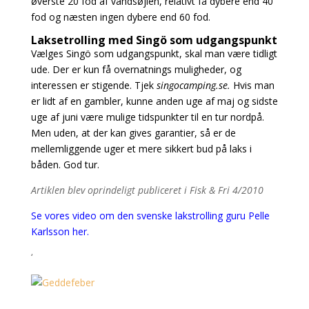
øverste 20 fod af vandsøjlen, relativt få dybere end 40
fod og næsten ingen dybere end 60 fod.
Laksetrolling med Singö som udgangspunkt
Vælges Singö som udgangspunkt, skal man være tidligt
ude. Der er kun få overnatnings muligheder, og
interessen er stigende. Tjek
singocamping.se.
Hvis man
er lidt af en gambler, kunne anden uge af maj og sidste
uge af juni være mulige tidspunkter til en tur nordpå.
Men uden, at der kan gives garantier, så er de
mellemliggende uger et mere sikkert bud på laks i
båden. God tur.
Artiklen blev oprindeligt publiceret i Fisk & Fri 4/2010
Se vores video om den svenske lakstrolling guru Pelle
Karlsson her.
‘