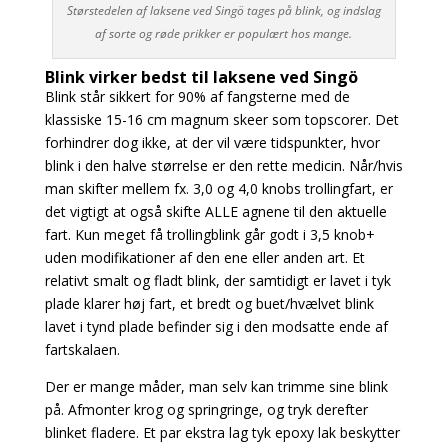
Størstedelen af laksene ved Singö tages på blink, og indslag
af sorte og røde prikker er populært hos mange.
Blink virker bedst til laksene ved Singö
Blink står sikkert for 90% af fangsterne med de
klassiske 15-16 cm magnum skeer som topscorer. Det
forhindrer dog ikke, at der vil være tidspunkter, hvor
blink i den halve størrelse er den rette medicin. Når/hvis
man skifter mellem fx. 3,0 og 4,0 knobs trollingfart, er
det vigtigt at også skifte ALLE agnene til den aktuelle
fart. Kun meget få trollingblink går godt i 3,5 knob+
uden modifikationer af den ene eller anden art. Et
relativt smalt og fladt blink, der samtidigt er lavet i tyk
plade klarer høj fart, et bredt og buet/hvælvet blink
lavet i tynd plade befinder sig i den modsatte ende af
fartskalaen.
Der er mange måder, man selv kan trimme sine blink
på. Afmonter krog og springringe, og tryk derefter
blinket fladere. Et par ekstra lag tyk epoxy lak beskytter