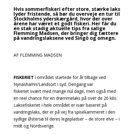
Hvis sommerfiskeri efter store, stærke laks
lyder fristende, så bør du overveje en tur til
Stockholms yderskærgård, hvor der over
årene har været et godt fiskeri. Her får du
en stak stadig aktuelle tips fra salige
Flemming Madsen, der bringer dig tættere
på vandringslaksene ved Singö og omegn.
AF FLEMMING MADSEN
FISKERIET
i området startede for år tilbage ved
Nynäshamn/Landsort i syd. Dengang var
fiskeriet svært med mange nul dage, men også med
en reel chance for en drømmelaks på over de 20 kilo.
Laksefiskeriet i hele området er især baseret på
vandringslaks, der er på vej fra spisekammeret i den
sydlige Østersø til deres legepladser – de store elve – i
midt og Nordsverige.