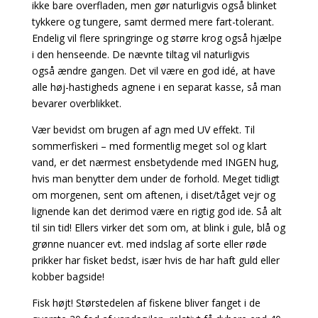
ikke bare overfladen, men gør naturligvis også blinket
tykkere og tungere, samt dermed mere fart-tolerant.
Endelig vil flere springringe og større krog også hjælpe
i den henseende. De nævnte tiltag vil naturligvis
også ændre gangen. Det vil være en god idé, at have
alle høj-hastigheds agnene i en separat kasse, så man
bevarer overblikket.
Vær bevidst om brugen af agn med UV effekt. Til
sommerfiskeri – med formentlig meget sol og klart
vand, er det nærmest ensbetydende med INGEN hug,
hvis man benytter dem under de forhold. Meget tidligt
om morgenen, sent om aftenen, i diset/tåget vejr og
lignende kan det derimod være en rigtig god ide. Så alt
til sin tid! Ellers virker det som om, at blink i gule, blå og
grønne nuancer evt. med indslag af sorte eller røde
prikker har fisket bedst, især hvis de har haft guld eller
kobber bagside!
Fisk højt! Størstedelen af fiskene bliver fanget i de