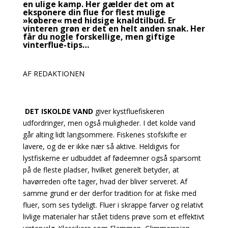
en ulige kamp. Her gælder det om at
eksponere din flue for flest mulige
»købere« med hidsige knaldtilbud. Er
vinteren grøn er det en helt anden snak. Her
får du nogle forskellige, men giftige
vinterflue-tips…
AF REDAKTIONEN
DET ISKOLDE VAND
giver kystfluefiskeren
udfordringer, men også muligheder. I det kolde vand
går
alting lidt langsommere. Fiskenes stofskifte er
lavere, og de er ikke nær så aktive. Heldigvis for
lystfiskerne er udbuddet af fødeemner også sparsomt
på de fleste pladser, hvilket generelt betyder, at
havørreden ofte tager, hvad der bliver serveret. Af
samme grund er der derfor tradition for at fiske med
fluer, som ses tydeligt. Fluer i skrappe farver og relativt
livlige materialer har stået tidens prøve som et effektivt