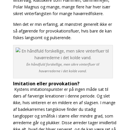
vintervalg. Klassikere som Flammen, Glimmerrejen,
Polar Magnus og mange, mange flere har hver især
sikret vinterfangsten for mange havørredfiskere.
Men det er min erfaring, at mønstret generelt ikke er
så afgørende for provokationsfluer, hvis bare de kan
fiskes langsomt og pulserende.
En håndfuld forskellige, men sikre vinterfluer til
havørrederne i det kolde vand.
Imitation eller provokation?
Kystens imitationspurister er på ingen måde sat til
dørs af farverige kreationer i denne periode. Og slet
ikke, hvis vinteren er en mildere en af slagsen. I mange
af badekarrernes tangskove finder du stadig
tanglopper og småfisk i større eller mindre grad, som
ørrederne går og plukker. Disse ørreder tager imidlertid
ikke alt, hvad der bliver serveret, og de kan være ret så