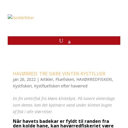
HAVØRRED: TRE SIKRE VINTER-KYSTFLUER
jan 26, 2022
|
Artikler
,
Fluefiskeri
,
HAVØRREDFISKERI
,
Kystfiskeri
,
Kystfluefiskeri efter havørred
En fin vinterfisk fra Møns klintekyst. På lunere vinterdage
som denne, kan det kystnære vand under klinten bugne
af fisk i alle størrelser.
Når havets badekar er fyldt til randen fra
den kolde hane, kan havørredfiskeriet være