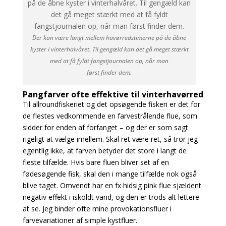
Der kan være langt mellem havørredstimerne på de åbne
kyster i vinterhalvåret. Til gengæld kan det gå meget stærkt
med at få fyldt fangstjournalen op, når man
først finder dem.
Pangfarver ofte effektive til vinterhavørred
Til allroundfiskeriet og det opsøgende fiskeri er det for
de flestes vedkommende en farvestrålende flue, som
sidder for enden af forfanget – og der er som sagt
rigeligt at vælge imellem. Skal ret være ret, så tror jeg
egentlig ikke, at farven betyder det store i langt de
fleste tilfælde. Hvis bare fluen bliver set af en
fødesøgende fisk, skal den i mange tilfælde nok
også
blive taget. Omvendt har en fx hidsig pink flue sjældent
negativ effekt i iskoldt vand, og den er trods alt lettere
at se. Jeg binder ofte mine provokationsfluer i
farvevariationer af simple kystfluer.