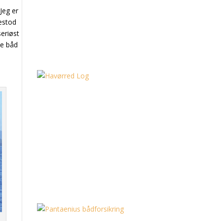
Jeg er
estod
eriøst
ye
båd