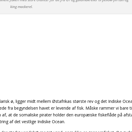
king mackerel.
darisk ø, ligger midt mellem Østafrikas største
rev og det Indiske Oce
rede fra begyndelsen havet er levende af fisk. Måske rammer vi bare t
en af, at de somaliske pirater holder den europæiske fiskeflåde på afst
ring af det vestlige Indiske Ocean.