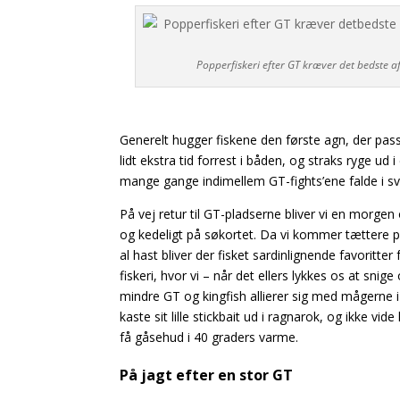
Popperfiskeri efter GT kræver det bedste 
Generelt hugger fiskene den første agn, der pas
lidt ekstra tid forrest i båden, og straks ryge ud
mange gange indimellem GT-fights’ene falde i s
På vej retur til GT-pladserne bliver vi en morg
og kedeligt på søkortet. Da vi kommer tættere på
al hast bliver der fisket sardinlignende
favoritter 
fiskeri, hvor vi – når det ellers lykkes os at sni
mindre GT og kingfish allierer sig med mågerne 
kaste sit lille stickbait ud i ragnarok, og ikke vide
få gåsehud i 40 graders varme.
På jagt efter en stor GT