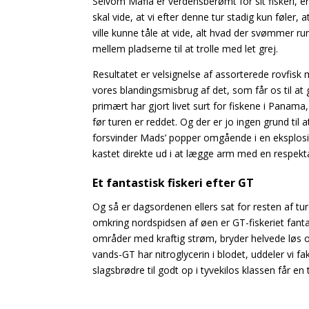
Selvom Mafia er verdensberømt for sit fiskeri, 
skal vide, at vi efter denne tur stadig kun føler, a
ville kunne tåle at vide, alt hvad der svømmer ru
mellem
pladserne til at trolle med let grej.
Resultatet er velsignelse af assorterede rovfisk 
vores blandingsmisbrug af det, som får os til at 
primært har gjort livet surt for fiskene i Panama
før turen er reddet. Og der er jo ingen grund til
forsvinder Mads’ popper omgående i en eksplosion
kastet direkte ud i at lægge arm med en respekta
Et fantastisk fiskeri efter GT
Og så er dagsordenen ellers sat for resten af tu
omkring nordspidsen af øen er GT-fiskeriet fantas
områder med kraftig strøm, bryder helvede løs o
vands-GT har nitroglycerin i blodet, uddeler vi 
slagsbrødre til godt op i tyvekilos klassen får en 