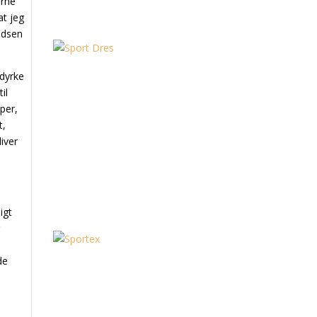
erne
at jeg
ladsen
 dyrke
il
pper,
t,
iver
igt
r
–
de