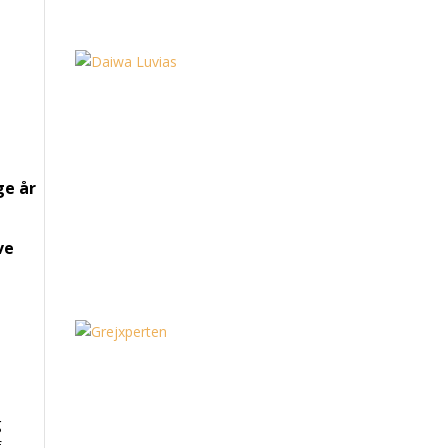
ge år
ve
g
f