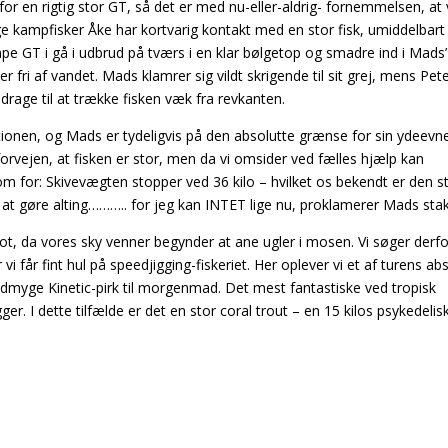
for en rigtig stor GT, så det er med nu-eller-aldrig- fornemmelsen, at 
ige kampfisker Åke har kortvarig kontakt med en stor fisk, umiddelbart
GT i gå i udbrud på tværs i en klar bølgetop og smadre ind i Mads’
 fri af vandet. Mads klamrer sig vildt skrigende til sit grej, mens Pet
drage til at trække fisken væk fra revkanten.
ationen, og Mads er tydeligvis på den absolutte
grænse for sin ydeevne
orvejen, at fisken er stor, men da vi omsider ved fælles hjælp kan
 kom for: Skivevægten stopper ved 36 kilo – hvilket os bekendt er den s
il at gøre alting……….. for jeg kan INTET lige nu, proklamerer Mads sta
pot, da vores sky venner begynder at ane ugler i mosen. Vi søger derf
får fint hul på speedjigging-fiskeriet. Her oplever vi et af turens ab
ydmyge Kinetic-pirk til morgenmad. Det mest fantastiske ved tropisk
er. I dette tilfælde er det en stor coral trout – en 15 kilos psykedelis