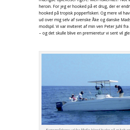
heroin. For jeg er hooked på et drug, der er end
hooked på tropisk popperfiskeri. Og mere vil hav
ud over mig selv af svenske Åke og danske Mad
modspil. Vi var inviteret af min
ven Peter Juhl fra
– og det skulle blive en premieretur vi sent vil g
Kystområderne ud for Mafia Island byder på et helt emin