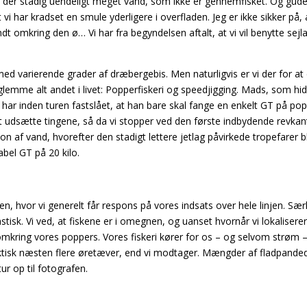
er der stadig uendeligt meget vand, som ikke er gennemfisket. Og gud
t vi har kradset en smule yderligere i overfladen. Jeg er ikke sikker på, 
ndt omkring den ø… Vi har fra begyndelsen aftalt, at vi vil benytte sej
med varierende grader af dræbergebis. Men naturligvis er vi der for at
glemme alt andet i livet: Popperfiskeri og speedjigging. Mads, som hidt
, har inden turen fastslået, at han bare skal fange en enkelt GT på po
 at udsætte tingene, så da vi stopper ved den første indbydende revkan
 af vand, hvorefter den stadigt lettere jetlag påvirkede tropefarer bl
bel GT på 20 kilo.
ren, hvor vi generelt får respons på vores indsats
over hele linjen. Særl
tisk. Vi ved, at fiskene er i omegnen, og uanset hvornår vi lokalisere
mkring vores poppers. Vores fiskeri kører for os – og selvom strøm 
faktisk næsten flere øretæver, end vi modtager.
Mængder af fladpande
tur op til fotografen.