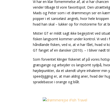
Vi har en klar fornemmelse af, at vi har chancen 
vender tilbage til vore favoritspot. Den utrættel
Mads og Peter som i et drømmesyn ser en kæmpe 
popper i et sanseløst angreb, hvor hele kroppen er
hvad han skal – lukker op for motorerne for at bi
Mister GT er mildt sagt ikke begejstret ved situ
fisken langsomt kommer under kontrol. Vi ved i f
håndlande fisken, ved vi, at vi har fået, hvad vi
GT fanget af en dansker (2010). – I bliver nødt t
Som forventet klinger fiskeriet af på vores hots
græsgange og arbejder os langsomt sydpå, hvor vi 
højdepunkter, da et ukendt uhyre inhalerer min 
speedjigging er, at man aldrig aner, hvad der hugg
spradebasse i orange og blåt.