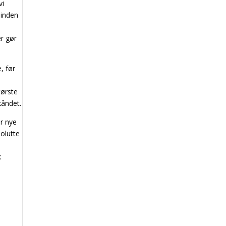
vi
 inden
er gør
, før
tørste
kåndet.
or nye
solutte
k