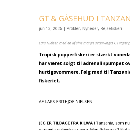
GT & GÅSEHUD I TANZAN
jun 13, 2026
|
Artikler
,
Nyheder
,
Rejsefiskeri
Lars Nielsen med en af sine mange sværvægts GT taget på 
Tropisk popperfiskeri er stærkt vane
har været solgt til adrenalinpumpet o
hurtigsvømmere. Følg med til Tanzania f
fiskeriet.
AF LARS FRITHJOF NIELSEN
JEG ER TILBAGE FRA KILWA
i Tanzania, som nu
mængde oplevelser rigere. Men fiskemæt? Not in 