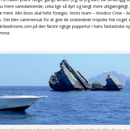
nu mere vanedannende, cirka lige så dyrt og langt mere utilgængeligt. 
e mere. Min dosis skal helst forøges.
Vores team – Voodoo Crew – b
s. Det blev
sammensat for at give de ondsindede tropiske fisk noget s
kilwadreams.com
på den første rigtige poppertur i hans fantastiske n
lemme.
ent fiskeri med store chancer for alt fra GT og guldmakreller til yellow-fin tun og