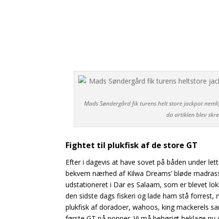
Mads Søndergård fik turens helt store jackpot nemli
da artiklen blev skre
Fightet til plukfisk af de store GT
Efter i dagevis at have sovet på båden under lett
bekvem nærhed af Kilwa Dreams’ bløde madrasser
udstationeret i Dar es Salaam, som er blevet lok
den sidste dags fiskeri og lade
ham stå forrest, n
plukfisk
af doradoer, wahoos, king mackerels samt
første GT på popper. Vi må behørigt beklage nu o