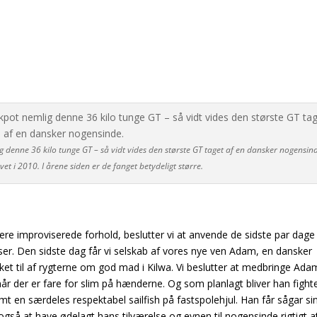
g denne 36 kilo tunge GT – så vidt vides den største GT taget af en dansker nogensin
vet i 2010. I årene siden er de fanget betydeligt større.
ere improviserede forhold, beslutter vi at anvende de sidste par dage 
. Den sidste dag får vi selskab af vores nye ven Adam, en dansker
ket til af rygterne om god mad i Kilwa. Vi beslutter at medbringe Ada
år der er fare for slim på hænderne. Og som planlagt bliver han fightet
 en særdeles respektabel sailfish på fastspolehjul. Han får sågar si
gså at have ødelagt hans tilværelse og evnen til nogensinde rigtigt a