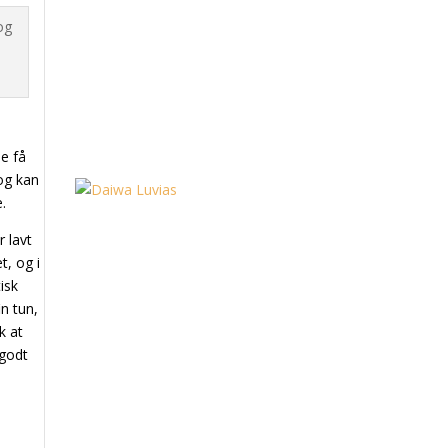
e få
 og kan
.
r lavt
t, og i
isk
in tun,
k at
 godt