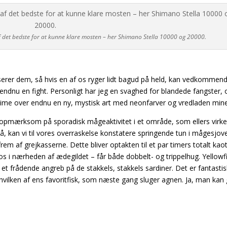
af det bedste for at kunne klare mosten – her Shimano Stella 10000 og 20000.
serer dem, så hvis en af os ryger lidt bagud på held, kan vedkommend
 i endnu en fight. Personligt har jeg en svaghed for blandede fangster,
vime over endnu en ny, mystisk art med neonfarver og vredladen mine
en opmærksom på sporadisk mågeaktivitet i et
område, som ellers virke
, kan vi til vores
overraskelse konstatere springende tun i mågesjove
frem af grejkasserne. Dette bliver optakten til et par timers totalt kaot
ge os i nærheden af ædegildet – får både dobbelt- og trippelhug. Yellowf
i et frådende angreb på de stakkels,
stakkels sardiner. Det er fantastis
 hvilken af
ens favoritfisk, som næste gang sluger agnen. Ja, man kan