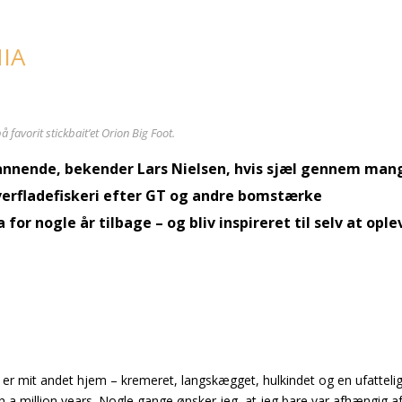
IA
favorit stickbait’et Orion Big Foot.
dannende, bekender Lars Nielsen, hvis sjæl gennem man
verfladefiskeri efter GT og andre bomstærke
or nogle år tilbage – og bliv inspireret til selv at ople
 er mit andet hjem – kremeret, langskægget, hulkindet og en ufatteli
a million years. Nogle gange ønsker jeg, at jeg bare var afhængig a