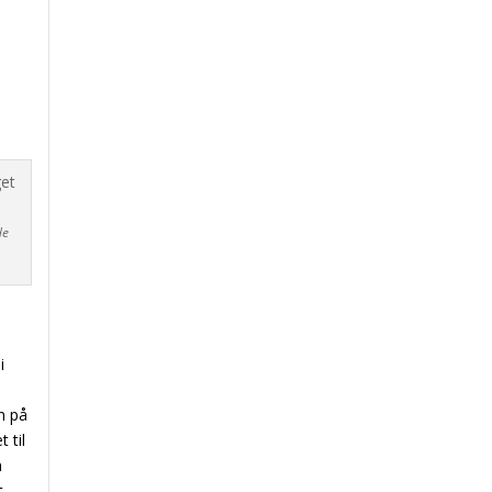
de
i
m på
 til
n
t