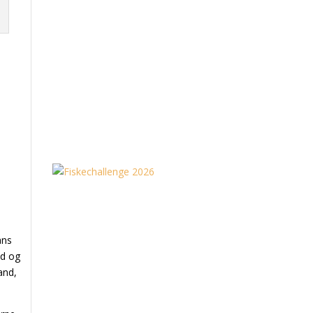
ans
id og
and,