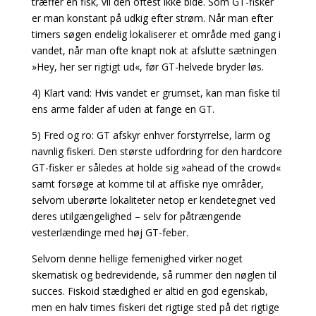
træffer en fisk, vil den oftest ikke bide. Som GT-fisker
er man konstant på udkig efter strøm. Når man efter
timers søgen endelig lokaliserer et område med gang i
vandet, når man ofte knapt nok at afslutte sætningen
»Hey, her ser rigtigt ud«, før GT-helvede bryder løs.
4) Klart vand: Hvis vandet er grumset, kan man fiske til
ens arme falder af uden at fange en GT.
5) Fred og ro: GT afskyr enhver forstyrrelse, larm og
navnlig fiskeri. Den største udfordring for den hardcore
GT-fisker er således at holde sig »ahead of the crowd«
samt forsøge at komme til at affiske nye områder,
selvom uberørte lokaliteter netop er kendetegnet ved
deres utilgængelighed – selv for påtrængende
vesterlændinge med høj GT-feber.
Selvom denne hellige femenighed virker noget
skematisk og bedrevidende, så rummer den
nøglen til
succes. Fiskoid stædighed er altid en god egenskab,
men en halv times fiskeri det rigtige
sted på det rigtige