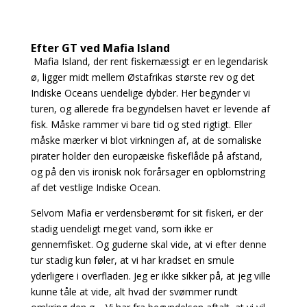
Efter GT ved Mafia Island
Mafia Island, der rent fiskemæssigt er en legendarisk
ø, ligger midt mellem Østafrikas største
rev og det
Indiske Oceans uendelige dybder. Her begynder vi
turen, og allerede fra begyndelsen havet er levende af
fisk. Måske rammer vi bare tid og sted rigtigt. Eller
måske mærker vi blot virkningen af, at de somaliske
pirater holder den europæiske fiskeflåde på afstand,
og på den vis ironisk nok forårsager en opblomstring
af det vestlige Indiske Ocean.
Selvom Mafia er verdensberømt for sit fiskeri, er der
stadig uendeligt meget vand, som ikke er
gennemfisket. Og guderne skal vide, at vi efter denne
tur stadig kun føler, at vi har kradset en smule
yderligere i overfladen. Jeg er ikke sikker på, at jeg ville
kunne tåle at vide, alt hvad der svømmer rundt