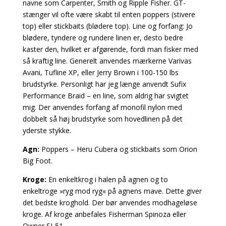
navne som Carpenter, Smith og Ripple Fisher.
GT-
stænger vil ofte være skabt til enten poppers (stivere
top) eller stickbaits (blødere top). Line og
forfang: Jo
blødere, tyndere og rundere linen er, desto bedre
kaster den, hvilket er afgørende, fordi man fisker med
så kraftig line. Generelt anvendes mærkerne Varivas
Avani, Tufline XP, eller Jerry Brown i 100-150 lbs
brudstyrke. Personligt har jeg længe anvendt Sufix
Performance Braid – en line, som aldrig har svigtet
mig. Der anvendes forfang af monofil nylon med
dobbelt så høj brudstyrke som hovedlinen på det
yderste stykke.
Agn:
Poppers – Heru Cubera og
stickbaits som Orion
Big Foot.
Kroge:
En enkeltkrog i halen på agnen og to
enkeltroge »ryg mod ryg« på agnens mave. Dette giver
det bedste kroghold. Der bør anvendes modhageløse
kroge. Af kroge anbefales Fisherman
Spinoza eller
Owner SJ-51.