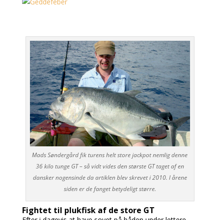
Mads Søndergård fik turens helt store jackpot nemlig denne
36 kilo tunge GT – så vidt vides den største GT taget af en
dansker nogensinde da artiklen blev skrevet i 2010. I årene
siden er de fanget betydeligt større.
Fightet til plukfisk af de store GT
Efter i dagevis at have sovet på båden under lettere