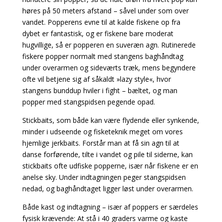
høres på 50 meters afstand – såvel under som over
vandet. Popperens evne til at kalde fiskene op fra
dybet er fantastisk, og er fiskene bare moderat
hugvillige, så er popperen en suveræn agn. Rutinerede
fiskere popper normalt med stangens baghåndtag
under overarmen og sideværts træk, mens begyndere
ofte vil betjene sig af såkaldt »lazy style«, hvor
stangens bunddup hviler i fight – bæltet, og man
popper med stangspidsen pegende opad.
Stickbaits, som både kan være flydende eller synkende,
minder i udseende og fisketeknik meget
om vores
hjemlige jerkbaits. Forstår man at få sin agn til at
danse forførende, tilte i vandet og pile til siderne, kan
stickbaits ofte udfiske popperne, især når fiskene er en
anelse sky. Under indtagningen peger stangspidsen
nedad, og baghåndtaget ligger løst under overarmen.
Både kast og indtagning – især af poppers er særdeles
fysisk krævende: At stå i 40 graders
varme og kaste