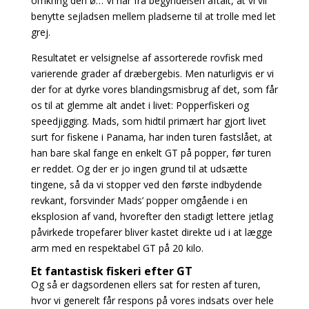
omkring den ø… Vi har fra begyndelsen aftalt, at vi vil
benytte sejladsen mellem
pladserne til at trolle med let
grej.
Resultatet er velsignelse af assorterede rovfisk med
varierende grader af dræbergebis. Men naturligvis er vi
der for at dyrke vores blandingsmisbrug af det, som får
os til at glemme alt andet i livet: Popperfiskeri og
speedjigging. Mads, som hidtil primært har gjort livet
surt for fiskene i Panama, har inden turen fastslået, at
han bare skal fange en enkelt GT på popper, før turen
er reddet. Og der er jo ingen grund til at udsætte
tingene, så da vi stopper ved den første indbydende
revkant, forsvinder Mads’ popper omgående i en
eksplosion af vand, hvorefter den stadigt lettere jetlag
påvirkede tropefarer bliver kastet direkte ud i at lægge
arm med en respektabel GT på 20 kilo.
Et fantastisk fiskeri efter GT
Og så er dagsordenen ellers sat for resten af turen,
hvor vi generelt får respons på vores indsats
over hele