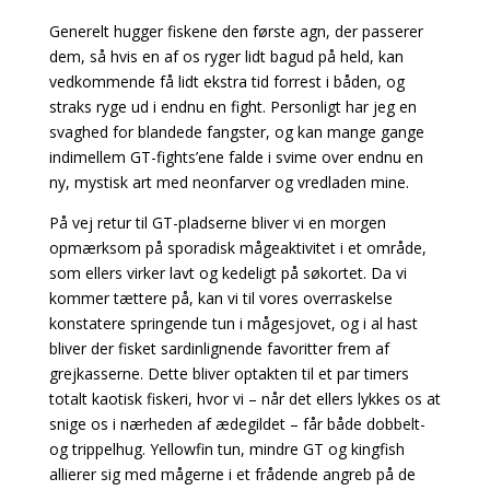
Generelt hugger fiskene den første agn, der passerer
dem, så hvis en af os ryger lidt bagud på held, kan
vedkommende få lidt ekstra tid forrest i båden, og
straks ryge ud i endnu en fight. Personligt har jeg en
svaghed for blandede fangster, og kan mange gange
indimellem GT-fights’ene falde i svime over endnu en
ny, mystisk art med neonfarver og vredladen mine.
På vej retur til GT-pladserne bliver vi en morgen
opmærksom på sporadisk mågeaktivitet i et
område,
som ellers virker lavt og kedeligt på søkortet. Da vi
kommer tættere på, kan vi til vores
overraskelse
konstatere springende tun i mågesjovet, og i al hast
bliver der fisket sardinlignende
favoritter frem af
grejkasserne. Dette bliver optakten til et par timers
totalt kaotisk fiskeri, hvor vi – når det ellers lykkes os at
snige os i nærheden af ædegildet – får både dobbelt-
og trippelhug. Yellowfin tun, mindre GT og kingfish
allierer sig med mågerne i et frådende angreb på de