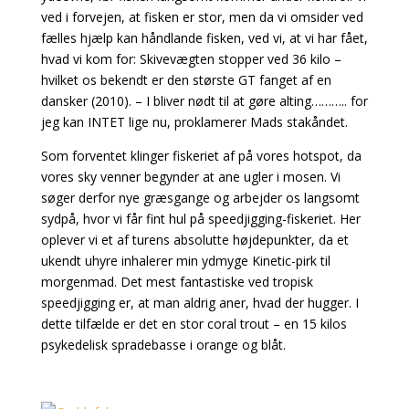
ved i forvejen, at fisken er stor, men da vi omsider ved
fælles hjælp kan håndlande fisken, ved vi, at vi har fået,
hvad vi kom for: Skivevægten stopper ved 36 kilo –
hvilket os bekendt er den største GT fanget af en
dansker (2010). – I bliver nødt til at gøre alting……….. for
jeg kan INTET lige nu, proklamerer Mads stakåndet.
Som forventet klinger fiskeriet af på vores hotspot, da
vores sky venner begynder at ane ugler i mosen. Vi
søger derfor nye græsgange og arbejder os langsomt
sydpå, hvor vi får fint hul på speedjigging-fiskeriet. Her
oplever vi et af turens absolutte højdepunkter, da et
ukendt uhyre inhalerer min ydmyge Kinetic-pirk til
morgenmad. Det mest fantastiske ved tropisk
speedjigging er, at man aldrig aner, hvad der hugger. I
dette tilfælde er det en stor coral trout – en 15 kilos
psykedelisk spradebasse i orange og blåt.