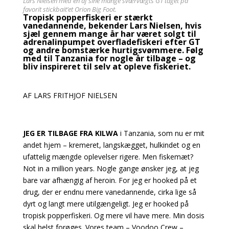
Lars Nielsen med en af sine mange sværvægts GT taget på
favorit stickbait’et Orion Big Foot.
Tropisk popperfiskeri er stærkt
vanedannende, bekender Lars Nielsen, hvis
sjæl gennem mange år har været solgt til
adrenalinpumpet overfladefiskeri efter GT
og andre bomstærke hurtigsvømmere. Følg
med til Tanzania for nogle år tilbage – og
bliv inspireret til selv at opleve fiskeriet.
AF LARS FRITHJOF NIELSEN
JEG ER TILBAGE FRA KILWA
i Tanzania, som nu er mit
andet hjem – kremeret, langskægget, hulkindet og en
ufattelig mængde oplevelser rigere. Men fiskemæt?
Not in a million years. Nogle gange ønsker jeg, at jeg
bare var afhængig af heroin. For jeg er hooked på et
drug, der er endnu mere vanedannende, cirka lige så
dyrt og langt mere utilgængeligt. Jeg er hooked på
tropisk popperfiskeri. Og mere vil have mere. Min dosis
skal helst forøges.
Vores team – Voodoo Crew –