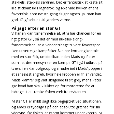
stakkels,
stakkels sardiner. Det er fantastisk at kaste sit
lille stickbait ud i ragnarok, og ikke vide hvilken af
ens
favoritfisk, som næste gang sluger agnen. Ja, man kan
godt få gåsehud i 40 graders varme.
På jagt efter en stor GT
Vi har en klar fornemmelse af, at vi har chancen for en
rigtig stor GT, så det er med nu-eller-aldrig-
fornemmelsen, at vi vender tilbage til vore favoritspot.
Den utrættelige kampfisker Åke har kortvarig kontakt
med en stor fisk, umiddelbart inden Mads og Peter
som i et drømmesyn ser en kæmpe GT i gå i udbrud på
tværs i en klar bølgetop og smadre ind i Mads’ popper i
et sanseløst angreb, hvor hele kroppen er fri af vandet.
Mads klamrer sig vildt skrigende til sit grej, mens Peter
gør hvad han skal – lukker op for motorerne for at
bidrage til at trække fisken væk fra revkanten.
Mister GT er mildt sagt ikke begejstret ved situationen,
og Mads er tydeligvis på den absolutte
grænse for sin
ydeevne, før fisken langsomt kommer under kontrol. Vi