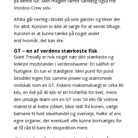
på denne tur. Men magien ramte sandelig også the
Voodoo Crew selv.
Afrika går nemlig i blodet på sine gæster og bliver der
for altid.
Kunsten er ikke at sørge for at vende tilbage.
Kunsten er at kunne tænke på noget andet
end
hvornår, det kan ske.
GT – en af verdens stærkeste fisk
Giant Trevally er nok noget nær den stærkeste og
ledeste modstander i verdenshavene. En sailfish er
hurtigere. En tun er stædigere. Men pund for pund
besidder ingen fisk samme power og utæmmede
ondskab som en GT. Fiskens maksimalvægt er cirka 80
kilo, en fisk på 40 kilo er en trofæfisk for livet, mens
den umulige drøm om en GT over 50 kilo får voksne
mænd til at kvitte jobbet, blive skilt fra konen, sælge
børnene til hvid slavehandel og overveje, hvilke af ens
egne organer, der eventuelt ville kunne bortsælges for
at få råd til bare én ekspedition mere.