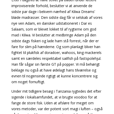
improviserede forhold, beslutter vi at anvende de
sidste par dage i bekvem nærhed af Kilwa Dreams’
bløde madrasser. Den sidste dag får vi selskab af vores
nye ven Adam, en dansker udstationeret i Dar es
Salaam, som er blevet lokket til af rygterne om god
mad i Kilwa. Vi beslutter at medbringe Adam på den
sidste dags fiskeri og lade
ham stå forrest, når der er
fare for slim på hænderne. Og som planlagt bliver han
fightet til plukfisk
af doradoer, wahoos, king mackerels
samt en særdeles respektabel sailfish på fastspolehjul.
Han får sågar sin første GT på popper. Vi må behørigt
beklage nu også at have ødelagt hans tilværelse og
evnen til nogensinde rigtigt at kunne koncentrere sig
om noget fornuftigt.
Under mit tidligere besøg i Tanzania rygtedes det efter
sigende i lokalsamfundet, at vi brugte voodoo for at
fange de store fisk. Uden at afsløre for meget om
vores metoder, var der potent
sort magi i luften – også