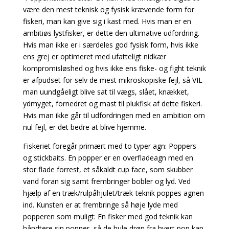
være den mest teknisk og fysisk krævende
form for
fiskeri, man kan give sig i kast med. Hvis man er en
ambitiøs lystfisker, er dette den ultimative udfordring.
Hvis man ikke er i særdeles god fysisk form, hvis ikke
ens grej er optimeret med ufatteligt nidkær
kompromisløshed og hvis ikke ens fiske- og fight teknik
er afpudset for selv de mest mikroskopiske fejl, så VIL
man uundgåeligt blive sat til vægs, slået, knækket,
ydmyget,
fornedret og mast til plukfisk af dette fiskeri.
Hvis man ikke går til udfordringen med en ambition om
nul fejl, er det bedre at blive hjemme.
Fiskeriet foregår primært med to typer agn: Poppers
og stickbaits. En popper er en overfladeagn
med en
stor flade forrest, et såkaldt cup face, som skubber
vand foran sig samt frembringer bobler og lyd. Ved
hjælp af en træk/rulpåhjulet/træk-teknik poppes agnen
ind. Kunsten er at frembringe
så høje lyde med
popperen som muligt: En fisker med god teknik kan
håndtere sin popper, så
de hule drøn fra hvert pop kan