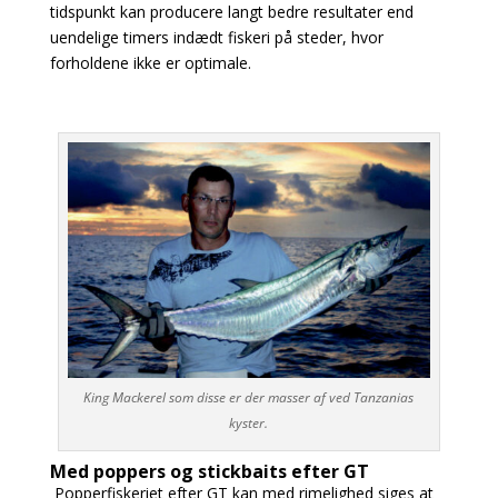
tidspunkt kan producere langt bedre resultater end
uendelige timers indædt fiskeri på steder, hvor
forholdene ikke er optimale.
King Mackerel som disse er der masser af ved Tanzanias
kyster.
Med poppers og stickbaits efter GT
Popperfiskeriet efter GT kan med rimelighed siges at