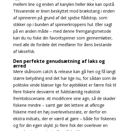
mellem line og enden af kanylen heller ikke kan opstå.
Tilsvarende er linen beskyttet mod brækstang i enden
af spinneren på grund af det spidse flådstop, som
stikker op i bunden af spinnerkroppens hul. Eller sagt
på en anden måde – med denne fremgangsmetode
kan du nu fiske din favoritspinner som gennemløber,
med alle de fordele det medfører for åens bestande
af
laksefisk.
Den perfekte genudsætning af laks og
ørred
Mere skånsom catch & release kan gå hen og få langt
større betydning end det har lige
nu, for sådan som de
politiske vinde blæser lige for øjeblikket er færre fisk til
flere fiskere desværre et fuldstændig realistisk
fremtidsscenarie.
At modificere sine agn, så de skader
fiskene mindre – samt gør det lettere at afkroge
fiskene med
en høj overlevelsesrate, er derfor en
ekstra indsats, der er værd at gøre – både for fiskenes
og for din egen skyld. Jo flere fisk der overlever en