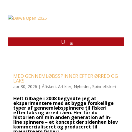
MED GENNEMLØBSSPINNER EFTER ØRRED OG
LAKS
apr 30, 2026
|
Åfiskeri
,
Artikler
,
Nyheder
,
Spinnefiskeri
Helt tilbage i 2008 begyndte jeg at
eksperimentere med at bygge forskellige
typer af gennemløbsspinnere til fiskeri
efter laks og ørred i åen. Her får du
historien om min anden generation af in-
line spinnere – et koncept der sidenhen blev
kommercialiseret og produceret til
mainstream fiskeri.