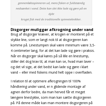
gennemløbsspinneren ud, mens fisken er fuldstændig
nedsænket i vand. Dette kan slet ikke lade sig gøre på en
dybt
kroget fisk med de traditionelle spinneteknikker.
Disgorger muliggør afkrogning under vand
Brug af disgorger kræver, at krogen er monteret på et
stykke line, som er langt nok til at disgorgeren kan
komme på. Linestumpen skal være minimum være 3,5-
4 centimeter lang, for at det kan lade sig gøre i praksis.
Når en disgorger skal køres på så lille en linestump,
stiller det dog krav til, at man kan se, hvad man laver –
og det vil sige, at det bedst kan lade sig gøre i klart
vand – eller med fiskens mund helt oppe i overfladen.
I relation til at optimere afkrogningen til 100%
håndtering under vand, er n glidende montage af
agnen derfor bedre, da man herved får et meget
længere linestykke, som man kan sætte disgorgeren
på. På denne måde kan man montere disgorgeren på