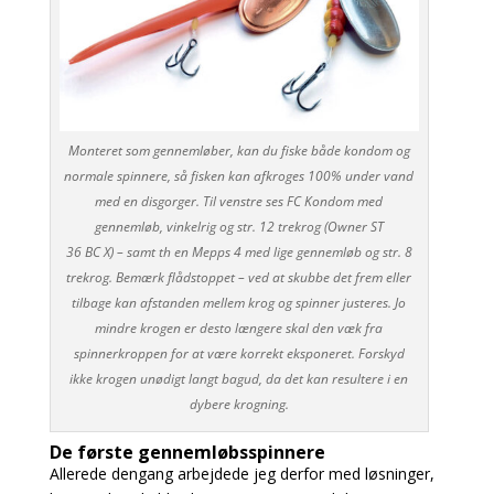
Monteret som gennemløber, kan du fiske både kondom og
normale spinnere, så fisken kan afkroges 100% under vand
med en disgorger. Til venstre ses FC Kondom med
gennemløb, vinkelrig og str. 12 trekrog (Owner ST
36 BC X) – samt th en Mepps 4 med lige gennemløb og str. 8
trekrog. Bemærk flådstoppet – ved at skubbe det frem eller
tilbage kan afstanden mellem krog og spinner justeres. Jo
mindre krogen er desto længere skal den væk fra
spinnerkroppen for at være korrekt eksponeret. Forskyd
ikke krogen unødigt langt bagud, da det kan resultere i en
dybere krogning.
De første gennemløbsspinnere
Allerede dengang arbejdede jeg derfor med løsninger,