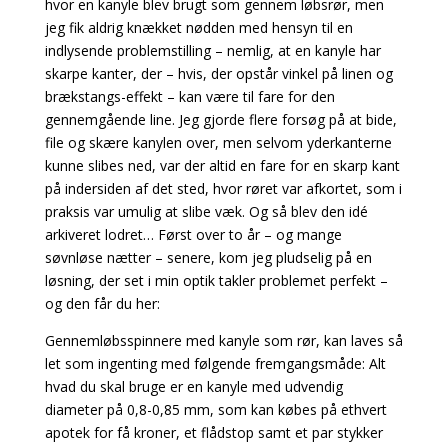
hvor en kanyle blev brugt som gennem løbsrør, men
jeg fik aldrig knækket nødden med hensyn til en
indlysende problemstilling – nemlig,
at en kanyle har
skarpe kanter, der – hvis, der opstår vinkel på linen og
brækstangs-effekt – kan være til fare for den
gennemgående line. Jeg gjorde flere forsøg på at bide,
file og skære kanylen over, men selvom yderkanterne
kunne slibes ned, var der altid en fare for en skarp kant
på indersiden af det sted, hvor røret var afkortet, som i
praksis var umulig at slibe væk. Og
så blev den idé
arkiveret lodret… Først over to år – og mange
søvnløse nætter – senere, kom jeg
pludselig på en
løsning, der set i min optik takler problemet perfekt –
og den får du her:
Gennemløbsspinnere med kanyle som rør, kan laves så
let som ingenting med følgende fremgangsmåde: Alt
hvad du skal bruge er en kanyle med udvendig
diameter på 0,8-0,85 mm, som
kan købes på ethvert
apotek for få kroner, et flådstop samt et par stykker