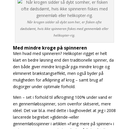
Når krogen sidder så dybt som her, er fisken ofte
dødsdømt, hvis ikke spinneren fiskes med gennemløb eller
helikopter-rig.
Med mindre kroge på spinneren
Men hvad med spinneren? Helikopter-rigget er helt
klart en bedre løsning end den traditionelle spinner, da
den både giver mindre krogsår pga mindre kroge og
elimineret
brækstangseffekt, men også byder på
muligheden for afklipning af krog – samt brug af
disgorger
under optimale forhold.
Men – set i forhold til afkrogning 100% under vand er
en gennemløbsspinner, som ovenfor skitseret, mere
idéel. Det var bl.a. med dette i baghovedet at jeg i 2008
lancerede begrebet »glidende-«eller
gennemløbsspinner i artiklen »Fang mere på spinner« i