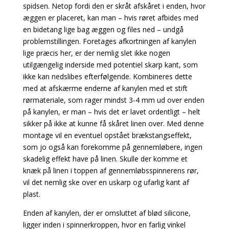
spidsen. Netop fordi den er skråt afskåret i enden, hvor
æggen er placeret, kan man – hvis røret afbides med
en bidetang lige bag æggen og files ned – undgå
problemstillingen. Foretages afkortningen af kanylen
lige præcis her, er der nemlig slet ikke nogen
utilgængelig inderside med potentiel skarp kant, som
ikke kan nedslibes efterfølgende. Kombineres
dette
med at afskærme enderne af kanylen med et stift
rørmateriale, som rager mindst 3-4 mm ud over enden
på kanylen, er man – hvis det er lavet ordentligt – helt
sikker på ikke at kunne få skåret linen over. Med denne
montage vil en eventuel opstået brækstangseffekt,
som jo også kan forekomme på gennemløbere, ingen
skadelig effekt have på linen. Skulle der komme et
knæk på linen i toppen af gennemløbsspinnerens rør,
vil det nemlig ske over en uskarp og ufarlig
kant af
plast.
Enden af kanylen, der er omsluttet af blød silicone,
ligger inden i spinnerkroppen, hvor en farlig vinkel