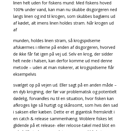
linen helt uden for fiskens
mund: Med fiskens hoved
100% under vand, kan man nu skubbe disgorgeren ned
langs linen
og ind til krogen, som skubbes baglæns ud
af kødet, alt imens linen holdes stram. Når krogen ud
af
munden, holdes linen stram, så krogspidserne
afskærmes i rillerne på enden af disgorgeren, hvorved
de ikke får fat igen på vej ud. Selv en krog, der sidder
helt nede i halsen, kan derfor komme ud med denne
metode – uden at man risikerer, at krogspidserne flår
eksempelvis
svælget op på vejen ud. Eller sagt på en anden måde –
en dyb krogning, der før var problematisk og potentielt
dødelig, forvandles nu til en situation, hvor fisken kan
afkroges lige så hurtigt og skånsomt, som hvis den sad
i saksen eller kæben. Dette er et gigantisk fremskridt i
en catch & release sammenhæng.
Woblere fiskes let
glidende på et release- eller reloose-takel med blot en