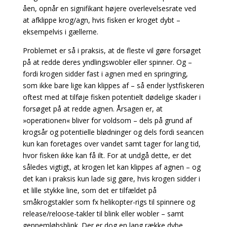
åen, opnår en signifikant højere overlevelsesrate ved
at afklippe krog/agn, hvis fisken er kroget dybt –
eksempelvis i gællerne.
Problemet er så i praksis, at de fleste vil gøre forsøget
på at redde deres yndlingswobler eller spinner. Og –
fordi krogen sidder fast i agnen med en springring,
som ikke bare lige kan klippes af – så ender lystfiskeren
oftest med at tilføje fisken potentielt dødelige skader i
forsøget på at redde agnen. Årsagen er, at
»operationen« bliver for voldsom – dels på grund af
krogsår og potentielle blødninger og dels fordi seancen
kun kan foretages over vandet samt tager for lang tid,
hvor fisken ikke kan få ilt. For at undgå dette, er det
således vigtigt, at krogen let kan klippes af agnen – og
det kan i praksis kun lade sig gøre, hvis krogen sidder i
et lille stykke line, som det er tilfældet på
småkrogstakler som fx helikopter-rigs til spinnere og
release/reloose-takler til blink eller wobler – samt
gennemløbsblink.
Der er dog en lang række dybe