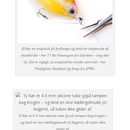
4) Kør en snaplock på forfanget og bind en stopknude af
elastiktråd – her 11 lbs Powergum fra Gardner – bag den
(x). Det er vigtigt, at snaplock’en vender som vist – her
Pikefighter Deadbait Jig Snap fra SPRO.
5) Kør et 4-5 mm silicone tube (y) på tampen bag krogen –
og bind en stor kællingeknude (z) bagerst, så tuben ikke
glider af.