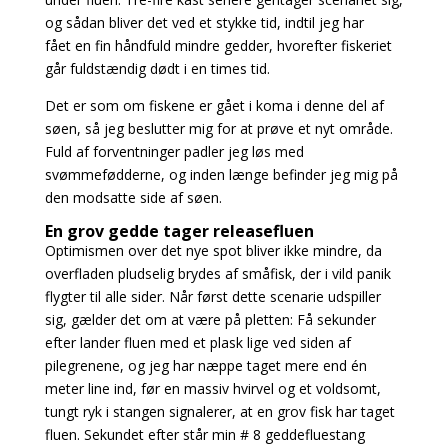
og sådan bliver det ved et stykke tid, indtil jeg har
fået
en fin håndfuld mindre gedder, hvorefter fiskeriet
går fuldstændig dødt i en times tid.
Det er som om fiskene er gået i koma i denne del af
søen, så jeg beslutter mig for at prøve et nyt
område.
Fuld af forventninger padler jeg løs med
svømmefødderne, og inden længe befinder
jeg mig på
den modsatte side af søen.
En grov gedde tager releasefluen
Optimismen over det nye spot bliver ikke mindre, da
overfladen pludselig brydes af småfisk, der i
vild panik
flygter til alle sider. Når først dette scenarie udspiller
sig, gælder det om at være på pletten: Få sekunder
efter lander fluen med et plask lige ved siden af
pilegrenene, og jeg har næppe taget mere end én
meter line ind, før en massiv hvirvel og et voldsomt,
tungt ryk i stangen signalerer, at en grov fisk har taget
fluen.
Sekundet efter står min # 8 geddefluestang