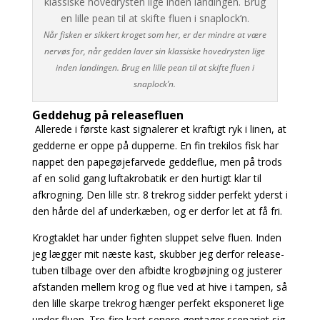
Når fisken er sikkert kroget som her, er der mindre at være
nervøs for, når gedden laver sin klassiske hovedrysten lige
inden landingen. Brug en lille pean til at skifte fluen i
snaplock’n.
Geddehug på releasefluen
Allerede i første kast signalerer et kraftigt ryk i linen, at
gedderne er oppe på dupperne. En fin trekilos fisk har
nappet den papegøjefarvede geddeflue, men på trods
af en solid gang luftakrobatik er den hurtigt klar til
afkrogning. Den lille str. 8 trekrog sidder perfekt yderst i
den hårde del af underkæben, og er derfor let at få fri.
Krogtaklet har under fighten sluppet selve fluen. Inden
jeg lægger mit næste kast, skubber jeg derfor release-
tuben tilbage over den afbidte krogbøjning og justerer
afstanden mellem krog og flue ved at hive i tampen, så
den lille skarpe trekrog hænger perfekt eksponeret lige
under fluen.
Tre-fire kast senere gentager scenariet sig,