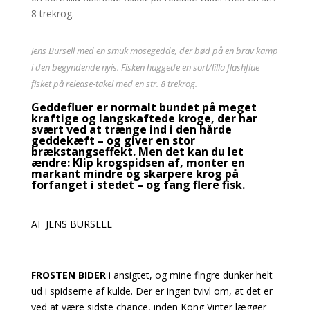
Jens Bursell med en smuk mosegedde, der bød på en brav kamp
i den begyndende nyis. Fisken huggede en sort/lilla flashflue
fisket på release-takel med en str. 8 trekrog.
Geddefluer er normalt bundet på meget
kraftige og langskaftede kroge, der har
svært ved at trænge ind i den hårde
geddekæft – og giver en stor
brækstangseffekt. Men det kan du let
ændre: Klip krogspidsen af, monter en
markant mindre og skarpere krog på
forfanget i stedet – og fang flere fisk.
AF JENS BURSELL
FROSTEN BIDER
i ansigtet, og mine fingre dunker helt
ud i spidserne af kulde. Der er ingen tvivl om, at det er
ved at være sidste chance, inden Kong Vinter lægger