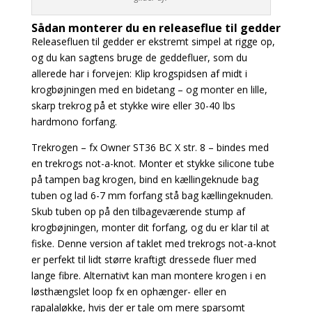
Sådan monterer du en releaseflue til gedder
Releasefluen til gedder er ekstremt simpel at rigge op,
og du kan sagtens bruge de geddefluer, som du
allerede har i forvejen: Klip krogspidsen af midt i
krogbøjningen med en bidetang – og monter en lille,
skarp trekrog på et stykke wire eller 30-40 lbs
hardmono forfang.
Trekrogen – fx Owner ST36 BC X str. 8 – bindes med
en trekrogs not-a-knot. Monter et stykke silicone tube
på tampen bag krogen, bind en kællingeknude bag
tuben og lad 6-7 mm forfang stå bag kællingeknuden.
Skub tuben op på den tilbageværende stump af
krogbøjningen, monter dit forfang, og du er klar til at
fiske. Denne version af taklet med trekrogs not-a-knot
er perfekt til
lidt større kraftigt dressede fluer med
lange fibre. Alternativt kan man montere krogen i en
løsthængslet loop fx en ophænger- eller en
rapalaløkke, hvis der er tale om mere sparsomt