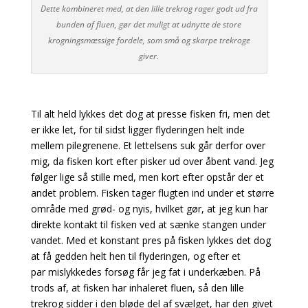
Dette kombineret med, at den lille trekrog rager godt ud fra
bunden af fluen, gør det muligt at udnytte de store
krogningsmæssige fordele, som små og skarpe trekroge
giver.
Til alt held lykkes det dog at presse fisken fri, men det
er ikke let, for til sidst ligger flyderingen helt inde
mellem pilegrenene. Et lettelsens suk går derfor over
mig, da fisken kort efter pisker ud over
åbent vand. Jeg
følger lige så stille med, men kort efter opstår der et
andet problem. Fisken tager flugten ind under et større
område med grød- og nyis, hvilket gør, at jeg kun har
direkte kontakt til fisken ved at sænke stangen under
vandet.
Med et konstant pres på fisken lykkes det dog
at få gedden helt hen til flyderingen, og efter et
par
mislykkedes forsøg får jeg fat i underkæben. På
trods af, at fisken har inhaleret
fluen, så den lille
trekrog sidder i den bløde del af svælget, har den givet