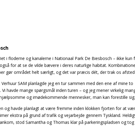
osch
et i floderne og kanalerne i Nationaal Park De Biesbosch – ikke kun f
gså for at se de vilde bævere i deres naturlige habitat. Kombination
er gør området helt særligt, og det var præcis dét, der trak os afsted
erhuur SAM planlagde jeg en tur sammen med den ene af mine to
et. Vi havde mange spørgsmål inden turen – og jeg mener virkelig man
est hjælpsomme og imødekommende mennesker, man kan forestille sig
 og havde planlagt at være fremme inden klokken fjorten for at vær
timer ekstra på grund af trafik og vejarbejde gennem Tyskland. Heldig
ig ankom, stod Samantha og Thomas klar på parkeringspladsen og tog