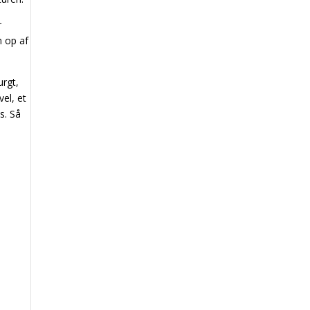
r
n op af
urgt,
vel, et
s. Så