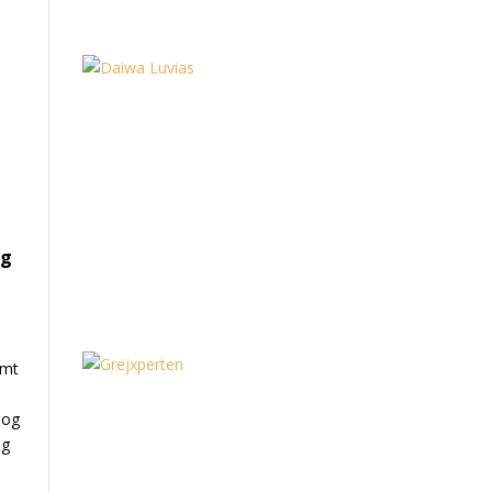
og
rmt
.
 og
ig