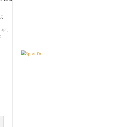
.
og
spil,
t