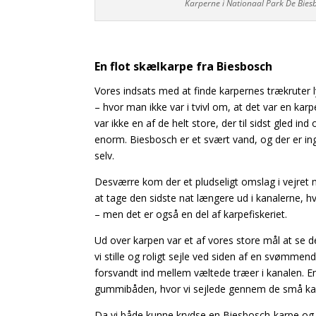
Karperne i Nationaal Park De Biesbo
En flot skælkarpe fra Biesbosch
Vores indsats med at finde karpernes trækruter l
– hvor man ikke var i tvivl om, at det var en ka
var ikke en af de helt store, der til sidst gled 
enorm. Biesbosch er et svært vand, og der er in
selv.
Desværre kom der et pludseligt omslag i vejret me
at tage den sidste nat længere ud i kanalerne, hv
– men det er også en del af karpefiskeriet.
Ud over karpen var et af vores store mål at se d
vi stille og roligt sejle ved siden af en svømme
forsvandt ind mellem væltede træer i kanalen. En
gummibåden, hvor vi sejlede gennem de små kana
Da vi både kunne krydse en Biesbosch-karpe og bæ