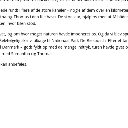
ede rundt i flere af de store kanaler – nogle af dem over en kilomete
a og Thomas i den lille havn. De stod klar, hjalp os med at få både
sen, hvor bilen stod.
levet, og om hvor meget naturen havde imponeret os. Og da vi blev sp
elvfølgelig skal vi tilbage til Nationaal Park De Biesbosch. Efter et far
d Danmark – godt fyldt op med de mange indtryk, turen havde givet o
men med Samantha og Thomas.
 kan anbefales.