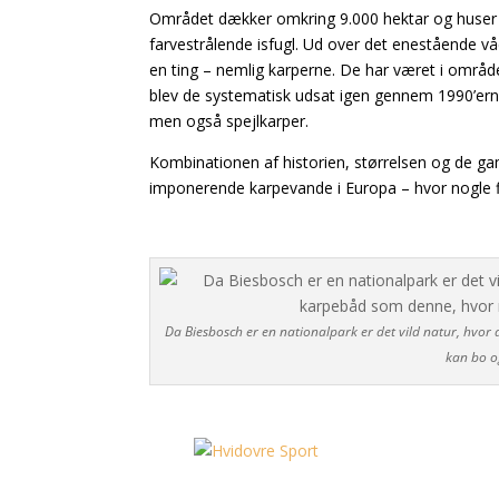
Området dækker omkring 9.000 hektar og huser 
farvestrålende isfugl. Ud over det enestående 
en ting – nemlig karperne. De har været i området
blev de systematisk udsat igen gennem 1990’erne
men også spejlkarper.
Kombinationen af historien, størrelsen og de ga
imponerende karpevande i Europa – hvor nogle fis
Da Biesbosch er en nationalpark er det vild natur, hvor
kan bo og