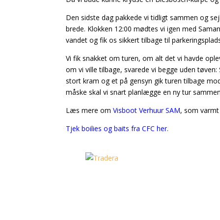
Den sidste dag pakkede vi tidligt sammen og sejl
brede. Klokken 12:00 mødtes vi igen med Samanth
vandet og fik os sikkert tilbage til parkeringsplad
Vi fik snakket om turen, om alt det vi havde op
om vi ville tilbage, svarede vi begge uden tøven: S
stort kram og et på gensyn gik turen tilbage mo
måske skal vi snart planlægge en ny tur sam
Læs mere om
Visboot Verhuur SAM
, som varmt
Tjek boilies og baits fra CFC her.