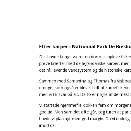
Efter karper i Nationaal Park De Biesb
Det havde længe været en drøm at opleve fiskeri
prøve kræfter med de legendariske karper, men o
det rå, levende vandsystem og de historiske karp
Sammen med Samantha og Thomas fra Visboot V
drenge, som også er blevet bidt af karpefiskeri
men vi fik svar på alt. De to er nogle af de m
Vi startede hjemmefra klokken fem om morgenen
god tid. Men som det ofte går, tog turen et par 
havde vi planlagt med god margin. Da vi endel
imod os.