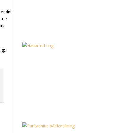
r endnu
erne
er,
igt.