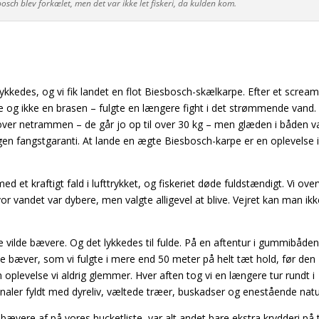
sch blev forkælet, men det var ikke let fiskeri, da kulden kom.
ykkedes, og vi fik landet en flot Biesbosch-skælkarpe. Efter et scream
rpe og ikke en brasen – fulgte en længere fight i det strømmende vand.
ind over netrammen – de går jo op til over 30 kg – men glæden i båden v
gen fangstgaranti. At lande en ægte Biesbosch-karpe er en oplevelse i
d et kraftigt fald i lufttrykket, og fiskeriet døde fuldstændigt. Vi ove
or vandet var dybere, men valgte alligevel at blive. Vejret kan man ikk
e vilde bævere. Og det lykkedes til fulde. På en aftentur i gummibåde
nde bæver, som vi fulgte i mere end 50 meter på helt tæt hold, før den
 oplevelse vi aldrig glemmer. Hver aften tog vi en længere tur rundt i
ler fyldt med dyreliv, væltede træer, buskadser og enestående natu
vere af på vores bucketliste, var alt andet bare ekstra krydderi på 