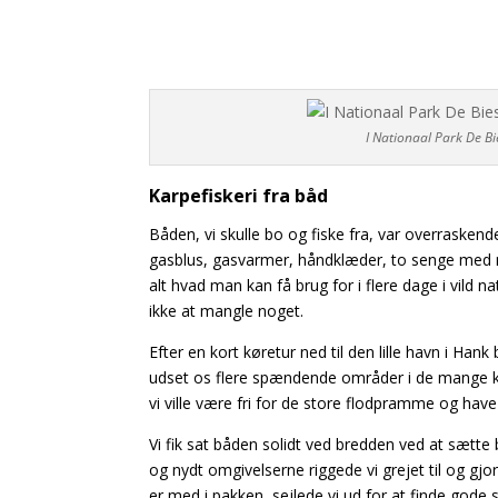
I Nationaal Park De B
Karpefiskeri fra båd
Båden, vi skulle bo og fiske fra, var overraskend
gasblus, gasvarmer, håndklæder, to senge med ma
alt hvad man kan få brug for i flere dage i vild n
ikke at mangle noget.
Efter en kort køretur ned til den lille havn i Ha
udset os flere spændende områder i de mange kan
vi ville være fri for de store flodpramme og have ro
Vi fik sat båden solidt ved bredden ved at sætte 
og nydt omgivelserne riggede vi grejet til og g
er med i pakken, sejlede vi ud for at finde gode 