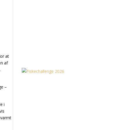
or at
en af
.
ge –
.
e i
vis
 varmt