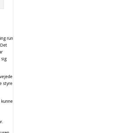
ing run
 Det
ar
 sig
rvejede
e styre
n kunne
r.
turen.