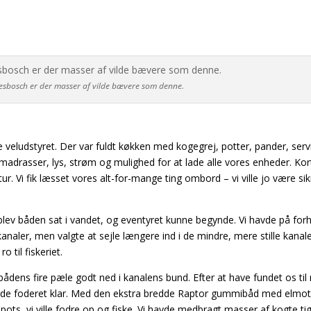
iesbosch er der masser af vilde bævere som denne.
e veludstyret. Der var fuldt køkken med kogegrej, potter, pander, serv
drasser, lys, strøm og mulighed for at lade alle vores enheder. Kort
atur. Vi fik læsset vores alt-for-mange ting ombord – vi ville jo være si
nk blev båden sat i vandet, og eventyret kunne begynde. Vi havde på fo
aler, men valgte at sejle længere ind i de mindre, mere stille kanale
 til fiskeriet.
bådens fire pæle godt ned i kanalens bund. Efter at have fundet os til 
jorde foderet klar. Med den ekstra bredde Raptor gummibåd med elmot
spots, vi ville fodre op og fiske. Vi havde medbragt masser af kogte ti