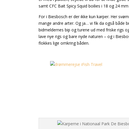
samt CFC Bait Spicy Squid boilies i 18 og 24 m
For i Biesbosch er der ikke kun karper. Her svøm
mange andre arter. Og ja… vi fik da også både b
bidmeldernes bip og turene ud med friske rigs og 
lave nye rigs og bare nyde naturen – og i Biesbo
flokkes lige omkring båden.