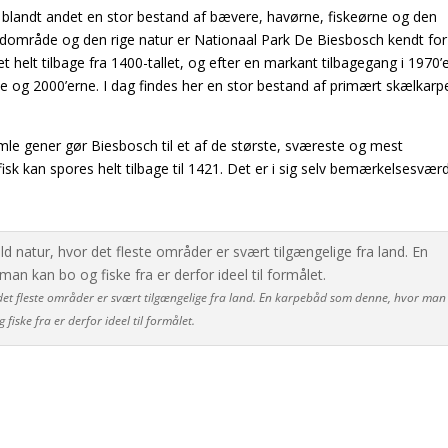
blandt andet en stor bestand af bævere, havørne, fiskeørne og den
vådområde og den rige natur er Nationaal Park De Biesbosch kendt fo
 helt tilbage fra 1400-tallet, og efter en markant tilbagegang i 1970’
 og 2000’erne. I dag findes her en stor bestand af primært skælkarp
mle gener gør Biesbosch til et af de største, sværeste og mest
k kan spores helt tilbage til 1421. Det er i sig selv bemærkelsesværd
 det fleste områder er svært tilgængelige fra land. En karpebåd som denne, hvor man
 fiske fra er derfor ideel til formålet.