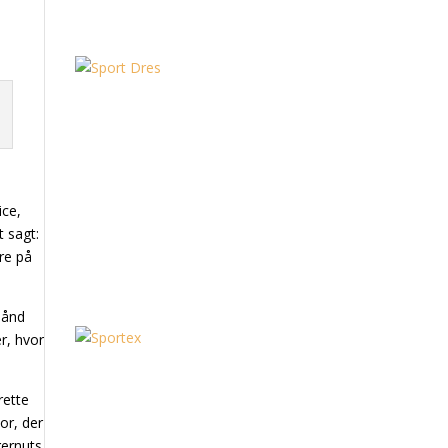
ice,
 sagt:
kre på
rhånd
r, hvor
rette
or, der
gernuts