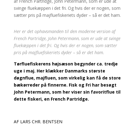
Her er det ophavsmanden til den moderne version af
French Partridge, John Petermann, som er ude at svinge
fluekæppen i det fri. Og hvis der er nogen, som sætter
pris på majfluefiskeriets dyder – så er det ham.
Tørfluefiskerens højsæson begynder ca. tredje
uge i maj. Her klækker Danmarks største
døgnflue, majfluen, som virkelig kan få de store
bækørreder på finnerne. Fisk og Fri har besøgt
John Petermann, som her viser sin favoritflue til
dette fiskeri, en French Partridge.
AF LARS CHR. BENTSEN