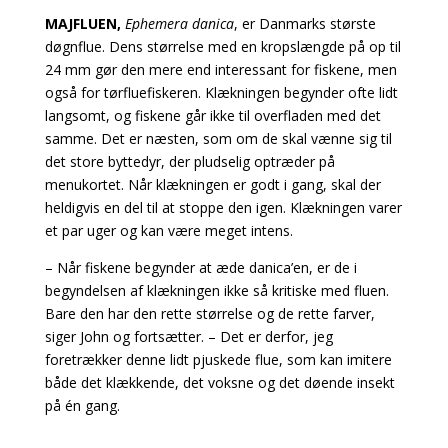
MAJFLUEN,
Ephemera danica
, er Danmarks største
døgnflue. Dens størrelse med en kropslængde på op til
24 mm gør den mere end interessant for fiskene, men
også for tørfluefiskeren. Klækningen begynder ofte lidt
langsomt, og fiskene går ikke til overfladen med det
samme. Det er næsten, som om de skal vænne sig til
det store byttedyr, der pludselig optræder på
menukortet. Når klækningen er godt i gang, skal der
heldigvis en del til at stoppe den igen. Klækningen varer
et par uger og kan være meget intens.
– Når fiskene begynder at æde danica’en, er de i
begyndelsen af klækningen ikke så kritiske med
fluen.
Bare den har den rette størrelse og de rette farver,
siger John og fortsætter. – Det er derfor, jeg
foretrækker denne lidt pjuskede flue, som kan imitere
både det klækkende, det voksne og det
døende insekt
på én gang.