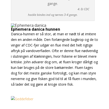
4: Et CDC
hackle bindes ind og tørnes 3-4 gange.
Ephemera danica hunnen
Danica-hunnen er så stor, at man er nødt til at imitere
den en anden måde. Den forlængede bagkrop og de to
vinger af CDC-fjer udgør en flue med det helt rigtige
aftryk på vandoverfladen. Ofte er denne flue nødvendig
i slutningen af klækningen, hvor fiskene er blevet mere
kritiske. John advarer dog om, at fluen kroger dårligt og
kun bør bruges på de store bækørreder.
Fluen tages
dog for det meste ganske fortroligt, og kan man styre
nerverne og give fisken god tid til at få fluen i munden,
så lader det sig gøre at kroge store fisk.