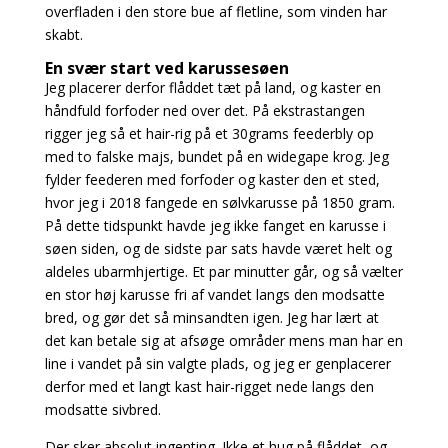
overfladen i den store bue af fletline, som vinden har
skabt.
En svær start ved karussesøen
Jeg placerer derfor flåddet tæt på land, og kaster en
håndfuld forfoder ned over det.
På ekstrastangen
rigger jeg så et hair-rig på et 30grams feederbly op
med to falske majs, bundet på en widegape krog. Jeg
fylder feederen med forfoder og kaster den et sted,
hvor jeg i 2018 fangede en sølvkarusse på 1850 gram.
På dette tidspunkt havde jeg ikke fanget en karusse i
søen siden, og de sidste par sats havde været helt og
aldeles ubarmhjertige.
Et par minutter går, og så vælter
en stor høj karusse fri af vandet langs den modsatte
bred, og gør det så minsandten igen. Jeg har lært at
det kan betale sig at afsøge områder mens man har en
line i vandet på sin valgte plads, og jeg er genplacerer
derfor med et langt kast hair-rigget nede langs den
modsatte sivbred.
Der sker absolut ingenting. Ikke et hug på flåddet, og