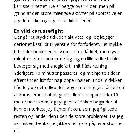
karusser i nettet! De er begge over kiloet, men på
grund af den store mængde aktivitet på spottet vejer
jeg dem ikke, og tager kun lidt billeder.
En vild karussefight
Der går et stykke tid uden aktivitet, og jeg lægger
derfor et kast lidt til venstre for forfoderet. I et stykke
tid er der bobler en halv meter fra flåddet, men tyve
minutter efter spreder de sig, og en lille stribe bobler
bevæger sig med sneglefart i mit flåds retning.
Yderligere 10 minutter passerer, og mit hjerte sidder
efterhånden lidt for højt oppe i halsen. Endelig dykker
flåddet, og det udløb der følger modhugget, får resten
af karusserne til at blegne! Udløbet stopper cirka 10
meter ude i søen, og tyngden af fisken begynder at
kunne mærkes. Jeg fighter fisken, som jeg fightede
resten og lander den uden de store problemer. Da jeg
ser fisken, tænker jeg ikke yderligere på, hvor stor den
er.