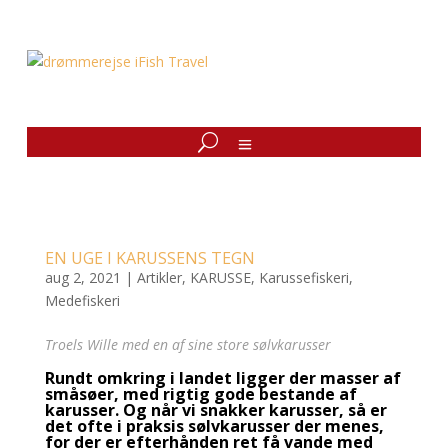
EN UGE I KARUSSENS TEGN
aug 2, 2021
|
Artikler
,
KARUSSE
,
Karussefiskeri
,
Medefiskeri
Troels Wille med en af sine store sølvkarusser
Rundt omkring i landet ligger der masser af
småsøer, med rigtig gode bestande af
karusser. Og når vi snakker karusser, så er
det ofte i praksis sølvkarusser der menes,
for der er efterhånden ret få vande med