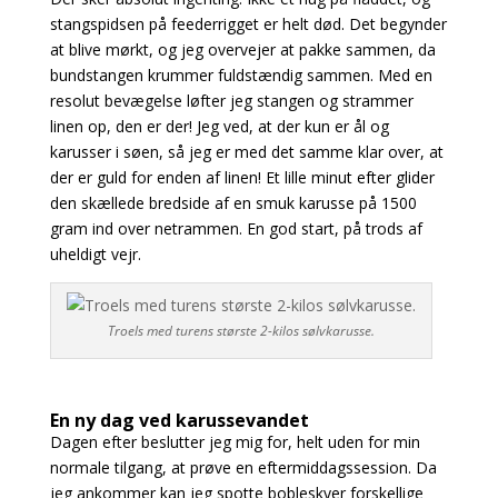
stangspidsen på feederrigget er helt død. Det begynder
at blive mørkt, og jeg overvejer at pakke sammen, da
bundstangen krummer fuldstændig sammen. Med en
resolut bevægelse løfter jeg stangen og strammer
linen op, den er der! Jeg ved, at der kun er ål og
karusser i søen, så jeg er med det samme klar over, at
der er guld for enden af linen! Et lille minut efter glider
den skællede bredside af en smuk karusse på 1500
gram ind over netrammen. En god start, på trods af
uheldigt vejr.
Troels med turens største 2-kilos sølvkarusse.
En ny dag ved karussevandet
Dagen efter beslutter jeg mig for, helt uden for min
normale tilgang, at prøve en eftermiddagssession. Da
jeg ankommer kan jeg spotte bobleskyer forskellige