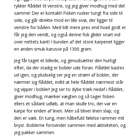
rykker flåddet til venstre, og jeg giver modhug med det
samme! Der er kontakt! Fisken rusker tungt fra side til
side, og går direkte mod en lille sivø, der ligger til
venstre for båden. Med lidt mere pres end hvad godt er
får jeg den vendt, og også denne fisk glider snart ind
over nettets kant! I bunden af det store karpenet ligger
en anden smuk karusse på 1300 gram.
Jeg får taget et billede, og genudsætter den hurtigt
efter, da der stadig er bobler ude foran. Flåddet kastes
ud igen, og pludselig ser jeg en strøm af bobler, der
nærmer sig flåddet, indtil at hele flåddet nærmest står
og vipper i bobler! Jeg ser to dybe træk nedaf i flåddet,
giver modhug, mærker vægten og så tager fisken
ellers et sådant udløb, at man skulle tro, der var en
karpe for enden af linen. Men så bliver linen slap, og
den er væk. En tung, men håbefuld følelse rammer mit
bryst. Boblerne forsvinder sammen med aktiviteten, og
jeg pakker sammen.