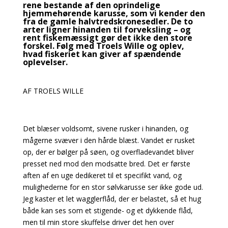
rene bestande af den oprindelige
hjemmehørende karusse, som vi kender den
fra de gamle halvtredskronesedler. De to
arter ligner hinanden til forveksling – og
rent fiskemæssigt gør det ikke den store
forskel. Følg med Troels Wille og oplev,
hvad fiskeriet kan giver af spændende
oplevelser.
AF TROELS WILLE
Det blæser voldsomt, sivene rusker i hinanden, og
mågerne svæver i den hårde blæst. Vandet er rusket
op, der er bølger på søen, og overfladevandet bliver
presset ned mod den modsatte bred. Det er første
aften af en uge dedikeret til et specifikt vand, og
mulighederne for en stor sølvkarusse ser ikke gode ud.
Jeg kaster et let wagglerflåd, der er belastet, så et hug
både kan ses som et stigende- og et dykkende flåd,
men til min store skuffelse driver det hen over