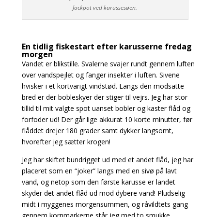
Jackpot ved karussesøen.
En tidlig fiskestart efter karusserne fredag
morgen
Vandet er blikstille. Svalerne svajer rundt gennem luften
over vandspejlet og fanger insekter i luften. Sivene
hvisker i et kortvarigt vindstød. Langs den modsatte
bred er der bobleskyer der stiger til vejrs. Jeg har stor
tillid til mit valgte spot uanset bobler og kaster flåd og
forfoder ud! Der går lige akkurat 10 korte minutter, før
flåddet drejer 180 grader samt dykker langsomt,
hvorefter jeg sætter krogen!
Jeg har skiftet bundrigget ud med et andet flåd, jeg har
placeret som en “joker” langs med en sivø på lavt
vand, og netop som den første karusse er landet
skyder det andet flåd ud mod dybere vand! Pludselig
midt i myggenes morgensummen, og råvildtets gang
gennem kornmarkerne står jeg med to smukke