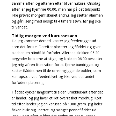
Samme aften og aftenen efter bliver nulture. Onsdag
aften er jeg hjemme 00.00, men har på det tidspunkt
ikke prøvet morgenfiskeriet endnu. Jeg sætter alarmen
og går i seng med udsigt til 4 timers søvn, før jeg skal
til vandet.
Tidlig morgen ved karussesøen
Da jeg kommer derned, kaster jeg feederrigget ud
som det første. Derefter placerer jeg flåddet og giver
pladsen en håndfuld forfoder. Allerede klokken 05.20
begynder boblerne at stige, og klokken 06.00 beslutter
jeg mig af ren frustration for at fjerne bundrigget og
kaster flåddet hen til de omkringliggende bobler, som
kun opstod ved feederblyet og ikke ved det andet
forfoders placering.
Flåddet dykker langsomt til siden umiddelbart efter det
er landet, og jeg laver et lidt overrasket modhug. Kort
tid efter lander jeg en karusse på 1300 gram. Jeg lader
fisken hvile sig i nettet, og svinger penneflåddet ud
igen. Snart efter dykker det endnu en gang! Denne