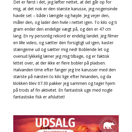
Det er først i det, jeg løfter nettet, at det går op for
mig, at det nok er den største karusse, jeg nogensinde
havde set – både i længde og højde. Jeg vejer den,
måler den, og lader den hvile i nettet igen. To kilo og ti
gram ender den endelige vægt på, og den er 47 cm
lang. En ny personlig rekord er endelig landet. Jeg filmer
en lille video, og sætter den forsigtigt ud igen, kaster
stængerne ud og sætter mig ned! Boblende let og
ovenud lykkelig læner jeg mig tilbage, og er faktisk
lettet over, at der ikke er flere bobler på pladsen.
Halvanden time efter fanger jeg tre karusser med den
største på næsten to kilo lige efter hinanden, og da
klokken blev 07.30 pakker jeg sammen og tager hjem
på trods af fin aktivitet. En fantastisk uge med nogle
fantastiske fisk er afsluttet!