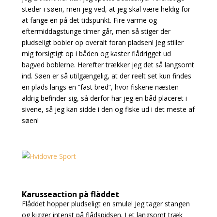
steder i søen, men jeg ved, at jeg skal være heldig for
at fange en på det tidspunkt. Fire varme og
eftermiddagstunge timer går, men så stiger der
pludseligt bobler op overalt foran pladsen! Jeg stiller
mig forsigtigt op i båden og kaster flådrigget ud
bagved boblerne. Herefter trækker jeg det så langsomt
ind. Søen er så utilgængelig, at der reelt set kun findes
en plads langs en ”fast bred”, hvor fiskene næsten
aldrig befinder sig, så derfor har jeg en båd placeret i
sivene, så jeg kan sidde i den og fiske ud i det meste af
søen!
Karusseaction på flåddet
Flåddet hopper pludseligt en smule! Jeg tager stangen
og kigger intenst på flådspidsen. I et langsomt træk