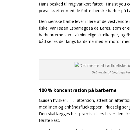
Hans besked til mig var kort fattet: I insist yo
prøve kræfter med de flotte iberiske barber på tø
Den iberiske barbe lever i flere af de vestvendte
fiske, var i søen Esparragosa de Lares, som er 
barbearterne samt almindelige skælkarper, og fisk
båd sejles der langs kanterne med el-motor med 
Det meste af tørfluefiske
100 % koncentration på barberne
Guiden hvisker ……. attention, attention attention
med linen og enhåndsfluekæppen. Pludselig ser j
Den skal lægges helt præcist ellers bliver den 
første kast.