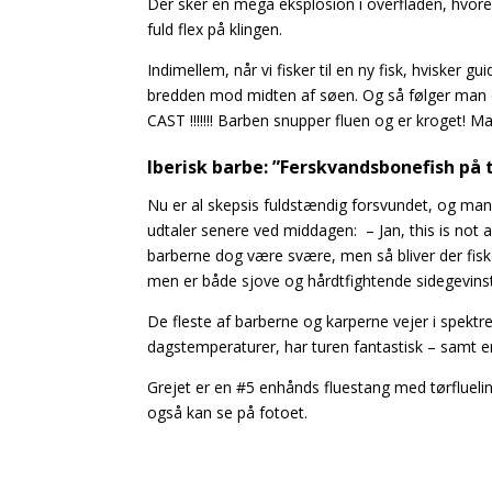
Der sker en mega eksplosion i overfladen, hvore
fuld flex på klingen.
Indimellem, når vi fisker til en ny fisk, hvisker 
bredden mod midten af søen. Og så følger man de
CAST !!!!!!! Barben snupper fluen og er kroget
Iberisk barbe: ”Ferskvandsbonefish på 
Nu er al skepsis fuldstændig forsvundet, og man
udtaler senere ved middagen: – Jan, this is not a
barberne dog være svære, men så bliver der fisk
men er både sjove og hårdtfightende sidegevinst
De fleste af barberne og karperne vejer i spekt
dagstemperaturer, har turen fantastisk – samt e
Grejet er en #5 enhånds fluestang med tørflueli
også kan se på fotoet.