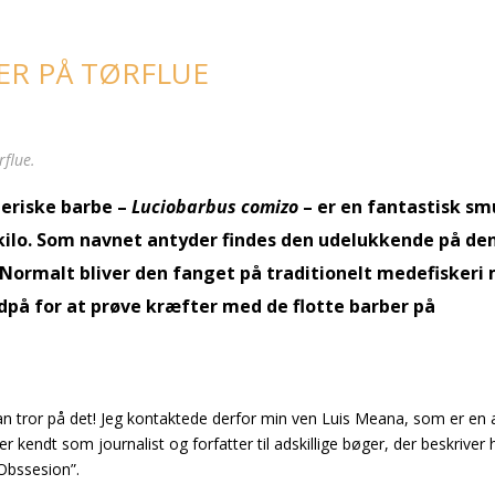
BER PÅ TØRFLUE
rflue.
beriske barbe –
Luciobarbus comizo
– er en fantastisk s
ve kilo. Som navnet antyder findes den udelukkende på de
. Normalt bliver den fanget på traditionelt medefiskeri
dpå for at prøve kræfter med de flotte barber på
n tror på det! Jeg kontaktede derfor min ven Luis Meana, som er en 
 kendt som journalist og forfatter til adskillige bøger, der beskriver
 Obssesion”.