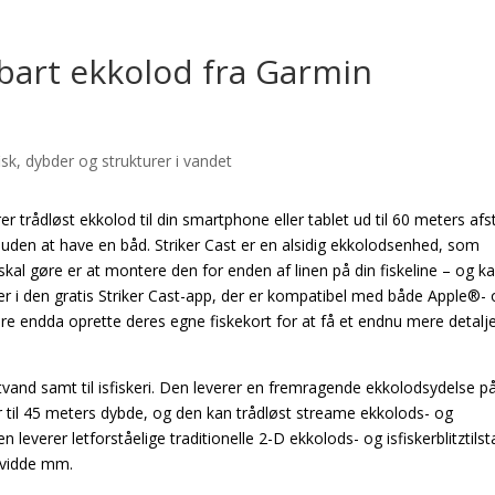
tbart ekkolod fra Garmin
rer trådløst ekkolod til din smartphone eller tablet ud til 60 meters afs
v uden at have en båd. Striker Cast er en alsidig ekkolodsenhed, som
 skal gøre er at montere den for enden af linen på din fiskeline – og k
ljer i den gratis Striker Cast-app, der er kompatibel med både Apple®-
re endda oprette deres egne fiskekort for at få et endnu mere detalj
altvand samt til isfiskeri. Den leverer en fremragende ekkolodsydelse 
r til 45 meters dybde, og den kan trådløst streame ekkolods- og
leverer letforståelige traditionelle 2-D ekkolods- og isfiskerblitztils
evidde mm.