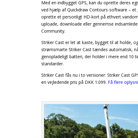
Med en indbygget GPS, kan du oprette deres eg
ved hjælp af Quickdraw Contours-software – et gr
oprette et personligt HD-kort på ethvert vando
uploade, downloade eller gennemse indsamlede
Community.
Striker Cast er let at kaste, bygget til at holde
strømsmarte Striker Cast tændes automatisk, når
genopladeligt batteri, der holder i mere end 10 t
standarder.
Striker Cast fås nu i to versioner: Striker Cast
en vejledende pris på DKK 1.099.
Få flere oplysn