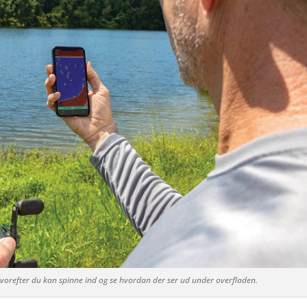
 hvorefter du kan spinne ind og se hvordan der ser ud under overfladen.