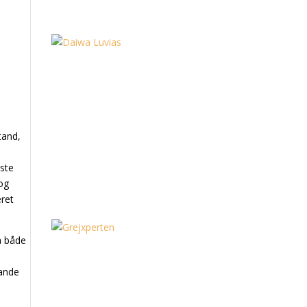
tand,
aste
 og
eret
på både
tande