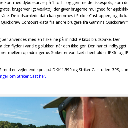
ne kort med dybdekurver på 1 fod – og gemme de fiskespots, som du
atis, brugervenligt værktøj, der giver brugerne mulighed for øjeblikke
mråde. De indsamlede data kan gemmes i Striker Cast-appen, og du k
 Quickdraw Contours-data fra andre brugere fra Garmins Quickdraw
, og bør anvendes med en fiskeline på mindst 9 kilos brudstyrke. Den
 den flyder i vand og slukker, når den ikke gør. Den har et indbygget
imer mellem opladningerne. Striker er vandtæt i henhold til IPX6- og I
 GPS med en vejledende pris på DKK 1.599 og Striker Cast uden GPS, so
inger om Striker Cast her.