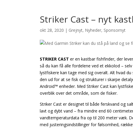
Striker Cast – nyt kas
okt 28, 2020
|
Grejnyt
,
Nyheder
,
Sponsornyt
STRIKER CAST
er en kastbar fishfinder, der leve
så du kan få alle fordelene ved et ekkolod – sel
lystfiskere kan tage med sig overalt. Alt hvad du
den ud for at se fisk og strukturer i skarpe deta
Android™ enheder. Med Striker Cast kan lystfiske
overblik over det område, som de fisker.
Striker Cast er designet til både ferskvand og s
lavt og dybt vand – fra mindre end 60 centimete
vandtemperaturdata fra op til 200 meter væk. Den 
med justeringsindstillinger for følsomhed, rækk