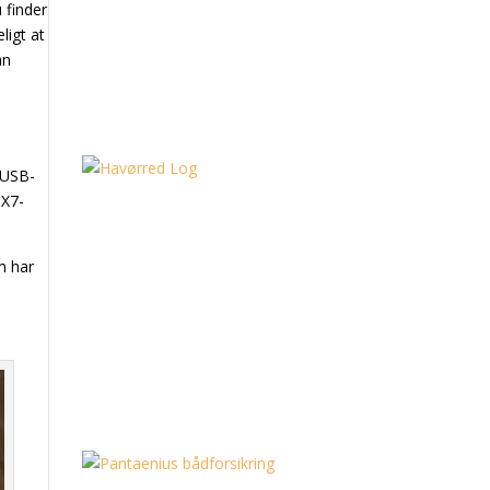
 finder
ligt at
an
™
 USB-
PX7-
m har