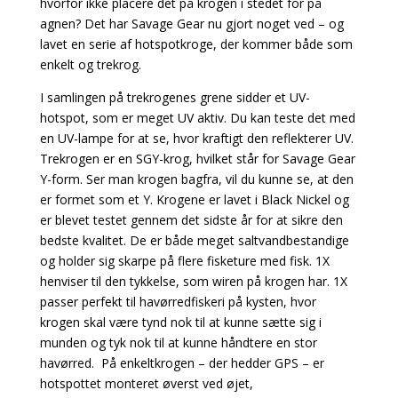
hvorfor ikke placere det på krogen i stedet for på
agnen? Det har Savage Gear nu gjort noget ved – og
lavet en serie af hotspotkroge, der kommer både som
enkelt og trekrog.
I samlingen på trekrogenes grene sidder et UV-
hotspot, som er meget UV aktiv. Du kan teste det med
en UV-lampe for at se, hvor kraftigt den reflekterer UV.
Trekrogen er en SGY-krog, hvilket står for Savage Gear
Y-form. Ser man krogen bagfra, vil du kunne se, at den
er formet som et Y. Krogene er lavet i Black Nickel og
er blevet testet gennem det sidste år for at sikre den
bedste kvalitet. De er både meget saltvandbestandige
og holder sig skarpe på flere fisketure med fisk. 1X
henviser til den tykkelse, som wiren på krogen har. 1X
passer perfekt til havørredfiskeri på kysten, hvor
krogen skal være tynd nok til at kunne sætte sig i
munden og tyk nok til at kunne håndtere en stor
havørred. På enkeltkrogen – der hedder GPS – er
hotspottet monteret øverst ved øjet,