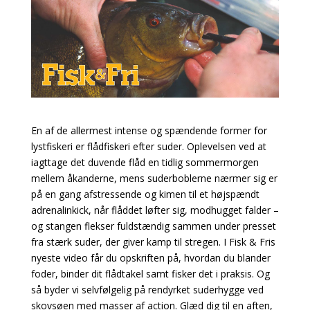
En af de allermest intense og spændende former for
lystfiskeri er flådfiskeri efter suder. Oplevelsen ved at
iagttage det duvende flåd en tidlig sommermorgen
mellem åkanderne, mens suderboblerne nærmer sig er
på en gang afstressende og kimen til et højspændt
adrenalinkick, når flåddet løfter sig, modhugget falder –
og stangen flekser fuldstændig sammen under presset
fra stærk suder, der giver kamp til stregen. I Fisk & Fris
nyeste video får du opskriften på, hvordan du blander
foder, binder dit flådtakel samt fisker det i praksis. Og
så byder vi selvfølgelig på rendyrket suderhygge ved
skovsøen med masser af action. Glæd dig til en aften,