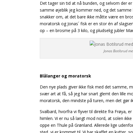
Det tager sin tid at nå bunden, og selvom der er
samme øjeblik jeg kommer ned, og det samme har 
snakker om, at det bare ikke måtte være en bro
moratorsk og Jonas´ fisk er en stor én af slagse
op – en brosme på 3 kilo, og pludselig jubler Ma
Jonas Botilsrud m
Blålanger og moratorsk
Den nye plads giver ikke fisk med det samme, men
svær art at få, så jeg har snart glemt den lille mo
moratorsk, den mindste på turen, men det gør ik
Svalbard, hvorfra vi flyver til direkte fra Frøya,
himlen. Vi er nu så langt mod nord, at solen ikke
oppe en Thule på Grønland. Allerede lige udenfor 
sted, vi er kommet til.
Vi har skaffet en kutter, 