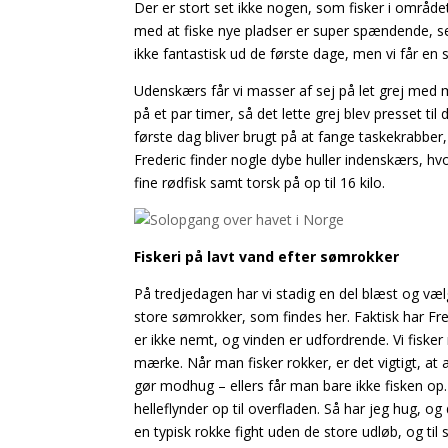
Der er stort set ikke nogen, som fisker i området
med at fiske nye pladser er super spændende, se
ikke fantastisk ud de første dage, men vi får e
Udenskærs får vi masser af sej på let grej med 
på et par timer, så det lette grej blev presset til
første dag bliver brugt på at fange taskekrabber
Frederic finder nogle dybe huller indenskærs, hvo
fine rødfisk samt torsk på op til 16 kilo.
Fiskeri på lavt vand efter sømrokker
På tredjedagen har vi stadig en del blæst og væl
store sømrokker, som findes her. Faktisk har Fr
er ikke nemt, og vinden er udfordrende. Vi fis
mærke. Når man fisker rokker, er det vigtigt, at
gør modhug – ellers får man
bare ikke fisken op
helleflynder op til overfladen. Så har jeg hug, o
en typisk rokke fight uden de store udløb, og til s