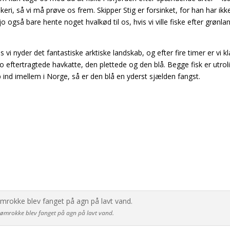
eri, så vi må prøve os frem. Skipper Stig er forsinket, for han har ikke
jo også bare hente noget hvalkød til os, hvis vi ville fiske efter grønla
vi nyder det fantastiske arktiske landskab, og efter fire timer er vi kl
to eftertragtede havkatte, den plettede og den blå. Begge fisk er utrol
ind imellem i Norge, så er den blå en yderst sjælden fangst.
ømrokke blev fanget på agn på lavt vand.