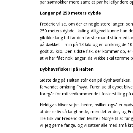
par sømrokker mere samt et par helleflyndere op 
Langer på 250 meters dybde
Frederic vil se, om der er nogle store langer, s
250 meters dybde i kuling. Alligevel kunne han 
gik ikke lang tid før den første mand står
med lan
på dækket
– min på 13 kilo og én omkring de 10 
godt 25 kilo. Den sidste fisk, der kommer op, er e
at vi har fået nok langer, da vi ikke skal
tømme pl
Dybhavsfiskeri på Halten
Sidste dag på Halten står den på dybhavsfiskeri, 
farvandet omkring Frøya. Turen ud til dybet bliv
foregår for mit vedkommende i fosterstilling på 
Heldigvis bliver vejret bedre, hvilket også er n
at der er liv så langt nede, men det er der, og 
lille fisk var Frederic den første i Norge
til at fa
vil jeg gerne
fange, og vi satser alle med små kr