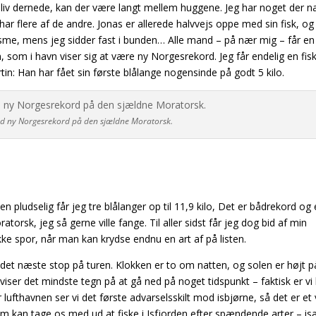
 liv dernede, kan der være langt mellem huggene. Jeg har noget der n
flere af de andre. Jonas er allerede halvvejs oppe med sin fisk, og
sme, mens jeg sidder fast i bunden… Alle mand – på nær mig – får en
n, som i havn viser sig at være ny Norgesrekord. Jeg får endelig en fi
rtin: Han har fået sin første blålange nogensinde på
godt 5 kilo.
ed ny Norgesrekord på den sjældne Moratorsk.
 pludselig får jeg tre blålanger op til 11,9 kilo, Det er bådrekord og
ratorsk, jeg så gerne ville fange. Til aller sidst får jeg dog bid af min
ke spor, når man kan krydse endnu en art af på listen.
 er det næste stop på turen. Klokken er to om natten, og solen er højt p
 viser det mindste tegn på at gå ned på noget tidspunkt – faktisk er vi
lufthavnen ser vi det første advarselsskilt mod isbjørne, så det er et v
som kan tage os med ud at fiske i Isfjorden efter spændende arter – i