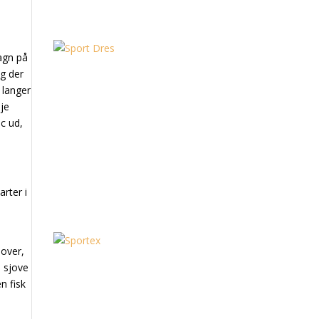
agn på
og der
e langer
eje
ic ud,
arter i
 over,
e sjove
n fisk