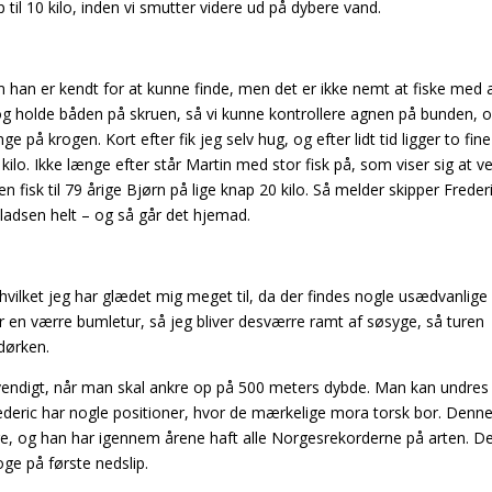
til 10 kilo, inden vi smutter videre ud på dybere vand.
om han er kendt for at kunne finde, men det er ikke
nemt at fiske med 
dog holde båden på
skruen, så vi kunne kontrollere agnen på bunden, 
ge på krogen. Kort efter fik jeg selv hug, og efter lidt tid ligger to fin
kilo. Ikke længe efter står Martin med stor fisk på, som viser
sig at v
n fisk til 79 årige Bjørn på lige
knap 20 kilo. Så melder skipper Freder
adsen helt – og så går det hjemad.
hvilket jeg har glædet mig meget til, da der findes nogle usædvanlige 
er en værre bumletur, så jeg bliver desværre ramt af søsyge, så turen
dørken.
ødvendigt, når man skal ankre op på 500 meters dybde. Man kan undres
Frederic har nogle positioner, hvor de mærkelige mora torsk bor. Denn
nge, og han har igennem årene haft alle Norgesrekorderne på arten. De
oge på første nedslip.