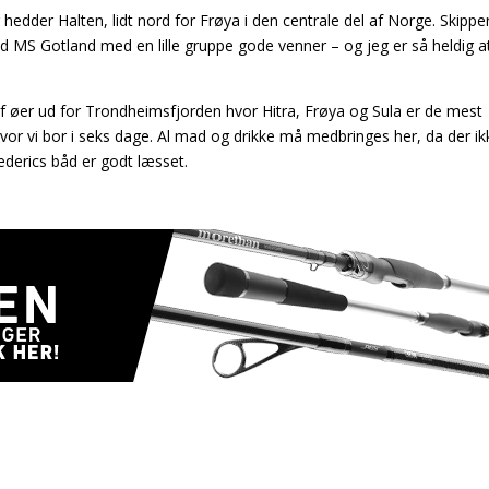
r hedder Halten, lidt nord for Frøya i den centrale del af Norge. Skippe
n båd MS Gotland med en lille gruppe gode venner – og jeg er så heldig 
 af øer ud for Trondheimsfjorden hvor Hitra, Frøya og Sula er de mest
hvor vi bor i seks dage. Al mad og drikke må medbringes her, da der ik
ederics båd er godt læsset.