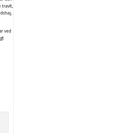
 travlt,
ndshaj,
ar ved
igt