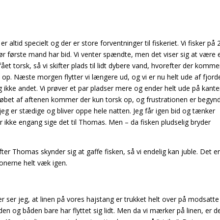
r altid specielt og der er store forventninger til fiskeriet. Vi fisker på
ør første mand har bid.
Vi venter spændte, men det viser sig at være 
fået torsk, så vi skifter plads til lidt dybere vand, hvorefter der komme
, op.
Næste morgen flytter vi længere ud, og vi er nu helt ude af fjord
ikke andet. Vi prøver et par pladser mere og ender helt ude på kanten
I løbet af aftenen kommer der kun torsk op, og frustrationen er begynd
eg er stædige og bliver oppe hele natten. Jeg får igen bid og tænker
der ikke engang sige det til Thomas. Men – da fisken pludselig bryder
efter Thomas skynder sig at gaffe fisken, så vi
endelig kan juble. Det e
tionerne helt væk igen.
er ser jeg, at linen på vores hajstang er trukket helt over på modsatte
n og båden bare har flyttet sig lidt. Men da vi mærker på linen, er de