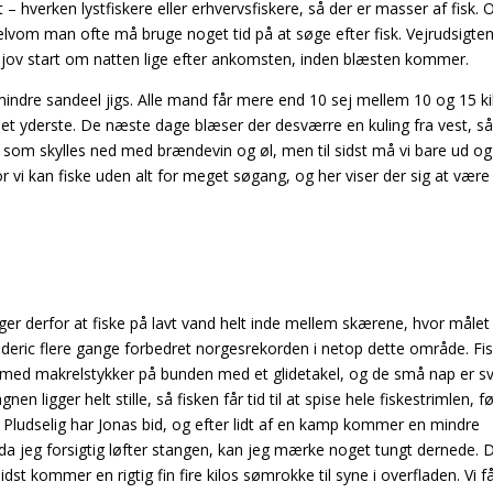
 – hverken lystfiskere eller erhvervsfiskere, så der er masser af fisk. 
lvom man ofte må bruge noget tid på at søge efter fisk. Vejrudsigten
n sjov start om natten lige efter ankomsten, inden blæsten kommer.
mindre sandeel jigs. Alle mand får mere end 10 sej
mellem 10 og 15 ki
 det yderste.
De næste dage blæser der desværre en kuling fra vest, s
, som skylles ned med brændevin og øl, men til sidst må vi bare ud og 
r vi kan fiske uden alt for meget søgang, og her viser der sig at være
ger derfor at fiske på lavt vand helt inde mellem
skærene, hvor målet
ederic flere gange
forbedret norgesrekorden i netop dette område.
Fi
ker med makrelstykker på bunden med
et glidetakel, og de små nap er s
 agnen
ligger helt stille, så fisken får tid til at spise hele fiskestrimlen, 
. Pludselig har Jonas bid, og efter lidt af en kamp kommer en mindre
g da jeg forsigtig løfter stangen, kan jeg mærke noget tungt dernede. 
idst kommer en rigtig fin fire kilos sømrokke til syne i overfladen. Vi f