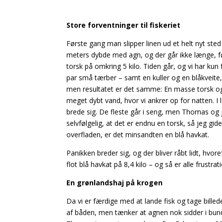
Store forventninger til fiskeriet
Første gang man slipper linen ud et helt nyt sted e
meters dybde med agn, og der går ikke længe, f
torsk på omkring 5 kilo. Tiden går, og vi har kun 
par små tærber – samt en kuller og en blåkveite
men resultatet er det samme: En masse torsk og 
meget
dybt vand, hvor vi ankrer op for natten. 
brede sig. De fleste går i seng, men Thomas og j
selvfølgelig, at det er endnu en torsk, så jeg gi
overfladen, er det minsandten en blå havkat.
Panikken breder sig, og der bliver råbt lidt, hvor
flot blå havkat på 8,4 kilo – og så er alle frustra
En grønlandshaj på krogen
Da vi er færdige med at lande fisk og tage billed
af båden, men tænker at agnen nok sidder i bunde