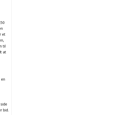
 250
en
r et
en,
 til
t at
r en
 side
r bid.