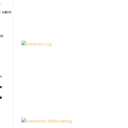
r
at være
ke