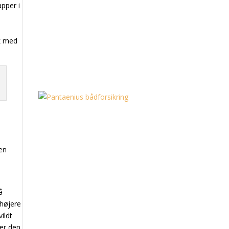
apper i
sk med
 en
å
 højere
ildt
sær den