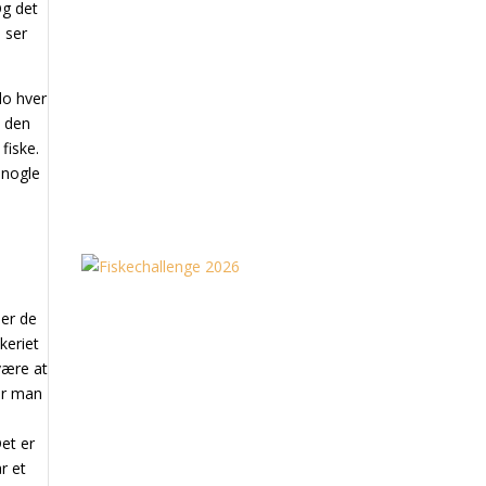
Og det
 ser
lo hver
å den
fiske.
 nogle
 er de
skeriet
være at
før man
Det er
år et