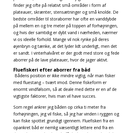
finder jeg ofte på relativt små områder i form af
plateauer, skrænter,
stensætninger og små knolde. De
bedste områder til storaborrer har ofte en vanddybde
på mellem en og tre meter på toppen af forhøjningen,
og hvis der samtidig er dybt vand i nærheden, nærmer
vi os ideelle forhold. Mange vil nok rynke på deres
øjenbryn og tænke, at det lyder lidt underligt, men det
er sandt. I vinterhalvåret er der godt med store og fede
aborrer på de lave plateauer, hvor de jager aktivt.
Fluefiskeri efter aborrer fra båd
Bådens position er ikke mindre vigtig, når man fisker
med fluestang – tvært imod. Denne fiskeform er
enormt vindfølsom, så at deale med dette er en af de
vigtigste faktorer, hvis man vil have succes.
Som regel ankrer jeg båden op cirka ti meter fra
forhøjningen, jeg vil fiske, så jeg har vinden i
ryggen og
kan fiske spottet grundigt igennem. Fluefiskeri fra en
opankret båd er nemlig væsentligt
lettere end fra en