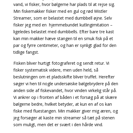
vand, vi fisker, hvor bølgerne har plads til at rejse sig.
Min fiskemakker fisker med en gul og rød Wistler
Streamer, som er belastet med dumbbell øjne. Selv
fisker jeg med en hjemmebundet kutlingimitation –
ligeledes belastet med dumbbells. Efter bare tre kast
kan min makker hæve stangen til en smuk fisk på et
par og fyrre centimeter, og han er synligt glad for den
tidlige fangst.
Fisken bliver hurtigt fotograferet og sendt retur. Vi
fisker systematisk videre, men uden held, så
beslutningen om et pladsskifte bliver truffet. Herefter
søger vi hen til nogle undersøiske bølgebrydere på den
anden side af fiskevandet, hvor vinden virkelig står på.
Vi ankrer op i fronten af båden i et forsøg på at skære
bølgerne bedre, hvilket betyder, at kun en af os kan
fiske med fluestangen. Min makker giver mig æren, og
jeg forsøger at kaste min streamer så tæt på stenen
som muligt, men det er svært i den hårde vind.