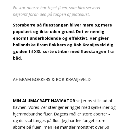
En stor aborre har taget fluen, som blev serveret
nøjsomt foran den på toppen af plateauet.
Storaborre på fluestangen bliver mere og mere
populært og ikke uden grund. Det er nemlig
enormt underholdende og effektivt. Her giver
hollandske Bram Bokkers og Rob Kraaijeveld dig
guiden til XXL sorte striber med fluestangen fra
båd.
AF BRAM BOKKERS & ROB KRAAIJEVELD
MIN ALUMACRAFT NAVIGATOR
sejler os stille ud af
havnen. Vores 7’er stænger er rigget med synkeliner og
hjemmebundne fluer. Dagens mål er store aborrer –
og de skal fanges på flue. Jeg har før fanget store
aborre på fluen, men jeg mangler monstret over 50