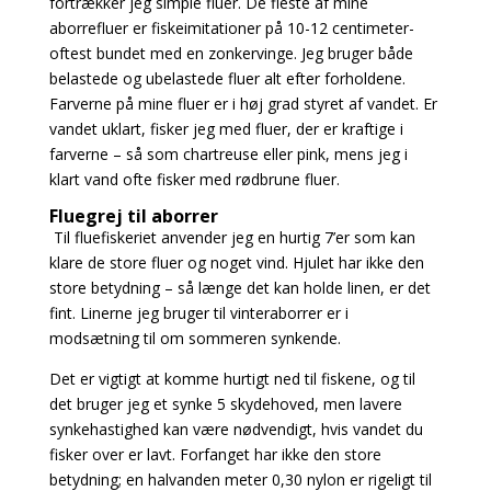
fortrækker
jeg simple fluer. De fleste af mine
aborrefluer er fiskeimitationer på 10-12 centimeter-
oftest bundet med en zonkervinge. Jeg bruger både
belastede og ubelastede fluer alt efter forholdene.
Farverne på mine fluer er i høj grad styret af vandet. Er
vandet uklart, fisker jeg med fluer, der er kraftige i
farverne – så som chartreuse eller pink, mens jeg i
klart vand ofte fisker med rødbrune fluer.
Fluegrej til aborrer
Til fluefiskeriet anvender jeg en hurtig 7’er som kan
klare de store fluer og noget vind. Hjulet har ikke den
store betydning – så længe det kan holde linen, er det
fint. Linerne
jeg bruger til vinteraborrer er i
modsætning til om sommeren synkende.
Det er vigtigt at komme hurtigt ned til fiskene, og til
det bruger jeg et synke 5 skydehoved, men lavere
synkehastighed kan være nødvendigt, hvis vandet du
fisker over er lavt. Forfanget har ikke den store
betydning; en halvanden meter 0,30 nylon er rigeligt til