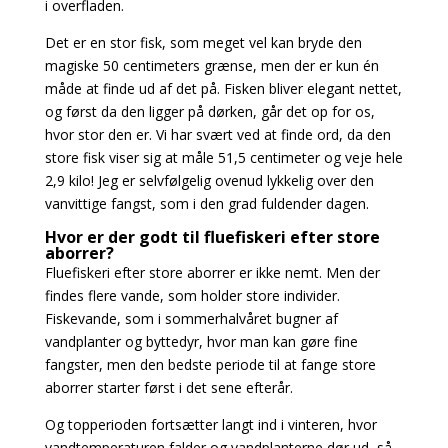
i overfladen.
Det er en stor fisk, som meget vel kan bryde den
magiske 50 centimeters grænse, men der er
kun én
måde at finde ud af det på. Fisken bliver elegant nettet,
og først da den ligger på dørken,
går det op for os,
hvor stor den er. Vi har svært ved at finde ord, da den
store fisk viser sig at måle
51,5 centimeter og veje hele
2,9 kilo! Jeg er selvfølgelig ovenud lykkelig over den
vanvittige
fangst, som i den grad fuldender dagen.
Hvor er der godt til fluefiskeri efter store
aborrer?
Fluefiskeri efter store aborrer er ikke nemt. Men der
findes flere vande, som holder store individer.
Fiskevande, som i sommerhalvåret bugner af
vandplanter og byttedyr, hvor man kan
gøre fine
fangster, men den bedste periode til at fange store
aborrer starter først i det sene efterår.
Og topperioden fortsætter langt ind i vinteren, hvor
vandtemperaturen falder og vandplanterne
dør ud, så