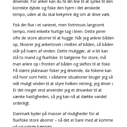
drivende. For anker kan du få din line til at synke til den
korrekte dybde og fiske
den hjem i det ønskede
tempo, uden at du skal bekymre dig om at drive væk.
Fisk din flue i et varieret, men fortrinsvis langsomt
tempo, med enkelte hurtige tag i linen. Dette
pirrer
ofte de store aborrer til at hugge. Når jeg ankrer båden
op, fikserer jeg ankertovet i midten af båden, så båden
står på tværs af vinden. Dette muliggør, at vi let kan
stå to mand og fluefiske. Er bølgerne for store, må
man ankre op i fronten af båden og skiftes til at fiske.
På større plateauer fisker jeg drivende, da fiskene kan
stå hvor som helst. I sådanne situationer bruger jeg så
vidt muligt vinden til at styre hvilken retning, jeg driver i.
Er det meget vind anvender jeg et drivanker til at
sænke hastigheden, så jeg kan nå at dække vandet
ordenligt.
Danmark byder på masser af muligheder for at
fluefiske store aborrer – så det er bare med at
komme
ud og svinge kæppen.