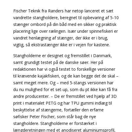
Fischer Teknik fra Randers har netop lanceret et sæt
vandrette stangholdere, beregnet til opbevaring af 5-10
stænger ombord på din båd med en sikker og praktisk
placering lige over rælingen. Især under spinnefiskeri er
vandret henlægning af stænger, der ikke er i brug,
vigtig, så ekstrastænger ikke er i vejen for kastene.
Stangholderne er designet og fremstillet i Danmark,
samt grundigt testet på de danske søer. Her på
redaktionen har vi også testet to forskellige versioner
til krævende kajakfiskeri, og de kan begge det de skal –
samt meget mere. Og – med 5-stangs versionen har
du nu mulighed for et set-up, som du pt ikke kan få fra
andre producenter.
– De er fremstillet ved hjælp af 3D
print i materialet PETG og har TPU gummi indlæg til
beskyttelse af stængerne, fortæller den erfarne
søfisker Peter Fischer, som står bag de nye
stangholdere. Stangholderne er forstærket i
længderetningen med et anodiseret aluminiumsprofil,