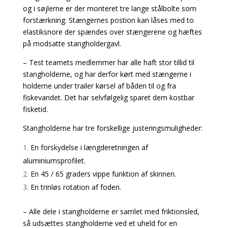
og i søjlerne er der monteret tre lange stålbolte som
forstærkning. Stængernes postion kan låses med to
elastiksnore der spændes over stængerene og hæftes
på modsatte stangholdergavl.
– Test teamets medlemmer har alle haft stor tillid til
stangholderne, og har derfor kørt med stængerne i
holderne under trailer kørsel af båden til og fra
fiskevandet. Det har selvfølgelig sparet dem kostbar
fisketid.
Stangholderne har tre forskellige justeringsmuligheder:
En forskydelse i længderetningen af
aluminiumsprofilet.
En 45 / 65 graders vippe funktion af skinnen.
En trinløs rotation af foden.
– Alle dele i stangholderne er samlet med friktionsled,
så udsættes stangholderne ved et uheld for en