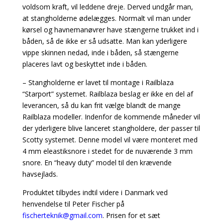
voldsom kraft, vil leddene dreje. Derved undgår man,
at stangholderne ødelægges. Normalt vil man under
kørsel og havnemanøvrer have stængerne trukket ind i
båden, så de ikke er så udsatte. Man kan yderligere
vippe skinnen nedad, inde i båden, så stængerne
placeres lavt og beskyttet inde i båden.
– Stangholderne er lavet til montage i Railblaza
“Starport” systemet. Railblaza beslag er ikke en del af
leverancen, så du kan frit vælge blandt de mange
Railblaza modeller. Indenfor de kommende måneder vil
der yderligere blive lanceret stangholdere, der passer til
Scotty systemet. Denne model vil være monteret med
4 mm eleastiksnore i stedet for de nuværende 3 mm
snore. En “heavy duty” model til den krævende
havsejlads.
Produktet tilbydes indtil videre i Danmark ved
henvendelse til Peter Fischer på
fischerteknik@gmail.com
. Prisen for et sæt