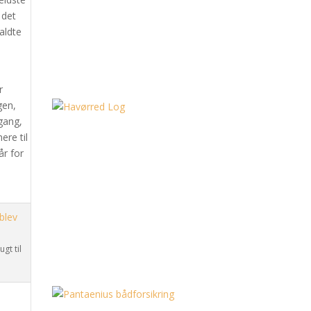
 det
kaldte
r
gen,
gang,
ere til
år for
gt til