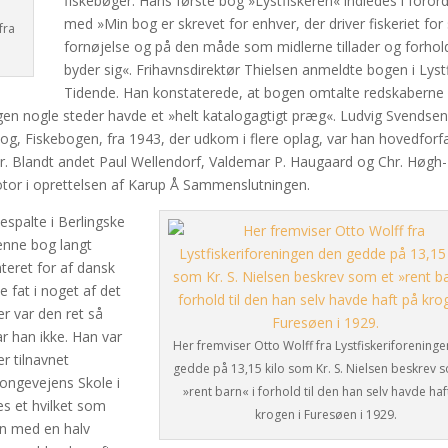
fiskebøger. Hans første bog »Lystfiskeren« indledes i foror
med »Min bog er skrevet for enhver, der driver fiskeriet for 
fra
fornøjelse og på den måde som midlerne tillader og forho
byder sig«. Frihavnsdirektør Thielsen anmeldte bogen i Lystf
Tidende. Han konstaterede, at bogen omtalte redskaberne i
en nogle steder havde et »helt katalogagtigt præg«. Ludvig Svendsen
 bog, Fiskebogen, fra 1943, der udkom i flere oplag, var han hovedforfa
er. Blandt andet Paul Wellendorf, Valdemar P. Haugaard og Chr. Høgh-
motor i oprettelsen af Karup Å Sammenslutningen.
espalte i Berlingske
enne bog langt
nteret for af dansk
 fat i noget af det
r var den ret så
ar han ikke. Han var
Her fremviser Otto Wolff fra Lystfiskeriforening
r tilnavnet
gedde på 13,15 kilo som Kr. S. Nielsen beskrev 
Kongevejens Skole i
»rent barn« i forhold til den han selv havde haf
s et hvilket som
krogen i Furesøen i 1929.
en med en halv