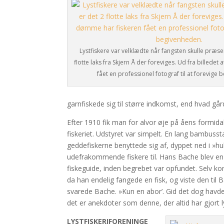
Lystfiskere var velklædte når fangsten skulle præse
flotte laks fra Skjern Å der foreviges. Ud fra billede
fået en professionel fotograf til at forevige
garnfiskede sig til større indkomst, end hvad gå
Efter 1910 fik man for alvor øje på åens formida
fiskeriet. Udstyret var simpelt. En lang bambus
geddefiskerne benyttede sig af, dyppet ned i »h
udefrakommende fiskere til. Hans Bache blev en 
fiskeguide, inden begrebet var opfundet. Selv kon
da han endelig fangede en fisk, og viste den til
svarede Bache. »Kun en abor’. Gid det dog havd
det er anekdoter som denne, der altid har gjort ly
LYSTFISKERIFORENINGE