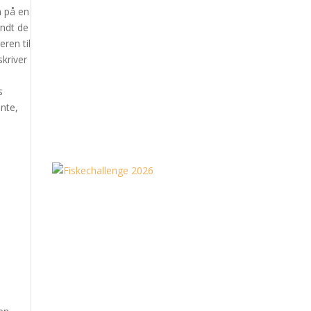
m på en
andt de
ren til
kriver
s
ente,