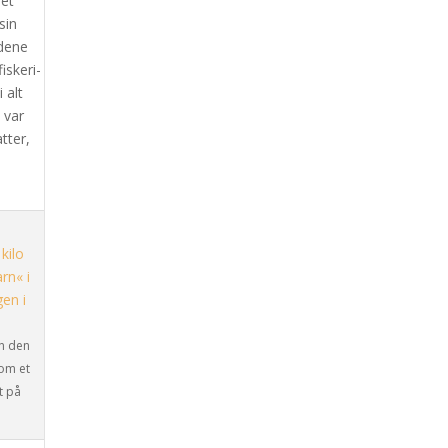
det
sin
ldene
iskeri-
 alt
 var
tter,
en den
som et
t på