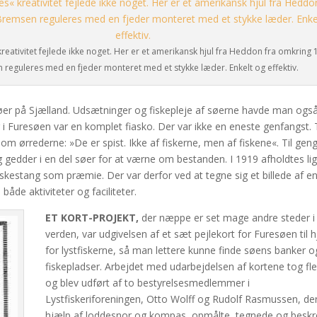
eativitet fejlede ikke noget. Her er et amerikansk hjul fra Heddon fra omkring 
reguleres med en fjeder monteret med et stykke læder. Enkelt og effektiv.
øer på Sjælland. Udsætninger og fiskepleje af søerne havde man også
i Furesøen var en komplet fiasko. Der var ikke en eneste genfangst. T
m ørrederne: »De er spist. Ikke af fiskerne, men af fiskene«. Til gen
gedder i en del søer for at værne om bestanden. I 1919 afholdtes li
kestang som præmie. Der var derfor ved at tegne sig et billede af e
åde aktiviteter og faciliteter.
ET KORT-PROJEKT,
der næppe er set mage andre steder i
verden, var udgivelsen af et sæt pejlekort for Furesøen til 
for lystfiskerne, så man lettere kunne finde søens banker o
fiskepladser. Arbejdet med udarbejdelsen af kortene tog fle
og blev udført af to bestyrelsesmedlemmer i
Lystfiskeriforeningen, Otto Wolff og Rudolf Rasmussen, de
hjælp af loddesnor og kompas, opmålte, tegnede og beskr