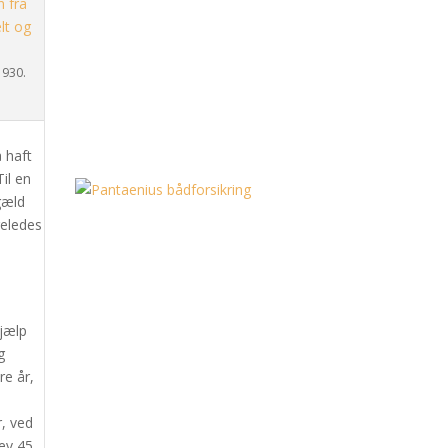
1930.
 haft
il en
gæld
geledes
n
hjælp
g
re år,
r, ved
ev 45