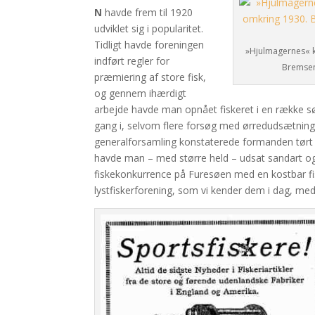
N
havde frem til 1920
udviklet sig i popularitet.
Tidligt havde foreningen
»Hjulmagernes« kr
indført regler for
Bremsen 
præmiering af store fisk,
og gennem ihærdigt
arbejde havde man opnået fiskeret i en række s
gang i, selvom flere forsøg med ørredudsætning 
generalforsamling konstaterede formanden tørt o
havde man – med større held – udsat sandart og 
fiskekonkurrence på Furesøen med en kostbar fis
lystfiskerforening, som vi kender dem i dag, med b