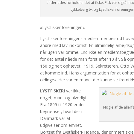
anderledes forhold til det at fiske. Fisk var også ma
Lykkeberg tv. og Lystfiskeriforeningen
»Lystfiskeriforeningen«.
Lystfiskeriforeningens medlemmer bestod hoveds
andre med lav indkomst. En almindelig arbejdsu
når ugen var omme. End ikke en medlemsbegræns
for det antal nåede man først efter 10 år. Så opr
150 og helt ophævet i 1919. Sekretæren, Otto Wolf
at komme ind. Hans argumentation for at ophæv
oldinge«. Her var en mand, der kunne se fremtids
LYSTFISKERI
var ikke
noget, man tog alvorligt.
Fra 1895 til 1920 er det
Nogle af de allerf
begrænset, hvad der i
Danmark var af
udgivelser om emnet.
Bortset fra Lystfiskeri-Tidende, der primært skr