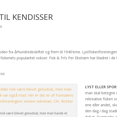
TIL KENDISSER
ri
perioden fra århundredeskiftet og frem til 1940’erne. Lystfiskeriforeninge
fiskeriets popularitet vokser. Fisk & Fri’s Per Ekstrøm har bladret i de
tos
LYST ELLER SPOR
man skal betegne 
rekreative fiskeri 
ene eller andet, sk
den dag i dag stad
er nok være blevet genudsat, men man havde et
debat. Danmarks 