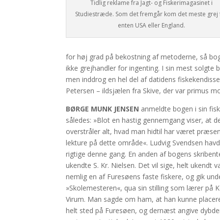
Tidlig reklame fra Jagt- og Fiskerimagasinet i
Studiestræde. Som det fremgår kom det meste grej 
enten USA eller England.
for høj grad på bekostning af metoderne, så bog
ikke grejhandler for ingenting. I sin mest solgte
men inddrog en hel del af datidens fiskekendiss
Petersen – ildsjælen fra Skive, der var primus 
BØRGE MUNK JENSEN
anmeldte bogen i sin fisk
således: »Blot en hastig gennemgang viser, at d
overstråler alt, hvad man hidtil har været præse
lekture på dette område«. Ludvig Svendsen havde
rigtige denne gang. En anden af bogens skribente
ukendte S. Kr. Nielsen. Det vil sige, helt ukendt v
nemlig en af Furesøens faste fiskere, og gik unde
»Skolemesteren«, qua sin stilling som lærer på 
Virum. Man sagde om ham, at han kunne placere
helt sted på Furesøen, og dernæst angive dybd