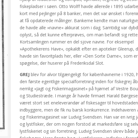
fiskepladser i søen. Otto Wolff havde allerede i 1895 udarbe
kort med pejlinger på 8 banker, men det var ønsket i foren
at få opdaterede målinger. Bankerne kendte man naturligvi
de havde alle »navne« akkurat som i dag. Samtidig var dyb
oplyst, så det kunne efterprøves, om man befandt sig rette
Kortsamlingen rummer en del sjove navne. For eksempel
»Apothekerens Have«, opkaldt efter en apoteker Gleerup, d
havde sin favoritplads her, eller »Den Sorte Dame«, som er
spøgelse, der huserer på Frederiksdal Slot.
GREJ
blev for alvor tilgængeligt for københavnerne i 1920, 
den første egentlige specialforretning inden for fiskegrej å
nemlig »Jagt og Fiskerimagasinet« på hjørnet af Vestre Bou
og Studiestræde. I mange år havde firmaet Harald Børges
været stort set eneleverandør af fiskesager til hovedstade
indbyggere, men de fik nu barsk konkurrence. Indehaveren a
og Fiskerimagasinet var Ludvig Svendsen. Han var en ivrig 
og lystfisker, der om nogen forstod at markedsføre sig selv
lystfiskeriet og sin forretning. Ludvig Svendsen skrev både 