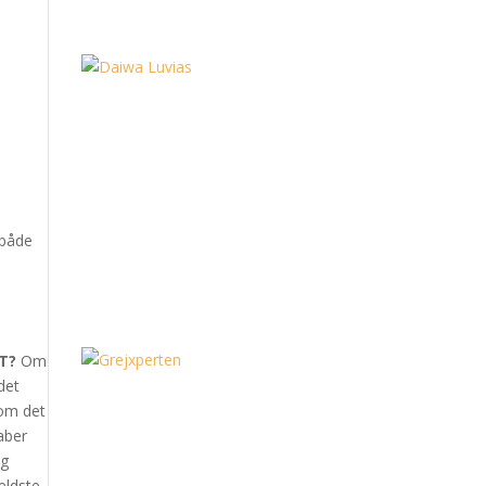
n
 både
T?
Om
det
som det
aber
ig
ældste