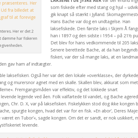
LAKSENE I DE JYSKE ÅER
var der endnu ing
som fiskede efter med stang og hjul – udvik
gik knapt så stærkt i Jylland. Skomagermest
Hans Bache var dog en undtagelse. Han
laksefiskede. Den første laks i Skjern Å fan
nteres. Her er det 2
han i 1897 og den sidste i 1954 – på 21½ pu
t at dømme har fiskeren
Det blev for hans vedkommende til 205 laks i
 begivenheden.
Senere berettede Bache, at da han begyndte
fiskeri, var der så mange laks, at en landm
rden gav ham af indtægter.
ble laksefiskeri. Også her var det den lokale »overklasse«, der dyrked
stang og murersnor agnet med en skalle. Skallen blev, akkurat som m
ullerne«. Fremgangsmåden var effektiv, og det lokkede snart
levende legende ved åen. Folk valfartede til vandet, og Bache agere
gen, Chr. D. X, var på laksefiskeri. Fiskelykken stod dog ikke kongen b
 Bache, spurgte kongen, hvad det var for en fisk. »En abor’, Deres Maj
e været en Tubor’«, sagde kongen. Om det er sandt, er nok usikkert,
stfiskeriet levende.