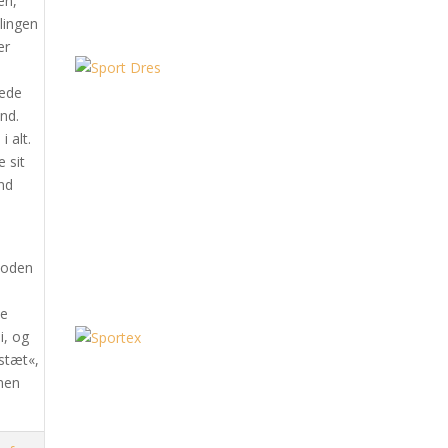
en,
lingen
er
gede
nd.
 alt.
 sit
and
e
etoden
de
i, og
estæt«,
 men