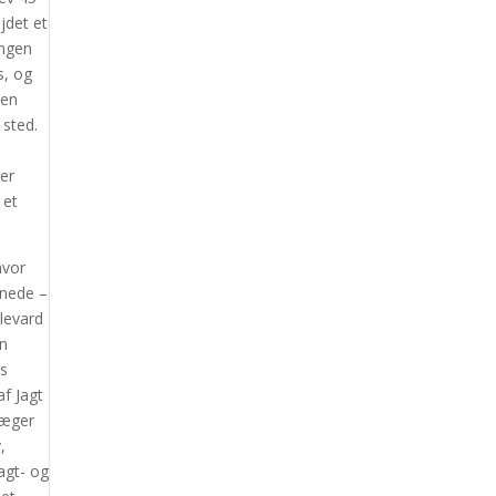
jdet et
ingen
s, og
den
 sted.
er
 et
hvor
bnede –
levard
en
ns
f Jagt
jæger
,
jagt- og