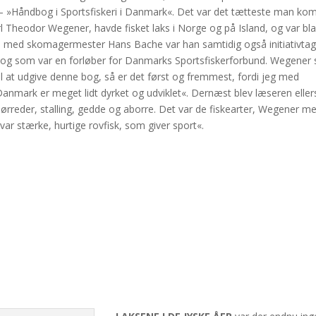
 »Håndbog i Sportsfiskeri i Danmark«. Det var det tætteste man ko
 Carl Theodor Wegener, havde fisket laks i Norge og på Island, og var bl
 med skomagermester Hans Bache var han samtidig også initiativtage
– og som var en forløber for Danmarks Sportsfiskerforbund. Wegener s
 til at udgive denne bog, så er det først og fremmest, fordi jeg med
Danmark er meget lidt dyrket og udviklet«. Dernæst blev læseren eller
, ørreder, stalling, gedde og aborre. Det var de fiskearter, Wegener m
ar stærke, hurtige rovfisk, som giver sport«.