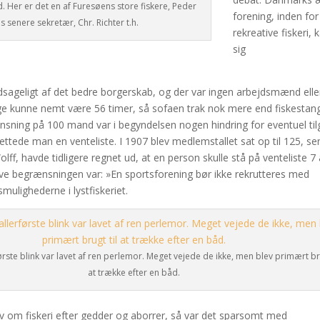
d. Her er det en af Furesøens store fiskere, Peder
forening, inden for
s senere sekretær, Chr. Richter t.h.
rekreative fiskeri, 
sig
ageligt af det bedre borgerskab, og der var ingen arbejdsmænd elle
ge kunne nemt være 56 timer, så sofaen trak nok mere end fiskestan
ning på 100 mand var i begyndelsen nogen hindring for eventuel til
ettede man en venteliste. I 1907 blev medlemstallet sat op til 125, sen
f, havde tidligere regnet ud, at en person skulle stå på venteliste 7 
e begrænsningen var: »En sportsforening bør ikke rekrutteres med
mulighederne i lystfiskeriet.
ørste blink var lavet af ren perlemor. Meget vejede de ikke, men blev primært bru
at trække efter en båd.
ev om fiskeri efter gedder og aborrer, så var det sparsomt med