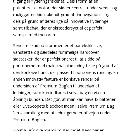
tilgang til flyderingsfiskeriet. Dels i form af en
patenteret elmotor, der sidder centralt under sædet og
muliggør en hidtil ukendt grad af finnavigation – og
dels på grund af deres lige så innovative flyderinge
samt tilbehør, der er skræddersyet til et perfekt
samspil med motoren.
Seneste skud på stammen er et par eksklusive,
vandtætte og særdeles rummelige hardcover
sidetasker, der er perfektioneret til at sidde på
pontonerne med maksimal pladsudnyttelse på grund af
den konkave bund, der passer til pontonens runding. En
anden innovativ feature er konkave render på
undersiden af Premium Bag´en til underløb af
ledninger, som kan indføres i selve bag´en via en
åbning i bunden. Det gør, at man kan have fx batterier
eller LiveScopets blackbox inden i selve Premium Bag
´en – samtidig med at ledningerne er af vejen under
Premium Bag´en.
Float Plus´s nye Premium Bellyboat Bags har en