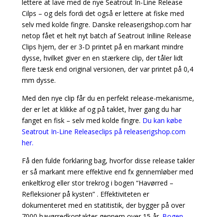
lettere at lave med de nye Seatrout In-Line Release
Cilps – og dels fordi det også er lettere at fiske med
selv med kolde fingre. Danske releaserigshop.com har
netop fået et helt nyt batch af Seatrout Inlline Release
Clips hjem, der er 3-D printet på en markant mindre
dysse, hvilket giver en en stærkere clip, der tåler lidt
flere tæsk end original versionen, der var printet på 0,4
mm dysse.
Med den nye clip får du en perfekt release-mekanisme,
der er let at klikke af og på taklet, hver gang du har
fanget en fisk – selv med kolde fingre.
Du kan købe
Seatrout In-Line Releaseclips på releaserigshop.com
her.
Få den fulde forklaring bag, hvorfor disse release takler
er så markant mere effektive end fx gennemløber med
enkeltkrog eller stor trekrog i bogen “Havørred –
Refleksioner på kysten” . Effektiviteten er
dokumenteret med en statitistik, der bygger på over
7000 havørredkontakter gennem over 15 år.
Bogen