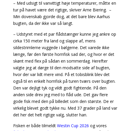
– Med udsigt til vanvittigt høje temperaturer, måtte en
tur på havet være det rigtige, skriver Arne Biering. –
Min dovenskab gjorde dog, at det bare blev Aarhus
bugten, da der ikke var så langt.
– Udstyret med et par flådstænger kunne jeg ankre op
cirka 150 meter fra land og slappe af, mens
sildestrimlerne vuggede i bølgerne. Det varede ikke
længe, før den første hornfisk sad der, og hvor er det
skønt med flex på sådan en sommerdag.
Herefter
valgte jeg at dørge til den modsatte side af bugten,
hvor der var lidt mere vind. På et tobisblink blev det
også til en enkelt hornfisk på turen tværs over bugten.
Den var dejligt tyk og vildt godt fightende. På den
anden side drev jeg med to flåd ude. Det gav flere
gode fisk med den på billedet som den største. De er
virkelig blevet godt tykke nu. Med 37 grader på land var
det her det helt rigtige valg, slutter han.
Fisken er både tilmeldt
Westin Cup 2026
og vores