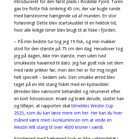
introduceret for den først plads i Roskilde Fjord. Turen
gav tre flotte fisk omkring 45 cm, der var kugle runde
med børsteorme hængende ud af munden. En stor
forløsning! Dette blev startskuddet til en hektisk tid,
hvor alle ledige timer blev brugt til at fiske i fjorden.
– På min bedste tur tog jeg 19 fisk, og min makker
stod for den største på 75 cm den dag. Herudover tog
jeg på dagen, ikke min største, men uden tvivl
smukkeste havørred til dato. Jeg har godt nok set dem
med røde prikker før, men den her er for mig noget
helt specielt – bedøm selv. Den smukke ørred blev
taget på en W6 stang fisket med en kystwobler.
Ørreden blev nænsomt behandlet og returneret efter
en kort fotosession. Knæk og bræk derude, slutter han
og tilføjer, at rapporten skal
tilmeldes Westin Cup
2025, som du kan læse mere om her. Her kan du hver
måned være med i konkurrencen om at vinde en
Westin W8 stang til over 4000 kroner i værdi.
Fjordørred med bækørred look er ikke ualmindeligt i