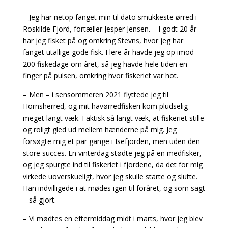
– Jeg har netop fanget min til dato smukkeste ørred i
Roskilde Fjord, fortæller Jesper Jensen. – I godt 20 år
har jeg fisket på og omkring Stevns, hvor jeg har
fanget utallige gode fisk. Flere år havde jeg op imod
200 fiskedage om året, så jeg havde hele tiden en
finger på pulsen, omkring hvor fiskeriet var hot.
– Men – i sensommeren 2021 flyttede jeg til
Hornsherred, og mit havørredfiskeri kom pludselig
meget langt væk. Faktisk så langt væk, at fiskeriet stille
og roligt gled ud mellem hænderne på mig. Jeg
forsøgte mig et par gange i Isefjorden, men uden den
store succes. En vinterdag stødte jeg på en medfisker,
og jeg spurgte ind til fiskeriet i fjordene, da det for mig
virkede uoverskueligt, hvor jeg skulle starte og slutte.
Han indvilligede i at mødes igen til foråret, og som sagt
– så gjort.
– Vi mødtes en eftermiddag midt i marts, hvor jeg blev