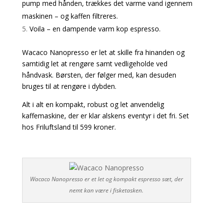
pump med hånden, trækkes det varme vand igennem
maskinen – og kaffen filtreres.
Voila – en dampende varm kop espresso.
Wacaco Nanopresso er let at skille fra hinanden og
samtidig let at rengøre samt vedligeholde ved
håndvask. Børsten, der følger med, kan desuden
bruges til at rengøre i dybden.
Alt i alt en kompakt, robust og let anvendelig
kaffemaskine, der er klar alskens eventyr i det fri. Set
hos
Friluftsland
til 599 kroner.
Wacaco Nanopresso er et let og kompakt espresso sæt, der
nemt kan være i fisketasken.