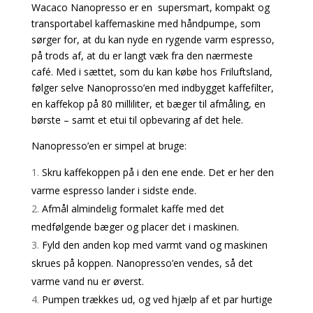
Wacaco Nanopresso er en supersmart, kompakt og
transportabel kaffemaskine med håndpumpe, som
sørger for, at du kan nyde en rygende varm espresso,
på trods af, at du er langt væk fra den nærmeste
café. Med i sættet, som du kan købe hos Friluftsland,
følger selve Nanoprosso’en med indbygget kaffefilter,
en kaffekop på 80 milliliter, et bæger til afmåling, en
børste – samt et etui til opbevaring af det hele.
Nanopresso’en er simpel at bruge:
Skru kaffekoppen på i den ene ende. Det er her den
varme espresso lander i sidste ende.
Afmål almindelig formalet kaffe med det
medfølgende bæger og placer det i maskinen.
Fyld den anden kop med varmt vand og maskinen
skrues på koppen. Nanopresso’en vendes, så det
varme vand nu er øverst.
Pumpen trækkes ud, og ved hjælp af et par hurtige