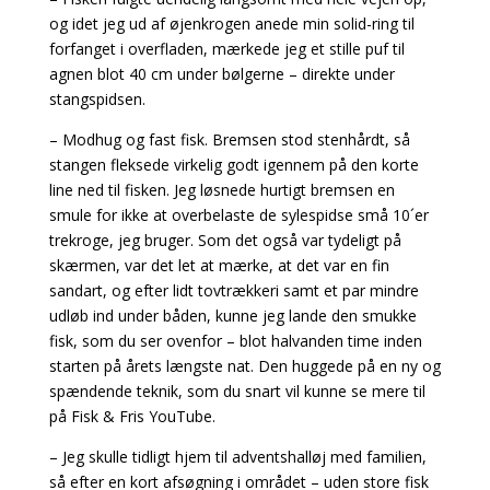
og idet jeg ud af øjenkrogen anede min solid-ring til
forfanget i overfladen, mærkede jeg et stille puf til
agnen blot 40 cm under bølgerne – direkte under
stangspidsen.
– Modhug og fast fisk. Bremsen stod stenhårdt, så
stangen fleksede virkelig godt igennem på den korte
line ned til fisken. Jeg løsnede hurtigt bremsen en
smule for ikke at overbelaste de sylespidse små 10´er
trekroge, jeg bruger. Som det også var tydeligt på
skærmen, var det let at mærke, at det var en fin
sandart, og efter lidt tovtrækkeri samt et par mindre
udløb ind under båden, kunne jeg lande den smukke
fisk, som du ser ovenfor – blot halvanden time inden
starten på årets længste nat. Den huggede på en ny og
spændende teknik, som du snart vil kunne se mere til
på Fisk & Fris YouTube.
– Jeg skulle tidligt hjem til adventshalløj med familien,
så efter en kort afsøgning i området – uden store fisk