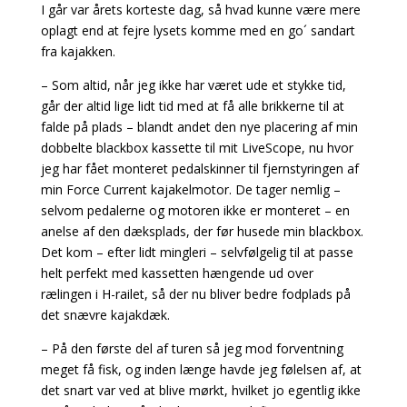
I går var årets korteste dag, så hvad kunne være mere
oplagt end at fejre lysets komme med en go´ sandart
fra kajakken.
– Som altid, når jeg ikke har været ude et stykke tid,
går der altid lige lidt tid med at få alle brikkerne til at
falde på plads – blandt andet den nye placering af min
dobbelte blackbox kassette til mit LiveScope, nu hvor
jeg har fået monteret pedalskinner til fjernstyringen af
min Force Current kajakelmotor. De tager nemlig –
selvom pedalerne og motoren ikke er monteret – en
anelse af den dæksplads, der før husede min blackbox.
Det kom – efter lidt mingleri – selvfølgelig til at passe
helt perfekt med kassetten hængende ud over
rælingen i H-railet, så der nu bliver bedre fodplads på
det snævre kajakdæk.
– På den første del af turen så jeg mod forventning
meget få fisk, og inden længe havde jeg følelsen af, at
det snart var ved at blive mørkt, hvilket jo egentlig ikke