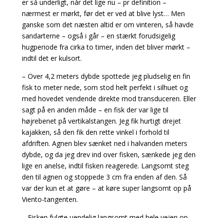
er så underligt, når det lige nu – pr definition –
nærmest er mørkt, før det er ved at blive lyst… Men
ganske som det næsten altid er om vinteren, så havde
sandarterne – også i går – en stærkt forudsigelig
hugperiode fra cirka to timer, inden det bliver mørkt –
indtil det er kulsort.
– Over 4,2 meters dybde spottede jeg pludselig en fin
fisk to meter nede, som stod helt perfekt i silhuet og
med hovedet vendende direkte mod transduceren. Eller
sagt på en anden måde – en fisk der var lige til
højrebenet på vertikalstangen. Jeg fik hurtigt drejet
kajakken, så den fik den rette vinkel i forhold til
afdriften. Agnen blev sænket ned i halvanden meters
dybde, og da jeg drev ind over fisken, sænkede jeg den
lige en anelse, indtil fisken reagerede. Langsomt steg
den til agnen og stoppede 3 cm fra enden af den. Så
var der kun et at gøre – at køre super langsomt op på
Viento-tangenten.
– Fisken fulgte uendelig langsomt med hele vejen op,