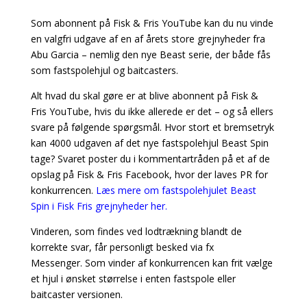
Som abonnent på Fisk & Fris YouTube kan du nu vinde
en valgfri udgave af en af årets store grejnyheder fra
Abu Garcia – nemlig den nye Beast serie, der både fås
som fastspolehjul og baitcasters.
Alt hvad du skal gøre er at blive abonnent på Fisk &
Fris YouTube, hvis du ikke allerede er det – og så ellers
svare på følgende spørgsmål. Hvor stort et bremsetryk
kan 4000 udgaven af det nye fastspolehjul Beast Spin
tage? Svaret poster du i kommentartråden på et af de
opslag på Fisk & Fris Facebook, hvor der laves PR for
konkurrencen.
Læs mere om fastspolehjulet Beast
Spin i Fisk Fris grejnyheder her.
Vinderen, som findes ved lodtrækning blandt de
korrekte svar, får personligt besked via fx
Messenger. Som vinder af konkurrencen kan frit vælge
et hjul i ønsket størrelse i enten fastspole eller
baitcaster versionen.