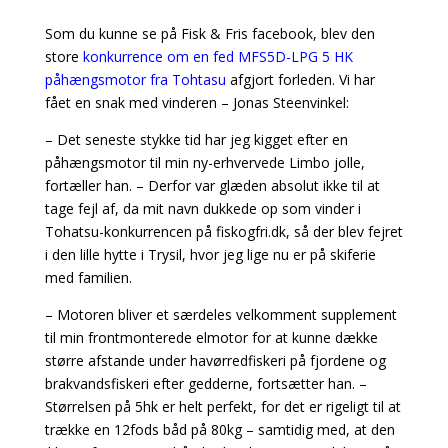
Som du kunne se på Fisk & Fris facebook, blev den
store
konkurrence om en fed MFS5D-LPG 5 HK
påhængsmotor fra Tohtasu
afgjort forleden. Vi har
fået en snak med vinderen – Jonas Steenvinkel:
– Det seneste stykke tid har jeg kigget efter en
påhængsmotor til min ny-erhvervede Limbo jolle,
fortæller han. – Derfor var glæden absolut ikke til at
tage fejl af, da mit navn dukkede op som vinder i
Tohatsu-konkurrencen på fiskogfri.dk, så der blev fejret
i den lille hytte i Trysil, hvor jeg lige nu er på skiferie
med familien.
– Motoren bliver et særdeles velkomment supplement
til min frontmonterede elmotor for at kunne dække
større afstande under havørredfiskeri på fjordene og
brakvandsfiskeri efter gedderne, fortsætter han. –
Størrelsen på 5hk er helt perfekt, for det er rigeligt til at
trække en 12fods båd på 80kg – samtidig med, at den