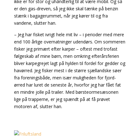
ikke er for stor og uhåndterlig til at være mobil. Og så
er den gas-dreven, så jeg ikke skal tænke på benzin
stænk i bagagerummet, når jeg kører til og fra
vandene, slutter han.
– Jeg har fisket ivrigt hele mit liv – i perioder med mere
end 100 årlige overnatninger udendørs. Om sommeren
fisker jeg primært efter karper – oftest med trofast
følgeskab af mine børn, men omkring efterårsferien
bliver karpegrejet lagt på hylden til fordel for gedder og
havørred. Jeg fisker mest i de større sjællandske søer
fra foreningsbåde, men især muligheden for fjord-
ørred har luret de seneste år, hvorfor jeg har fået fat
en mindre jolle på trailer. Med børsteormesæsonen
lige på trapperne, er jeg spændt på at få prøvet
motoren af, slutter han.