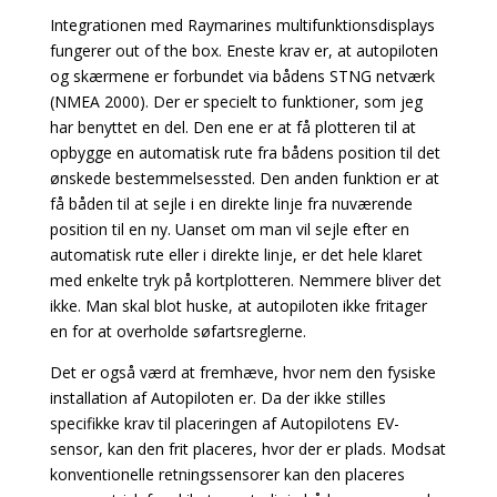
Integrationen med Raymarines multifunktionsdisplays
fungerer out of the box. Eneste krav er, at autopiloten
og skærmene er forbundet via bådens STNG netværk
(NMEA 2000). Der er specielt to funktioner, som jeg
har benyttet en del. Den ene er at få plotteren til at
opbygge en automatisk rute fra bådens position til det
ønskede bestemmelsessted. Den anden funktion er at
få båden til at sejle i en direkte linje fra nuværende
position til en ny. Uanset om man vil sejle efter en
automatisk rute eller i direkte linje, er det hele klaret
med enkelte tryk på kortplotteren. Nemmere bliver det
ikke. Man skal blot huske, at autopiloten ikke fritager
en for at overholde søfartsreglerne.
Det er også værd at fremhæve, hvor nem den fysiske
installation af Autopiloten er. Da der ikke stilles
specifikke krav til placeringen af Autopilotens EV-
sensor, kan den frit placeres, hvor der er plads. Modsat
konventionelle retningssensorer kan den placeres