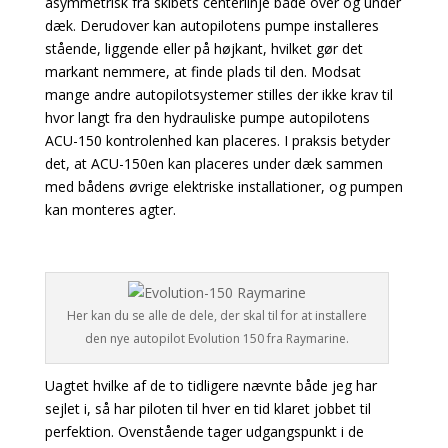
asymmetrisk fra skibets centerlinje både over og under
dæk. Derudover kan autopilotens pumpe installeres
stående, liggende eller på højkant, hvilket gør det
markant nemmere, at finde plads til den. Modsat
mange andre autopilotsystemer stilles der ikke krav til
hvor langt fra den hydrauliske pumpe autopilotens
ACU-150 kontrolenhed kan placeres. I praksis betyder
det, at ACU-150en kan placeres under dæk sammen
med bådens øvrige elektriske installationer, og pumpen
kan monteres agter.
Her kan du se alle de dele, der skal til for at installere
den nye autopilot Evolution 150 fra Raymarine.
Uagtet hvilke af de to tidligere nævnte både jeg har
sejlet i, så har piloten til hver en tid klaret jobbet til
perfektion. Ovenstående tager udgangspunkt i de