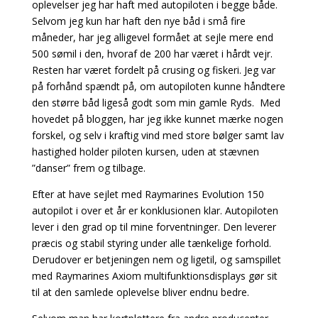
oplevelser jeg har haft med autopiloten i begge både.
Selvom jeg kun har haft den nye båd i små fire
måneder, har jeg alligevel formået at sejle mere end
500 sømil i den, hvoraf de 200 har været i hårdt vejr.
Resten har været fordelt på crusing og fiskeri. Jeg var
på forhånd spændt på, om autopiloten kunne håndtere
den større båd ligeså godt som min gamle Ryds. Med
hovedet på bloggen, har jeg ikke kunnet mærke nogen
forskel, og selv i kraftig vind med store bølger samt lav
hastighed holder piloten kursen, uden at stævnen
”danser” frem og tilbage.
Efter at have sejlet med Raymarines Evolution 150
autopilot i over et år er konklusionen klar. Autopiloten
lever i den grad op til mine forventninger. Den leverer
præcis og stabil styring under alle tænkelige forhold.
Derudover er betjeningen nem og ligetil, og samspillet
med Raymarines Axiom multifunktionsdisplays gør sit
til at den samlede oplevelse bliver endnu bedre.