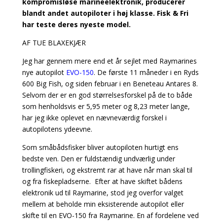
kompromisløse marineelektronik, producerer
blandt andet autopiloter i høj klasse. Fisk & Fri
har teste deres nyeste model.
AF TUE BLAXEKJÆR
Jeg har gennem mere end et år sejlet med Raymarines
nye autopilot
EVO-150
. De første 11 måneder i en Ryds
600 Big Fish, og siden februar i en Beneteau Antares 8.
Selvom der er en god størrelsesforskel på de to både
som henholdsvis er 5,95 meter og 8,23 meter lange,
har jeg ikke oplevet en nævneværdig forskel i
autopilotens ydeevne.
Som småbådsfisker bliver autopiloten hurtigt ens
bedste ven. Den er fuldstændig undværlig under
trollingfiskeri, og ekstremt rar at have når man skal til
og fra fiskepladserne. Efter at have skiftet bådens
elektronik ud til Raymarine, stod jeg overfor valget
mellem at beholde min eksisterende autopilot eller
skifte til en EVO-150 fra Raymarine. En af fordelene ved