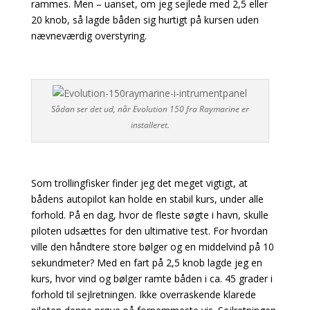
rammes. Men – uanset, om jeg sejlede med 2,5 eller
20 knob, så lagde båden sig hurtigt på kursen uden
nævneværdig overstyring.
Sådan ser det ud, når Evolution 150 fra Raymarine er
installeret.
Som trollingfisker finder jeg det meget vigtigt, at
bådens autopilot kan holde en stabil kurs, under alle
forhold. På en dag, hvor de fleste søgte i havn, skulle
piloten udsættes for den ultimative test. For hvordan
ville den håndtere store bølger og en middelvind på 10
sekundmeter? Med en fart på 2,5 knob lagde jeg en
kurs, hvor vind og bølger ramte båden i ca. 45 grader i
forhold til sejlretningen. Ikke overraskende klarede