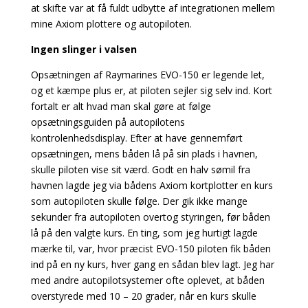
at skifte var at få fuldt udbytte af integrationen mellem
mine Axiom plottere og autopiloten.
Ingen slinger i valsen
Opsætningen af Raymarines EVO-150 er legende let,
og et kæmpe plus er, at piloten sejler sig selv ind. Kort
fortalt er alt hvad man skal gøre at følge
opsætningsguiden på autopilotens
kontrolenhedsdisplay. Efter at have gennemført
opsætningen, mens båden lå på sin plads i havnen,
skulle piloten vise sit værd. Godt en halv sømil fra
havnen lagde jeg via bådens Axiom kortplotter en kurs
som autopiloten skulle følge. Der gik ikke mange
sekunder fra autopiloten overtog styringen, før båden
lå på den valgte kurs. En ting, som jeg hurtigt lagde
mærke til, var, hvor præcist EVO-150 piloten fik båden
ind på en ny kurs, hver gang en sådan blev lagt. Jeg har
med andre autopilotsystemer ofte oplevet, at båden
overstyrede med 10 – 20 grader, når en kurs skulle