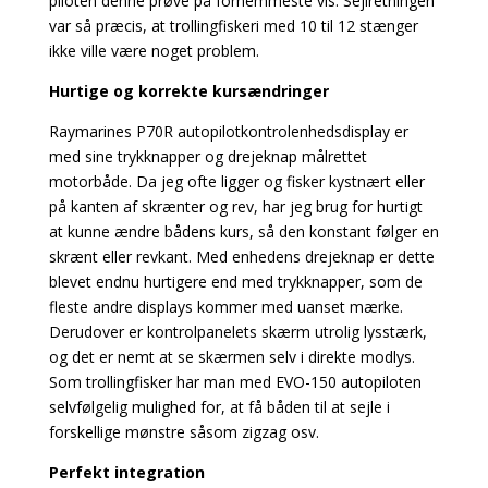
piloten denne prøve på fornemmeste vis. Sejlretningen
var så præcis, at trollingfiskeri med 10 til 12 stænger
ikke ville være noget problem.
Hurtige og korrekte
kursændringer
Raymarines P70R autopilotkontrolenhedsdisplay er
med sine trykknapper og drejeknap målrettet
motorbåde. Da jeg ofte ligger og fisker kystnært eller
på kanten af skrænter og rev, har jeg brug for hurtigt
at kunne ændre bådens kurs, så den konstant følger en
skrænt eller revkant. Med enhedens drejeknap er dette
blevet endnu hurtigere end med trykknapper, som de
fleste andre displays kommer med uanset mærke.
Derudover er kontrolpanelets skærm utrolig lysstærk,
og det er nemt at se skærmen selv i direkte modlys.
Som trollingfisker har man med EVO-150 autopiloten
selvfølgelig mulighed for, at få båden til at sejle i
forskellige mønstre såsom zigzag osv.
Perfekt integration