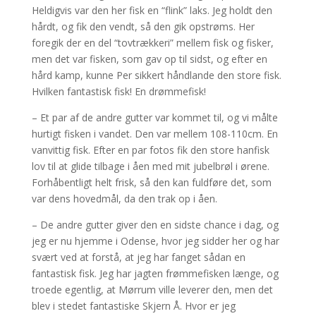
Heldigvis var den her fisk en “flink” laks. Jeg holdt den
hårdt, og fik den vendt, så den gik opstrøms. Her
foregik der en del “tovtrækkeri” mellem fisk og fisker,
men det var fisken, som gav op til sidst, og efter en
hård kamp, kunne Per sikkert håndlande den store fisk.
Hvilken fantastisk fisk! En drømmefisk!
– Et par af de andre gutter var kommet til, og vi målte
hurtigt fisken i vandet. Den var mellem 108-110cm. En
vanvittig fisk. Efter en par fotos fik den store hanfisk
lov til at glide tilbage i åen med mit jubelbrøl i ørene.
Forhåbentligt helt frisk, så den kan fuldføre det, som
var dens hovedmål, da den trak op i åen.
– De andre gutter giver den en sidste chance i dag, og
jeg er nu hjemme i Odense, hvor jeg sidder her og har
svært ved at forstå, at jeg har fanget sådan en
fantastisk fisk. Jeg har jagten frømmefisken længe, og
troede egentlig, at Mørrum ville leverer den, men det
blev i stedet fantastiske Skjern Å. Hvor er jeg