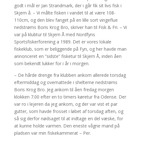
godt i mål er Jan Strandmark, der i går fik sit livs fisk i
Skjern å. – Vi målte fisken i vandet til at være 108-
110cm, og den blev fanget på en lille sort vingeflue
nedstrøms Boris Krog Bro, skriver han til Fisk & Fri. – Vi
var på klubtur til Skjern Å med Nordfyns
Sportsfiskerforening a 1989. Det er vores lokale
fiskeklub, som er beliggende på Fyn, og her havde man
annonceret en “sidste” fisketur til Skjern Å, inden åen
som bekendt lukker for i år i morgen.
– De hårde drenge fra klubben ankom allerede torsdag
eftermiddag og overnattede i shelterne nedstrøms
Boris Krog Bro. Jeg ankom til åen fredag morgen
klokken 7.00 efter en to timers køretur fra Odense. Der
var ro i lejeren da jeg ankom, og der var vist et par
gutter, som havde frosset i løbet af torsdag aften, og
så sig derfor nødsaget til at indtage en del væske, for
at kunne holde varmen. Den eneste vågne mand på
pladsen var min fiskekammerat – Per.