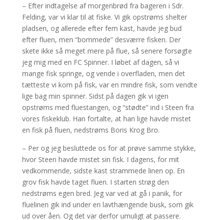
– Efter indtagelse af morgenbrød fra bageren i Sdr.
Felding, var vi klar til at fiske. Vi gik opstrøms shelter
pladsen, og allerede efter fem kast, havde jeg bud
efter fluen, men “bommede” desværre fisken. Der
skete ikke så meget mere på flue, så senere forsøgte
jeg mig med en FC Spinner. I løbet af dagen, så vi
mange fisk springe, og vende i overfladen, men det
tætteste vi kom på fisk, var en mindre fisk, som vendte
lige bag min spinner. Sidst på dagen gik vi igen
opstrøms med fluestangen, og “stødte” ind i Steen fra
vores fiskeklub. Han fortalte, at han lige havde mistet
en fisk på fluen, nedstrøms Boris Krog Bro.
– Per og jeg besluttede os for at prøve samme stykke,
hvor Steen havde mistet sin fisk. I dagens, for mit
vedkommende, sidste kast strammede linen op. En
grov fisk havde taget fluen. I starten strøg den
nedstrøms egen bred. Jeg var ved at gå i panik, for
fluelinen gik ind under en lavthængende busk, som gik
ud over åen. Og det var derfor umuligt at passere.